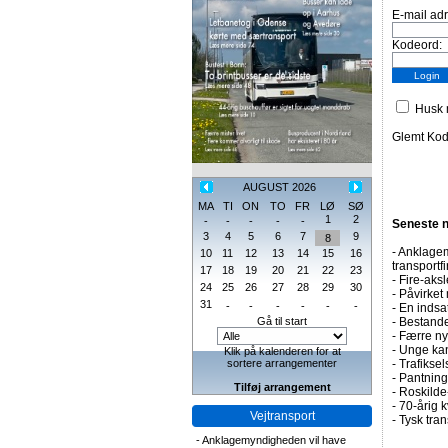
E-mail ad
Kodeord:
Husk m
Glemt Ko
AUGUST 2026
MA
TI
ON
TO
FR
LØ
SØ
1
2
-
-
-
-
-
Seneste 
3
4
5
6
7
9
8
-
Anklagem
10
11
12
13
14
15
16
transportf
17
18
19
20
21
22
23
-
Fire-aksl
24
25
26
27
28
29
30
-
Påvirket 
31
-
-
-
-
-
-
-
En indsa
Gå til start
-
Bestande
-
Færre nye
-
Unge kan
Klik på kalenderen for at
sortere arrangementer
-
Trafiksel
-
Pantning 
Tilføj arrangement
-
Roskilde-
-
70-årig k
Vejtransport
-
Tysk tran
-
Anklagemyndigheden vil have