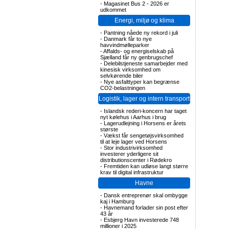
-
Magasinet Bus 2 - 2026 er
udkommet
Energi, miljø og klima
-
Pantning nåede ny rekord i juli
-
Danmark får to nye
havvindmølleparker
-
Affalds- og energiselskab på
Sjælland får ny genbrugschef
-
Delebilstjeneste samarbejder med
kinesisk virksomhed om
selvkørende biler
-
Nye asfalttyper kan begrænse
CO2-belastningen
Logistik, lager og intern transport
-
Islandsk rederi-koncern har taget
nyt kølehus i Aarhus i brug
-
Lagerudlejning i Horsens er årets
største
-
Vækst får sengetøjsvirksomhed
til at leje lager ved Horsens
-
Stor industrivirksomhed
investerer yderligere sit
distributionscenter i Rødekro
-
Fremtiden kan udløse langt større
krav til digital infrastruktur
Havne
-
Dansk entreprenør skal ombygge
kaj i Hamburg
-
Havnemand forlader sin post efter
43 år
-
Esbjerg Havn investerede 748
millioner i 2025