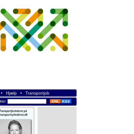
•
Hjælp
•
Transportjob
ikler