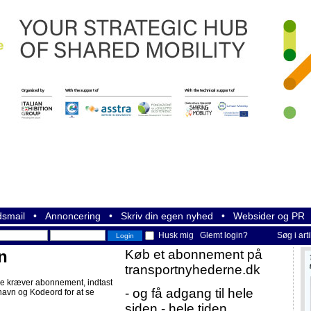
smail
•
Annoncering
•
Skriv din egen nyhed
•
Websider og PR
Husk mig
Glemt login?
Søg i art
n
Køb et abonnement på
transportnyhederne.dk
e kræver abonnement, indtast
- og få adgang til hele
navn og Kodeord for at se
siden - hele tiden