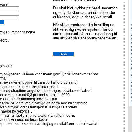
resse:
Du skal blot trykke på bestil nedenfor
og udfylde skemaet på den side, der
dukker op, og til sidst trykke bestil.
Når vi har modtaget din bestilling og
aktiveret dig i vores system, får du
ig (Automatisk login)
direkte besked på mail - og adgang til
alle artikler på transportnyhederne.dk.
deord?
nyheder
yndigheden vil have konfiskeret godt 1,2 millioner kroner hos
irma
et tip-trailer er bygget til transport af jord og sand
mand uden kørekort kørte ind i lastbil
ts mod chaufførmangel skal inddrages i totalberedskabet
n er vokset med 9,3 procent siden juli 2020
 lastbiler fik nummerplader på i juli
 rejse billigere ved at vælge en passende billetløsning
skab tilbyder gratis transport til festuge i Randers
nåede ny rekord i juli
firma har fået en ny tre-akslet citytrailer med tip
vinde svingede ud foran lastbil
sportkoncern kørte omsætning og resultat frem i andet kvartal