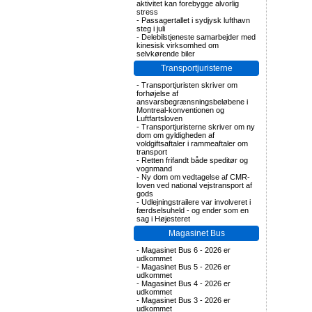
aktivitet kan forebygge alvorlig
stress
-
Passagertallet i sydjysk lufthavn
steg i juli
-
Delebilstjeneste samarbejder med
kinesisk virksomhed om
selvkørende biler
Transportjuristerne
-
Transportjuristen skriver om
forhøjelse af
ansvarsbegrænsningsbeløbene i
Montreal-konventionen og
Luftfartsloven
-
Transportjuristerne skriver om ny
dom om gyldigheden af
voldgiftsaftaler i rammeaftaler om
transport
-
Retten frifandt både speditør og
vognmand
-
Ny dom om vedtagelse af CMR-
loven ved national vejstransport af
gods
-
Udlejningstrailere var involveret i
færdselsuheld - og ender som en
sag i Højesteret
Magasinet Bus
-
Magasinet Bus 6 - 2026 er
udkommet
-
Magasinet Bus 5 - 2026 er
udkommet
-
Magasinet Bus 4 - 2026 er
udkommet
-
Magasinet Bus 3 - 2026 er
udkommet