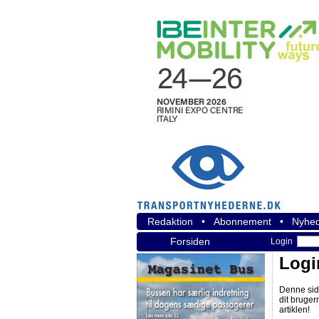
Redaktion
•
Abonnement
•
Nyhed
Forsiden
Login
Logi
Denne sid
dit bruger
artiklen!