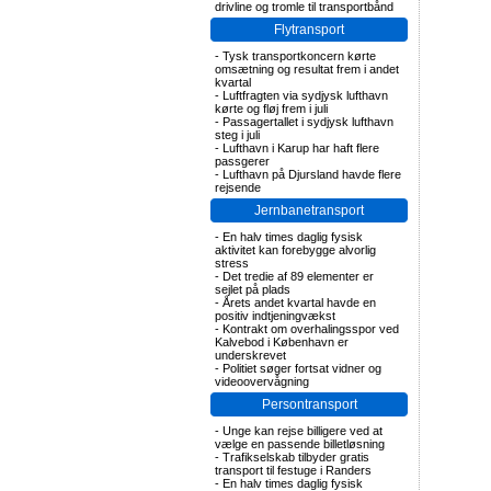
drivline og tromle til transportbånd
Flytransport
-
Tysk transportkoncern kørte
omsætning og resultat frem i andet
kvartal
-
Luftfragten via sydjysk lufthavn
kørte og fløj frem i juli
-
Passagertallet i sydjysk lufthavn
steg i juli
-
Lufthavn i Karup har haft flere
passgerer
-
Lufthavn på Djursland havde flere
rejsende
Jernbanetransport
-
En halv times daglig fysisk
aktivitet kan forebygge alvorlig
stress
-
Det tredie af 89 elementer er
sejlet på plads
-
Årets andet kvartal havde en
positiv indtjeningvækst
-
Kontrakt om overhalingsspor ved
Kalvebod i København er
underskrevet
-
Politiet søger fortsat vidner og
videoovervågning
Persontransport
-
Unge kan rejse billigere ved at
vælge en passende billetløsning
-
Trafikselskab tilbyder gratis
transport til festuge i Randers
-
En halv times daglig fysisk