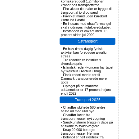
konfiskeret godt 1,2 millioner
kroner hos transportfirma
-
Fire-akslet tip-trailer er bygget til
transport af jord og sand
-
Påvirket mand uden kørekort
kørte ind i lastbil
-
En indsats mod chaufførmangel
skal inddrages i totalberedskabet
-
Bestanden er vokset med 9,3
procent siden juli 2020
Søtransport
-
En halv times daglig fysisk
aktivitet kan forebygge alvorlig
stress
-
Tre rederier er indstillet til
diversitetspris
-
Islandsk rederi-koncern har taget
nyt kølehus i Aarhus i brug
-
Finsk rederi med ruter til
Danmark transporterede mere
gods
-
Optaget på de maritime
uddannelser er 17 procent højere
end i 2022
Transport 2025
-
Chauffør skiftede 580 ældre
heste ud med 660 nye
-
Chauffør kørte fra
transportmesse i nyt vogntog
-
Sandkunstnere brugte ni dage på
at skabe to sværvægtere
-
Knap 29.000 besøgte
transportmesse i Herning
-
Betonbil er helt elektrisk fra