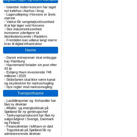
-
Islandsk rederi-koncern har taget
nyt kølehus i Aarhus i brug
-
Lagerudlejning i Horsens er årets
største
-
Vækst får sengetøjsvirksomhed
til at leje lager ved Horsens
-
Stor industrivirksomhed
investerer yderligere sit
distributionscenter i Rødekro
-
Fremtiden kan udløse langt større
krav til digital infrastruktur
Havne
-
Dansk entreprenør skal ombygge
kaj i Hamburg
-
Havnemand forlader sin post efter
43 år
-
Esbjerg Havn investerede 748
millioner i 2025
-
Skibsfarten skal ikke være kanal
og skydeskive for narkosmugling
-
Nye regler mod narkosmugling:
Transportnavne
-
Lastbilimportør og -forhandler har
fået ny direktør
-
Affalds- og energiselskab på
Sjælland får ny genbrugschef
-
Tankvognsproducent har fået ny
salgsrådgiver i Sverige, Danmark
og Finland
-
Finansdirektør i lufthavn er død
-
Togselskab på Sjælland får ny
administrerende direktør