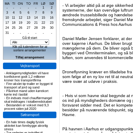
MA
TI
ON
TO
FR
LØ
SØ
- Vi arbejder altid på at øge sikkerhed
1
2
-
-
-
-
-
systemerne, der kan overvåge luftrumm
3
4
5
6
7
8
9
ændrede trusselsbillede og hændelserne
10
11
12
13
14
15
16
fremskynde arbejdet, siger Daniel Mø
17
18
19
20
21
22
23
Communications & Press hos Aarhus
24
25
26
27
28
29
30
31
-
-
-
-
-
-
Gå til start
Daniel Møller Jensen forklarer, at d
over kajerne i Aarhus. De bliver brugt 
Klik på kalenderen for at
mængderne på dem. De bliver også br
sortere arrangementer
byggeri ved Omniterminalen, og så blive
luften, som anvendes til kommercielle
Tilføj arrangement
Vejtransport
Droneflyvning kræver en tilladelse fr
-
Anklagemyndigheden vil have
som følge af en ny lov ret til at neutr
konfiskeret godt 1,2 millioner
kroner hos transportfirma
være svær at udøve i praksis.
-
Fire-akslet tip-trailer er bygget til
transport af jord og sand
-
Påvirket mand uden kørekort
kørte ind i lastbil
- Hvis vi som havne skal begynde at 
-
En indsats mod chaufførmangel
os ind på myndigheders domæne og på
skal inddrages i totalberedskabet
forsvaret sidder med. Det er kompete
-
Bestanden er vokset med 9,3
procent siden juli 2020
besidder på nuværende tidspunkt, sige
Havne.
Søtransport
-
En halv times daglig fysisk
aktivitet kan forebygge alvorlig
På havnen i Aarhus er udgangspunktet 
stress
-
Tre rederier er indstillet til