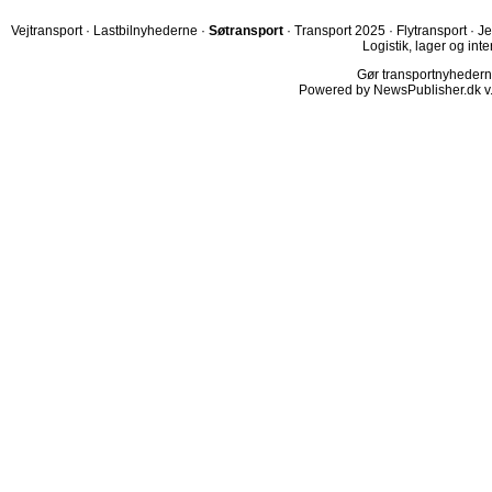
Vejtransport
·
Lastbilnyhederne
·
Søtransport
·
Transport 2025
·
Flytransport
·
Je
Logistik, lager og inte
Gør transportnyhederne.
Powered by NewsPublisher.dk v