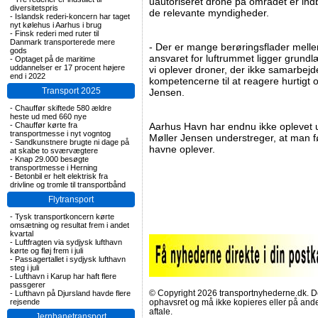
uautoriseret drone på området er indb
diversitetspris
de relevante myndigheder.
-
Islandsk rederi-koncern har taget
nyt kølehus i Aarhus i brug
-
Finsk rederi med ruter til
Danmark transporterede mere
- Der er mange berøringsflader mel
gods
ansvaret for luftrummet ligger grun
-
Optaget på de maritime
uddannelser er 17 procent højere
vi oplever droner, der ikke samarbejd
end i 2022
kompetencerne til at reagere hurtigt og
Transport 2025
Jensen.
-
Chauffør skiftede 580 ældre
heste ud med 660 nye
-
Chauffør kørte fra
Aarhus Havn har endnu ikke oplevet u
transportmesse i nyt vogntog
Møller Jensen understreger, at man f
-
Sandkunstnere brugte ni dage på
havne oplever.
at skabe to sværvægtere
-
Knap 29.000 besøgte
transportmesse i Herning
-
Betonbil er helt elektrisk fra
drivline og tromle til transportbånd
Flytransport
-
Tysk transportkoncern kørte
omsætning og resultat frem i andet
kvartal
-
Luftfragten via sydjysk lufthavn
kørte og fløj frem i juli
-
Passagertallet i sydjysk lufthavn
steg i juli
-
Lufthavn i Karup har haft flere
passgerer
© Copyright 2026 transportnyhederne.dk. Den
-
Lufthavn på Djursland havde flere
rejsende
ophavsret og må ikke kopieres eller på an
aftale.
Jernbanetransport