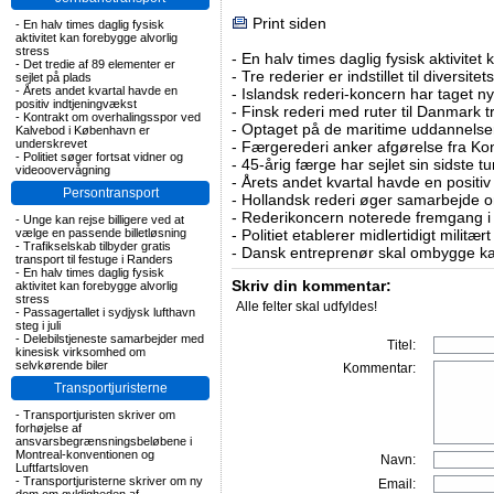
Print siden
-
En halv times daglig fysisk
aktivitet kan forebygge alvorlig
stress
-
En halv times daglig fysisk aktivitet
-
Det tredie af 89 elementer er
-
Tre rederier er indstillet til diversitet
sejlet på plads
-
Årets andet kvartal havde en
-
Islandsk rederi-koncern har taget ny
positiv indtjeningvækst
-
Finsk rederi med ruter til Danmark
-
Kontrakt om overhalingsspor ved
-
Optaget på de maritime uddannelser
Kalvebod i København er
underskrevet
-
Færgerederi anker afgørelse fra Ko
-
Politiet søger fortsat vidner og
-
45-årig færge har sejlet sin sidste tu
videoovervågning
-
Årets andet kvartal havde en positiv
Persontransport
-
Hollandsk rederi øger samarbejde om
-
Rederikoncern noterede fremgang i f
-
Unge kan rejse billigere ved at
vælge en passende billetløsning
-
Politiet etablerer midlertidigt militæ
-
Trafikselskab tilbyder gratis
-
Dansk entreprenør skal ombygge ka
transport til festuge i Randers
-
En halv times daglig fysisk
Skriv din kommentar:
aktivitet kan forebygge alvorlig
stress
Alle felter skal udfyldes!
-
Passagertallet i sydjysk lufthavn
steg i juli
-
Delebilstjeneste samarbejder med
Titel:
kinesisk virksomhed om
selvkørende biler
Kommentar:
Transportjuristerne
-
Transportjuristen skriver om
forhøjelse af
ansvarsbegrænsningsbeløbene i
Montreal-konventionen og
Navn:
Luftfartsloven
-
Transportjuristerne skriver om ny
Email: