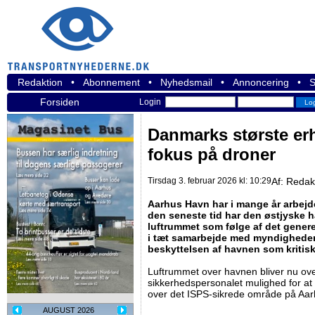
Redaktion
•
Abonnement
•
Nyhedsmail
•
Annoncering
•
S
Forsiden
Login
Danmarks største er
fokus på droner
Tirsdag 3. februar 2026 kl: 10:29
Af:
Redak
Aarhus Havn har i mange år arbejd
den seneste tid har den østjyske 
luftrummet som følge af det generell
i tæt samarbejde med myndigheder
beskyttelsen af havnen som kritisk
Luftrummet over havnen bliver nu ov
sikkerhedspersonalet mulighed for 
over det ISPS-sikrede område på Aa
AUGUST 2026