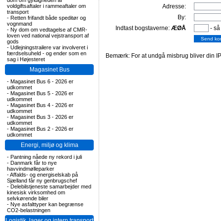
dom om gyldigheden af
voldgiftsaftaler i rammeaftaler om
Adresse:
transport
By:
-
Retten frifandt både speditør og
vognmand
Indtast bogstaverne:
ÆØÅ
- så
-
Ny dom om vedtagelse af CMR-
loven ved national vejstransport af
gods
-
Udlejningstrailere var involveret i
færdselsuheld - og ender som en
Bemærk: For at undgå misbrug bliver din IP
sag i Højesteret
Magasinet Bus
-
Magasinet Bus 6 - 2026 er
udkommet
-
Magasinet Bus 5 - 2026 er
udkommet
-
Magasinet Bus 4 - 2026 er
udkommet
-
Magasinet Bus 3 - 2026 er
udkommet
-
Magasinet Bus 2 - 2026 er
udkommet
Energi, miljø og klima
-
Pantning nåede ny rekord i juli
-
Danmark får to nye
havvindmølleparker
-
Affalds- og energiselskab på
Sjælland får ny genbrugschef
-
Delebilstjeneste samarbejder med
kinesisk virksomhed om
selvkørende biler
-
Nye asfalttyper kan begrænse
CO2-belastningen
Logistik, lager og intern transport