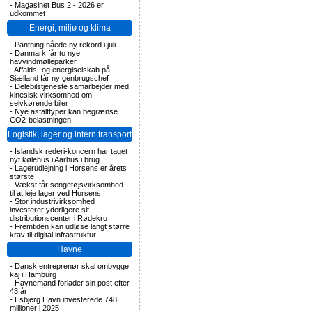
-
Magasinet Bus 2 - 2026 er
udkommet
Energi, miljø og klima
-
Pantning nåede ny rekord i juli
-
Danmark får to nye
havvindmølleparker
-
Affalds- og energiselskab på
Sjælland får ny genbrugschef
-
Delebilstjeneste samarbejder med
kinesisk virksomhed om
selvkørende biler
-
Nye asfalttyper kan begrænse
CO2-belastningen
Logistik, lager og intern transport
-
Islandsk rederi-koncern har taget
nyt kølehus i Aarhus i brug
-
Lagerudlejning i Horsens er årets
største
-
Vækst får sengetøjsvirksomhed
til at leje lager ved Horsens
-
Stor industrivirksomhed
investerer yderligere sit
distributionscenter i Rødekro
-
Fremtiden kan udløse langt større
krav til digital infrastruktur
Havne
-
Dansk entreprenør skal ombygge
kaj i Hamburg
-
Havnemand forlader sin post efter
43 år
-
Esbjerg Havn investerede 748
millioner i 2025