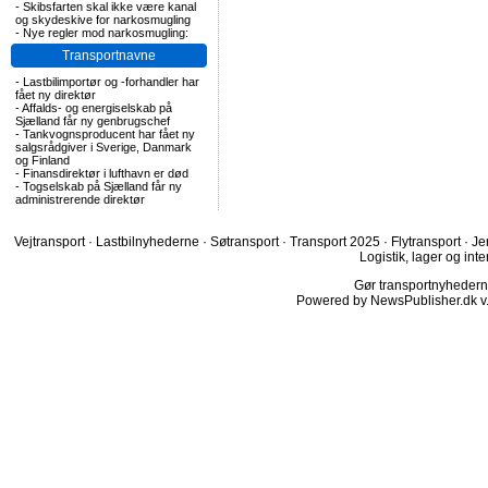
-
Skibsfarten skal ikke være kanal
og skydeskive for narkosmugling
-
Nye regler mod narkosmugling:
Transportnavne
-
Lastbilimportør og -forhandler har
fået ny direktør
-
Affalds- og energiselskab på
Sjælland får ny genbrugschef
-
Tankvognsproducent har fået ny
salgsrådgiver i Sverige, Danmark
og Finland
-
Finansdirektør i lufthavn er død
-
Togselskab på Sjælland får ny
administrerende direktør
Vejtransport
·
Lastbilnyhederne
·
Søtransport
·
Transport 2025
·
Flytransport
·
Je
Logistik, lager og inte
Gør transportnyhederne.
Powered by NewsPublisher.dk v