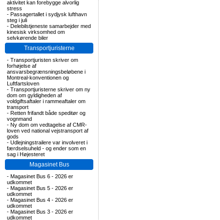
aktivitet kan forebygge alvorlig
stress
-
Passagertallet i sydjysk lufthavn
steg i juli
-
Delebilstjeneste samarbejder med
kinesisk virksomhed om
selvkørende biler
Transportjuristerne
-
Transportjuristen skriver om
forhøjelse af
ansvarsbegrænsningsbeløbene i
Montreal-konventionen og
Luftfartsloven
-
Transportjuristerne skriver om ny
dom om gyldigheden af
voldgiftsaftaler i rammeaftaler om
transport
-
Retten frifandt både speditør og
vognmand
-
Ny dom om vedtagelse af CMR-
loven ved national vejstransport af
gods
-
Udlejningstrailere var involveret i
færdselsuheld - og ender som en
sag i Højesteret
Magasinet Bus
-
Magasinet Bus 6 - 2026 er
udkommet
-
Magasinet Bus 5 - 2026 er
udkommet
-
Magasinet Bus 4 - 2026 er
udkommet
-
Magasinet Bus 3 - 2026 er
udkommet