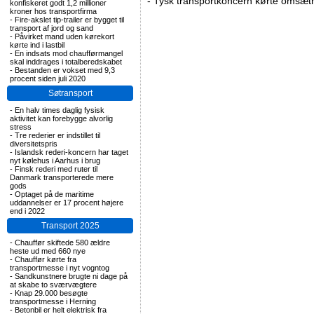
-
Tysk transportkoncern kørte omsætni
konfiskeret godt 1,2 millioner
kroner hos transportfirma
-
Fire-akslet tip-trailer er bygget til
transport af jord og sand
-
Påvirket mand uden kørekort
kørte ind i lastbil
-
En indsats mod chaufførmangel
skal inddrages i totalberedskabet
-
Bestanden er vokset med 9,3
procent siden juli 2020
Søtransport
-
En halv times daglig fysisk
aktivitet kan forebygge alvorlig
stress
-
Tre rederier er indstillet til
diversitetspris
-
Islandsk rederi-koncern har taget
nyt kølehus i Aarhus i brug
-
Finsk rederi med ruter til
Danmark transporterede mere
gods
-
Optaget på de maritime
uddannelser er 17 procent højere
end i 2022
Transport 2025
-
Chauffør skiftede 580 ældre
heste ud med 660 nye
-
Chauffør kørte fra
transportmesse i nyt vogntog
-
Sandkunstnere brugte ni dage på
at skabe to sværvægtere
-
Knap 29.000 besøgte
transportmesse i Herning
-
Betonbil er helt elektrisk fra