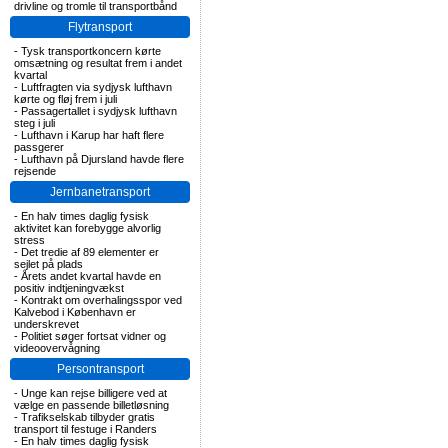
drivline og tromle til transportbånd
Flytransport
-
Tysk transportkoncern kørte
omsætning og resultat frem i andet
kvartal
-
Luftfragten via sydjysk lufthavn
kørte og fløj frem i juli
-
Passagertallet i sydjysk lufthavn
steg i juli
-
Lufthavn i Karup har haft flere
passgerer
-
Lufthavn på Djursland havde flere
rejsende
Jernbanetransport
-
En halv times daglig fysisk
aktivitet kan forebygge alvorlig
stress
-
Det tredie af 89 elementer er
sejlet på plads
-
Årets andet kvartal havde en
positiv indtjeningvækst
-
Kontrakt om overhalingsspor ved
Kalvebod i København er
underskrevet
-
Politiet søger fortsat vidner og
videoovervågning
Persontransport
-
Unge kan rejse billigere ved at
vælge en passende billetløsning
-
Trafikselskab tilbyder gratis
transport til festuge i Randers
-
En halv times daglig fysisk