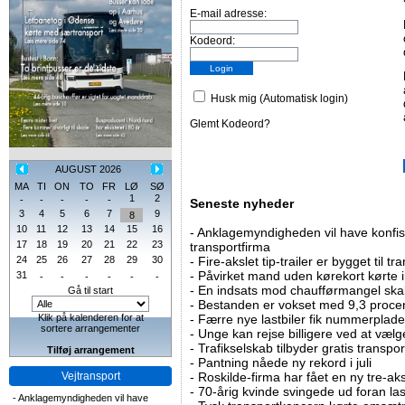
E-mail adresse:
Kodeord:
Husk mig (Automatisk login)
Glemt Kodeord?
AUGUST 2026
MA
TI
ON
TO
FR
LØ
SØ
1
2
-
-
-
-
-
Seneste nyheder
3
4
5
6
7
9
8
10
11
12
13
14
15
16
-
Anklagemyndigheden vil have konfisk
17
18
19
20
21
22
23
transportfirma
24
25
26
27
28
29
30
-
Fire-akslet tip-trailer er bygget til t
-
Påvirket mand uden kørekort kørte in
31
-
-
-
-
-
-
-
En indsats mod chaufførmangel skal
Gå til start
-
Bestanden er vokset med 9,3 procent
Klik på kalenderen for at
-
Færre nye lastbiler fik nummerplader 
sortere arrangementer
-
Unge kan rejse billigere ved at vælg
-
Trafikselskab tilbyder gratis transpor
Tilføj arrangement
-
Pantning nåede ny rekord i juli
Vejtransport
-
Roskilde-firma har fået en ny tre-aksl
-
70-årig kvinde svingede ud foran las
-
Anklagemyndigheden vil have