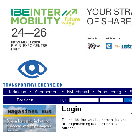
Redaktion
•
Abonnement
•
Nyhedsmail
•
Annoncering
•
S
Forsiden
Login
Login
Denne side kræver abonnement, indtast
dit brugernavn og Kodeord for at se
artiklen!