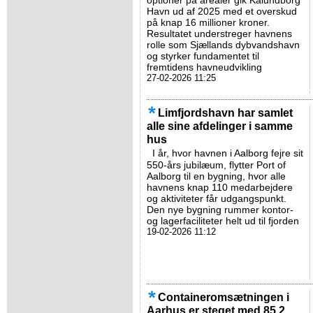
optioner på arealer gik Kalundborg
Havn ud af 2025 med et overskud
på knap 16 millioner kroner.
Resultatet understreger havnens
rolle som Sjællands dybvandshavn
og styrker fundamentet til
fremtidens havneudvikling
27-02-2026 11:25
Limfjordshavn har samlet
alle sine afdelinger i samme
hus
I år, hvor havnen i Aalborg fejre sit
550-års jubilæum, flytter Port of
Aalborg til en bygning, hvor alle
havnens knap 110 medarbejdere
og aktiviteter får udgangspunkt.
Den nye bygning rummer kontor-
og lagerfaciliteter helt ud til fjorden
19-02-2026 11:12
Containeromsætningen i
Aarhus er steget med 85,2