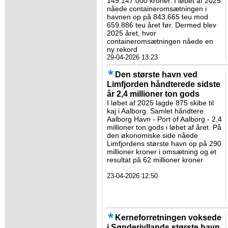
149.147.000 kroner. I løbet af 2025
nåede containeromsætningen i
havnen op på 843.665 teu mod
659.886 teu året før. Dermed blev
2025 året, hvor
containeromsætningen nåede en
ny rekord
29-04-2026 13:23
Den største havn ved
Limfjorden håndterede sidste
år 2,4 millioner ton gods
I løbet af 2025 lagde 875 skibe til
kaj i Aalborg. Samlet håndtere
Aalborg Havn - Port of Aalborg - 2,4
millioner ton gods i løbet af året. På
den økonomiske side nåede
Limfjordens største havn op på 290
millioner kroner i omsætning og et
resultat på 62 millioner kroner
23-04-2026 12:50
Kerneforretningen voksede
i Sønderjyllands største havn