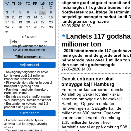
stigende grad udgør et transitland 
MA
TI
ON
TO
FR
LØ
SØ
indsmugles til og distribueres i d
1
2
-
-
-
-
-
Nordvesteuropa. Ifølge Justitsmini
3
4
5
6
7
9
8
betydelige mængder narkotika til 
10
11
12
13
14
15
16
landegrænser og havne
17
18
19
20
21
22
23
30-06-2026 10:36
24
25
26
27
28
29
30
31
-
-
-
-
-
-
Landets 117 godsha
Gå til start
millioner ton
Klik på kalenderen for at
sortere arrangementer
I 2025 håndterede de 117 godshavne
mere gods, end de gjorde året før.
Tilføj arrangement
håndterede hver over 1 million ton
den samlede godsmængde
Vejtransport
27-05-2026 14:00
-
Anklagemyndigheden vil have
konfiskeret godt 1,2 millioner
Dansk entreprenør skal
kroner hos transportfirma
-
Fire-akslet tip-trailer er bygget til
ombygge kaj i Hamburg
transport af jord og sand
Entreprenørkoncernerne - danske
-
Påvirket mand uden kørekort
kørte ind i lastbil
Aarsleff og tyske Hochtief - skal
-
En indsats mod chaufførmangel
sammen ombygge en havnekaj i
skal inddrages i totalberedskabet
Hamburg. Opgaven omfatter
-
Bestanden er vokset med 9,3
procent siden juli 2020
renoveringen af Salzgitterkai, der
måler over 800 meter. Opgaven
Søtransport
har en samlet værdi på omkring
-
En halv times daglig fysisk
1,35 milliarder kroner, hvor
aktivitet kan forebygge alvorlig
Aarsleff's andel er ppå omkring 538
stress
-
Tre rederier er indstillet til