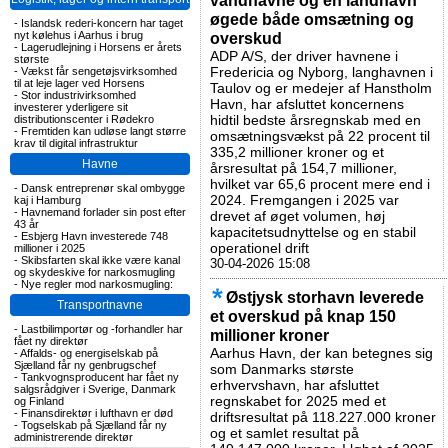
vandhavne og en landhavn
øgede både omsætning og
-
Islandsk rederi-koncern har taget
nyt kølehus i Aarhus i brug
overskud
-
Lagerudlejning i Horsens er årets
ADP A/S, der driver havnene i
største
Fredericia og Nyborg, langhavnen i
-
Vækst får sengetøjsvirksomhed
til at leje lager ved Horsens
Taulov og er medejer af Hanstholm
-
Stor industrivirksomhed
Havn, har afsluttet koncernens
investerer yderligere sit
hidtil bedste årsregnskab med en
distributionscenter i Rødekro
-
Fremtiden kan udløse langt større
omsætningsvækst på 22 procent til
krav til digital infrastruktur
335,2 millioner kroner og et
Havne
årsresultat på 154,7 millioner,
hvilket var 65,6 procent mere end i
-
Dansk entreprenør skal ombygge
2024. Fremgangen i 2025 var
kaj i Hamburg
-
Havnemand forlader sin post efter
drevet af øget volumen, høj
43 år
kapacitetsudnyttelse og en stabil
-
Esbjerg Havn investerede 748
operationel drift
millioner i 2025
-
Skibsfarten skal ikke være kanal
30-04-2026 15:08
og skydeskive for narkosmugling
-
Nye regler mod narkosmugling:
Østjysk storhavn leverede
Transportnavne
et overskud på knap 150
-
Lastbilimportør og -forhandler har
millioner kroner
fået ny direktør
Aarhus Havn, der kan betegnes sig
-
Affalds- og energiselskab på
Sjælland får ny genbrugschef
som Danmarks største
-
Tankvognsproducent har fået ny
erhvervshavn, har afsluttet
salgsrådgiver i Sverige, Danmark
regnskabet for 2025 med et
og Finland
-
Finansdirektør i lufthavn er død
driftsresultat på 118.227.000 kroner
-
Togselskab på Sjælland får ny
og et samlet resultat på
administrerende direktør