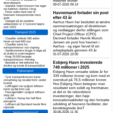
millioner kroner
diversitetspris
09-07-2026 09:14
-
Islandsk rederi-koncern har taget
nyt kølehus i Aarhus i brug
-
Finsk rederi med ruter til
Havnemand forlader sin post
Danmark transporterede mere
efter 43 år
gods
-
Optaget på de maritime
Aarhus Havn har besluttet at ændre
uddannelser er 17 procent højere
sammensætningen af direktionen
end i 2022
og nedlægger derfor stillingen som
Transport 2025
Chief Project Officer (CPO).
Dermed forlader Henrik Munch
-
Chauffør skiftede 580 ældre
heste ud med 660 nye
Jensen sin post hos havnen i
-
Chauffør kørte fra
Aarhus - og siger farvel til sin
transportmesse i nyt vogntog
arbejdsplads gennem 43 år
-
Sandkunstnere brugte ni dage på
at skabe to sværvægtere
01-07-2026 10:00
-
Knap 29.000 besøgte
transportmesse i Herning
Esbjerg Havn investerede
-
Betonbil er helt elektrisk fra
drivline og tromle til transportbånd
748 millioner i 2025
Flytransport
Esbjerg Havn omsatte sidste år for
339 millioner kroner og kom med et
-
Tysk transportkoncern kørte
overskud på 76,5 millioner kroner.
omsætning og resultat frem i andet
kvartal
Hos Esbjerg Havn betegner man
-
Luftfragten via sydjysk lufthavn
resultatet som solidt og fremhæver,
kørte og fløj frem i juli
at det er de rekordstore
-
Passagertallet i sydjysk lufthavn
steg i juli
investeringer, den høje
-
Lufthavn i Karup har haft flere
innovationsaktivitet og den fortsatte
passgerer
udvikling af havnens faciliteter, der
-
Lufthavn på Djursland havde flere
rejsende
kendetegnede åreT
30-06-2026 11:35
Jernbanetransport