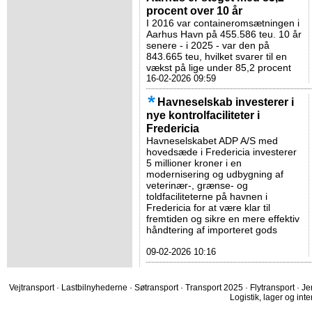
procent over 10 år
I 2016 var containeromsætningen i
Aarhus Havn på 455.586 teu. 10 år
senere - i 2025 - var den på
843.665 teu, hvilket svarer til en
vækst på lige under 85,2 procent
16-02-2026 09:59
Havneselskab investerer i
nye kontrolfaciliteter i
Fredericia
Havneselskabet ADP A/S med
hovedsæde i Fredericia investerer
5 millioner kroner i en
modernisering og udbygning af
veterinær-, grænse- og
toldfaciliteterne på havnen i
Fredericia for at være klar til
fremtiden og sikre en mere effektiv
håndtering af importeret gods
09-02-2026 10:16
Vejtransport
·
Lastbilnyhederne
·
Søtransport
·
Transport 2025
·
Flytransport
·
Je
Logistik, lager og inte