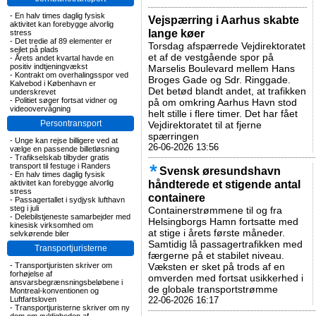
-
En halv times daglig fysisk
Vejspærring i Aarhus skabte
aktivitet kan forebygge alvorlig
lange køer
stress
-
Det tredie af 89 elementer er
Torsdag afspærrede Vejdirektoratet
sejlet på plads
et af de vestgående spor på
-
Årets andet kvartal havde en
positiv indtjeningvækst
Marselis Boulevard mellem Hans
-
Kontrakt om overhalingsspor ved
Broges Gade og Sdr. Ringgade.
Kalvebod i København er
Det betød blandt andet, at trafikken
underskrevet
-
Politiet søger fortsat vidner og
på om omkring Aarhus Havn stod
videoovervågning
helt stille i flere timer. Det har fået
Persontransport
Vejdirektoratet til at fjerne
spærringen
-
Unge kan rejse billigere ved at
26-06-2026 13:56
vælge en passende billetløsning
-
Trafikselskab tilbyder gratis
transport til festuge i Randers
Svensk øresundshavn
-
En halv times daglig fysisk
håndterede et stigende antal
aktivitet kan forebygge alvorlig
stress
containere
-
Passagertallet i sydjysk lufthavn
steg i juli
Containerstrømmene til og fra
-
Delebilstjeneste samarbejder med
Helsingborgs Hamn fortsatte med
kinesisk virksomhed om
at stige i årets første måneder.
selvkørende biler
Samtidig lå passagertrafikken med
Transportjuristerne
færgerne på et stabilet niveau.
-
Transportjuristen skriver om
Væksten er sket på trods af en
forhøjelse af
omverden med fortsat usikkerhed i
ansvarsbegrænsningsbeløbene i
de globale transportstrømme
Montreal-konventionen og
Luftfartsloven
22-06-2026 16:17
-
Transportjuristerne skriver om ny