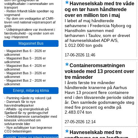
dom om gyldigheden af
Havneselskab med tre våde
voldgiftsaftaler i rammeaftaler om
transport
og en tør havn håndterede
-
Retten frifandt både speditør og
over en million ton i maj
vognmand
-
Ny dom om vedtagelse af CMR-
I løbet af maj håndterede
loven ved national vejstransport af
søhavnene i Fredericia Nyborg og
gods
-
Udlejningstrailere var involveret i
Hanstholm sammen med
færdselsuheld - og ender som en
tørhavnen i Taulov, som er drevet
sag i Højesteret
af havneselskabet ADP A/S,
Magasinet Bus
1.012.000 ton gods
-
Magasinet Bus 6 - 2026 er
udkommet
17-06-2026 11:46
-
Magasinet Bus 5 - 2026 er
udkommet
Containeromsætningen
-
Magasinet Bus 4 - 2026 er
udkommet
voksede med 13 procent over
-
Magasinet Bus 3 - 2026 er
tre måneder
udkommet
-
Magasinet Bus 2 - 2026 er
I årets første tre måneder
udkommet
håndterede kranerne på Aarhus
Energi, miljø og klima
Havn 13 procent flere containere
end i den tilsvarende periode sidste
-
Pantning nåede ny rekord i juli
-
Danmark får to nye
år. Den samlede godsmængde steg
havvindmølleparker
med fire procent og endte på
-
Affalds- og energiselskab på
2.483.074 ton
Sjælland får ny genbrugschef
-
Delebilstjeneste samarbejder med
kinesisk virksomhed om
27-05-2026 12:14
selvkørende biler
-
Nye asfalttyper kan begrænse
CO2-belastningen
Havneselskab med tre
Logistik, lager og intern transport