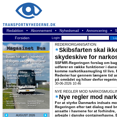
Redaktion
•
Abonnement
•
Nyhedsmail
•
Annoncering
•
S
Forsiden
Login
REDERIORGANISATION:
Skibsfarten skal ikk
skydeskive for narko
SSFMR-Regeringen forslag om bagg
udfører en række funktioner i dans
komme narko­ti­kas­mug­ling til liv
Rederier har gennem længere tid ar
på området og hilser derfor reger
30-06-2026 10:46
NYE REGLER MOD NARKOSMUGLI
Nye regler mod nar
For at styrke Danmarks indsats m
Regeringen efter tæt dialog med b
ansatte i havnene for at forhindre, a
arbejde i danske containerhavne. 
AUGUST 2026