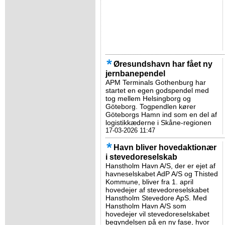
Øresundshavn har fået ny
jernbanependel
APM Terminals Gothenburg har
startet en egen godspendel med
tog mellem Helsingborg og
Göteborg. Togpendlen kører
Göteborgs Hamn ind som en del af
logistikkæderne i Skåne-regionen
17-03-2026 11:47
Havn bliver hovedaktionær
i stevedoreselskab
Hanstholm Havn A/S, der er ejet af
havneselskabet AdP A/S og Thisted
Kommune, bliver fra 1. april
hovedejer af stevedoreselskabet
Hanstholm Stevedore ApS. Med
Hanstholm Havn A/S som
hovedejer vil stevedoreselskabet
begyndelsen på en ny fase, hvor