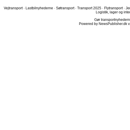
Vejtransport
·
Lastbilnyhederne
·
Søtransport
·
Transport 2025
·
Flytransport
·
Je
Logistik, lager og inte
Gør transportnyhederne.
Powered by NewsPublisher.dk v