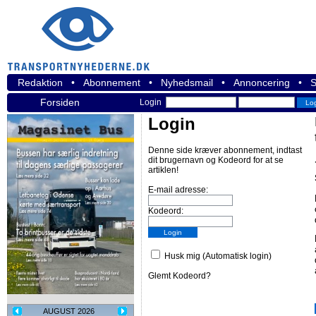
Redaktion
•
Abonnement
•
Nyhedsmail
•
Annoncering
•
S
Forsiden
Login
Login
Denne side kræver abonnement, indtast
dit brugernavn og Kodeord for at se
artiklen!
E-mail adresse:
Kodeord:
Husk mig (Automatisk login)
Glemt Kodeord?
AUGUST 2026