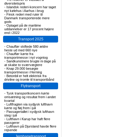
diversitetspris
-
Islandsk rederi-koncern har taget
nyt kølehus i Aarhus i brug
-
Finsk rederi med ruter til
Danmark transporterede mere
gods
-
Optaget på de maritime
uddannelser er 17 procent højere
end i 2022
Transport 2025
-
Chauffør skiftede 580 ældre
heste ud med 660 nye
-
Chauffør kørte fra
transportmesse i nyt vogntog
-
Sandkunstnere brugte ni dage på
at skabe to sværvægtere
-
Knap 29.000 besøgte
transportmesse i Herning
-
Betonbil er helt elektrisk fra
drivline og tromle til transportbånd
Flytransport
-
Tysk transportkoncern kørte
omsætning og resultat frem i andet
kvartal
-
Luftfragten via sydjysk lufthavn
kørte og fløj frem i juli
-
Passagertallet i sydjysk lufthavn
steg i juli
-
Lufthavn i Karup har haft flere
passgerer
-
Lufthavn på Djursland havde flere
rejsende
Jernbanetransport