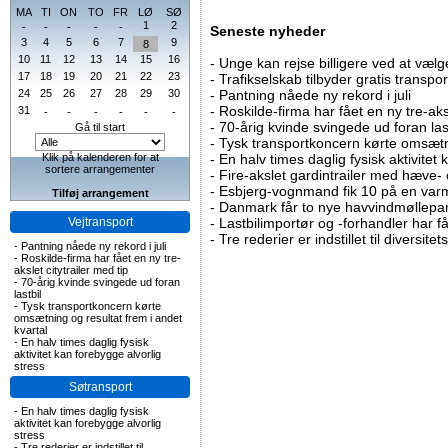
MA
TI
ON
TO
FR
LØ
SØ
1
2
-
-
-
-
-
Seneste nyheder
3
4
5
6
7
9
8
10
11
12
13
14
15
16
-
Unge kan rejse billigere ved at vælg
17
18
19
20
21
22
23
-
Trafikselskab tilbyder gratis transpor
24
25
26
27
28
29
30
-
Pantning nåede ny rekord i juli
-
Roskilde-firma har fået en ny tre-aksl
31
-
-
-
-
-
-
-
70-årig kvinde svingede ud foran las
Gå til start
-
Tysk transportkoncern kørte omsætni
Klik på kalenderen for at
-
En halv times daglig fysisk aktivitet
sortere arrangementer
-
Fire-akslet gardintrailer med hæve-
-
Esbjerg-vognmand fik 10 på en va
Tilføj arrangement
-
Danmark får to nye havvindmøllepa
Vejtransport
-
Lastbilimportør og -forhandler har få
-
Tre rederier er indstillet til diversitet
-
Pantning nåede ny rekord i juli
-
Roskilde-firma har fået en ny tre-
akslet citytrailer med tip
-
70-årig kvinde svingede ud foran
lastbil
-
Tysk transportkoncern kørte
omsætning og resultat frem i andet
kvartal
-
En halv times daglig fysisk
aktivitet kan forebygge alvorlig
stress
Søtransport
-
En halv times daglig fysisk
aktivitet kan forebygge alvorlig
stress
-
Tre rederier er indstillet til