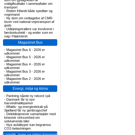
dom om gyldigheden af
voldgiftsaftaler i rammeaftaler om
transport
-
Retten frifandt både speditør og
vognmand
-
Ny dom om vedtagelse af CMR-
loven ved national vejstransport af
gods
-
Udlejningstrailere var involveret i
færdselsuheld - og ender som en
sag i Højesteret
Magasinet Bus
-
Magasinet Bus 6 - 2026 er
udkommet
-
Magasinet Bus 5 - 2026 er
udkommet
-
Magasinet Bus 4 - 2026 er
udkommet
-
Magasinet Bus 3 - 2026 er
udkommet
-
Magasinet Bus 2 - 2026 er
udkommet
Energi, miljø og klima
-
Pantning nåede ny rekord i juli
-
Danmark får to nye
havvindmølleparker
-
Affalds- og energiselskab på
Sjælland får ny genbrugschef
-
Delebilstjeneste samarbejder med
kinesisk virksomhed om
selvkørende biler
-
Nye asfalttyper kan begrænse
CO2-belastningen
Logistik, lager og intern transport