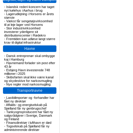
-
Islandsk rederi-koncern har taget
nyt kølehus i Aarhus i brug
-
Lagerudlejning i Horsens er årets
største
-
Vækst får sengetøjsvirksomhed
til at leje lager ved Horsens
-
Stor industrivirksomhed
investerer yderligere sit
distributionscenter i Rødekro
-
Fremtiden kan udløse langt større
krav til digital infrastruktur
Havne
-
Dansk entreprenør skal ombygge
kaj i Hamburg
-
Havnemand forlader sin post efter
43 år
-
Esbjerg Havn investerede 748
millioner i 2025
-
Skibsfarten skal ikke være kanal
og skydeskive for narkosmugling
-
Nye regler mod narkosmugling:
Transportnavne
-
Lastbilimportør og -forhandler har
fået ny direktør
-
Affalds- og energiselskab på
Sjælland får ny genbrugschef
-
Tankvognsproducent har fået ny
salgsrådgiver i Sverige, Danmark
og Finland
-
Finansdirektør i lufthavn er død
-
Togselskab på Sjælland får ny
administrerende direktør