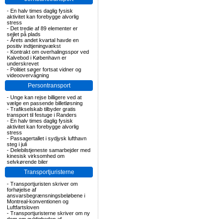
-
En halv times daglig fysisk
aktivitet kan forebygge alvorlig
stress
-
Det tredie af 89 elementer er
sejlet på plads
-
Årets andet kvartal havde en
positiv indtjeningvækst
-
Kontrakt om overhalingsspor ved
Kalvebod i København er
underskrevet
-
Politiet søger fortsat vidner og
videoovervågning
Persontransport
-
Unge kan rejse billigere ved at
vælge en passende billetløsning
-
Trafikselskab tilbyder gratis
transport til festuge i Randers
-
En halv times daglig fysisk
aktivitet kan forebygge alvorlig
stress
-
Passagertallet i sydjysk lufthavn
steg i juli
-
Delebilstjeneste samarbejder med
kinesisk virksomhed om
selvkørende biler
Transportjuristerne
-
Transportjuristen skriver om
forhøjelse af
ansvarsbegrænsningsbeløbene i
Montreal-konventionen og
Luftfartsloven
-
Transportjuristerne skriver om ny