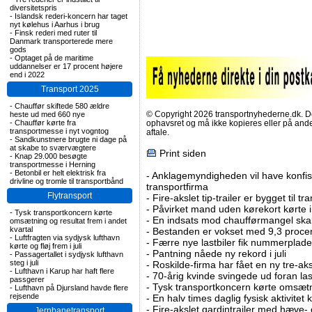
diversitetspris
-
Islandsk rederi-koncern har taget
nyt kølehus i Aarhus i brug
-
Finsk rederi med ruter til
Danmark transporterede mere
gods
-
Optaget på de maritime
uddannelser er 17 procent højere
end i 2022
Transport 2025
-
Chauffør skiftede 580 ældre
© Copyright 2026 transportnyhederne.dk. Den
heste ud med 660 nye
-
Chauffør kørte fra
ophavsret og må ikke kopieres eller på an
transportmesse i nyt vogntog
aftale.
-
Sandkunstnere brugte ni dage på
at skabe to sværvægtere
Print siden
-
Knap 29.000 besøgte
transportmesse i Herning
-
Betonbil er helt elektrisk fra
-
Anklagemyndigheden vil have konfisk
drivline og tromle til transportbånd
transportfirma
Flytransport
-
Fire-akslet tip-trailer er bygget til t
-
Påvirket mand uden kørekort kørte in
-
Tysk transportkoncern kørte
-
En indsats mod chaufførmangel skal
omsætning og resultat frem i andet
kvartal
-
Bestanden er vokset med 9,3 procent
-
Luftfragten via sydjysk lufthavn
-
Færre nye lastbiler fik nummerplader 
kørte og fløj frem i juli
-
Pantning nåede ny rekord i juli
-
Passagertallet i sydjysk lufthavn
steg i juli
-
Roskilde-firma har fået en ny tre-aksl
-
Lufthavn i Karup har haft flere
-
70-årig kvinde svingede ud foran las
passgerer
-
Tysk transportkoncern kørte omsætni
-
Lufthavn på Djursland havde flere
rejsende
-
En halv times daglig fysisk aktivitet
-
Fire-akslet gardintrailer med hæve-
Jernbanetransport