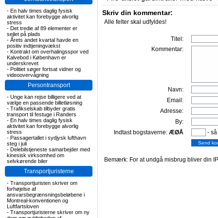
-
En halv times daglig fysisk
Skriv din kommentar:
aktivitet kan forebygge alvorlig
Alle felter skal udfyldes!
stress
-
Det tredie af 89 elementer er
sejlet på plads
Titel:
-
Årets andet kvartal havde en
positiv indtjeningvækst
Kommentar:
-
Kontrakt om overhalingsspor ved
Kalvebod i København er
underskrevet
-
Politiet søger fortsat vidner og
videoovervågning
Persontransport
Navn:
-
Unge kan rejse billigere ved at
Email:
vælge en passende billetløsning
-
Trafikselskab tilbyder gratis
Adresse:
transport til festuge i Randers
-
En halv times daglig fysisk
By:
aktivitet kan forebygge alvorlig
stress
Indtast bogstaverne:
ÆØÅ
- så
-
Passagertallet i sydjysk lufthavn
steg i juli
-
Delebilstjeneste samarbejder med
kinesisk virksomhed om
Bemærk: For at undgå misbrug bliver din IP
selvkørende biler
Transportjuristerne
-
Transportjuristen skriver om
forhøjelse af
ansvarsbegrænsningsbeløbene i
Montreal-konventionen og
Luftfartsloven
-
Transportjuristerne skriver om ny