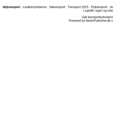
Vejtransport
·
Lastbilnyhederne
·
Søtransport
·
Transport 2025
·
Flytransport
·
Je
Logistik, lager og inte
Gør transportnyhederne.
Powered by NewsPublisher.dk v