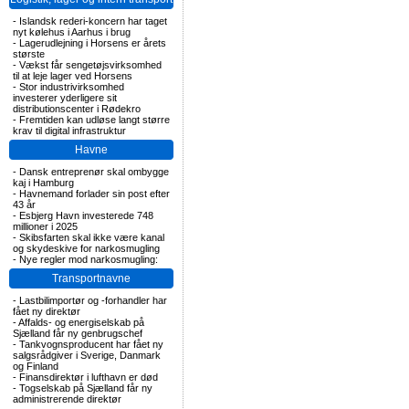
-
Islandsk rederi-koncern har taget
nyt kølehus i Aarhus i brug
-
Lagerudlejning i Horsens er årets
største
-
Vækst får sengetøjsvirksomhed
til at leje lager ved Horsens
-
Stor industrivirksomhed
investerer yderligere sit
distributionscenter i Rødekro
-
Fremtiden kan udløse langt større
krav til digital infrastruktur
Havne
-
Dansk entreprenør skal ombygge
kaj i Hamburg
-
Havnemand forlader sin post efter
43 år
-
Esbjerg Havn investerede 748
millioner i 2025
-
Skibsfarten skal ikke være kanal
og skydeskive for narkosmugling
-
Nye regler mod narkosmugling:
Transportnavne
-
Lastbilimportør og -forhandler har
fået ny direktør
-
Affalds- og energiselskab på
Sjælland får ny genbrugschef
-
Tankvognsproducent har fået ny
salgsrådgiver i Sverige, Danmark
og Finland
-
Finansdirektør i lufthavn er død
-
Togselskab på Sjælland får ny
administrerende direktør