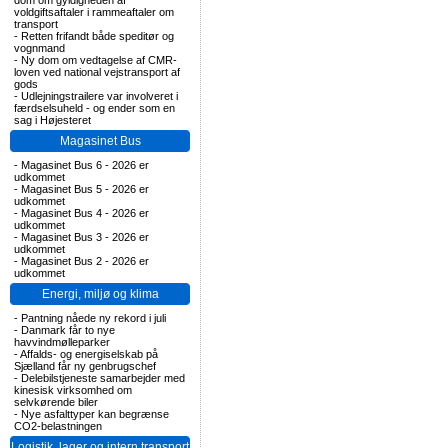
dom om gyldigheden af
voldgiftsaftaler i rammeaftaler om
transport
-
Retten frifandt både speditør og
vognmand
-
Ny dom om vedtagelse af CMR-
loven ved national vejstransport af
gods
-
Udlejningstrailere var involveret i
færdselsuheld - og ender som en
sag i Højesteret
Magasinet Bus
-
Magasinet Bus 6 - 2026 er
udkommet
-
Magasinet Bus 5 - 2026 er
udkommet
-
Magasinet Bus 4 - 2026 er
udkommet
-
Magasinet Bus 3 - 2026 er
udkommet
-
Magasinet Bus 2 - 2026 er
udkommet
Energi, miljø og klima
-
Pantning nåede ny rekord i juli
-
Danmark får to nye
havvindmølleparker
-
Affalds- og energiselskab på
Sjælland får ny genbrugschef
-
Delebilstjeneste samarbejder med
kinesisk virksomhed om
selvkørende biler
-
Nye asfalttyper kan begrænse
CO2-belastningen
Logistik, lager og intern transport