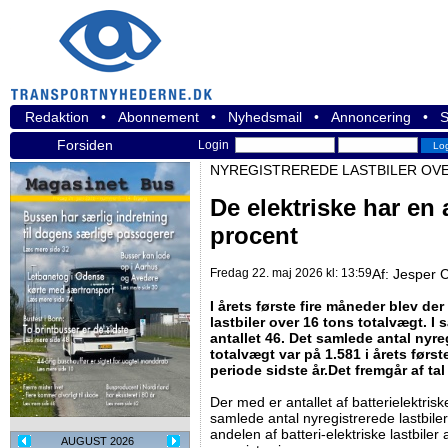
Redaktion
•
Abonnement
•
Nyhedsmail
•
Annoncering
•
S
Forsiden
Login
NYREGISTREREDE LASTBILER OVE
De elektriske har en 
procent
Fredag 22. maj 2026 kl: 13:59
Af:
Jesper C
I årets første fire måneder blev der
lastbiler over 16 tons totalvægt. I
antallet 46. Det samlede antal nyre
totalvægt var på 1.581 i årets før
periode sidste år.Det fremgår af tal 
Der med er antallet af batterielektris
samlede antal nyregistrerede lastbiler
andelen af batteri-elektriske lastbiler
AUGUST 2026