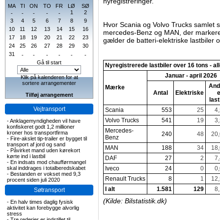
nyregistreringer.
MA
TI
ON
TO
FR
LØ
SØ
1
2
-
-
-
-
-
3
4
5
6
7
8
9
Hvor Scania og Volvo Trucks samlet se
10
11
12
13
14
15
16
mercedes-Benz og MAN, der markerer 
17
18
19
20
21
22
23
gælder de batteri-elektriske lastbiler 
24
25
26
27
28
29
30
31
-
-
-
-
-
-
Gå til start
Nyregistrerede lastbiler over 16 tons - all
Januar - april 2026
Klik på kalenderen for at
sortere arrangementer
And
Mærke
Antal
Elektriske
e
Tilføj arrangement
last
Vejtransport
Scania
553
25
4
Volvo Trucks
541
19
3
-
Anklagemyndigheden vil have
konfiskeret godt 1,2 millioner
Mercedes-
kroner hos transportfirma
240
48
20
Benz
-
Fire-akslet tip-trailer er bygget til
transport af jord og sand
MAN
188
34
18
-
Påvirket mand uden kørekort
kørte ind i lastbil
DAF
27
2
7
-
En indsats mod chaufførmangel
skal inddrages i totalberedskabet
Iveco
24
0
0
-
Bestanden er vokset med 9,3
Renault Trucks
8
1
12
procent siden juli 2020
I alt
1.581
129
8
Søtransport
(Kilde: Bilstatistik.dk)
-
En halv times daglig fysisk
aktivitet kan forebygge alvorlig
stress
-
Tre rederier er indstillet til