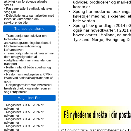
aktivitet kan forebygge alvorlig
udvikler, producerer og markeds
stress
køretøjer
-
Passagertallet i sydjysk lufthavn
Xpeng har moderne forsknings- o
steg i juli
-
Delebilstjeneste samarbejder med
køretøjer med høj sikkerhed, ele
kinesisk virksomhed om
hele verden
selvkørende biler
Xpeng blev grundlagt i 2014 i 
Transportjuristerne
også har hovedkvarter. I 2021
hovedkvarter i Holland, og andr
-
Transportjuristen skriver om
Tyskland, Norge, Sverige og 
forhøjelse af
ansvarsbegrænsningsbeløbene i
Montreal-konventionen og
Luftfartsloven
-
Transportjuristerne skriver om ny
dom om gyldigheden af
voldgiftsaftaler i rammeaftaler om
transport
-
Retten frifandt både speditør og
vognmand
-
Ny dom om vedtagelse af CMR-
loven ved national vejstransport af
gods
-
Udlejningstrailere var involveret i
færdselsuheld - og ender som en
sag i Højesteret
Magasinet Bus
-
Magasinet Bus 6 - 2026 er
udkommet
-
Magasinet Bus 5 - 2026 er
udkommet
-
Magasinet Bus 4 - 2026 er
udkommet
-
Magasinet Bus 3 - 2026 er
udkommet
© Copyright 2026 transportnyhederne.dk. Den