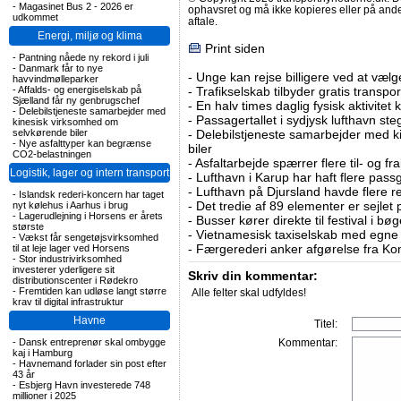
-
Magasinet Bus 2 - 2026 er
ophavsret og må ikke kopieres eller på an
udkommet
aftale.
Energi, miljø og klima
Print siden
-
Pantning nåede ny rekord i juli
-
Danmark får to nye
-
Unge kan rejse billigere ved at vælg
havvindmølleparker
-
Affalds- og energiselskab på
-
Trafikselskab tilbyder gratis transpor
Sjælland får ny genbrugschef
-
En halv times daglig fysisk aktivitet
-
Delebilstjeneste samarbejder med
-
Passagertallet i sydjysk lufthavn steg 
kinesisk virksomhed om
selvkørende biler
-
Delebilstjeneste samarbejder med 
-
Nye asfalttyper kan begrænse
biler
CO2-belastningen
-
Asfaltarbejde spærrer flere til- og 
Logistik, lager og intern transport
-
Lufthavn i Karup har haft flere pass
-
Lufthavn på Djursland havde flere r
-
Islandsk rederi-koncern har taget
-
Det tredie af 89 elementer er sejlet 
nyt kølehus i Aarhus i brug
-
Lagerudlejning i Horsens er årets
-
Busser kører direkte til festival i 
største
-
Vietnamesisk taxiselskab med egne e
-
Vækst får sengetøjsvirksomhed
-
Færgerederi anker afgørelse fra Ko
til at leje lager ved Horsens
-
Stor industrivirksomhed
investerer yderligere sit
Skriv din kommentar:
distributionscenter i Rødekro
-
Fremtiden kan udløse langt større
Alle felter skal udfyldes!
krav til digital infrastruktur
Havne
Titel:
-
Dansk entreprenør skal ombygge
Kommentar:
kaj i Hamburg
-
Havnemand forlader sin post efter
43 år
-
Esbjerg Havn investerede 748
millioner i 2025