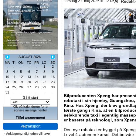
Torsdag 21. maj 2026 kl: 12:05
Af:
Redakt
AUGUST 2026
MA
TI
ON
TO
FR
LØ
SØ
1
2
-
-
-
-
-
3
4
5
6
7
8
9
10
11
12
13
14
15
16
17
18
19
20
21
22
23
24
25
26
27
28
29
30
31
-
-
-
-
-
-
Bilproducenten Xpeng har præsente
Gå til start
robotaxi i sin hjemby, Guangzhou,
Kina. Hos Xpeng, der blev grundlag
Klik på kalenderen for at
første gang i Kina, at en bilprodu
sortere arrangementer
selvkørende taxi i egentlig masse
Tilføj arrangement
er baseret på teknologi, som Xpeng s
Vejtransport
Den nye robotaxi er bygget på Xpengs
-
Anklagemyndigheden vil have
Level 4-autonom kørsel. Det betyder, 