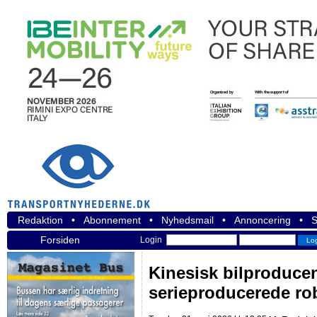
Redaktion
•
Abonnement
•
Nyhedsmail
•
Annoncering
•
S
Forsiden
Login
Kinesisk bilproducen
serieproducerede ro