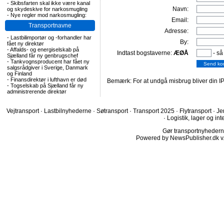
-
Skibsfarten skal ikke være kanal
Navn:
og skydeskive for narkosmugling
-
Nye regler mod narkosmugling:
Email:
Transportnavne
Adresse:
-
Lastbilimportør og -forhandler har
By:
fået ny direktør
-
Affalds- og energiselskab på
Indtast bogstaverne:
ÆØÅ
- så
Sjælland får ny genbrugschef
-
Tankvognsproducent har fået ny
salgsrådgiver i Sverige, Danmark
og Finland
-
Finansdirektør i lufthavn er død
Bemærk: For at undgå misbrug bliver din IP
-
Togselskab på Sjælland får ny
administrerende direktør
Vejtransport
·
Lastbilnyhederne
·
Søtransport
·
Transport 2025
·
Flytransport
·
Je
·
Logistik, lager og int
Gør transportnyhederne.
Powered by NewsPublisher.dk v