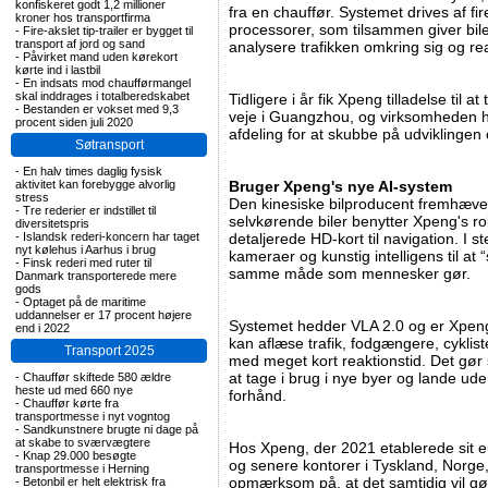
konfiskeret godt 1,2 millioner
fra en chauffør. Systemet drives af fi
kroner hos transportfirma
processorer, som tilsammen giver bilen
-
Fire-akslet tip-trailer er bygget til
transport af jord og sand
analysere trafikken omkring sig og rea
-
Påvirket mand uden kørekort
kørte ind i lastbil
-
En indsats mod chaufførmangel
skal inddrages i totalberedskabet
Tidligere i år fik Xpeng tilladelse til a
-
Bestanden er vokset med 9,3
veje i Guangzhou, og virksomheden ha
procent siden juli 2020
afdeling for at skubbe på udviklingen
Søtransport
-
En halv times daglig fysisk
aktivitet kan forebygge alvorlig
Bruger Xpeng's nye AI-system
stress
Den kinesiske bilproducent fremhæver
-
Tre rederier er indstillet til
selvkørende biler benytter Xpeng's rob
diversitetspris
-
Islandsk rederi-koncern har taget
detaljerede HD-kort til navigation. I 
nyt kølehus i Aarhus i brug
kameraer og kunstig intelligens til at 
-
Finsk rederi med ruter til
samme måde som mennesker gør.
Danmark transporterede mere
gods
-
Optaget på de maritime
uddannelser er 17 procent højere
Systemet hedder VLA 2.0 og er Xpeng
end i 2022
kan aflæse trafik, fodgængere, cyklist
Transport 2025
med meget kort reaktionstid. Det gør 
at tage i brug i nye byer og lande u
-
Chauffør skiftede 580 ældre
heste ud med 660 nye
forhånd.
-
Chauffør kørte fra
transportmesse i nyt vogntog
-
Sandkunstnere brugte ni dage på
at skabe to sværvægtere
Hos Xpeng, der 2021 etablerede sit e
-
Knap 29.000 besøgte
og senere kontorer i Tyskland, Norg
transportmesse i Herning
opmærksom på, at det samtidig vil gør
-
Betonbil er helt elektrisk fra