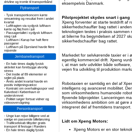
drivline og tromle til transportbånd
eksempelvis Danmark.
Flytransport
-
Tysk transportkoncern kørte
Pilotprojektet skydes snart i gang
omsætning og resultat frem i andet
Xpeng forventer at starte testdrift af
kvartal
-
Luftfragten via sydjysk lufthavn
sikkerhedschauffør bag rattet i anden
kørte og fløj frem i juli
teknologien testes i praksis sammen 
-
Passagertallet i sydjysk lufthavn
at bilerne fra begyndelsen af 2027 s
steg i juli
-
Lufthavn i Karup har haft flere
sikkerhedschauffør bag rattet.
passgerer
-
Lufthavn på Djursland havde flere
rejsende
Markedet for selvkørende taxier er i øje
Jernbanetransport
egentlig kommerciel drift. Xpeng vurd
-
En halv times daglig fysisk
i, at man selv udvikler både software, 
aktivitet kan forebygge alvorlig
vejen fra udvikling til produktion mark
stress
-
Det tredie af 89 elementer er
sejlet på plads
-
Årets andet kvartal havde en
Robotaxien er samtidig en del af Xpe
positiv indtjeningvækst
intelligens og avanceret mobilitet. 
-
Kontrakt om overhalingsspor ved
Kalvebod i København er
som virksomhedens humanoide robot
underskrevet
flyvende bilprojekter. Lanceringen mar
-
Politiet søger fortsat vidner og
virksomhedens ambition om at gøre av
videoovervågning
integreret del af fremtidens transport.
Persontransport
-
Unge kan rejse billigere ved at
vælge en passende billetløsning
Lidt om Xpeng Motors:
-
Trafikselskab tilbyder gratis
transport til festuge i Randers
Xpeng Motors er en stor teknol
-
En halv times daglig fysisk