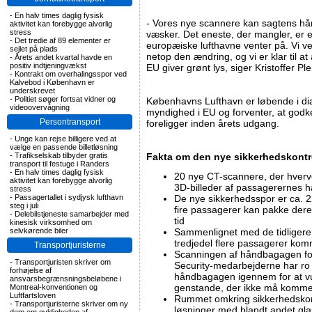
-
En halv times daglig fysisk
- Vores nye scannere kan sagtens hå
aktivitet kan forebygge alvorlig
stress
væsker. Det eneste, der mangler, er 
-
Det tredie af 89 elementer er
europæiske lufthavne venter på. Vi ve
sejlet på plads
netop den ændring, og vi er klar til a
-
Årets andet kvartal havde en
positiv indtjeningvækst
EU giver grønt lys, siger Kristoffer P
-
Kontrakt om overhalingsspor ved
Kalvebod i København er
underskrevet
-
Politiet søger fortsat vidner og
Københavns Lufthavn er løbende i d
videoovervågning
myndighed i EU og forventer, at go
Persontransport
foreligger inden årets udgang.
-
Unge kan rejse billigere ved at
vælge en passende billetløsning
-
Trafikselskab tilbyder gratis
Fakta om den nye sikkerhedskontr
transport til festuge i Randers
-
En halv times daglig fysisk
20 nye CT-scannere, der hverv
aktivitet kan forebygge alvorlig
3D-billeder af passagerernes
stress
-
Passagertallet i sydjysk lufthavn
De nye sikkerhedsspor er ca. 22
steg i juli
fire passagerer kan pakke de
-
Delebilstjeneste samarbejder med
tid
kinesisk virksomhed om
selvkørende biler
Sammenlignet med de tidligere
tredjedel flere passagerer ko
Transportjuristerne
Scanningen af håndbagagen fore
-
Transportjuristen skriver om
Security-medarbejderne har ro ti
forhøjelse af
håndbagagen igennem for at vu
ansvarsbegrænsningsbeløbene i
genstande, der ikke må komm
Montreal-konventionen og
Luftfartsloven
Rummet omkring sikkerhedskont
-
Transportjuristerne skriver om ny
løsninger med blandt andet gla