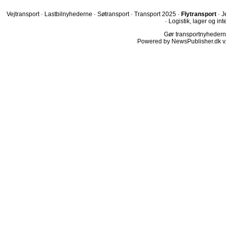
Vejtransport
·
Lastbilnyhederne
·
Søtransport
·
Transport 2025
·
Flytransport
·
J
·
Logistik, lager og int
Gør transportnyhederne.
Powered by NewsPublisher.dk v