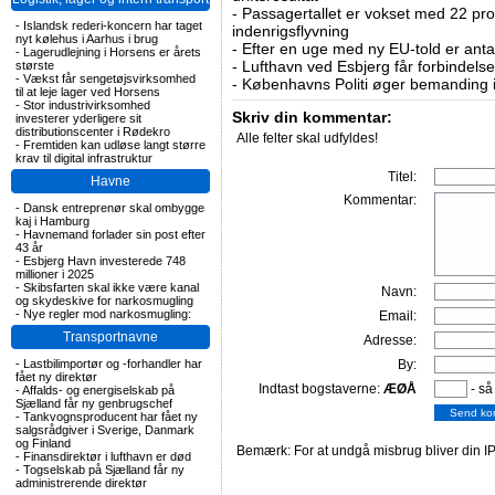
-
Passagertallet er vokset med 22 pro
-
Islandsk rederi-koncern har taget
indenrigsflyvning
nyt kølehus i Aarhus i brug
-
Efter en uge med ny EU-told er antal
-
Lagerudlejning i Horsens er årets
-
Lufthavn ved Esbjerg får forbindelse
største
-
Vækst får sengetøjsvirksomhed
-
Københavns Politi øger bemanding i
til at leje lager ved Horsens
-
Stor industrivirksomhed
Skriv din kommentar:
investerer yderligere sit
distributionscenter i Rødekro
Alle felter skal udfyldes!
-
Fremtiden kan udløse langt større
krav til digital infrastruktur
Titel:
Havne
Kommentar:
-
Dansk entreprenør skal ombygge
kaj i Hamburg
-
Havnemand forlader sin post efter
43 år
-
Esbjerg Havn investerede 748
millioner i 2025
-
Skibsfarten skal ikke være kanal
Navn:
og skydeskive for narkosmugling
-
Nye regler mod narkosmugling:
Email:
Transportnavne
Adresse:
-
Lastbilimportør og -forhandler har
By:
fået ny direktør
Indtast bogstaverne:
ÆØÅ
- så
-
Affalds- og energiselskab på
Sjælland får ny genbrugschef
-
Tankvognsproducent har fået ny
salgsrådgiver i Sverige, Danmark
og Finland
Bemærk: For at undgå misbrug bliver din IP
-
Finansdirektør i lufthavn er død
-
Togselskab på Sjælland får ny
administrerende direktør