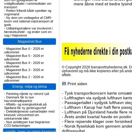
dom om gyldigheden af
mere åbne med et bedre lysind
voldgiftsaftaler i rammeaftaler om
transport
-
Retten frifandt både speditør og
vognmand
-
Ny dom om vedtagelse af CMR-
loven ved national vejstransport af
gods
-
Udlejningstrailere var involveret i
færdselsuheld - og ender som en
sag i Højesteret
Magasinet Bus
-
Magasinet Bus 6 - 2026 er
udkommet
-
Magasinet Bus 5 - 2026 er
udkommet
-
Magasinet Bus 4 - 2026 er
udkommet
© Copyright 2026 transportnyhederne.dk. Den
-
Magasinet Bus 3 - 2026 er
ophavsret og må ikke kopieres eller på an
udkommet
aftale.
-
Magasinet Bus 2 - 2026 er
udkommet
Print siden
Energi, miljø og klima
-
Tysk transportkoncern kørte omsætni
-
Pantning nåede ny rekord i juli
-
Danmark får to nye
-
Luftfragten via sydjysk lufthavn kørte 
havvindmølleparker
-
Passagertallet i sydjysk lufthavn steg 
-
Affalds- og energiselskab på
-
Lufthavn i Karup har haft flere pass
Sjælland får ny genbrugschef
-
Delebilstjeneste samarbejder med
-
Lufthavn på Djursland havde flere r
kinesisk virksomhed om
-
Årets andet kvartal havde en positiv
selvkørende biler
-
Flere rejsende klager over forsinked
-
Nye asfalttyper kan begrænse
CO2-belastningen
-
Norsk flyselskab kom gennem andet 
driftsresultat
Logistik, lager og intern transport