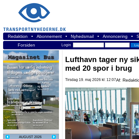
Redaktion
•
Abonnement
•
Nyhedsmail
•
Annoncering
•
S
Forsiden
Login
Lufthavn tager ny si
med 20 spor i brug
Tirsdag 19. maj 2026 kl: 12:07
Af:
Redakti
AUGUST 2026