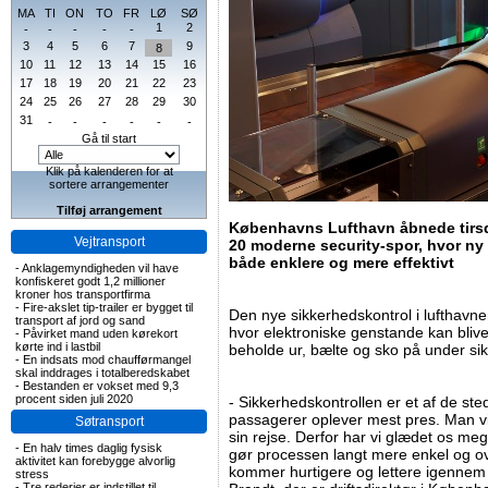
MA
TI
ON
TO
FR
LØ
SØ
1
2
-
-
-
-
-
3
4
5
6
7
9
8
10
11
12
13
14
15
16
17
18
19
20
21
22
23
24
25
26
27
28
29
30
31
-
-
-
-
-
-
Gå til start
Klik på kalenderen for at
sortere arrangementer
Tilføj arrangement
Københavns Lufthavn åbnede tirs
Vejtransport
20 moderne security-spor, hvor ny 
både enklere og mere effektivt
-
Anklagemyndigheden vil have
konfiskeret godt 1,2 millioner
kroner hos transportfirma
-
Fire-akslet tip-trailer er bygget til
Den nye sikkerhedskontrol i lufthavn
transport af jord og sand
hvor elektroniske genstande kan bliv
-
Påvirket mand uden kørekort
kørte ind i lastbil
beholde ur, bælte og sko på under sik
-
En indsats mod chaufførmangel
skal inddrages i totalberedskabet
-
Bestanden er vokset med 9,3
procent siden juli 2020
- Sikkerhedskontrollen er et af de st
passagerer oplever mest pres. Man vi
Søtransport
sin rejse. Derfor har vi glædet os meg
-
En halv times daglig fysisk
gør processen langt mere enkel og o
aktivitet kan forebygge alvorlig
kommer hurtigere og lettere igennem s
stress
-
Tre rederier er indstillet til