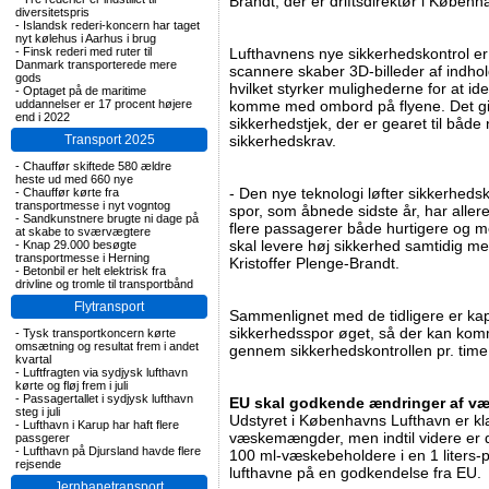
Brandt, der er driftsdirektør i Køben
diversitetspris
-
Islandsk rederi-koncern har taget
nyt kølehus i Aarhus i brug
-
Finsk rederi med ruter til
Lufthavnens nye sikkerhedskontrol er
Danmark transporterede mere
scannere skaber 3D-billeder af indh
gods
hvilket styrker mulighederne for at i
-
Optaget på de maritime
uddannelser er 17 procent højere
komme med ombord på flyene. Det giv
end i 2022
sikkerhedstjek, der er gearet til b
Transport 2025
sikkerhedskrav.
-
Chauffør skiftede 580 ældre
heste ud med 660 nye
- Den nye teknologi løfter sikkerheds
-
Chauffør kørte fra
transportmesse i nyt vogntog
spor, som åbnede sidste år, har allere
-
Sandkunstnere brugte ni dage på
flere passagerer både hurtigere og me
at skabe to sværvægtere
skal levere høj sikkerhed samtidig me
-
Knap 29.000 besøgte
transportmesse i Herning
Kristoffer Plenge-Brandt.
-
Betonbil er helt elektrisk fra
drivline og tromle til transportbånd
Flytransport
Sammenlignet med de tidligere er ka
sikkerhedsspor øget, så der kan komm
-
Tysk transportkoncern kørte
omsætning og resultat frem i andet
gennem sikkerhedskontrollen pr. time
kvartal
-
Luftfragten via sydjysk lufthavn
kørte og fløj frem i juli
-
Passagertallet i sydjysk lufthavn
EU skal godkende ændringer af væ
steg i juli
Udstyret i Københavns Lufthavn er klar
-
Lufthavn i Karup har haft flere
væskemængder, men indtil videre er de
passgerer
-
Lufthavn på Djursland havde flere
100 ml-væskebeholdere i en 1 liters-p
rejsende
lufthavne på en godkendelse fra EU.
Jernbanetransport