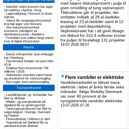
med højere tilskudsprocent i pulje til
-
Islandsk rederi-koncern har taget
grøn omstilling af tung vejtransport.
nyt kølehus i Aarhus i brug
Tilskuddene går til projekter, der
-
Lagerudlejning i Horsens er årets
omfatter indkøb af 28 el-lastbiler,
største
-
Vækst får sengetøjsvirksomhed
leasing af 23 el-lastbiler samt til 12
til at leje lager ved Horsens
projekter med depotladning.
-
Stor industrivirksomhed
Vejdirektoratet har i alt givet tilsagn
investerer yderligere sit
distributionscenter i Rødekro
om tilskud for 152,4 millioner kroner
-
Fremtiden kan udløse langt større
fra puljen til foreløbigt 131 projekter
krav til digital infrastruktur
14-07-2026 09:07
Havne
-
Dansk entreprenør skal ombygge
kaj i Hamburg
-
Havnemand forlader sin post efter
43 år
-
Esbjerg Havn investerede 748
millioner i 2025
-
Skibsfarten skal ikke være kanal
Flere varebiler er elektriske
og skydeskive for narkosmugling
-
Nye regler mod narkosmugling:
Varebilsmarkedet er blevet mere
elektrisk i løbet af årets første seks
Transportnavne
måneder. Ifølge Mobility Denmark
-
Lastbilimportør og -forhandler har
var over 40 procent af de
fået ny direktør
nyregistrerede varebiler elektriske
-
Affalds- og energiselskab på
13-07-2026 07:26
Sjælland får ny genbrugschef
-
Tankvognsproducent har fået ny
salgsrådgiver i Sverige, Danmark
og Finland
-
Finansdirektør i lufthavn er død
-
Togselskab på Sjælland får ny
administrerende direktør