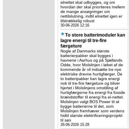
elnettet skal udbygges, og om
hvordan der skal prioriteres mellem
de mange ansøgninger om
nettilslutning, indtil elnettet igen er
tilstrækkelig robust
30-06-2026 12:16
To store batterimoduler kan
lagre energi til tre-fire
færgeture
Nogle af Danmarks største
batterierpakker skal bygges i
havnene i Aarhus og på Sjællands
Odde, hvor Molslinjen i løbet af de
kommende år vil indsætte tre nye
elektriske drevne hurtigfærger. De
to batteripakker kan lagre energi
nok til tre-fire færgeture og bliver
hjertet i Molslinjens omstilling af
hurtigfærgerne fra energi fra fossile
brændstoffer til energi fra el-nettet.
Molslinjen valgt BOS Power til at
bygge batterierne til det, som
Molslinjen fremhæver som verdens
hidtil største elektrificeringsprojekt
til søs
26-06-2026 15:28