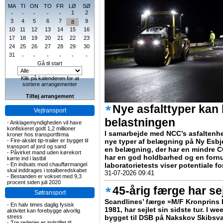
MA
TI
ON
TO
FR
LØ
SØ
1
2
-
-
-
-
-
3
4
5
6
7
9
8
10
11
12
13
14
15
16
17
18
19
20
21
22
23
24
25
26
27
28
29
30
31
-
-
-
-
-
-
Gå til start
Klik på kalenderen for at
sortere arrangementer
Tilføj arrangement
Nye asfalttyper ka
Vejtransport
belastningen
-
Anklagemyndigheden vil have
konfiskeret godt 1,2 millioner
I samarbejde med NCC’s asfaltenhe
kroner hos transportfirma
-
Fire-akslet tip-trailer er bygget til
nye typer af belægning på Ny Esbjer
transport af jord og sand
en belægning, der har en mindre 
-
Påvirket mand uden kørekort
har en god holdbarhed og en fornu
kørte ind i lastbil
-
En indsats mod chaufførmangel
laboratorietests viser potentiale f
skal inddrages i totalberedskabet
31-07-2026 09:41
-
Bestanden er vokset med 9,3
procent siden juli 2020
45-årig færge har sej
Søtransport
Scandlines’ færge »M/F Kronprins Fr
-
En halv times daglig fysisk
1981, har sejlet sin sidste tur. I 
aktivitet kan forebygge alvorlig
stress
bygget til DSB på Nakskov Skibsvær
-
Tre rederier er indstillet til