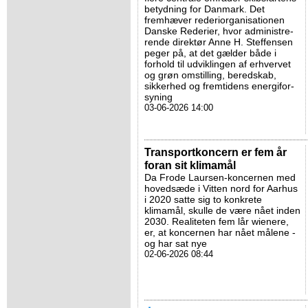
betydning for Danmark. Det
fremhæver rederiorganisationen
Danske Rederier, hvor ad­mi­ni­stre­
ren­de direktør Anne H. Steffensen
peger på, at det gælder både i
forhold til udviklingen af erhvervet
og grøn omstilling, beredskab,
sikkerhed og fremtidens ener­gi­for­
sy­ning
03-06-2026 14:00
Transportkoncern er fem år
foran sit klimamål
Da Frode Laursen-koncernen med
hovedsæde i Vitten nord for Aarhus
i 2020 satte sig to konkrete
klimamål, skulle de være nået inden
2030. Realiteten fem lår wienere,
er, at koncernen har nået målene -
og har sat nye
02-06-2026 08:44