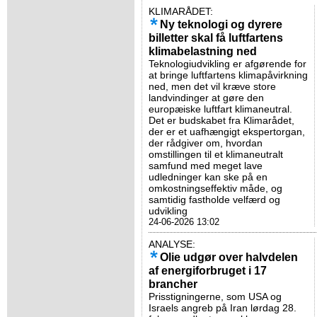
KLIMARÅDET:
Ny teknologi og dyrere
billetter skal få luftfartens
klimabelastning ned
Teknologiudvikling er afgørende for
at bringe luftfartens klimapåvirkning
ned, men det vil kræve store
landvindinger at gøre den
europæiske luftfart klimaneutral.
Det er budskabet fra Klimarådet,
der er et uafhængigt ekspertorgan,
der rådgiver om, hvordan
omstillingen til et klimaneutralt
samfund med meget lave
udledninger kan ske på en
omkostningseffektiv måde, og
samtidig fastholde velfærd og
udvikling
24-06-2026 13:02
ANALYSE:
Olie udgør over halvdelen
af energiforbruget i 17
brancher
Prisstigningerne, som USA og
Israels angreb på Iran lørdag 28.