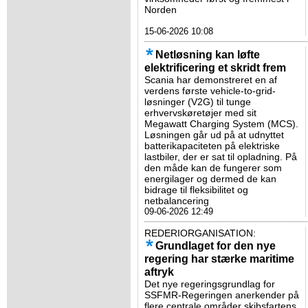
Norden
15-06-2026 10:08
Netløsning kan løfte
elektrificering et skridt frem
Scania har demonstreret en af
verdens første vehicle-to-grid-
løsninger (V2G) til tunge
erhvervskøretøjer med sit
Megawatt Charging System (MCS).
Løsningen går ud på at udnyttet
batterikapaciteten på elektriske
lastbiler, der er sat til opladning. På
den måde kan de fungerer som
energilager og dermed de kan
bidrage til fleksibilitet og
netbalancering
09-06-2026 12:49
REDERIORGANISATION:
Grundlaget for den nye
regering har stærke maritime
aftryk
Det nye regeringsgrundlag for
SSFMR-Regeringen anerkender på
flere centrale områder skibsfartens