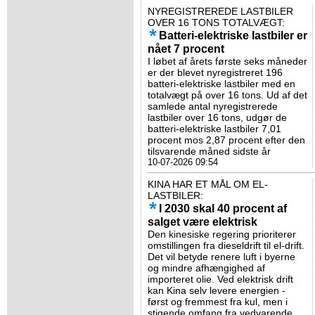
NYREGISTREREDE LASTBILER
OVER 16 TONS TOTALVÆGT:
Batteri-elektriske lastbiler er
nået 7 procent
I løbet af årets første seks måneder
er der blevet nyregistreret 196
batteri-elektriske lastbiler med en
totalvægt på over 16 tons. Ud af det
samlede antal nyregistrerede
lastbiler over 16 tons, udgør de
batteri-elektriske lastbiler 7,01
procent mos 2,87 procent efter den
tilsvarende måned sidste år
10-07-2026 09:54
KINA HAR ET MÅL OM EL-
LASTBILER:
I 2030 skal 40 procent af
salget være elektrisk
Den kinesiske regering prioriterer
omstillingen fra dieseldrift til el-drift.
Det vil betyde renere luft i byerne
og mindre afhængighed af
importeret olie. Ved elektrisk drift
kan Kina selv levere energien -
først og fremmest fra kul, men i
stigende omfang fra vedvarende