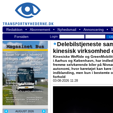
Redaktion
•
Abonnement
•
Nyhedsmail
•
Annoncering
•
S
Forsiden
Login
Delebilstjeneste sa
kinesisk virksomhed 
Kinesiske WeRide og GreenMobility,
i Aarhus og København, har indled
fremme selvkørende biler på Niveau
autonomi, hvor køretøjet kan køre 
indblanding, men kun i bestemte o
forhold
03-08-2026 11:28
AUGUST 2026