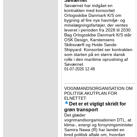
Søværnet
Søværnet har indgået en
kontrakten med konsortiet
Orlogsskibe Danmark K/S om
bygning af fire nye havmiljø- og
minelægningsfartøjer, der ventes
leveret i perioden fra 2028 til 2030.
Bag Orlogsskibe Danmark K/S står
OSK Design, Karstensens
Skibsværft og Hvide Sande
Shipyard. Konsortiet ser kontrakten
som starten på en større dansk
rolle i den maritime oprustning af
Søværnet
01-07-2026 12:48
VOGNMANDSORGANISATION OM
POLITISK AKUTPLAN FOR
ELNETTET:
Det er et vigtigt skridt for
grøn transport
Det glæder
vognmandsorganisationen DTL, at
klima-, energi og forsyningsminister
Samira Nawa (R) har landet en
bred politisk aftale om, hvordan