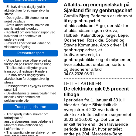
Affalds- og energiselskab på
-
En halv times daglig fysisk
Sjælland får ny genbrugschef
aktivitet kan forebygge alvorlig
stress
Camilla Bjerg Pedersen er udnævnt
-
Det tredie af 89 elementer er
til ny genbrugschef i
sejlet på plads
-
Årets andet kvartal havde en
affaldsselskabet Argo, der står for
positiv indtjeningvækst
affaldsindsamlingen i Greve,
-
Kontrakt om overhalingsspor ved
Holbæk, Kalundborg, Køge, Lejre,
Kalvebod i København er
underskrevet
Odsherred, Roskilde, Solrød og
-
Politiet søger fortsat vidner og
Stevns Kommune. Argo driver 14
videoovervågning
genbrugspladser, et
Persontransport
kraftvarmeværk, to
genbrugsbutikker og et miljøcenter,
-
Unge kan rejse billigere ved at
hvor selskabet omlaster, sorterer
vælge en passende billetløsning
-
Trafikselskab tilbyder gratis
og deponerer affald
transport til festuge i Randers
04-08-2026 08:31
-
En halv times daglig fysisk
aktivitet kan forebygge alvorlig
stress
LETTE LASTBILER:
-
Passagertallet i sydjysk lufthavn
De elektriske gik 0,5 procent
steg i juli
-
Delebilstjeneste samarbejder med
tilbage
kinesisk virksomhed om
I perioden fra 1. januar til 30 juli
selvkørende biler
blev der ifølge Bilstatistik.dk
Transportjuristerne
nyregistreret 203 nye batteri-
elektriske lette lastbiler i segmentet
-
Transportjuristen skriver om
forhøjelse af
3501 til 16.000 kg. Det var en
ansvarsbegrænsningsbeløbene i
enkelt færre end i den tilsvarende
Montreal-konventionen og
periode sidste år, hvor antallet
Luftfartsloven
-
Transportjuristerne skriver om ny
endte på 204. Mercedes-Benz