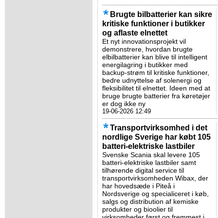
Brugte bilbatterier kan sikre
kritiske funktioner i butikker
og aflaste elnettet
Et nyt innovationsprojekt vil
demonstrere, hvordan brugte
elbilbatterier kan blive til intelligent
energilagring i butikker med
backup-strøm til kritiske funktioner,
bedre udnyttelse af solenergi og
fleksibilitet til elnettet. Ideen med at
bruge brugte batterier fra køretøjer
er dog ikke ny
19-06-2026 12:49
Transportvirksomhed i det
nordlige Sverige har købt 105
batteri-elektriske lastbiler
Svenske Scania skal levere 105
batteri-elektriske lastbiler samt
tilhørende digital service til
transportvirksomheden Wibax, der
har hovedsæde i Piteå i
Nordsverige og specialiceret i køb,
salgs og distribution af kemiske
produkter og bioolier til
virksomheder først og fremmest i