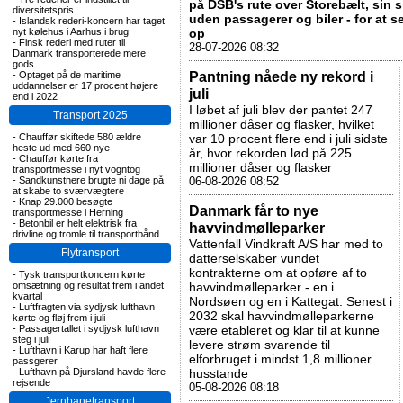
på DSB's rute over Storebælt, sin s
diversitetspris
uden passagerer og biler - for at se
-
Islandsk rederi-koncern har taget
nyt kølehus i Aarhus i brug
op
-
Finsk rederi med ruter til
28-07-2026 08:32
Danmark transporterede mere
gods
Pantning nåede ny rekord i
-
Optaget på de maritime
uddannelser er 17 procent højere
juli
end i 2022
I løbet af juli blev der pantet 247
Transport 2025
millioner dåser og flasker, hvilket
-
Chauffør skiftede 580 ældre
var 10 procent flere end i juli sidste
heste ud med 660 nye
år, hvor rekorden lød på 225
-
Chauffør kørte fra
millioner dåser og flasker
transportmesse i nyt vogntog
-
Sandkunstnere brugte ni dage på
06-08-2026 08:52
at skabe to sværvægtere
-
Knap 29.000 besøgte
Danmark får to nye
transportmesse i Herning
-
Betonbil er helt elektrisk fra
havvindmølleparker
drivline og tromle til transportbånd
Vattenfall Vindkraft A/S har med to
Flytransport
datterselskaber vundet
kontrakterne om at opføre af to
-
Tysk transportkoncern kørte
omsætning og resultat frem i andet
havvindmølleparker - en i
kvartal
Nordsøen og en i Kattegat. Senest i
-
Luftfragten via sydjysk lufthavn
2032 skal havvindmølleparkerne
kørte og fløj frem i juli
-
Passagertallet i sydjysk lufthavn
være etableret og klar til at kunne
steg i juli
levere strøm svarende til
-
Lufthavn i Karup har haft flere
elforbruget i mindst 1,8 millioner
passgerer
-
Lufthavn på Djursland havde flere
husstande
rejsende
05-08-2026 08:18
Jernbanetransport