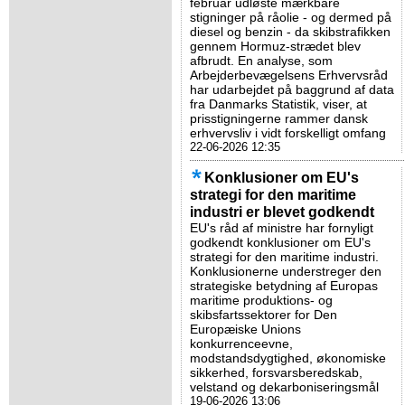
februar udløste mærkbare
stigninger på råolie - og dermed på
diesel og benzin - da skibstrafikken
gennem Hormuz-strædet blev
afbrudt. En analyse, som
Arbejderbevægelsens Erhvervsråd
har udarbejdet på baggrund af data
fra Danmarks Statistik, viser, at
prisstigningerne rammer dansk
erhvervsliv i vidt forskelligt omfang
22-06-2026 12:35
Konklusioner om EU's
strategi for den maritime
industri er blevet godkendt
EU's råd af ministre har fornyligt
godkendt konklusioner om EU's
strategi for den maritime industri.
Konklusionerne understreger den
strategiske betydning af Europas
maritime produktions- og
skibsfartssektorer for Den
Europæiske Unions
konkurrenceevne,
modstandsdygtighed, økonomiske
sikkerhed, forsvarsberedskab,
velstand og dekarboniseringsmål
19-06-2026 13:06