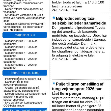
dom om gyldigheden af
holder trods et fald fra 148 til 100
voldgiftsaftaler i rammeaftaler om
fast i førstepladsen
transport
-
Retten frifandt både speditør og
24-07-2026 10:04
vognmand
-
Ny dom om vedtagelse af CMR-
Bilproducent og taxi-
loven ved national vejstransport af
gods
selskab indleder samarbejde
-
Udlejningstrailere var involveret i
færdselsuheld - og ender som en
Den japanske bilproducent Toyota
sag i Højesteret
og det amerikansk-baserede
Magasinet Bus
mobilitets- og taxiselskab Uber, har
indget et nyt samarbejde i Europa,
-
Magasinet Bus 6 - 2026 er
der også omfatter Danmark.
udkommet
-
Magasinet Bus 5 - 2026 er
Samarbejdet skal gøre det lettere
udkommet
for chauffører og flådepartnere at
-
Magasinet Bus 4 - 2026 er
få adgang til elektriske biler
udkommet
-
Magasinet Bus 3 - 2026 er
20-07-2026 10:46
udkommet
-
Magasinet Bus 2 - 2026 er
udkommet
Energi, miljø og klima
-
Pantning nåede ny rekord i juli
-
Danmark får to nye
Pulje til grøn omstilling af
havvindmølleparker
-
Affalds- og energiselskab på
tung vejtransport 2026 har
Sjælland får ny genbrugschef
fået flere penge
-
Delebilstjeneste samarbejder med
kinesisk virksomhed om
Vejdirektoratet gav mandag 6. juli
selvkørende biler
tilsagn om tilskud for cirka 26,8
-
Nye asfalttyper kan begrænse
millioner kroner til yderligere 28
CO2-belastningen
ansøgninger i ansøgningsrunden
Logistik, lager og intern transport