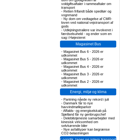
dom om gyldigheden af
voldgiftsaftaler i rammeaftaler om
transport
-
Retten frifandt både speditør og
vognmand
-
Ny dom om vedtagelse af CMR-
loven ved national vejstransport af
gods
-
Udlejningstrailere var involveret i
færdselsuheld - og ender som en
sag i Højesteret
Magasinet Bus
-
Magasinet Bus 6 - 2026 er
udkommet
-
Magasinet Bus 5 - 2026 er
udkommet
-
Magasinet Bus 4 - 2026 er
udkommet
-
Magasinet Bus 3 - 2026 er
udkommet
-
Magasinet Bus 2 - 2026 er
udkommet
Energi, miljø og klima
-
Pantning nåede ny rekord i juli
-
Danmark får to nye
havvindmølleparker
-
Affalds- og energiselskab på
Sjælland får ny genbrugschef
-
Delebilstjeneste samarbejder med
kinesisk virksomhed om
selvkørende biler
-
Nye asfalttyper kan begrænse
CO2-belastningen
Logistik, lager og intern transport