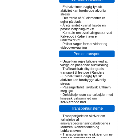
-
En halv times daglig fysisk
aktivitet kan forebygge alvorlig
stress
-
Det tredie af 89 elementer er
sejlet på plads
-
Årets andet kvartal havde en
positiv indtjeningvækst
-
Kontrakt om overhalingsspor ved
Kalvebod i København er
underskrevet
-
Politiet søger fortsat vidner og
videoovervågning
Persontransport
-
Unge kan rejse billigere ved at
vælge en passende billetløsning
-
Trafikselskab tilbyder gratis
transport til festuge i Randers
-
En halv times daglig fysisk
aktivitet kan forebygge alvorlig
stress
-
Passagertallet i sydjysk lufthavn
steg i juli
-
Delebilstjeneste samarbejder med
kinesisk virksomhed om
selvkørende biler
Transportjuristerne
-
Transportjuristen skriver om
forhøjelse af
ansvarsbegrænsningsbeløbene i
Montreal-konventionen og
Luftfartsloven
-
Transportjuristerne skriver om ny