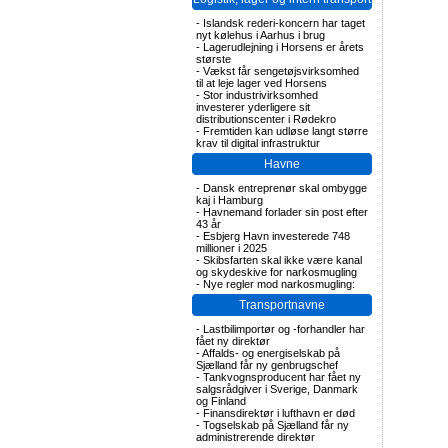
-
Islandsk rederi-koncern har taget
nyt kølehus i Aarhus i brug
-
Lagerudlejning i Horsens er årets
største
-
Vækst får sengetøjsvirksomhed
til at leje lager ved Horsens
-
Stor industrivirksomhed
investerer yderligere sit
distributionscenter i Rødekro
-
Fremtiden kan udløse langt større
krav til digital infrastruktur
Havne
-
Dansk entreprenør skal ombygge
kaj i Hamburg
-
Havnemand forlader sin post efter
43 år
-
Esbjerg Havn investerede 748
millioner i 2025
-
Skibsfarten skal ikke være kanal
og skydeskive for narkosmugling
-
Nye regler mod narkosmugling:
Transportnavne
-
Lastbilimportør og -forhandler har
fået ny direktør
-
Affalds- og energiselskab på
Sjælland får ny genbrugschef
-
Tankvognsproducent har fået ny
salgsrådgiver i Sverige, Danmark
og Finland
-
Finansdirektør i lufthavn er død
-
Togselskab på Sjælland får ny
administrerende direktør