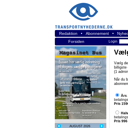
Redaktion
•
Abonnement
•
Nyhed
Forsiden
Login
Væl
Vælg de
billigst
(1 admin
Når du b
abonnem
Års
betalings
Pris 159
Hal
betalings
Pris 996
AUGUST 2026