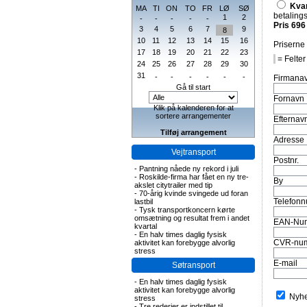
Kva
MA
TI
ON
TO
FR
LØ
SØ
betalings
1
2
-
-
-
-
-
Pris 696
3
4
5
6
7
9
8
10
11
12
13
14
15
16
Priserne
17
18
19
20
21
22
23
= Felter
24
25
26
27
28
29
30
31
-
-
-
-
-
-
Firmana
Gå til start
Fornavn
Klik på kalenderen for at
sortere arrangementer
Efternav
Tilføj arrangement
Adresse
Vejtransport
Postnr.
-
Pantning nåede ny rekord i juli
-
Roskilde-firma har fået en ny tre-
By
akslet citytrailer med tip
-
70-årig kvinde svingede ud foran
Telefon
lastbil
-
Tysk transportkoncern kørte
omsætning og resultat frem i andet
EAN-Nu
kvartal
-
En halv times daglig fysisk
CVR-nu
aktivitet kan forebygge alvorlig
stress
E-mail
Søtransport
-
En halv times daglig fysisk
aktivitet kan forebygge alvorlig
Nyhe
stress
-
Tre rederier er indstillet til