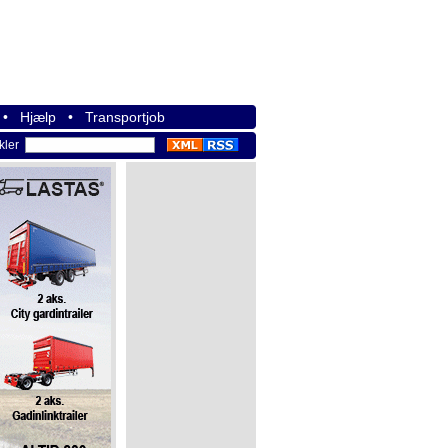
•
Hjælp
•
Transportjob
ikler