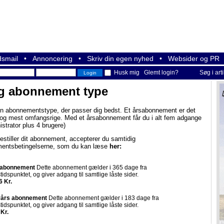
smail
•
Annoncering
•
Skriv din egen nyhed
•
Websider og PR
Husk mig
Glemt login?
Søg i art
g abonnement type
n abonnementstype, der passer dig bedst. Et årsabonnement er det
e og mest omfangsrige. Med et årsabonnement får du i alt fem adgange
istrator plus 4 brugere)
estiller dit abonnement, accepterer du samtidig
entsbetingelserne, som du kan læse
her:
 abonnement
Dette abonnement gælder i 365 dage fra
tidspunktet, og giver adgang til samtlige låste sider.
6 Kr.
vårs abonnement
Dette abonnement gælder i 183 dage fra
tidspunktet, og giver adgang til samtlige låste sider.
 Kr.