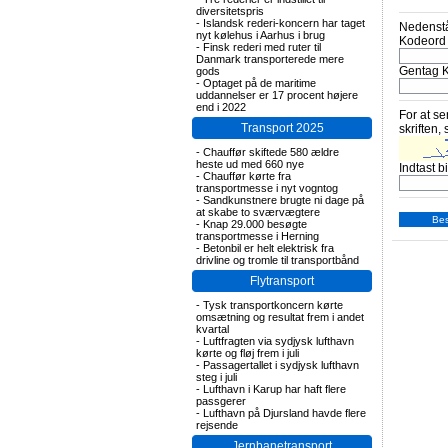
diversitetspris
-
Islandsk rederi-koncern har taget
Nedenstå
nyt kølehus i Aarhus i brug
Kodeord
-
Finsk rederi med ruter til
Danmark transporterede mere
Gentag 
gods
-
Optaget på de maritime
uddannelser er 17 procent højere
end i 2022
For at se
Transport 2025
skriften, 
-
Chauffør skiftede 580 ældre
heste ud med 660 nye
Indtast bi
-
Chauffør kørte fra
transportmesse i nyt vogntog
-
Sandkunstnere brugte ni dage på
at skabe to sværvægtere
-
Knap 29.000 besøgte
transportmesse i Herning
-
Betonbil er helt elektrisk fra
drivline og tromle til transportbånd
Flytransport
-
Tysk transportkoncern kørte
omsætning og resultat frem i andet
kvartal
-
Luftfragten via sydjysk lufthavn
kørte og fløj frem i juli
-
Passagertallet i sydjysk lufthavn
steg i juli
-
Lufthavn i Karup har haft flere
passgerer
-
Lufthavn på Djursland havde flere
rejsende
Jernbanetransport