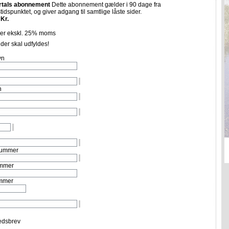
rtals abonnement
Dette abonnement gælder i 90 dage fra
tidspunktet, og giver adgang til samtlige låste sider.
 Kr.
 er ekskl. 25% moms
 der skal udfyldes!
vn
n
nummer
mmer
mmer
dsbrev