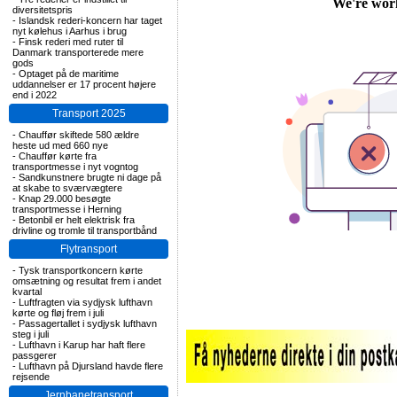
diversitetspris
-
Islandsk rederi-koncern har taget
nyt kølehus i Aarhus i brug
-
Finsk rederi med ruter til
Danmark transporterede mere
gods
-
Optaget på de maritime
uddannelser er 17 procent højere
end i 2022
Transport 2025
-
Chauffør skiftede 580 ældre
heste ud med 660 nye
-
Chauffør kørte fra
transportmesse i nyt vogntog
-
Sandkunstnere brugte ni dage på
at skabe to sværvægtere
-
Knap 29.000 besøgte
transportmesse i Herning
-
Betonbil er helt elektrisk fra
drivline og tromle til transportbånd
Flytransport
-
Tysk transportkoncern kørte
omsætning og resultat frem i andet
kvartal
-
Luftfragten via sydjysk lufthavn
kørte og fløj frem i juli
-
Passagertallet i sydjysk lufthavn
steg i juli
-
Lufthavn i Karup har haft flere
passgerer
-
Lufthavn på Djursland havde flere
rejsende
Jernbanetransport