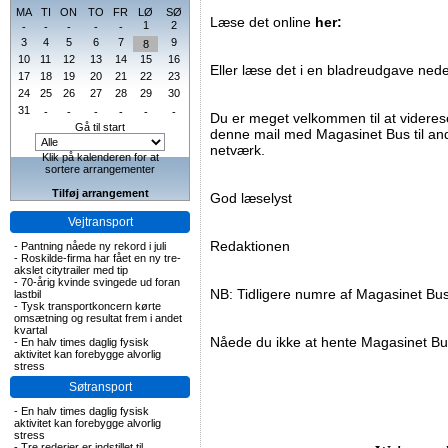
MA
TI
ON
TO
FR
LØ
SØ
Læse det online
her:
1
2
-
-
-
-
-
3
4
5
6
7
9
8
10
11
12
13
14
15
16
Eller læse det i en bladreudgave nede
17
18
19
20
21
22
23
24
25
26
27
28
29
30
31
-
-
-
-
-
-
Du er meget velkommen til at videre
Gå til start
denne mail med Magasinet Bus til andr
netværk.
Klik på kalenderen for at
sortere arrangementer
Tilføj arrangement
God læselyst
Vejtransport
Redaktionen
-
Pantning nåede ny rekord i juli
-
Roskilde-firma har fået en ny tre-
akslet citytrailer med tip
-
70-årig kvinde svingede ud foran
NB: Tidligere numre af Magasinet Bu
lastbil
-
Tysk transportkoncern kørte
omsætning og resultat frem i andet
kvartal
Nåede du ikke at hente Magasinet Bu
-
En halv times daglig fysisk
aktivitet kan forebygge alvorlig
stress
Søtransport
-
En halv times daglig fysisk
aktivitet kan forebygge alvorlig
stress
-
Tre rederier er indstillet til