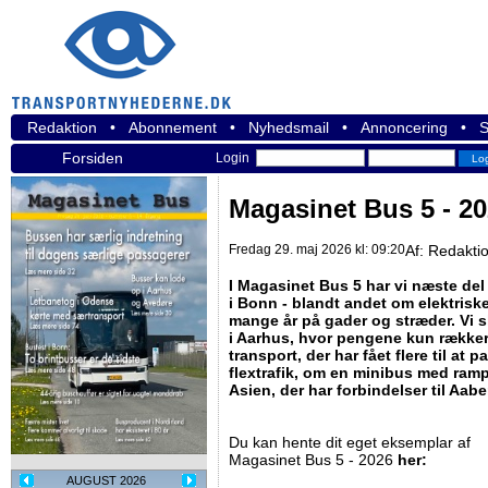
Redaktion
•
Abonnement
•
Nyhedsmail
•
Annoncering
•
S
Forsiden
Login
Magasinet Bus 5 - 2
Fredag 29. maj 2026 kl: 09:20
Af:
Redakti
I Magasinet Bus 5 har vi næste del 
i Bonn - blandt andet om elektri
mange år på gader og stræder. Vi s
i Aarhus, hvor pengene kun rækker 
transport, der har fået flere til at p
flextrafik, om en minibus med ramp
Asien, der har forbindelser til Aab
Du kan hente dit eget eksemplar af
Magasinet Bus 5 - 2026
her:
AUGUST 2026