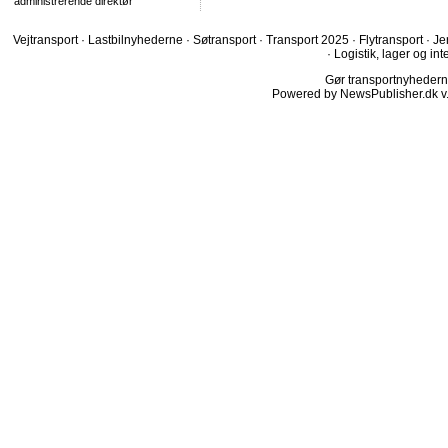
administrerende direktør
Vejtransport
·
Lastbilnyhederne
·
Søtransport
·
Transport 2025
·
Flytransport
·
Je
·
Logistik, lager og int
Gør transportnyhederne.
Powered by NewsPublisher.dk v