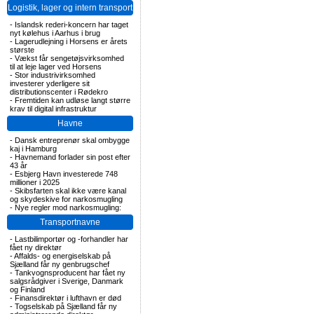
Logistik, lager og intern transport
-
Islandsk rederi-koncern har taget
nyt kølehus i Aarhus i brug
-
Lagerudlejning i Horsens er årets
største
-
Vækst får sengetøjsvirksomhed
til at leje lager ved Horsens
-
Stor industrivirksomhed
investerer yderligere sit
distributionscenter i Rødekro
-
Fremtiden kan udløse langt større
krav til digital infrastruktur
Havne
-
Dansk entreprenør skal ombygge
kaj i Hamburg
-
Havnemand forlader sin post efter
43 år
-
Esbjerg Havn investerede 748
millioner i 2025
-
Skibsfarten skal ikke være kanal
og skydeskive for narkosmugling
-
Nye regler mod narkosmugling:
Transportnavne
-
Lastbilimportør og -forhandler har
fået ny direktør
-
Affalds- og energiselskab på
Sjælland får ny genbrugschef
-
Tankvognsproducent har fået ny
salgsrådgiver i Sverige, Danmark
og Finland
-
Finansdirektør i lufthavn er død
-
Togselskab på Sjælland får ny