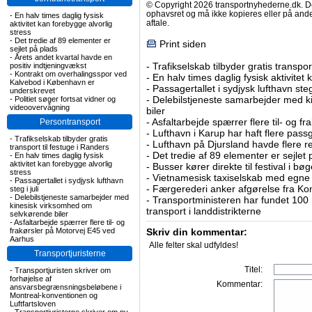
© Copyright 2026 transportnyhederne.dk. Den
ophavsret og må ikke kopieres eller på an
-
En halv times daglig fysisk
aftale.
aktivitet kan forebygge alvorlig
stress
-
Det tredie af 89 elementer er
Print siden
sejlet på plads
-
Årets andet kvartal havde en
-
Trafikselskab tilbyder gratis transpor
positiv indtjeningvækst
-
Kontrakt om overhalingsspor ved
-
En halv times daglig fysisk aktivitet
Kalvebod i København er
-
Passagertallet i sydjysk lufthavn steg 
underskrevet
-
Delebilstjeneste samarbejder med 
-
Politiet søger fortsat vidner og
videoovervågning
biler
-
Asfaltarbejde spærrer flere til- og 
Persontransport
-
Lufthavn i Karup har haft flere pass
-
Trafikselskab tilbyder gratis
-
Lufthavn på Djursland havde flere r
transport til festuge i Randers
-
Det tredie af 89 elementer er sejlet 
-
En halv times daglig fysisk
aktivitet kan forebygge alvorlig
-
Busser kører direkte til festival i 
stress
-
Vietnamesisk taxiselskab med egne e
-
Passagertallet i sydjysk lufthavn
-
Færgerederi anker afgørelse fra Ko
steg i juli
-
Delebilstjeneste samarbejder med
-
Transportministeren har fundet 100 mi
kinesisk virksomhed om
transport i landdistrikterne
selvkørende biler
-
Asfaltarbejde spærrer flere til- og
frakørsler på Motorvej E45 ved
Skriv din kommentar:
Aarhus
Alle felter skal udfyldes!
Transportjuristerne
Titel:
-
Transportjuristen skriver om
forhøjelse af
Kommentar:
ansvarsbegrænsningsbeløbene i
Montreal-konventionen og
Luftfartsloven