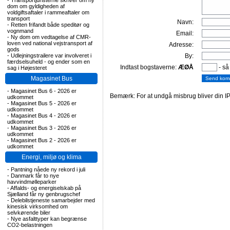
-
Transportjuristerne skriver om ny
dom om gyldigheden af
voldgiftsaftaler i rammeaftaler om
transport
Navn:
-
Retten frifandt både speditør og
vognmand
Email:
-
Ny dom om vedtagelse af CMR-
loven ved national vejstransport af
Adresse:
gods
-
Udlejningstrailere var involveret i
By:
færdselsuheld - og ender som en
Indtast bogstaverne:
ÆØÅ
- så
sag i Højesteret
Magasinet Bus
-
Magasinet Bus 6 - 2026 er
Bemærk: For at undgå misbrug bliver din IP
udkommet
-
Magasinet Bus 5 - 2026 er
udkommet
-
Magasinet Bus 4 - 2026 er
udkommet
-
Magasinet Bus 3 - 2026 er
udkommet
-
Magasinet Bus 2 - 2026 er
udkommet
Energi, miljø og klima
-
Pantning nåede ny rekord i juli
-
Danmark får to nye
havvindmølleparker
-
Affalds- og energiselskab på
Sjælland får ny genbrugschef
-
Delebilstjeneste samarbejder med
kinesisk virksomhed om
selvkørende biler
-
Nye asfalttyper kan begrænse
CO2-belastningen