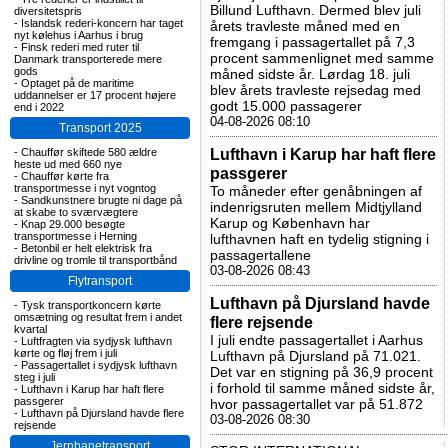
Billund Lufthavn. Dermed blev juli
diversitetspris
-
Islandsk rederi-koncern har taget
årets travleste måned med en
nyt kølehus i Aarhus i brug
fremgang i passagertallet på 7,3
-
Finsk rederi med ruter til
procent sammenlignet med samme
Danmark transporterede mere
gods
måned sidste år. Lørdag 18. juli
-
Optaget på de maritime
blev årets travleste rejsedag med
uddannelser er 17 procent højere
godt 15.000 passagerer
end i 2022
04-08-2026 08:10
Transport 2025
Lufthavn i Karup har haft flere
-
Chauffør skiftede 580 ældre
heste ud med 660 nye
passgerer
-
Chauffør kørte fra
transportmesse i nyt vogntog
To måneder efter genåbningen af
-
Sandkunstnere brugte ni dage på
indenrigsruten mellem Midtjylland
at skabe to sværvægtere
Karup og København har
-
Knap 29.000 besøgte
transportmesse i Herning
lufthavnen haft en tydelig stigning i
-
Betonbil er helt elektrisk fra
passagertallene
drivline og tromle til transportbånd
03-08-2026 08:43
Flytransport
Lufthavn på Djursland havde
-
Tysk transportkoncern kørte
omsætning og resultat frem i andet
flere rejsende
kvartal
I juli endte passagertallet i Aarhus
-
Luftfragten via sydjysk lufthavn
kørte og fløj frem i juli
Lufthavn på Djursland på 71.021.
-
Passagertallet i sydjysk lufthavn
Det var en stigning på 36,9 procent
steg i juli
i forhold til samme måned sidste år,
-
Lufthavn i Karup har haft flere
passgerer
hvor passagertallet var på 51.872
-
Lufthavn på Djursland havde flere
03-08-2026 08:30
rejsende
Jernbanetransport