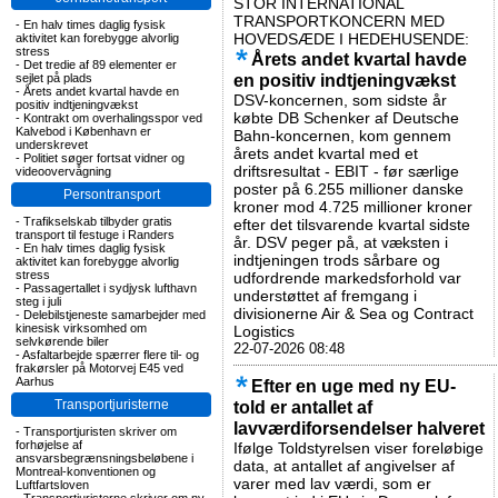
STOR INTERNATIONAL
TRANSPORTKONCERN MED
-
En halv times daglig fysisk
HOVEDSÆDE I HEDEHUSENDE:
aktivitet kan forebygge alvorlig
stress
Årets andet kvartal havde
-
Det tredie af 89 elementer er
en positiv indtjeningvækst
sejlet på plads
-
Årets andet kvartal havde en
DSV-koncernen, som sidste år
positiv indtjeningvækst
købte DB Schenker af Deutsche
-
Kontrakt om overhalingsspor ved
Kalvebod i København er
Bahn-koncernen, kom gennem
underskrevet
årets andet kvartal med et
-
Politiet søger fortsat vidner og
driftsresultat - EBIT - før særlige
videoovervågning
poster på 6.255 millioner danske
Persontransport
kroner mod 4.725 millioner kroner
-
Trafikselskab tilbyder gratis
efter det tilsvarende kvartal sidste
transport til festuge i Randers
år. DSV peger på, at væksten i
-
En halv times daglig fysisk
indtjeningen trods sårbare og
aktivitet kan forebygge alvorlig
stress
udfordrende markedsforhold var
-
Passagertallet i sydjysk lufthavn
understøttet af fremgang i
steg i juli
divisionerne Air & Sea og Contract
-
Delebilstjeneste samarbejder med
kinesisk virksomhed om
Logistics
selvkørende biler
22-07-2026 08:48
-
Asfaltarbejde spærrer flere til- og
frakørsler på Motorvej E45 ved
Aarhus
Efter en uge med ny EU-
Transportjuristerne
told er antallet af
lavværdiforsendelser halveret
-
Transportjuristen skriver om
forhøjelse af
Ifølge Toldstyrelsen viser foreløbige
ansvarsbegrænsningsbeløbene i
data, at antallet af angivelser af
Montreal-konventionen og
varer med lav værdi, som er
Luftfartsloven