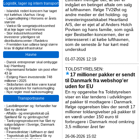
Logistik, lager og intern transport
indgået en betinget aftale om salg
af lufthavnen. Ifølge TV2Øst og
-
Islandsk rederi-koncern har taget
andre medier er det holding- og
nyt kølehus i Aarhus i brug
-
Lagerudlejning i Horsens er årets
investeringsselskabet Heartland
største
A/S, der er ejet af af Anders Holch
-
Vækst får sengetøjsvirksomhed
Povlsen og hans familie, som også
til at leje lager ved Horsens
-
Stor industrivirksomhed
ejer Bestseller-koncernen, der er
investerer yderligere sit
interesseret i at købe lufthavnen,
distributionscenter i Rødekro
som de seneste år har kørt med
-
Fremtiden kan udløse langt større
krav til digital infrastruktur
underskud
Havne
01-07-2026 12:19
-
Dansk entreprenør skal ombygge
kaj i Hamburg
TOLDSTYRELSEN:
-
Havnemand forlader sin post efter
43 år
17 millioner pakker er sendt
-
Esbjerg Havn investerede 748
til Danmark fra webshop'er
millioner i 2025
-
Skibsfarten skal ikke være kanal
uden for EU
og skydeskive for narkosmugling
En ny opgørelse fra Toldstyrelsen
-
Nye regler mod narkosmugling:
viser en klar tendens i udviklingen
Transportnavne
af pakker til modtagere i Danmark.
-
Lastbilimportør og -forhandler har
Ifølge opgørelsen blev der sendt 17
fået ny direktør
millioner toldangivelser på pakker til
-
Affalds- og energiselskab på
en værdi under 150 euro til
Sjælland får ny genbrugschef
-
Tankvognsproducent har fået ny
forbrugere i Danmark mod omkring
salgsrådgiver i Sverige, Danmark
3,5 millioner året før
og Finland
-
Finansdirektør i lufthavn er død
-
Togselskab på Sjælland får ny
26-06-2026 15:02