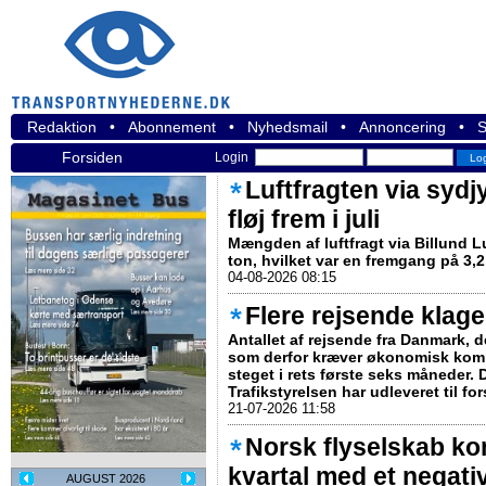
Redaktion
•
Abonnement
•
Nyhedsmail
•
Annoncering
•
S
Forsiden
Login
Luftfragten via sydj
fløj frem i juli
Mængden af luftfragt via Billund Luf
ton, hvilket var en fremgang på 3,2 p
04-08-2026 08:15
Flere rejsende klage
Antallet af rejsende fra Danmark, d
som derfor kræver økonomisk kompe
steget i rets første seks måneder. 
Trafikstyrelsen har udleveret til f
21-07-2026 11:58
Norsk flyselskab k
kvartal med et negativ
AUGUST 2026