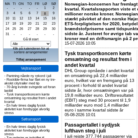
Norwegian-koncernen har fremlagt s
MA
TI
ON
TO
FR
LØ
SØ
1
2
-
-
-
-
-
kvartal. Kvartalsrapporten viste et
3
4
5
6
7
9
millioner norske kroner. Norwegian 
8
10
11
12
13
14
15
16
stærkt påvirket af den norske Høje
ETS-forpligtelsen for 2020, betydel
17
18
19
20
21
22
23
brændstofpriserne samt tidspunkt
24
25
26
27
28
29
30
sidste år. Justeret for øvrige tab va
31
-
-
-
-
-
-
kroner med en driftsmargin på 2 p
Gå til start
15-07-2026 10:05
Klik på kalenderen for at
sortere arrangementer
Tysk transportkoncern kørte
omsætning og resultat frem i
Tilføj arrangement
andet kvartal
Vejtransport
DHL Group opnåede i andet kvartal
en omsætning på 22,4 milliarder
-
Pantning nåede ny rekord i juli
-
Roskilde-firma har fået en ny tre-
euro, hvilket var en fremgang på 13
akslet citytrailer med tip
procent i forhold til andet kvartal
-
70-årig kvinde svingede ud foran
sidste år, hvor omsætningen var på
lastbil
-
Tysk transportkoncern kørte
19,8 milliarder euro. Driftsresultatet
omsætning og resultat frem i andet
(EBIT) steg med 30 procent til 1,9
kvartal
milliarder euro mod 1,4 milliarder
-
En halv times daglig fysisk
aktivitet kan forebygge alvorlig
euro i samme kvartal sidste år
stress
05-08-2026 10:01
Søtransport
Passagertallet i sydjysk
-
En halv times daglig fysisk
lufthavn steg i juli
aktivitet kan forebygge alvorlig
stress
I juli rejste 377.744 passagerer via
-
Tre rederier er indstillet til