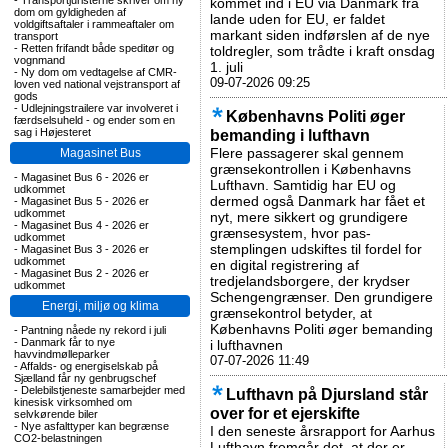
-
Transportjuristerne skriver om ny
kommet ind i EU via Danmark fra
dom om gyldigheden af
lande uden for EU, er faldet
voldgiftsaftaler i rammeaftaler om
markant siden indførslen af de nye
transport
-
Retten frifandt både speditør og
toldregler, som trådte i kraft onsdag
vognmand
1. juli
-
Ny dom om vedtagelse af CMR-
09-07-2026 09:25
loven ved national vejstransport af
gods
-
Udlejningstrailere var involveret i
Københavns Politi øger
færdselsuheld - og ender som en
sag i Højesteret
bemanding i lufthavn
Flere passagerer skal gennem
Magasinet Bus
grænsekontrollen i Københavns
-
Magasinet Bus 6 - 2026 er
Lufthavn. Samtidig har EU og
udkommet
dermed også Danmark har fået et
-
Magasinet Bus 5 - 2026 er
udkommet
nyt, mere sikkert og grundigere
-
Magasinet Bus 4 - 2026 er
grænsesystem, hvor pas-
udkommet
stemplingen udskiftes til fordel for
-
Magasinet Bus 3 - 2026 er
udkommet
en digital registrering af
-
Magasinet Bus 2 - 2026 er
tredjelandsborgere, der krydser
udkommet
Schengengrænser. Den grundigere
Energi, miljø og klima
grænsekontrol betyder, at
Københavns Politi øger bemanding
-
Pantning nåede ny rekord i juli
-
Danmark får to nye
i lufthavnen
havvindmølleparker
07-07-2026 11:49
-
Affalds- og energiselskab på
Sjælland får ny genbrugschef
-
Delebilstjeneste samarbejder med
Lufthavn på Djursland står
kinesisk virksomhed om
over for et ejerskifte
selvkørende biler
-
Nye asfalttyper kan begrænse
I den seneste årsrapport for Aarhus
CO2-belastningen
Lufthavn fremgår det, at der er