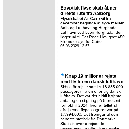
Egyptisk flyselskab åbner
direkte rute fra Aalborg
Flyselskabet Air Cairo vil fra
december begynde at flyve mellem
Aalborg Lufthavn og Hurghada
Lufthavn ved byen Hurghada, der
ligger ud til Det Røde Hav godt 450
kilometer syd for Cairo
06-03-2026 12:57
Knap 19 millioner rejste
med fly fra en dansk lufthavn
Sidste år rejste samlet 18.835.000
passagerer fra en offentlig dansk
lufthavn. Det var det hidtil højeste
antal og en stigning på 5 procent i
forhold til 2024, hvor antallet af
afrejsende flypassagerer var på
17.994.000. Det fremgår af den
seneste statistik fra Danmarks
Statistik over afrejsende
passagerer fra offentlige danske