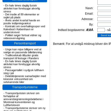
-
En halv times daglig fysisk
Navn:
aktivitet kan forebygge alvorlig
stress
Email:
-
Det tredie af 89 elementer er
sejlet på plads
Adresse:
-
Årets andet kvartal havde en
positiv indtjeningvækst
By:
-
Kontrakt om overhalingsspor ved
Kalvebod i København er
Indtast bogstaverne:
ÆØÅ
- så
underskrevet
-
Politiet søger fortsat vidner og
videoovervågning
Persontransport
Bemærk: For at undgå misbrug bliver din IP
-
Unge kan rejse billigere ved at
vælge en passende billetløsning
-
Trafikselskab tilbyder gratis
transport til festuge i Randers
-
En halv times daglig fysisk
aktivitet kan forebygge alvorlig
stress
-
Passagertallet i sydjysk lufthavn
steg i juli
-
Delebilstjeneste samarbejder med
kinesisk virksomhed om
selvkørende biler
Transportjuristerne
-
Transportjuristen skriver om
forhøjelse af
ansvarsbegrænsningsbeløbene i
Montreal-konventionen og
Luftfartsloven
-
Transportjuristerne skriver om ny