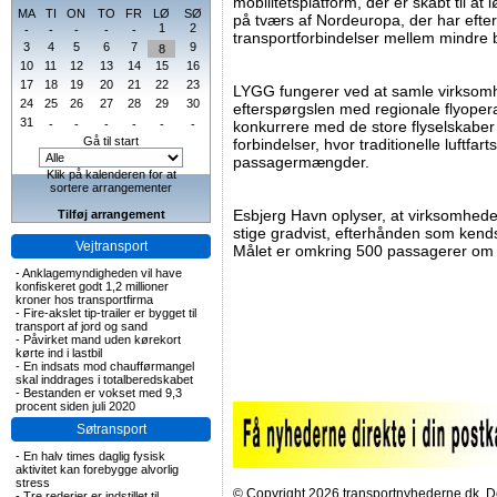
mobilitetsplatform, der er skabt til at
MA
TI
ON
TO
FR
LØ
SØ
på tværs af Nordeuropa, der har efter
1
2
-
-
-
-
-
transportforbindelser mellem mindre 
3
4
5
6
7
9
8
10
11
12
13
14
15
16
17
18
19
20
21
22
23
LYGG fungerer ved at samle virksom
24
25
26
27
28
29
30
efterspørgslen med regionale flyoperat
31
-
-
-
-
-
-
konkurrere med de store flyselskaber
Gå til start
forbindelser, hvor traditionelle luftfar
passagermængder.
Klik på kalenderen for at
sortere arrangementer
Esbjerg Havn oplyser, at virksomheden
Tilføj arrangement
stige gradvist, efterhånden som kends
Vejtransport
Målet er omkring 500 passagerer om
-
Anklagemyndigheden vil have
konfiskeret godt 1,2 millioner
kroner hos transportfirma
-
Fire-akslet tip-trailer er bygget til
transport af jord og sand
-
Påvirket mand uden kørekort
kørte ind i lastbil
-
En indsats mod chaufførmangel
skal inddrages i totalberedskabet
-
Bestanden er vokset med 9,3
procent siden juli 2020
Søtransport
-
En halv times daglig fysisk
aktivitet kan forebygge alvorlig
stress
© Copyright 2026 transportnyhederne.dk. Den
-
Tre rederier er indstillet til