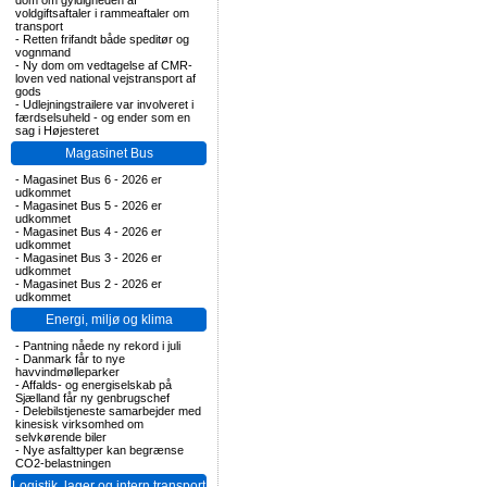
dom om gyldigheden af
voldgiftsaftaler i rammeaftaler om
transport
-
Retten frifandt både speditør og
vognmand
-
Ny dom om vedtagelse af CMR-
loven ved national vejstransport af
gods
-
Udlejningstrailere var involveret i
færdselsuheld - og ender som en
sag i Højesteret
Magasinet Bus
-
Magasinet Bus 6 - 2026 er
udkommet
-
Magasinet Bus 5 - 2026 er
udkommet
-
Magasinet Bus 4 - 2026 er
udkommet
-
Magasinet Bus 3 - 2026 er
udkommet
-
Magasinet Bus 2 - 2026 er
udkommet
Energi, miljø og klima
-
Pantning nåede ny rekord i juli
-
Danmark får to nye
havvindmølleparker
-
Affalds- og energiselskab på
Sjælland får ny genbrugschef
-
Delebilstjeneste samarbejder med
kinesisk virksomhed om
selvkørende biler
-
Nye asfalttyper kan begrænse
CO2-belastningen
Logistik, lager og intern transport