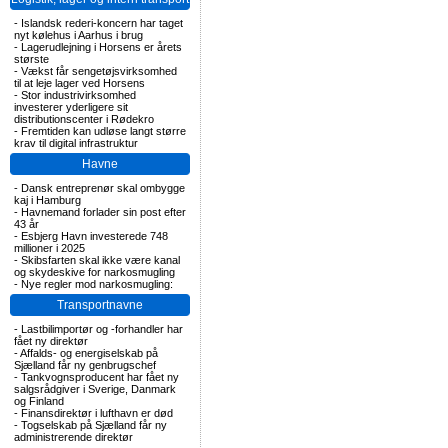
-
Islandsk rederi-koncern har taget
nyt kølehus i Aarhus i brug
-
Lagerudlejning i Horsens er årets
største
-
Vækst får sengetøjsvirksomhed
til at leje lager ved Horsens
-
Stor industrivirksomhed
investerer yderligere sit
distributionscenter i Rødekro
-
Fremtiden kan udløse langt større
krav til digital infrastruktur
Havne
-
Dansk entreprenør skal ombygge
kaj i Hamburg
-
Havnemand forlader sin post efter
43 år
-
Esbjerg Havn investerede 748
millioner i 2025
-
Skibsfarten skal ikke være kanal
og skydeskive for narkosmugling
-
Nye regler mod narkosmugling:
Transportnavne
-
Lastbilimportør og -forhandler har
fået ny direktør
-
Affalds- og energiselskab på
Sjælland får ny genbrugschef
-
Tankvognsproducent har fået ny
salgsrådgiver i Sverige, Danmark
og Finland
-
Finansdirektør i lufthavn er død
-
Togselskab på Sjælland får ny
administrerende direktør