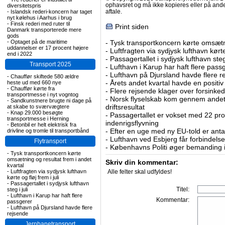
ophavsret og må ikke kopieres eller på an
diversitetspris
aftale.
-
Islandsk rederi-koncern har taget
nyt kølehus i Aarhus i brug
-
Finsk rederi med ruter til
Print siden
Danmark transporterede mere
gods
-
Optaget på de maritime
-
Tysk transportkoncern kørte omsætni
uddannelser er 17 procent højere
-
Luftfragten via sydjysk lufthavn kørte 
end i 2022
-
Passagertallet i sydjysk lufthavn steg 
Transport 2025
-
Lufthavn i Karup har haft flere pass
-
Lufthavn på Djursland havde flere r
-
Chauffør skiftede 580 ældre
-
Årets andet kvartal havde en positiv
heste ud med 660 nye
-
Chauffør kørte fra
-
Flere rejsende klager over forsinked
transportmesse i nyt vogntog
-
Norsk flyselskab kom gennem andet 
-
Sandkunstnere brugte ni dage på
driftsresultat
at skabe to sværvægtere
-
Knap 29.000 besøgte
-
Passagertallet er vokset med 22 pro
transportmesse i Herning
indenrigsflyvning
-
Betonbil er helt elektrisk fra
-
Efter en uge med ny EU-told er antal
drivline og tromle til transportbånd
-
Lufthavn ved Esbjerg får forbindelse
Flytransport
-
Københavns Politi øger bemanding i
-
Tysk transportkoncern kørte
omsætning og resultat frem i andet
Skriv din kommentar:
kvartal
-
Luftfragten via sydjysk lufthavn
Alle felter skal udfyldes!
kørte og fløj frem i juli
-
Passagertallet i sydjysk lufthavn
Titel:
steg i juli
-
Lufthavn i Karup har haft flere
Kommentar:
passgerer
-
Lufthavn på Djursland havde flere
rejsende
Jernbanetransport