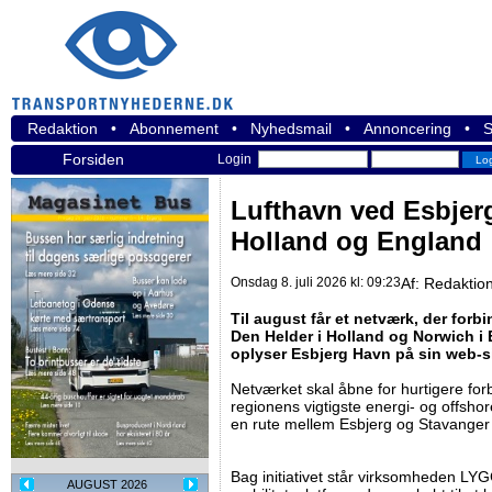
Redaktion
•
Abonnement
•
Nyhedsmail
•
Annoncering
•
S
Forsiden
Login
Lufthavn ved Esbjerg 
Holland og England
Onsdag 8. juli 2026 kl: 09:23
Af:
Redaktio
Til august får et netværk, der for
Den Helder i Holland og Norwich i 
oplyser Esbjerg Havn på sin web-s
Netværket skal åbne for hurtigere fo
regionens vigtigste energi- og offshore
en rute mellem Esbjerg og Stavanger 
Bag initiativet står virksomheden LY
AUGUST 2026