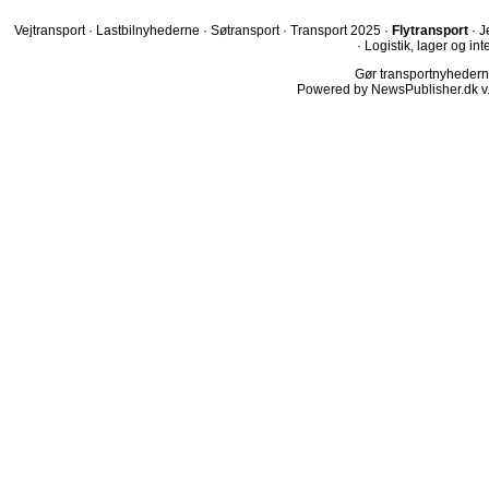
Vejtransport
·
Lastbilnyhederne
·
Søtransport
·
Transport 2025
·
Flytransport
·
J
·
Logistik, lager og int
Gør transportnyhederne.
Powered by NewsPublisher.dk v