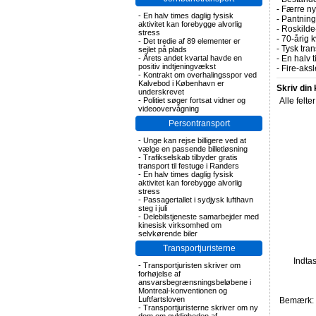
-
Færre nye
-
En halv times daglig fysisk
-
Pantning 
aktivitet kan forebygge alvorlig
-
Roskilde-
stress
-
70-årig k
-
Det tredie af 89 elementer er
-
Tysk tran
sejlet på plads
-
Årets andet kvartal havde en
-
En halv t
positiv indtjeningvækst
-
Fire-aks
-
Kontrakt om overhalingsspor ved
Kalvebod i København er
Skriv din
underskrevet
-
Politiet søger fortsat vidner og
Alle felte
videoovervågning
Persontransport
-
Unge kan rejse billigere ved at
vælge en passende billetløsning
-
Trafikselskab tilbyder gratis
transport til festuge i Randers
-
En halv times daglig fysisk
aktivitet kan forebygge alvorlig
stress
-
Passagertallet i sydjysk lufthavn
steg i juli
-
Delebilstjeneste samarbejder med
kinesisk virksomhed om
selvkørende biler
Transportjuristerne
Indta
-
Transportjuristen skriver om
forhøjelse af
ansvarsbegrænsningsbeløbene i
Montreal-konventionen og
Luftfartsloven
Bemærk: F
-
Transportjuristerne skriver om ny