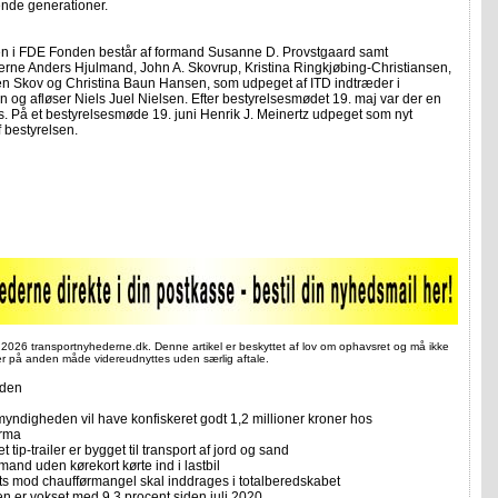
nde generationer.
en i FDE Fonden består af formand Susanne D. Provstgaard samt
ne Anders Hjulmand, John A. Skovrup, Kristina Ringkjøbing-Christiansen,
en Skov og Christina Baun Hansen, som udpeget af ITD indtræder i
n og afløser Niels Juel Nielsen. Efter bestyrelsesmødet 19. maj var der en
s. På et bestyrelsesmøde 19. juni Henrik J. Meinertz udpeget som nyt
 bestyrelsen.
 2026 transportnyhederne.dk. Denne artikel er beskyttet af lov om ophavsret og må ikke
ler på anden måde videreudnyttes uden særlig aftale.
iden
yndigheden vil have konfiskeret godt 1,2 millioner kroner hos
irma
et tip-trailer er bygget til transport af jord og sand
mand uden kørekort kørte ind i lastbil
ts mod chaufførmangel skal inddrages i totalberedskabet
n er vokset med 9,3 procent siden juli 2020