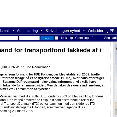
smail
•
Annoncering
•
Skriv din egen nyhed
•
Websider og PR
Husk mig
Glemt login?
Søg i art
and for transportfond takkede af i
 juni 2026 kl: 09:10
Af:
Redaktionen
ge år som formand for FDE Fonden, der blev etableret i 2009, trådte
 Petersen tilbage på et bestyrelsesmøde 19. maj, hvor hans efterfølger
 - Susanne D. Provstgaard - blev valgt. Indrømmet - vi skulle have
m følgende for en måned siden. Men det sker desværre ind i mellem, at
bliver væk i strømmen af nyheder
Petersen var med til at stifte FDE Fonden i 2009 og blev samtidig fondens
mand. Han var på daværende tidspunkt administrerende direktør for
onal Transport Danmark (ITD) og var sammen med den siddende ITD-
 blandt initiativtagerne til fonden, som blev vedtaget på ITD's
rsamling 28. marts 2009.