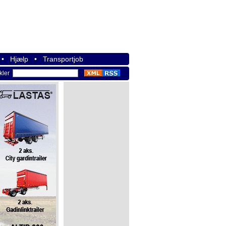
•
Hjælp
•
Transportjob
ikler