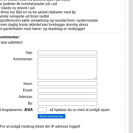
 lastbiler fik nummerplader på i juli
nåede ny rekord i juli
firma har fået en ny tre-akslet citytrailer med tip
vinde svingede ud foran lastbil
sportkoncern kørte omsætning og resultat frem i andet kvartal
imes daglig fysisk aktivitet kan forebygge alvorlig stress
let gardintrailer med hæve- og skydetag er nedbygget
 kommentar:
r skal udfyldes!
Titel:
Kommentar:
Navn:
Email:
Adresse:
By:
st bogstaverne:
ÆØÅ
- så hjælper du os med at undgå spam.
or at undgå misbrug bliver din IP adresse logget!