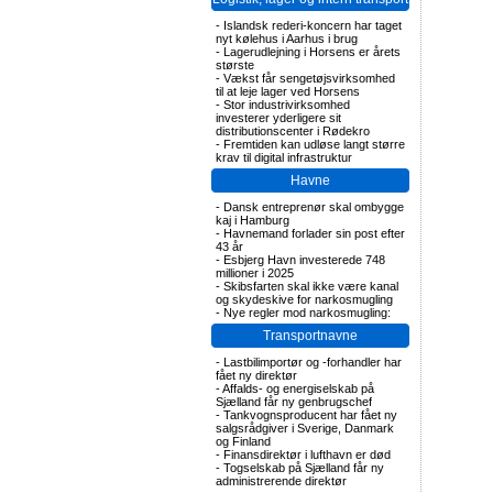
-
Islandsk rederi-koncern har taget
nyt kølehus i Aarhus i brug
-
Lagerudlejning i Horsens er årets
største
-
Vækst får sengetøjsvirksomhed
til at leje lager ved Horsens
-
Stor industrivirksomhed
investerer yderligere sit
distributionscenter i Rødekro
-
Fremtiden kan udløse langt større
krav til digital infrastruktur
Havne
-
Dansk entreprenør skal ombygge
kaj i Hamburg
-
Havnemand forlader sin post efter
43 år
-
Esbjerg Havn investerede 748
millioner i 2025
-
Skibsfarten skal ikke være kanal
og skydeskive for narkosmugling
-
Nye regler mod narkosmugling:
Transportnavne
-
Lastbilimportør og -forhandler har
fået ny direktør
-
Affalds- og energiselskab på
Sjælland får ny genbrugschef
-
Tankvognsproducent har fået ny
salgsrådgiver i Sverige, Danmark
og Finland
-
Finansdirektør i lufthavn er død
-
Togselskab på Sjælland får ny
administrerende direktør