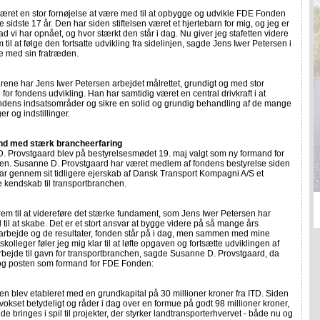
været en stor fornøjelse at være med til at opbygge og udvikle FDE Fonden
sidste 17 år. Den har siden stiftelsen været et hjertebarn for mig, og jeg er
hvad vi har opnået, og hvor stærkt den står i dag. Nu giver jeg stafetten videre
m til at følge den fortsatte udvikling fra sidelinjen, sagde Jens Iwer Petersen i
e med sin fratræden.
ene har Jens Iwer Petersen arbejdet målrettet, grundigt og med stor
 for fondens udvikling. Han har samtidig været en central drivkraft i at
ondens indsatsområder og sikre en solid og grundig behandling af de mange
r og indstillinger.
nd med stærk brancheerfaring
. Provstgaard blev på bestyrelsesmødet 19. maj valgt som ny formand for
n. Susanne D. Provstgaard har været medlem af fondens bestyrelse siden
r gennem sit tidligere ejerskab af Dansk Transport Kompagni A/S et
 kendskab til transportbranchen.
frem til at videreføre det stærke fundament, som Jens Iwer Petersen har
til at skabe. Det er et stort ansvar at bygge videre på så mange års
 arbejde og de resultater, fonden står på i dag, men sammen med mine
skolleger føler jeg mig klar til at løfte opgaven og fortsætte udviklingen af
bejde til gavn for transportbranchen, sagde Susanne D. Provstgaard, da
og posten som formand for FDE Fonden:
 blev etableret med en grundkapital på 30 millioner kroner fra ITD. Siden
vokset betydeligt og råder i dag over en formue på godt 98 millioner kroner,
e bringes i spil til projekter, der styrker landtransporterhvervet - både nu og