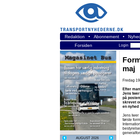
Redaktion
•
Abonnement
•
Nyhed
Forsiden
Login
Form
maj
Fredag 19.
Efter man
Jens Iwer
på posten
skrevet o
en nyhed 
Jens Iwer 
første for
Internati
bestyrelse
generalfo
AUGUST 2026