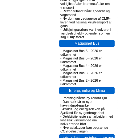
dom om gyldigheden af
voldgiftsaftaler i rammeaftaler om
transport
-
Retten frifandt både speditør og
vognmand
-
Ny dom om vedtagelse af CMR-
loven ved national vejstransport af
gods
-
Udlejningstrailere var involveret i
færdselsuheld - og ender som en
sag i Højesteret
Magasinet Bus
-
Magasinet Bus 6 - 2026 er
udkommet
-
Magasinet Bus 5 - 2026 er
udkommet
-
Magasinet Bus 4 - 2026 er
udkommet
-
Magasinet Bus 3 - 2026 er
udkommet
-
Magasinet Bus 2 - 2026 er
udkommet
Energi, miljø og klima
-
Pantning nåede ny rekord i juli
-
Danmark får to nye
havvindmølleparker
-
Affalds- og energiselskab på
Sjælland får ny genbrugschef
-
Delebilstjeneste samarbejder med
kinesisk virksomhed om
selvkørende biler
-
Nye asfalttyper kan begrænse
CO2-belastningen
Logistik, lager og intern transport