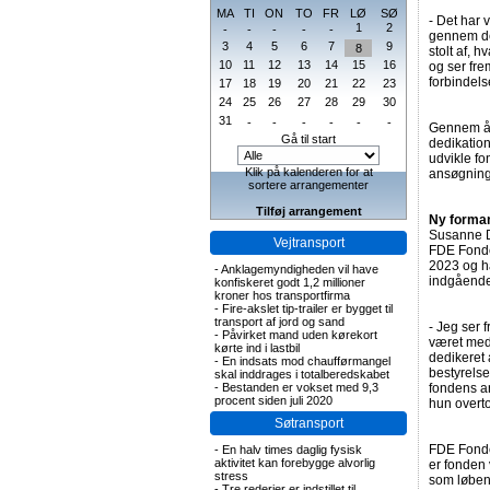
MA
TI
ON
TO
FR
LØ
SØ
- Det har 
1
2
-
-
-
-
-
gennem de 
3
4
5
6
7
9
8
stolt af, 
10
11
12
13
14
15
16
og ser fre
forbindels
17
18
19
20
21
22
23
24
25
26
27
28
29
30
31
-
-
-
-
-
-
Gennem år
Gå til start
dedikation
udvikle f
Klik på kalenderen for at
ansøgninge
sortere arrangementer
Tilføj arrangement
Ny forma
Susanne D
Vejtransport
FDE Fonde
2023 og ha
-
Anklagemyndigheden vil have
indgående
konfiskeret godt 1,2 millioner
kroner hos transportfirma
-
Fire-akslet tip-trailer er bygget til
transport af jord og sand
- Jeg ser 
-
Påvirket mand uden kørekort
været med 
kørte ind i lastbil
dedikeret
-
En indsats mod chaufførmangel
bestyrelse
skal inddrages i totalberedskabet
-
Bestanden er vokset med 9,3
fondens ar
procent siden juli 2020
hun overt
Søtransport
FDE Fonden
-
En halv times daglig fysisk
aktivitet kan forebygge alvorlig
er fonden 
stress
som løbend
-
Tre rederier er indstillet til