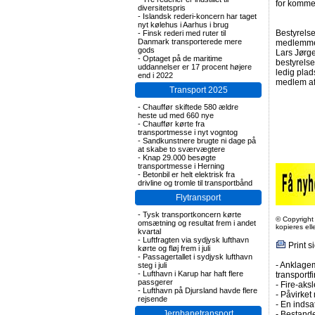
for komme
diversitetspris
-
Islandsk rederi-koncern har taget
nyt kølehus i Aarhus i brug
Bestyrels
-
Finsk rederi med ruter til
Danmark transporterede mere
medlemmer
gods
Lars Jørg
-
Optaget på de maritime
bestyrelse
uddannelser er 17 procent højere
ledig plad
end i 2022
medlem af
Transport 2025
-
Chauffør skiftede 580 ældre
heste ud med 660 nye
-
Chauffør kørte fra
transportmesse i nyt vogntog
-
Sandkunstnere brugte ni dage på
at skabe to sværvægtere
-
Knap 29.000 besøgte
transportmesse i Herning
-
Betonbil er helt elektrisk fra
drivline og tromle til transportbånd
Flytransport
-
Tysk transportkoncern kørte
© Copyright
omsætning og resultat frem i andet
kopieres el
kvartal
-
Luftfragten via sydjysk lufthavn
Print s
kørte og fløj frem i juli
-
Passagertallet i sydjysk lufthavn
-
Anklagem
steg i juli
-
Lufthavn i Karup har haft flere
transportf
passgerer
-
Fire-aksl
-
Lufthavn på Djursland havde flere
-
Påvirket 
rejsende
-
En indsa
Jernbanetransport
-
Bestande