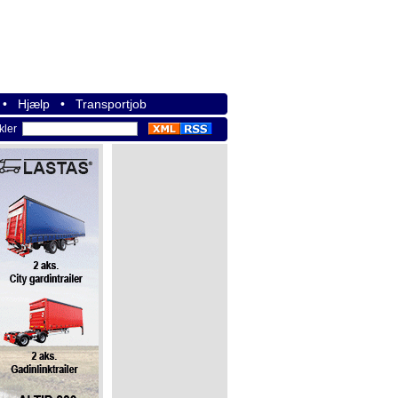
•
Hjælp
•
Transportjob
ikler