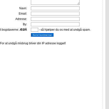
Navn:
Email:
Adresse:
By:
st bogstaverne:
ÆØÅ
- så hjælper du os med at undgå spam.
or at undgå misbrug bliver din IP adresse logget!