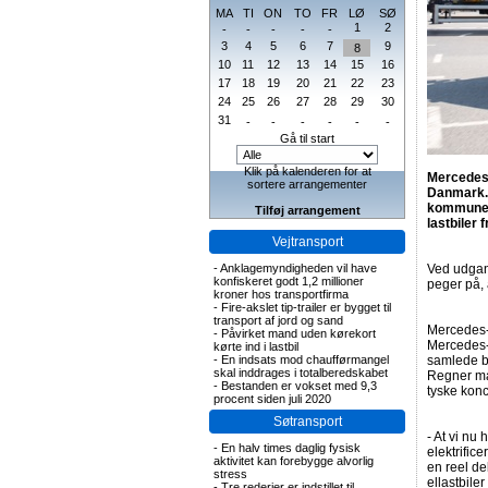
MA
TI
ON
TO
FR
LØ
SØ
1
2
-
-
-
-
-
3
4
5
6
7
9
8
10
11
12
13
14
15
16
17
18
19
20
21
22
23
24
25
26
27
28
29
30
31
-
-
-
-
-
-
Gå til start
Klik på kalenderen for at
Mercedes-
sortere arrangementer
Danmark. 
kommuner.
Tilføj arrangement
lastbiler
Vejtransport
-
Anklagemyndigheden vil have
Ved udgang
konfiskeret godt 1,2 millioner
peger på, 
kroner hos transportfirma
-
Fire-akslet tip-trailer er bygget til
transport af jord og sand
Mercedes-B
-
Påvirket mand uden kørekort
Mercedes-
kørte ind i lastbil
-
En indsats mod chaufførmangel
samlede b
skal inddrages i totalberedskabet
Regner ma
-
Bestanden er vokset med 9,3
tyske konc
procent siden juli 2020
Søtransport
- At vi nu 
-
En halv times daglig fysisk
elektrific
aktivitet kan forebygge alvorlig
en reel de
stress
ellastbiler
-
Tre rederier er indstillet til