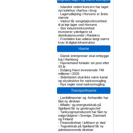
-
Islandsk rederi-koncern har taget
nyt kølehus i Aarhus i brug
-
Lagerudlejning i Horsens er årets
største
-
Vækst får sengetøjsvirksomhed
til at leje lager ved Horsens
-
Stor industrivirksomhed
investerer yderligere sit
distributionscenter i Rødekro
-
Fremtiden kan udløse langt større
krav til digital infrastruktur
Havne
-
Dansk entreprenør skal ombygge
kaj i Hamburg
-
Havnemand forlader sin post efter
43 år
-
Esbjerg Havn investerede 748
millioner i 2025
-
Skibsfarten skal ikke være kanal
og skydeskive for narkosmugling
-
Nye regler mod narkosmugling:
Transportnavne
-
Lastbilimportør og -forhandler har
fået ny direktør
-
Affalds- og energiselskab på
Sjælland får ny genbrugschef
-
Tankvognsproducent har fået ny
salgsrådgiver i Sverige, Danmark
og Finland
-
Finansdirektør i lufthavn er død
-
Togselskab på Sjælland får ny
administrerende direktør