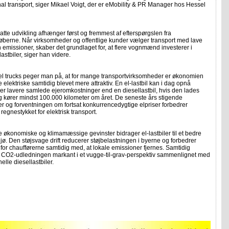
nal transport, siger Mikael Voigt, der er eMobility & PR Manager hos Hessel
satte udvikling afhænger først og fremmest af efterspørgslen fra
øberne. Når virksomheder og offentlige kunder vælger transport med lave
n emissioner, skaber det grundlaget for, at flere vognmænd investerer i
lastbiler, siger han videre.
l trucks peger man på, at for mange transportvirksomheder er økonomien
e elektriske samtidig blevet mere attraktiv. En el-lastbil kan i dag opnå
r lavere samlede ejeromkostninger end en diesellastbil, hvis den lades
g kører mindst 100.000 kilometer om året. De seneste års stigende
er og forventningen om fortsat konkurrencedygtige elpriser forbedrer
 regnestykket for elektrisk transport.
 økonomiske og klimamæssige gevinster bidrager el-lastbiler til et bedre
jø. Den støjsvage drift reducerer støjbelastningen i byerne og forbedrer
for chaufførerne samtidig med, at lokale emissioner fjernes. Samtidig
 CO2-udledningen markant i et vugge-til-grav-perspektiv sammenlignet med
elle diesellastbiler.