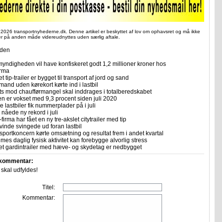
 2026 transportnyhederne.dk. Denne artikel er beskyttet af lov om ophavsret og må ikke
ler på anden måde videreudnyttes uden særlig aftale.
iden
yndigheden vil have konfiskeret godt 1,2 millioner kroner hos
irma
et tip-trailer er bygget til transport af jord og sand
mand uden kørekort kørte ind i lastbil
ts mod chaufførmangel skal inddrages i totalberedskabet
n er vokset med 9,3 procent siden juli 2020
 lastbiler fik nummerplader på i juli
nåede ny rekord i juli
firma har fået en ny tre-akslet citytrailer med tip
vinde svingede ud foran lastbil
sportkoncern kørte omsætning og resultat frem i andet kvartal
imes daglig fysisk aktivitet kan forebygge alvorlig stress
let gardintrailer med hæve- og skydetag er nedbygget
 kommentar:
r skal udfyldes!
Titel:
Kommentar: