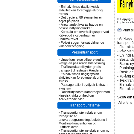
-
En halv times daglig fysisk
aktivitet kan forebygge alvorlig
stress
-
Det tredie af 89 elementer er
© Copyright
sejlet på plads
kopieres el
-
Årets andet kvartal havde en
positiv indtjeningvækst
Print s
-
Kontrakt om overhalingsspor ved
Kalvebod i København er
-
Anklagem
underskrevet
-
Politiet søger fortsat vidner og
transportf
videoovervågning
-
Fire-aksl
-
Påvirket 
Persontransport
-
En indsa
-
Bestande
-
Unge kan rejse billigere ved at
vælge en passende billetløsning
-
Færre nye
-
Trafikselskab tilbyder gratis
-
Pantning 
transport til festuge i Randers
-
Roskilde-
-
En halv times daglig fysisk
-
70-årig k
aktivitet kan forebygge alvorlig
-
Tysk tran
stress
-
En halv t
-
Passagertallet i sydjysk lufthavn
steg i juli
-
Fire-aks
-
Delebilstjeneste samarbejder med
kinesisk virksomhed om
Skriv din
selvkørende biler
Alle felte
Transportjuristerne
-
Transportjuristen skriver om
forhøjelse af
ansvarsbegrænsningsbeløbene i
Montreal-konventionen og
Luftfartsloven
-
Transportjuristerne skriver om ny