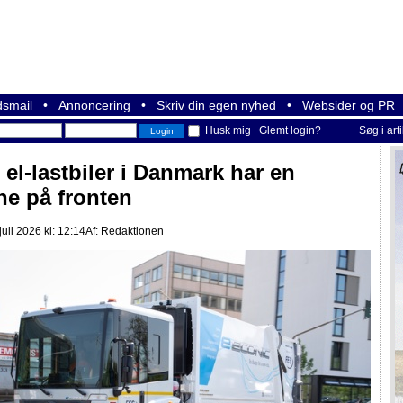
smail
•
Annoncering
•
Skriv din egen nyhed
•
Websider og PR
Husk mig
Glemt login?
Søg i art
 el-lastbiler i Danmark har en
rne på fronten
juli 2026 kl: 12:14
Af:
Redaktionen