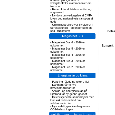
dom om gyldigheden af
voldgiftsaftaler i rammeaftaler om
transport
-
Retten frifandt både speditør og
vognmand
-
Ny dom om vedtagelse af CMR-
loven ved national vejstransport af
gods
-
Udlejningstrailere var involveret i
færdselsuheld - og ender som en
sag i Højesteret
Indta
Magasinet Bus
-
Magasinet Bus 6 - 2026 er
udkommet
Bemærk: F
-
Magasinet Bus 5 - 2026 er
udkommet
-
Magasinet Bus 4 - 2026 er
udkommet
-
Magasinet Bus 3 - 2026 er
udkommet
-
Magasinet Bus 2 - 2026 er
udkommet
Energi, miljø og klima
-
Pantning nåede ny rekord i juli
-
Danmark får to nye
havvindmølleparker
-
Affalds- og energiselskab på
Sjælland får ny genbrugschef
-
Delebilstjeneste samarbejder med
kinesisk virksomhed om
selvkørende biler
-
Nye asfalttyper kan begrænse
CO2-belastningen
Logistik, lager og intern transport