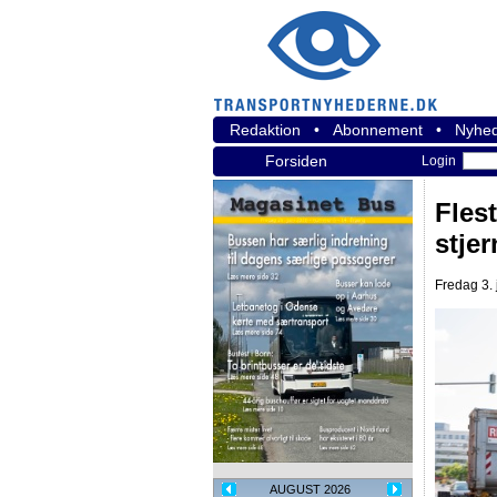
Redaktion
•
Abonnement
•
Nyhed
Forsiden
Login
Flest
stje
Fredag 3. 
AUGUST 2026