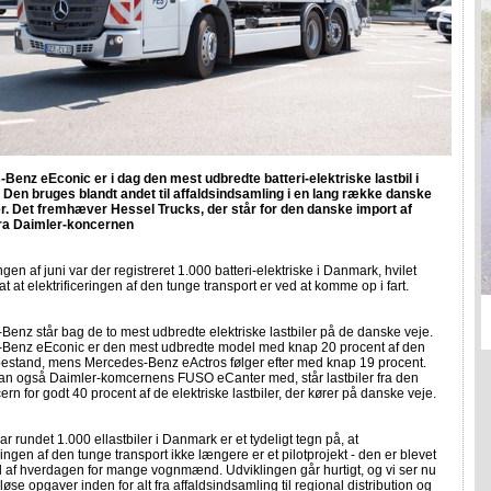
Benz eEconic er i dag den mest udbredte batteri-elektriske lastbil i
Den bruges blandt andet til affaldsindsamling i en lang række danske
 Det fremhæver Hessel Trucks, der står for den danske import af
 fra Daimler-koncernen
en af juni var der registreret 1.000 batteri-elektriske i Danmark, hvilet
at at elektrificeringen af den tunge transport er ved at komme op i fart.
enz står bag de to mest udbredte elektriske lastbiler på de danske veje.
Benz eEconic er den mest udbredte model med knap 20 procent af den
estand, mens Mercedes-Benz eActros følger efter med knap 19 procent.
n også Daimler-komcernens FUSO eCanter med, står lastbiler fra den
ern for godt 40 procent af de elektriske lastbiler, der kører på danske veje.
har rundet 1.000 ellastbiler i Danmark er et tydeligt tegn på, at
eringen af den tunge transport ikke længere er et pilotprojekt - den er blevet
l af hverdagen for mange vognmænd. Udviklingen går hurtigt, og vi ser nu
 løse opgaver inden for alt fra affaldsindsamling til regional distribution og