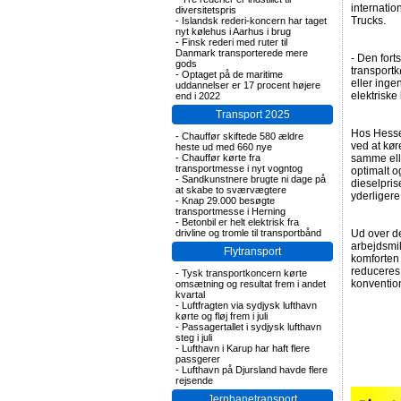
internatio
diversitetspris
Trucks.
-
Islandsk rederi-koncern har taget
nyt kølehus i Aarhus i brug
-
Finsk rederi med ruter til
Danmark transporterede mere
- Den fort
gods
transportk
-
Optaget på de maritime
eller inge
uddannelser er 17 procent højere
elektriske 
end i 2022
Transport 2025
Hos Hesse
-
Chauffør skiftede 580 ældre
ved at kør
heste ud med 660 nye
-
Chauffør kørte fra
samme elle
transportmesse i nyt vogntog
optimalt o
-
Sandkunstnere brugte ni dage på
dieselpris
at skabe to sværvægtere
yderligere
-
Knap 29.000 besøgte
transportmesse i Herning
-
Betonbil er helt elektrisk fra
drivline og tromle til transportbånd
Ud over de
arbejdsmil
Flytransport
komforten 
reduceres
-
Tysk transportkoncern kørte
konvention
omsætning og resultat frem i andet
kvartal
-
Luftfragten via sydjysk lufthavn
kørte og fløj frem i juli
-
Passagertallet i sydjysk lufthavn
steg i juli
-
Lufthavn i Karup har haft flere
passgerer
-
Lufthavn på Djursland havde flere
rejsende
Jernbanetransport