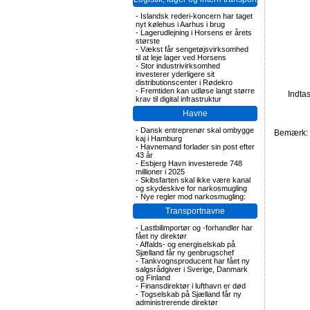
-
Islandsk rederi-koncern har taget
nyt kølehus i Aarhus i brug
-
Lagerudlejning i Horsens er årets
største
-
Vækst får sengetøjsvirksomhed
til at leje lager ved Horsens
-
Stor industrivirksomhed
investerer yderligere sit
distributionscenter i Rødekro
-
Fremtiden kan udløse langt større
Indta
krav til digital infrastruktur
Havne
-
Dansk entreprenør skal ombygge
Bemærk: F
kaj i Hamburg
-
Havnemand forlader sin post efter
43 år
-
Esbjerg Havn investerede 748
millioner i 2025
-
Skibsfarten skal ikke være kanal
og skydeskive for narkosmugling
-
Nye regler mod narkosmugling:
Transportnavne
-
Lastbilimportør og -forhandler har
fået ny direktør
-
Affalds- og energiselskab på
Sjælland får ny genbrugschef
-
Tankvognsproducent har fået ny
salgsrådgiver i Sverige, Danmark
og Finland
-
Finansdirektør i lufthavn er død
-
Togselskab på Sjælland får ny
administrerende direktør