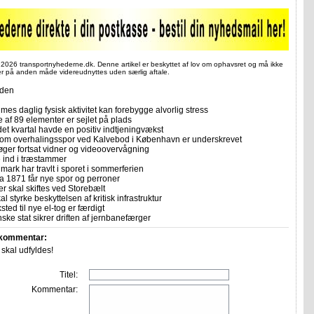
 2026 transportnyhederne.dk. Denne artikel er beskyttet af lov om ophavsret og må ikke
ler på anden måde videreudnyttes uden særlig aftale.
iden
imes daglig fysisk aktivitet kan forebygge alvorlig stress
e af 89 elementer er sejlet på plads
et kvartal havde en positiv indtjeningvækst
 om overhalingsspor ved Kalvebod i København er underskrevet
søger fortsat vidner og videoovervågning
e ind i træstammer
ark har travlt i sporet i sommerferien
ra 1871 får nye spor og perroner
er skal skiftes ved Storebælt
al styrke beskyttelsen af kritisk infrastruktur
ted til nye el-tog er færdigt
ke stat sikrer driften af jernbanefærger
 kommentar:
r skal udfyldes!
Titel:
Kommentar: