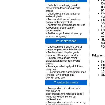
Ba
De
-
En halv times daglig fysisk
niv
aktivitet kan forebygge alvorlig
pe
stress
Om
-
Det tredie af 89 elementer er
sejlet på plads
cen
-
Årets andet kvartal havde en
På
positiv indtjeningvækst
spo
-
Kontrakt om overhalingsspor ved
ko
Kalvebod i København er
I 
underskrevet
og
-
Politiet søger fortsat vidner og
videoovervågning
ek
St
Persontransport
st
lig
-
Unge kan rejse billigere ved at
vælge en passende billetløsning
-
Trafikselskab tilbyder gratis
transport til festuge i Randers
Fakta om 
-
En halv times daglig fysisk
aktivitet kan forebygge alvorlig
Kv
stress
I 1
-
Passagertallet i sydjysk lufthavn
St
steg i juli
10
-
Delebilstjeneste samarbejder med
Si
kinesisk virksomhed om
selvkørende biler
Transportjuristerne
-
Transportjuristen skriver om
forhøjelse af
ansvarsbegrænsningsbeløbene i
Montreal-konventionen og
Luftfartsloven
-
Transportjuristerne skriver om ny