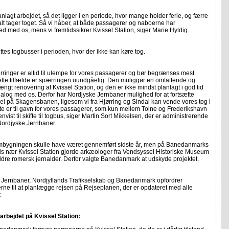
lanlagt arbejdet, så det ligger i en periode, hvor mange holder ferie, og færre
t tager toget. Så vi håber, at både passagerer og naboerne har
d med os, mens vi fremtidssikrer Kvissel Station, siger Marie Hyldig.
tes togbusser i perioden, hvor der ikke kan køre tog.
ringer er altid til ulempe for vores passagerer og bør begrænses mest
dette tilfælde er spærringen uundgåelig. Den muliggør en omfattende og
rængt renovering af Kvissel Station, og den er ikke mindst planlagt i god tid
ialog med os. Derfor har Nordjyske Jernbaner mulighed for at fortsætte
el på Skagensbanen, ligesom vi fra Hjørring og Sindal kan vende vores tog i
te er til gavn for vores passagerer, som kun mellem Tolne og Frederikshavn
nvist til skifte til togbus, siger Martin Sort Mikkelsen, der er administrerende
 Nordjyske Jernbaner.
mbygningen skulle have været gennemført sidste år, men på Banedanmarks
s nær Kvissel Station gjorde arkæologer fra Vendsyssel Historiske Museum
ldre romersk jernalder. Derfor valgte Banedanmark at udskyde projektet.
 Jernbaner, Nordjyllands Trafikselskab og Banedanmark opfordrer
ne til at planlægge rejsen på Rejseplanen, der er opdateret med alle
.
arbejdet på Kvissel Station: