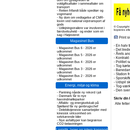
dom om gyldigheden af
voldgiftsaftaler i rammeaftaler om
transport
-
Retten frifandt både speditør og
vognmand
-
Ny dom om vedtagelse af CMR-
loven ved national vejstransport af
gods
© Copyright
-
Udlejningstrailere var involveret i
kopieres el
færdselsuheld - og ender som en
sag i Højesteret
Print s
Magasinet Bus
-
En halv t
-
Magasinet Bus 6 - 2026 er
-
Det tredi
udkommet
-
Årets and
-
Magasinet Bus 5 - 2026 er
-
Kontrakt
udkommet
-
Politiet 
-
Magasinet Bus 4 - 2026 er
udkommet
-
Tog kørt
-
Magasinet Bus 3 - 2026 er
-
Banedanm
udkommet
-
Station f
-
Magasinet Bus 2 - 2026 er
-
Sporskift
udkommet
-
Udspil sk
Energi, miljø og klima
-
Tog-værks
-
Den svens
-
Pantning nåede ny rekord i juli
-
Danmark får to nye
Skriv din
havvindmølleparker
-
Affalds- og energiselskab på
Alle felte
Sjælland får ny genbrugschef
-
Delebilstjeneste samarbejder med
kinesisk virksomhed om
selvkørende biler
-
Nye asfalttyper kan begrænse
CO2-belastningen
Logistik, lager og intern transport