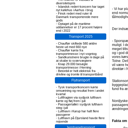
diversitetspris
-
Islandsk rederi-koncern har taget
- Vi har p
nyt kølehus i Aarhus i brug
end normal
-
Finsk rederi med ruter til
tålmodighe
Danmark transporterede mere
gods
-
Optaget på de maritime
uddannelser er 17 procent højere
Der indsæt
end i 2022
Transport 2025
- Sporspær
-
Chauffør skiftede 580 ældre
muligt. I 
heste ud med 660 nye
meget tilt
-
Chauffør kørte fra
og i god d
transportmesse i nyt vogntog
vores kørs
-
Sandkunstnere brugte ni dage på
at skabe to sværvægtere
Tolne. Det
-
Knap 29.000 besøgte
vil være he
transportmesse i Herning
direktør i
-
Betonbil er helt elektrisk fra
drivline og tromle til transportbånd
Flytransport
Stationso
byggeplad
-
Tysk transportkoncern kørte
fund fra æ
omsætning og resultat frem i andet
kvartal
-
Luftfragten via sydjysk lufthavn
Nordjyske
kørte og fløj frem i juli
-
Passagertallet i sydjysk lufthavn
passagerer
steg i juli
ændringer
-
Lufthavn i Karup har haft flere
passgerer
-
Lufthavn på Djursland havde flere
Fakta om 
rejsende
Jernbanetransport