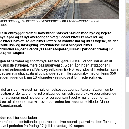
ation omkring 10 kilometer vestnordvest for Frederikshavn. (Foto:
ark)
rk ombygger frem til november Kvissel Station med nye og højere
 nye spor og et nyt overgangsanlæg. Sporet bliver renoveret, og
e bliver hævet, så det bliver lettere at komme ind og ud af togene, da der
eaufri ind- og udstigning. I forbindelse med arbejdet bliver
rbindelsen, der i Vendsyssel er et-sporet, lukket i perioden fredag 17.
andag 10. august
n af perroner og sporfornyelsen skal gøre Kvissel Station, der er en af
0 ældste stationer, mere passagervenlig. Siden åbningen af stationen i
se med anlæggelsen af Vendsysselbanen fra Nørresundby til Frederikshavn i
det været muligt at stå af og på toget i den lille stationsby med omkring 350
, der ligger omkring 10 kilometer vestnordvest for Frederikshavn.
n del år siden, vi sidst har haft fornyelsesopgaver på Kvissel Station, og for
station er der tale om et ret omfattende fornyelsesprojekt. Vi opgraderer og
rer stationen med nye perroner og spor samt bedre muligheder for at
og ud af togene, når vi hæver perronhøjden, siger projektleder Marie
a Banedanmark.
den tog i ferieperioden
nnemføre det omfattende sporarbejde bliver sporet spærret mellem Tolne og
avn i perioden fra fredag 17. juli til mandag 10. august.