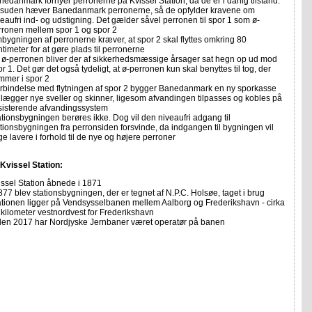
nedanmark fornyer perronerne på Kvissel Station, da de er i dårlig tilstand.
suden hæver Banedanmark perronerne, så de opfylder kravene om
eaufri ind- og udstigning. Det gælder såvel perronen til spor 1 som ø-
rronen mellem spor 1 og spor 2
bygningen af perronerne kræver, at spor 2 skal flyttes omkring 80
timeter for at gøre plads til perronerne
 ø-perronen bliver der af sikkerhedsmæssige årsager sat hegn op ud mod
r 1. Det gør det også tydeligt, at ø-perronen kun skal benyttes til tog, der
mmer i spor 2
forbindelse med flytningen af spor 2 bygger Banedanmark en ny sporkasse
 lægger nye sveller og skinner, ligesom afvandingen tilpasses og kobles på
sisterende afvandingssystem
ationsbygningen berøres ikke. Dog vil den niveaufri adgang til
ationsbygningen fra perronsiden forsvinde, da indgangen til bygningen vil
ge lavere i forhold til de nye og højere perroner
Kvissel Station:
issel Station åbnede i 1871
877 blev stationsbygningen, der er tegnet af N.P.C. Holsøe, taget i brug
ationen ligger på Vendsysselbanen mellem Aalborg og Frederikshavn - cirka
 kilometer vestnordvest for Frederikshavn
den 2017 har Nordjyske Jernbaner været operatør på banen