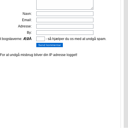
Navn:
Email:
Adresse:
By:
st bogstaverne:
ÆØÅ
- så hjælper du os med at undgå spam.
or at undgå misbrug bliver din IP adresse logget!