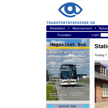
Redaktion
•
Abonnement
•
Nyhed
Forsiden
Login
Stat
Tirsdag 7.
AUGUST 2026