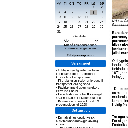
MA
TI
ON
TO
FR
LØ
SØ
1
2
-
-
-
-
-
3
4
5
6
7
9
8
10
11
12
13
14
15
16
Kvissel St
17
18
19
20
21
22
23
Banedanm
24
25
26
27
28
29
30
31
-
-
-
-
-
-
Banedanma
Gå til start
perroner,
perronern
bliver niv
Klik på kalenderen for at
sortere arrangementer
jernbanefo
juli til m
Tilføj arrangement
Ombygninge
Vejtransport
landets 10
forbindel
-
Anklagemyndigheden vil have
1871, har 
konfiskeret godt 1,2 millioner
indbyggere
kroner hos transportfirma
-
Fire-akslet tip-trailer er bygget til
transport af jord og sand
-
Påvirket mand uden kørekort
- Det er e
kørte ind i lastbil
en mindre 
-
En indsats mod chaufførmangel
modernise
skal inddrages i totalberedskabet
komme ind 
-
Bestanden er vokset med 9,3
procent siden juli 2020
Hyldig fr
Søtransport
Tre uger u
-
En halv times daglig fysisk
For at ge
aktivitet kan forebygge alvorlig
stress
Frederiksh
-
Tre rederier er indstillet til