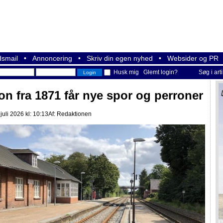
smail
•
Annoncering
•
Skriv din egen nyhed
•
Websider og PR
Husk mig
Glemt login?
Søg i art
ion fra 1871 får nye spor og perroner
 juli 2026 kl: 10:13
Af:
Redaktionen