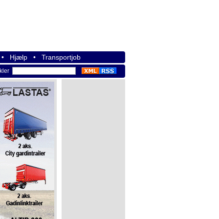
•
Hjælp
•
Transportjob
ikler