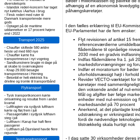
bøder i millionklassen og påvirke de 
diversitetspris
afhængig af en økonomisk levedygtig
-
Islandsk rederi-koncern har taget
påhængskøretøjer.
nyt kølehus i Aarhus i brug
-
Finsk rederi med ruter til
Danmark transporterede mere
gods
I den fælles erklærring til EU-Kommiss
-
Optaget på de maritime
uddannelser er 17 procent højere
EU-Parlamentet har de fem ønsker:
end i 2022
Flyt revisionen af artikel 15 fre
Transport 2025
referenceværdierne umiddelbar
-
Chauffør skiftede 580 ældre
flådemålene til opnåelige nive
heste ud med 660 nye
2030 med en gradvis indfasnin
-
Chauffør kørte fra
transportmesse i nyt vogntog
Indfas flådemålene fra 1. juli 2
-
Sandkunstnere brugte ni dage på
markedsforvrængninger og foru
at skabe to sværvægtere
Indfør et moratorium for bøder
-
Knap 29.000 besøgte
transportmesse i Herning
uforholdsmæssigt højt i forhold
-
Betonbil er helt elektrisk fra
Revider VECTO-værktøjet for t
drivline og tromle til transportbånd
køretøjer med sammenligneligt
Flytransport
den voksende andel af nul-emiss
Mål og afgifter bør følge mar
-
Tysk transportkoncern kørte
enheder med nul-emission og fo
omsætning og resultat frem i andet
kvartal
markedsandel på 70 procent
-
Luftfragten via sydjysk lufthavn
Anerkend, at det planlagte kredi
kørte og fløj frem i juli
udstrækning er virkningsløst 
-
Passagertallet i sydjysk lufthavn
steg i juli
fordi de nødvendige teknologie
-
Lufthavn i Karup har haft flere
tilstrækkelig skala hurtigt nok
passgerer
-
Lufthavn på Djursland havde flere
rejsende
- I dag satte 30 virksomheder deres in
Jernbanetransport