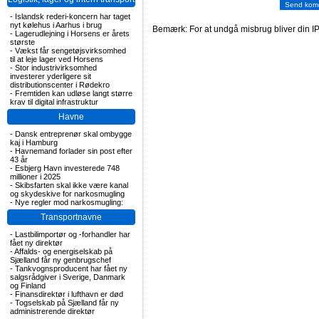
-
Islandsk rederi-koncern har taget
nyt kølehus i Aarhus i brug
Bemærk: For at undgå misbrug bliver din IP
-
Lagerudlejning i Horsens er årets
største
-
Vækst får sengetøjsvirksomhed
til at leje lager ved Horsens
-
Stor industrivirksomhed
investerer yderligere sit
distributionscenter i Rødekro
-
Fremtiden kan udløse langt større
krav til digital infrastruktur
Havne
-
Dansk entreprenør skal ombygge
kaj i Hamburg
-
Havnemand forlader sin post efter
43 år
-
Esbjerg Havn investerede 748
millioner i 2025
-
Skibsfarten skal ikke være kanal
og skydeskive for narkosmugling
-
Nye regler mod narkosmugling:
Transportnavne
-
Lastbilimportør og -forhandler har
fået ny direktør
-
Affalds- og energiselskab på
Sjælland får ny genbrugschef
-
Tankvognsproducent har fået ny
salgsrådgiver i Sverige, Danmark
og Finland
-
Finansdirektør i lufthavn er død
-
Togselskab på Sjælland får ny
administrerende direktør