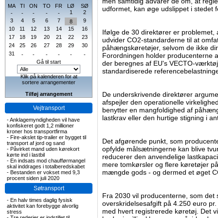
men samtidig advarer de om, at regl
MA
TI
ON
TO
FR
LØ
SØ
udformet, kan øge udslippet i stedet f
1
2
-
-
-
-
-
3
4
5
6
7
9
8
10
11
12
13
14
15
16
Ifølge de 30 direktører er problemet,
17
18
19
20
21
22
23
udvider CO2-standarderne til at omfa
24
25
26
27
28
29
30
påhængskøretøjer, selvom de ikke di
31
-
-
-
-
-
-
Forordningen holder producenterne an
Gå til start
der beregnes af EU's VECTO-værktøj
standardiserede referencebelastninge
Klik på kalenderen for at
sortere arrangementer
De underskrivende direktører argumen
Tilføj arrangement
afspejler den operationelle virkelighe
Vejtransport
benytter en mangfoldighed af påhængs
lastkrav eller den hurtige stigning i a
-
Anklagemyndigheden vil have
konfiskeret godt 1,2 millioner
kroner hos transportfirma
-
Fire-akslet tip-trailer er bygget til
Det afgørende punkt, som producenter
transport af jord og sand
opfylde målsætningerne kan blive tvun
-
Påvirket mand uden kørekort
kørte ind i lastbil
reducerer den anvendelige lastkapacite
-
En indsats mod chaufførmangel
mere tomkørsler og flere køretøjer på
skal inddrages i totalberedskabet
mængde gods - og dermed et øget CO2-
-
Bestanden er vokset med 9,3
procent siden juli 2020
Søtransport
Fra 2030 vil producenterne, som det s
-
En halv times daglig fysisk
overskridelsesafgift på 4.250 euro pr
aktivitet kan forebygge alvorlig
med hvert registrerede køretøj. Det v
stress
-
Tre rederier er indstillet til