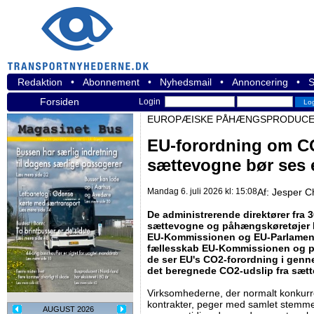
Redaktion
•
Abonnement
•
Nyhedsmail
•
Annoncering
•
S
Forsiden
Login
EUROPÆISKE PÅHÆNGSPRODUCENT
EU-forordning om C
sættevogne bør ses e
Mandag 6. juli 2026 kl: 15:08
Af:
Jesper C
De administrerende direktører fra 
sættevogne og påhængskøretøjer ha
EU-Kommissionen og EU-Parlamentet
fællesskab EU-Kommissionen og poli
de ser EU's CO2-forordning i genn
det beregnede CO2-udslip fra sæt
Virksomhederne, der normalt konkur
kontrakter, peger med samlet stemme 
AUGUST 2026