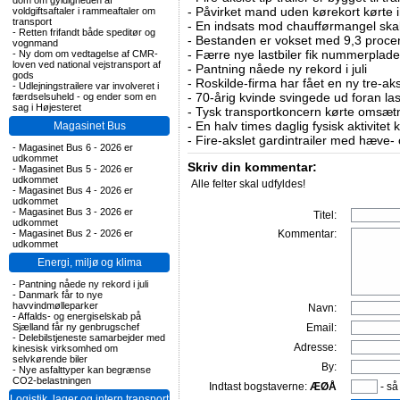
dom om gyldigheden af
-
Påvirket mand uden kørekort kørte in
voldgiftsaftaler i rammeaftaler om
transport
-
En indsats mod chaufførmangel skal
-
Retten frifandt både speditør og
-
Bestanden er vokset med 9,3 procent
vognmand
-
Færre nye lastbiler fik nummerplader 
-
Ny dom om vedtagelse af CMR-
loven ved national vejstransport af
-
Pantning nåede ny rekord i juli
gods
-
Roskilde-firma har fået en ny tre-aksl
-
Udlejningstrailere var involveret i
-
70-årig kvinde svingede ud foran las
færdselsuheld - og ender som en
sag i Højesteret
-
Tysk transportkoncern kørte omsætni
-
En halv times daglig fysisk aktivitet
Magasinet Bus
-
Fire-akslet gardintrailer med hæve-
-
Magasinet Bus 6 - 2026 er
udkommet
Skriv din kommentar:
-
Magasinet Bus 5 - 2026 er
udkommet
Alle felter skal udfyldes!
-
Magasinet Bus 4 - 2026 er
udkommet
-
Magasinet Bus 3 - 2026 er
Titel:
udkommet
-
Magasinet Bus 2 - 2026 er
Kommentar:
udkommet
Energi, miljø og klima
-
Pantning nåede ny rekord i juli
-
Danmark får to nye
havvindmølleparker
Navn:
-
Affalds- og energiselskab på
Sjælland får ny genbrugschef
Email:
-
Delebilstjeneste samarbejder med
Adresse:
kinesisk virksomhed om
selvkørende biler
By:
-
Nye asfalttyper kan begrænse
CO2-belastningen
Indtast bogstaverne:
ÆØÅ
- så
Logistik, lager og intern transport