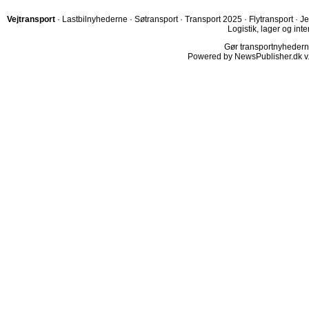
Vejtransport
·
Lastbilnyhederne
·
Søtransport
·
Transport 2025
·
Flytransport
·
Je
Logistik, lager og inte
Gør transportnyhederne.
Powered by NewsPublisher.dk v