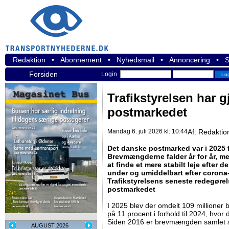
Redaktion
•
Abonnement
•
Nyhedsmail
•
Annoncering
•
S
Forsiden
Login
Trafikstyrelsen har g
postmarkedet
Mandag 6. juli 2026 kl: 10:44
Af:
Redaktio
Det danske postmarked var i 2025 f
Brevmængderne falder år for år, m
at finde et mere stabilt leje efter
under og umiddelbart efter corona-
Trafikstyrelsens seneste redegøre
postmarkedet
I 2025 blev der omdelt 109 millioner b
på 11 procent i forhold til 2024, hvor
Siden 2016 er brevmængden samlet s
AUGUST 2026