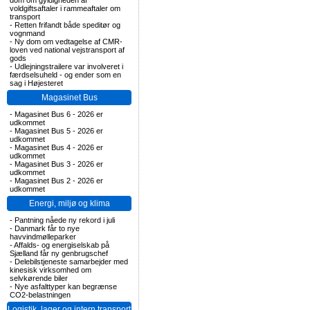
dom om gyldigheden af
voldgiftsaftaler i rammeaftaler om
transport
-
Retten frifandt både speditør og
vognmand
-
Ny dom om vedtagelse af CMR-
loven ved national vejstransport af
gods
-
Udlejningstrailere var involveret i
færdselsuheld - og ender som en
sag i Højesteret
Magasinet Bus
-
Magasinet Bus 6 - 2026 er
udkommet
-
Magasinet Bus 5 - 2026 er
udkommet
-
Magasinet Bus 4 - 2026 er
udkommet
-
Magasinet Bus 3 - 2026 er
udkommet
-
Magasinet Bus 2 - 2026 er
udkommet
Energi, miljø og klima
-
Pantning nåede ny rekord i juli
-
Danmark får to nye
havvindmølleparker
-
Affalds- og energiselskab på
Sjælland får ny genbrugschef
-
Delebilstjeneste samarbejder med
kinesisk virksomhed om
selvkørende biler
-
Nye asfalttyper kan begrænse
CO2-belastningen
Logistik, lager og intern transport