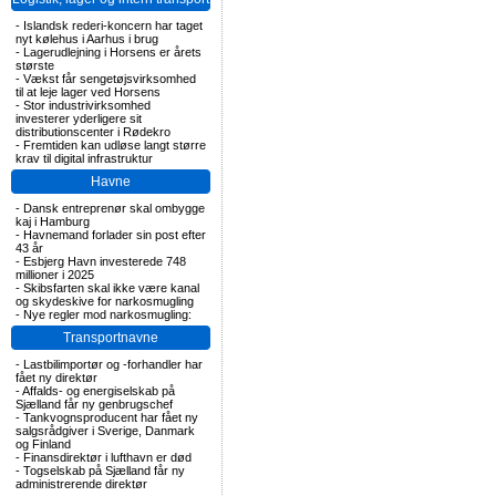
-
Islandsk rederi-koncern har taget
nyt kølehus i Aarhus i brug
-
Lagerudlejning i Horsens er årets
største
-
Vækst får sengetøjsvirksomhed
til at leje lager ved Horsens
-
Stor industrivirksomhed
investerer yderligere sit
distributionscenter i Rødekro
-
Fremtiden kan udløse langt større
krav til digital infrastruktur
Havne
-
Dansk entreprenør skal ombygge
kaj i Hamburg
-
Havnemand forlader sin post efter
43 år
-
Esbjerg Havn investerede 748
millioner i 2025
-
Skibsfarten skal ikke være kanal
og skydeskive for narkosmugling
-
Nye regler mod narkosmugling:
Transportnavne
-
Lastbilimportør og -forhandler har
fået ny direktør
-
Affalds- og energiselskab på
Sjælland får ny genbrugschef
-
Tankvognsproducent har fået ny
salgsrådgiver i Sverige, Danmark
og Finland
-
Finansdirektør i lufthavn er død
-
Togselskab på Sjælland får ny
administrerende direktør