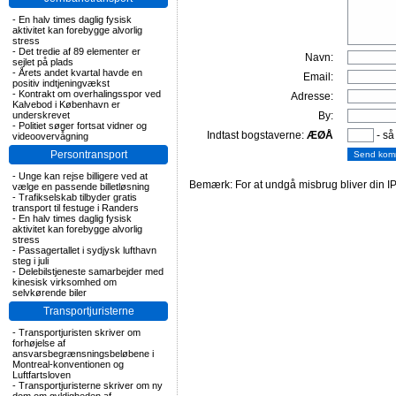
-
En halv times daglig fysisk
aktivitet kan forebygge alvorlig
stress
-
Det tredie af 89 elementer er
Navn:
sejlet på plads
-
Årets andet kvartal havde en
Email:
positiv indtjeningvækst
-
Kontrakt om overhalingsspor ved
Adresse:
Kalvebod i København er
underskrevet
By:
-
Politiet søger fortsat vidner og
Indtast bogstaverne:
ÆØÅ
- så
videoovervågning
Persontransport
-
Unge kan rejse billigere ved at
Bemærk: For at undgå misbrug bliver din IP
vælge en passende billetløsning
-
Trafikselskab tilbyder gratis
transport til festuge i Randers
-
En halv times daglig fysisk
aktivitet kan forebygge alvorlig
stress
-
Passagertallet i sydjysk lufthavn
steg i juli
-
Delebilstjeneste samarbejder med
kinesisk virksomhed om
selvkørende biler
Transportjuristerne
-
Transportjuristen skriver om
forhøjelse af
ansvarsbegrænsningsbeløbene i
Montreal-konventionen og
Luftfartsloven
-
Transportjuristerne skriver om ny