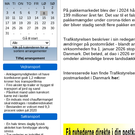
MA
TI
ON
TO
FR
LØ
SØ
1
2
-
-
-
-
-
På pakkemarkedet blev der i 2024 hå
3
4
5
6
7
9
8
199 millioner året før. Det var til et 
10
11
12
13
14
15
16
pakkemængder under corona-tiden er a
17
18
19
20
21
22
23
der bliver stadig sendt flere pakker 
24
25
26
27
28
29
30
31
-
-
-
-
-
-
Gå til start
Trafikstyrelsen beskriver i sin redeg
ændringer på postområdet - blandt a
Klik på kalenderen for at
virksomheden fra 1. januar 2026 sto
sortere arrangementer
Danmark. Det betød, at dao i 2026 e
omdeler almindelige breve landsdæk
Tilføj arrangement
Vejtransport
Interesserede kan finde Trafikstyrel
-
Anklagemyndigheden vil have
postmarkedet i Danmark
her:
konfiskeret godt 1,2 millioner
kroner hos transportfirma
-
Fire-akslet tip-trailer er bygget til
transport af jord og sand
-
Påvirket mand uden kørekort
kørte ind i lastbil
-
En indsats mod chaufførmangel
skal inddrages i totalberedskabet
-
Bestanden er vokset med 9,3
procent siden juli 2020
Søtransport
-
En halv times daglig fysisk
aktivitet kan forebygge alvorlig
stress
-
Tre rederier er indstillet til