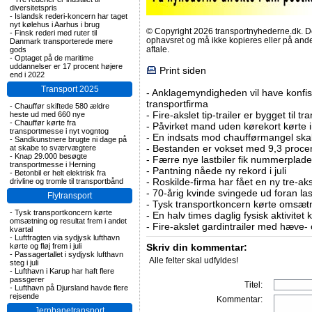
diversitetspris
-
Islandsk rederi-koncern har taget
nyt kølehus i Aarhus i brug
© Copyright 2026 transportnyhederne.dk. Den
-
Finsk rederi med ruter til
ophavsret og må ikke kopieres eller på an
Danmark transporterede mere
aftale.
gods
-
Optaget på de maritime
uddannelser er 17 procent højere
Print siden
end i 2022
Transport 2025
-
Anklagemyndigheden vil have konfisk
transportfirma
-
Chauffør skiftede 580 ældre
-
Fire-akslet tip-trailer er bygget til t
heste ud med 660 nye
-
Chauffør kørte fra
-
Påvirket mand uden kørekort kørte in
transportmesse i nyt vogntog
-
En indsats mod chaufførmangel skal
-
Sandkunstnere brugte ni dage på
-
Bestanden er vokset med 9,3 procent
at skabe to sværvægtere
-
Knap 29.000 besøgte
-
Færre nye lastbiler fik nummerplader 
transportmesse i Herning
-
Pantning nåede ny rekord i juli
-
Betonbil er helt elektrisk fra
-
Roskilde-firma har fået en ny tre-aksl
drivline og tromle til transportbånd
-
70-årig kvinde svingede ud foran las
Flytransport
-
Tysk transportkoncern kørte omsætni
-
Tysk transportkoncern kørte
-
En halv times daglig fysisk aktivitet
omsætning og resultat frem i andet
-
Fire-akslet gardintrailer med hæve-
kvartal
-
Luftfragten via sydjysk lufthavn
kørte og fløj frem i juli
Skriv din kommentar:
-
Passagertallet i sydjysk lufthavn
Alle felter skal udfyldes!
steg i juli
-
Lufthavn i Karup har haft flere
passgerer
Titel:
-
Lufthavn på Djursland havde flere
rejsende
Kommentar:
Jernbanetransport