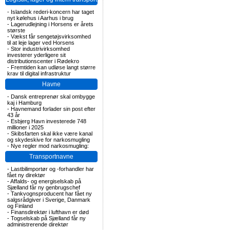
-
Islandsk rederi-koncern har taget
nyt kølehus i Aarhus i brug
-
Lagerudlejning i Horsens er årets
største
-
Vækst får sengetøjsvirksomhed
til at leje lager ved Horsens
-
Stor industrivirksomhed
investerer yderligere sit
distributionscenter i Rødekro
-
Fremtiden kan udløse langt større
krav til digital infrastruktur
Havne
-
Dansk entreprenør skal ombygge
kaj i Hamburg
-
Havnemand forlader sin post efter
43 år
-
Esbjerg Havn investerede 748
millioner i 2025
-
Skibsfarten skal ikke være kanal
og skydeskive for narkosmugling
-
Nye regler mod narkosmugling:
Transportnavne
-
Lastbilimportør og -forhandler har
fået ny direktør
-
Affalds- og energiselskab på
Sjælland får ny genbrugschef
-
Tankvognsproducent har fået ny
salgsrådgiver i Sverige, Danmark
og Finland
-
Finansdirektør i lufthavn er død
-
Togselskab på Sjælland får ny
administrerende direktør