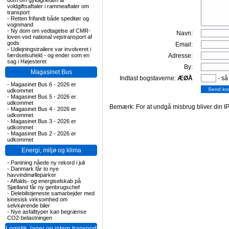
dom om gyldigheden af
voldgiftsaftaler i rammeaftaler om
transport
-
Retten frifandt både speditør og
vognmand
-
Ny dom om vedtagelse af CMR-
Navn:
loven ved national vejstransport af
gods
Email:
-
Udlejningstrailere var involveret i
færdselsuheld - og ender som en
Adresse:
sag i Højesteret
By:
Magasinet Bus
Indtast bogstaverne:
ÆØÅ
- så
-
Magasinet Bus 6 - 2026 er
udkommet
-
Magasinet Bus 5 - 2026 er
udkommet
Bemærk: For at undgå misbrug bliver din IP
-
Magasinet Bus 4 - 2026 er
udkommet
-
Magasinet Bus 3 - 2026 er
udkommet
-
Magasinet Bus 2 - 2026 er
udkommet
Energi, miljø og klima
-
Pantning nåede ny rekord i juli
-
Danmark får to nye
havvindmølleparker
-
Affalds- og energiselskab på
Sjælland får ny genbrugschef
-
Delebilstjeneste samarbejder med
kinesisk virksomhed om
selvkørende biler
-
Nye asfalttyper kan begrænse
CO2-belastningen
Logistik, lager og intern transport