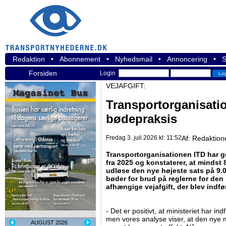
Redaktion
•
Abonnement
•
Nyhedsmail
•
Annoncering
•
S
Forsiden
Login
VEJAFGIFT:
Transportorganisatio
bødepraksis
Fredag 3. juli 2026 kl: 11:52
Af:
Redaktion
Transportorganisationen ITD har g
fra 2025 og konstaterer, at mindst
udløse den nye højeste sats på 9.0
bøder for brud på reglerne for de
afhængige vejafgift, der blev indfø
- Det er positivt, at ministeriet har in
men vores analyse viser, at den nye mo
AUGUST 2026