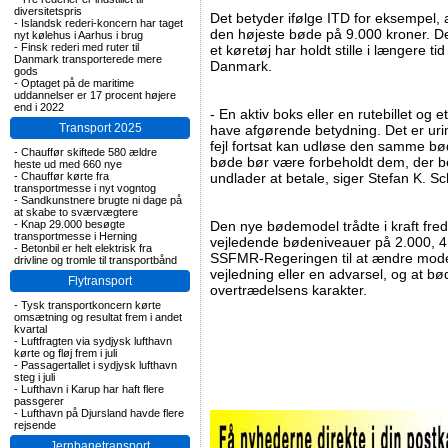
diversitetspris
Det betyder ifølge ITD for eksempel, a
-
Islandsk rederi-koncern har taget
den højeste bøde på 9.000 kroner. Det
nyt kølehus i Aarhus i brug
-
Finsk rederi med ruter til
et køretøj har holdt stille i længere tid
Danmark transporterede mere
Danmark.
gods
-
Optaget på de maritime
uddannelser er 17 procent højere
end i 2022
- En aktiv boks eller en rutebillet og e
Transport 2025
have afgørende betydning. Det er urim
fejl fortsat kan udløse den samme b
-
Chauffør skiftede 580 ældre
bøde bør være forbeholdt dem, der b
heste ud med 660 nye
-
Chauffør kørte fra
undlader at betale, siger Stefan K. S
transportmesse i nyt vogntog
-
Sandkunstnere brugte ni dage på
at skabe to sværvægtere
-
Knap 29.000 besøgte
Den nye bødemodel trådte i kraft fre
transportmesse i Herning
vejledende bødeniveauer på 2.000, 4
-
Betonbil er helt elektrisk fra
SSFMR-Regeringen til at ændre mode
drivline og tromle til transportbånd
vejledning eller en advarsel, og at bø
Flytransport
overtrædelsens karakter.
-
Tysk transportkoncern kørte
omsætning og resultat frem i andet
kvartal
-
Luftfragten via sydjysk lufthavn
kørte og fløj frem i juli
-
Passagertallet i sydjysk lufthavn
steg i juli
-
Lufthavn i Karup har haft flere
passgerer
-
Lufthavn på Djursland havde flere
rejsende
Jernbanetransport