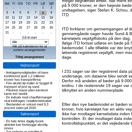
meget begrænset effekt. Når mere end 
MA
TI
ON
TO
FR
LØ
SØ
på 9.000 kroner, er den højeste bøde
1
2
-
-
-
-
-
undtagelsen, siger Stefan K. Schou, d
3
4
5
6
7
9
8
ITD.
10
11
12
13
14
15
16
17
18
19
20
21
22
23
24
25
26
27
28
29
30
ITD forklarer om gennemgangen af de 
31
-
-
-
-
-
-
gennemgåede sager havde Sund & Bælt
Gå til start
køretøjets vejafgiftsboks på den dag,
ifølge iTD fortsat udløse en bøde på 
Klik på kalenderen for at
bødemodel. I alle tilfælde var der knyt
sortere arrangementer
løbende registreret vejafgift, men me
dage.
Tilføj arrangement
Vejtransport
I 231 sager var der registreret data p
-
Anklagemyndigheden vil have
undersøge, om dataene blev sendt seks
konfiskeret godt 1,2 millioner
kroner hos transportfirma
Derfor må andelen af bøder på 9.000 
-
Fire-akslet tip-trailer er bygget til
endnu. I de resterende 19 sager var d
transport af jord og sand
tilknyttet en anden nummerplade.
-
Påvirket mand uden kørekort
kørte ind i lastbil
-
En indsats mod chaufførmangel
skal inddrages i totalberedskabet
Efter den nye bødemodel er bøden s
-
Bestanden er vokset med 9,3
procent siden juli 2020
kroner, hvis køretøjet har en aktiv v
ikke har modtaget kørselsdata inden fo
Søtransport
kontrollen. Er der modtaget data inde
-
En halv times daglig fysisk
kontroltidspunktet, er det vejledende
aktivitet kan forebygge alvorlig
stress
-
Tre rederier er indstillet til