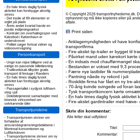
-
En halv times daglig fysisk
aktivitet kan forebygge alvorlig
© Copyright 2026 transportnyhederne.dk. Den
stress
ophavsret og må ikke kopieres eller på an
-
Det tredie af 89 elementer er
sejlet på plads
aftale.
-
Årets andet kvartal havde en
positiv indtjeningvækst
Print siden
-
Kontrakt om overhalingsspor ved
Kalvebod i København er
underskrevet
-
Anklagemyndigheden vil have konfisk
-
Politiet søger fortsat vidner og
transportfirma
videoovervågning
-
Fire-akslet tip-trailer er bygget til t
Persontransport
-
Påvirket mand uden kørekort kørte in
-
En indsats mod chaufførmangel skal
-
Unge kan rejse billigere ved at
vælge en passende billetløsning
-
Bestanden er vokset med 9,3 procent
-
Trafikselskab tilbyder gratis
-
Færre nye lastbiler fik nummerplader 
transport til festuge i Randers
-
Pantning nåede ny rekord i juli
-
En halv times daglig fysisk
aktivitet kan forebygge alvorlig
-
Roskilde-firma har fået en ny tre-aksl
stress
-
70-årig kvinde svingede ud foran las
-
Passagertallet i sydjysk lufthavn
-
Tysk transportkoncern kørte omsætni
steg i juli
-
Delebilstjeneste samarbejder med
-
En halv times daglig fysisk aktivitet
kinesisk virksomhed om
-
Fire-akslet gardintrailer med hæve-
selvkørende biler
Transportjuristerne
Skriv din kommentar:
Alle felter skal udfyldes!
-
Transportjuristen skriver om
forhøjelse af
ansvarsbegrænsningsbeløbene i
Titel:
Montreal-konventionen og
Luftfartsloven
Kommentar:
-
Transportjuristerne skriver om ny