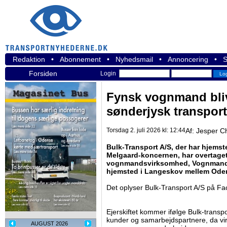
Redaktion
•
Abonnement
•
Nyhedsmail
•
Annoncering
•
S
Forsiden
Login
Fynsk vognmand bliv
sønderjysk transpor
Torsdag 2. juli 2026 kl: 12:44
Af:
Jesper C
Bulk-Transport A/S, der har hjemst
Melgaard-koncernen, har overtage
vognmandsvirksomhed, Vognmand 
hjemsted i Langeskov mellem Ode
Det oplyser Bulk-Transport A/S på F
Ejerskiftet kommer ifølge Bulk-transpo
kunder og samarbejdspartnere, da v
AUGUST 2026