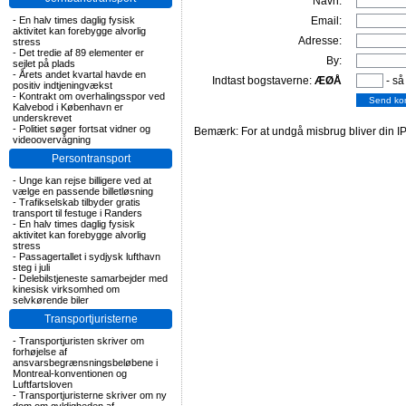
Navn:
-
En halv times daglig fysisk
Email:
aktivitet kan forebygge alvorlig
Adresse:
stress
-
Det tredie af 89 elementer er
By:
sejlet på plads
-
Årets andet kvartal havde en
Indtast bogstaverne:
ÆØÅ
- så
positiv indtjeningvækst
-
Kontrakt om overhalingsspor ved
Kalvebod i København er
underskrevet
-
Politiet søger fortsat vidner og
Bemærk: For at undgå misbrug bliver din IP
videoovervågning
Persontransport
-
Unge kan rejse billigere ved at
vælge en passende billetløsning
-
Trafikselskab tilbyder gratis
transport til festuge i Randers
-
En halv times daglig fysisk
aktivitet kan forebygge alvorlig
stress
-
Passagertallet i sydjysk lufthavn
steg i juli
-
Delebilstjeneste samarbejder med
kinesisk virksomhed om
selvkørende biler
Transportjuristerne
-
Transportjuristen skriver om
forhøjelse af
ansvarsbegrænsningsbeløbene i
Montreal-konventionen og
Luftfartsloven
-
Transportjuristerne skriver om ny