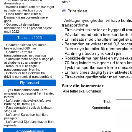
aftale.
diversitetspris
-
Islandsk rederi-koncern har taget
nyt kølehus i Aarhus i brug
Print siden
-
Finsk rederi med ruter til
Danmark transporterede mere
-
Anklagemyndigheden vil have konfisk
gods
-
Optaget på de maritime
transportfirma
uddannelser er 17 procent højere
-
Fire-akslet tip-trailer er bygget til t
end i 2022
-
Påvirket mand uden kørekort kørte in
Transport 2025
-
En indsats mod chaufførmangel skal
-
Bestanden er vokset med 9,3 procent
-
Chauffør skiftede 580 ældre
-
Færre nye lastbiler fik nummerplader 
heste ud med 660 nye
-
Chauffør kørte fra
-
Pantning nåede ny rekord i juli
transportmesse i nyt vogntog
-
Roskilde-firma har fået en ny tre-aksl
-
Sandkunstnere brugte ni dage på
-
70-årig kvinde svingede ud foran las
at skabe to sværvægtere
-
Knap 29.000 besøgte
-
Tysk transportkoncern kørte omsætni
transportmesse i Herning
-
En halv times daglig fysisk aktivitet
-
Betonbil er helt elektrisk fra
-
Fire-akslet gardintrailer med hæve-
drivline og tromle til transportbånd
Flytransport
Skriv din kommentar:
-
Tysk transportkoncern kørte
Alle felter skal udfyldes!
omsætning og resultat frem i andet
kvartal
-
Luftfragten via sydjysk lufthavn
Titel:
kørte og fløj frem i juli
-
Passagertallet i sydjysk lufthavn
Kommentar:
steg i juli
-
Lufthavn i Karup har haft flere
passgerer
-
Lufthavn på Djursland havde flere
rejsende
Jernbanetransport