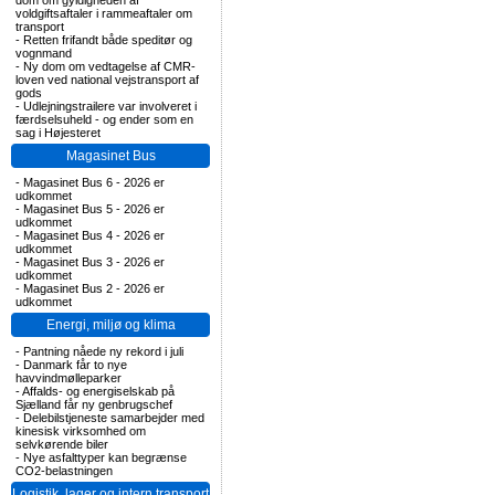
dom om gyldigheden af
voldgiftsaftaler i rammeaftaler om
transport
-
Retten frifandt både speditør og
vognmand
-
Ny dom om vedtagelse af CMR-
loven ved national vejstransport af
gods
-
Udlejningstrailere var involveret i
færdselsuheld - og ender som en
sag i Højesteret
Magasinet Bus
-
Magasinet Bus 6 - 2026 er
udkommet
-
Magasinet Bus 5 - 2026 er
udkommet
-
Magasinet Bus 4 - 2026 er
udkommet
-
Magasinet Bus 3 - 2026 er
udkommet
-
Magasinet Bus 2 - 2026 er
udkommet
Energi, miljø og klima
-
Pantning nåede ny rekord i juli
-
Danmark får to nye
havvindmølleparker
-
Affalds- og energiselskab på
Sjælland får ny genbrugschef
-
Delebilstjeneste samarbejder med
kinesisk virksomhed om
selvkørende biler
-
Nye asfalttyper kan begrænse
CO2-belastningen
Logistik, lager og intern transport