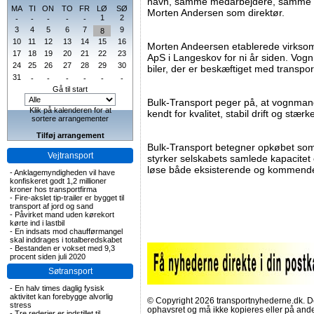
navn, samme medarbejdere, samme 
MA
TI
ON
TO
FR
LØ
SØ
Morten Andersen som direktør.
1
2
-
-
-
-
-
3
4
5
6
7
9
8
10
11
12
13
14
15
16
Morten Andeersen etablerede virks
17
18
19
20
21
22
23
ApS i Langeskov for ni år siden. Vo
24
25
26
27
28
29
30
biler, der er beskæftiget med transpor
31
-
-
-
-
-
-
Gå til start
Bulk-Transport peger på, at vognma
Klik på kalenderen for at
kendt for kvalitet, stabil drift og stærk
sortere arrangementer
Tilføj arrangement
Bulk-Transport betegner opkøbet som et
Vejtransport
styrker selskabets samlede kapacitet 
løse både eksisterende og kommende
-
Anklagemyndigheden vil have
konfiskeret godt 1,2 millioner
kroner hos transportfirma
-
Fire-akslet tip-trailer er bygget til
transport af jord og sand
-
Påvirket mand uden kørekort
kørte ind i lastbil
-
En indsats mod chaufførmangel
skal inddrages i totalberedskabet
-
Bestanden er vokset med 9,3
procent siden juli 2020
Søtransport
-
En halv times daglig fysisk
aktivitet kan forebygge alvorlig
© Copyright 2026 transportnyhederne.dk. Den
stress
ophavsret og må ikke kopieres eller på an
-
Tre rederier er indstillet til