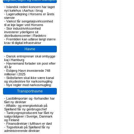
-
Islandsk rederi-koncern har taget
nyt kølehus i Aarhus i brug
-
Lagerudlejning i Horsens er årets
største
-
Vækst får sengetøjsvirksomhed
til at leje lager ved Horsens
-
Stor industrivirksomhed
investerer yderligere sit
distributionscenter i Rødekro
-
Fremtiden kan udløse langt større
krav til digital infrastruktur
Havne
-
Dansk entreprenør skal ombygge
kaj i Hamburg
-
Havnemand forlader sin post efter
43 år
-
Esbjerg Havn investerede 748
millioner i 2025
-
Skibsfarten skal ikke være kanal
og skydeskive for narkosmugling
-
Nye regler mod narkosmugling:
Transportnavne
-
Lastbilimportør og -forhandler har
fået ny direktør
-
Affalds- og energiselskab på
Sjælland får ny genbrugschef
-
Tankvognsproducent har fået ny
salgsrådgiver i Sverige, Danmark
og Finland
-
Finansdirektør i lufthavn er død
-
Togselskab på Sjælland får ny
administrerende direktør