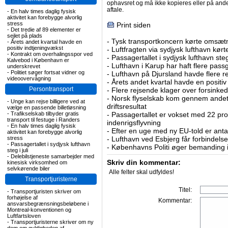
ophavsret og må ikke kopieres eller på an
aftale.
-
En halv times daglig fysisk
aktivitet kan forebygge alvorlig
stress
Print siden
-
Det tredie af 89 elementer er
sejlet på plads
-
Tysk transportkoncern kørte omsætni
-
Årets andet kvartal havde en
positiv indtjeningvækst
-
Luftfragten via sydjysk lufthavn kørte 
-
Kontrakt om overhalingsspor ved
-
Passagertallet i sydjysk lufthavn steg 
Kalvebod i København er
-
Lufthavn i Karup har haft flere pass
underskrevet
-
Politiet søger fortsat vidner og
-
Lufthavn på Djursland havde flere r
videoovervågning
-
Årets andet kvartal havde en positiv
Persontransport
-
Flere rejsende klager over forsinked
-
Norsk flyselskab kom gennem andet 
-
Unge kan rejse billigere ved at
driftsresultat
vælge en passende billetløsning
-
Trafikselskab tilbyder gratis
-
Passagertallet er vokset med 22 pro
transport til festuge i Randers
indenrigsflyvning
-
En halv times daglig fysisk
-
Efter en uge med ny EU-told er antal
aktivitet kan forebygge alvorlig
stress
-
Lufthavn ved Esbjerg får forbindelse
-
Passagertallet i sydjysk lufthavn
-
Københavns Politi øger bemanding i
steg i juli
-
Delebilstjeneste samarbejder med
Skriv din kommentar:
kinesisk virksomhed om
selvkørende biler
Alle felter skal udfyldes!
Transportjuristerne
Titel:
-
Transportjuristen skriver om
forhøjelse af
Kommentar:
ansvarsbegrænsningsbeløbene i
Montreal-konventionen og
Luftfartsloven
-
Transportjuristerne skriver om ny