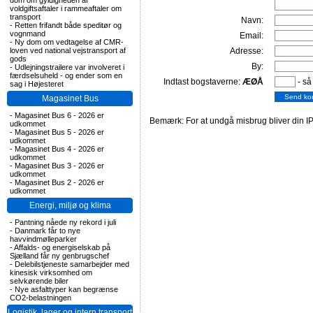
dom om gyldigheden af
voldgiftsaftaler i rammeaftaler om
transport
Navn:
-
Retten frifandt både speditør og
vognmand
Email:
-
Ny dom om vedtagelse af CMR-
loven ved national vejstransport af
Adresse:
gods
By:
-
Udlejningstrailere var involveret i
færdselsuheld - og ender som en
Indtast bogstaverne:
ÆØÅ
- så
sag i Højesteret
Magasinet Bus
-
Magasinet Bus 6 - 2026 er
Bemærk: For at undgå misbrug bliver din IP
udkommet
-
Magasinet Bus 5 - 2026 er
udkommet
-
Magasinet Bus 4 - 2026 er
udkommet
-
Magasinet Bus 3 - 2026 er
udkommet
-
Magasinet Bus 2 - 2026 er
udkommet
Energi, miljø og klima
-
Pantning nåede ny rekord i juli
-
Danmark får to nye
havvindmølleparker
-
Affalds- og energiselskab på
Sjælland får ny genbrugschef
-
Delebilstjeneste samarbejder med
kinesisk virksomhed om
selvkørende biler
-
Nye asfalttyper kan begrænse
CO2-belastningen
Logistik, lager og intern transport