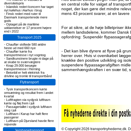
diversitetspris
en central rolle for valget af transpo
-
Islandsk rederi-koncern har taget
noget, der kan gøre det mindre releva
nyt kølehus i Aarhus i brug
mens 43 procent svarer, at en lavere 
-
Finsk rederi med ruter til
Danmark transporterede mere
gods
-
Optaget på de maritime
For at sikre, at de høje billetpriser i
uddannelser er 17 procent højere
end i 2022
mellem landsdelene, kommer Dansk Luf
opfordring: Suspendér flypassagerafgi
Transport 2025
-
Chauffør skiftede 580 ældre
heste ud med 660 nye
- Det kan blive dyrere at flyve på grund
-
Chauffør kørte fra
transportmesse i nyt vogntog
herrer over. Hvis vi ovenikøbet lægger a
-
Sandkunstnere brugte ni dage på
knække den positive udvikling og iso
at skabe to sværvægtere
suspendere flypassagerafgiften midle
-
Knap 29.000 besøgte
transportmesse i Herning
sammenhængskraften i en svær tid, si
-
Betonbil er helt elektrisk fra
drivline og tromle til transportbånd
Flytransport
-
Tysk transportkoncern kørte
omsætning og resultat frem i andet
kvartal
-
Luftfragten via sydjysk lufthavn
kørte og fløj frem i juli
-
Passagertallet i sydjysk lufthavn
steg i juli
-
Lufthavn i Karup har haft flere
passgerer
-
Lufthavn på Djursland havde flere
rejsende
© Copyright 2026 transportnyhederne.dk. Den
Jernbanetransport