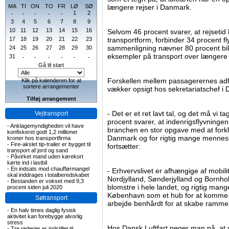
MA
TI
ON
TO
FR
LØ
SØ
længere rejser i Danmark.
1
2
-
-
-
-
-
3
4
5
6
7
8
9
10
11
12
13
14
15
16
Selvom 46 procent svarer, at rejsetid 
17
18
19
20
21
22
23
transportform, forbinder 34 procent f
sammenligning nævner 80 procent bil
24
25
26
27
28
29
30
eksempler på transport over længere 
31
-
-
-
-
-
-
Gå til start
Forskellen mellem passagerernes adf
Klik på kalenderen for at
sortere arrangementer
vækker opsigt hos sekretariatschef i D
Tilføj arrangement
- Det er et ret lavt tal, og det må vi 
Vejtransport
procent svarer, at indenrigsflyvningen s
-
Anklagemyndigheden vil have
branchen en stor opgave med at forkl
konfiskeret godt 1,2 millioner
Danmark og for rigtig mange menneske
kroner hos transportfirma
-
Fire-akslet tip-trailer er bygget til
fortsætter:
transport af jord og sand
-
Påvirket mand uden kørekort
kørte ind i lastbil
-
En indsats mod chaufførmangel
- Erhvervslivet er afhængige af mobil
skal inddrages i totalberedskabet
Nordjylland, Sønderjylland og Bornh
-
Bestanden er vokset med 9,3
blomstre i hele landet, og rigtig man
procent siden juli 2020
København som et hub for at komme vi
Søtransport
arbejde benhårdt for at skabe rammern
-
En halv times daglig fysisk
aktivitet kan forebygge alvorlig
stress
Hos Dansk Luftfart peger man på, at u
-
Tre rederier er indstillet til