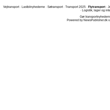
Vejtransport
·
Lastbilnyhederne
·
Søtransport
·
Transport 2025
·
Flytransport
·
J
·
Logistik, lager og int
Gør transportnyhederne.
Powered by NewsPublisher.dk v