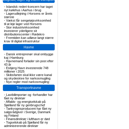
-
Islandsk rederi-koncern har taget
nyt kølehus i Aarhus i brug
-
Lagerudlejning i Horsens er årets
største
-
Vækst får sengetøjsvirksomhed
til at leje lager ved Horsens
-
Stor industrivirksomhed
investerer yderligere sit
distributionscenter i Rødekro
-
Fremtiden kan udløse langt større
krav til digital infrastruktur
Havne
-
Dansk entreprenør skal ombygge
kaj i Hamburg
-
Havnemand forlader sin post efter
43 år
-
Esbjerg Havn investerede 748
millioner i 2025
-
Skibsfarten skal ikke være kanal
og skydeskive for narkosmugling
-
Nye regler mod narkosmugling:
Transportnavne
-
Lastbilimportør og -forhandler har
fået ny direktør
-
Affalds- og energiselskab på
Sjælland får ny genbrugschef
-
Tankvognsproducent har fået ny
salgsrådgiver i Sverige, Danmark
og Finland
-
Finansdirektør i lufthavn er død
-
Togselskab på Sjælland får ny
administrerende direktør