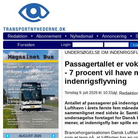
Redaktion
•
Abonnement
•
Nyhedsmail
•
Annoncering
•
S
Forsiden
Login
UNDERSØGELSE OM INDENRIGSFL
Passagertallet er vo
- 7 procent vil have 
indenrigsflyvning
Torsdag 9. juli 2026 kl: 10:33
Af:
Redaktio
Antallet af passagerer på indenrig
Lufthavn i årets første fem månede
sammenlignet med sidste år. Samti
undersøgelse foretaget for Dansk L
mener, at indenrigsfly bør spille en
Brancehorganisationen Dansk Luftfart
AUGUST 2026
som et tegn på, at luftfarten har en op