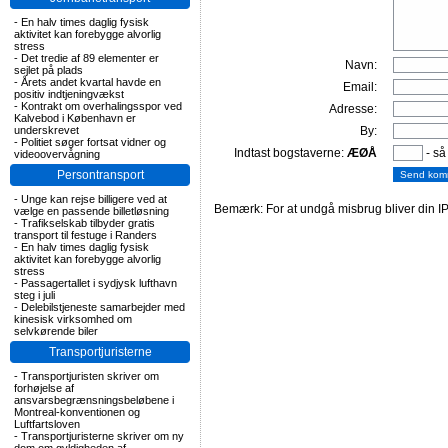
-
En halv times daglig fysisk
aktivitet kan forebygge alvorlig
stress
-
Det tredie af 89 elementer er
Navn:
sejlet på plads
-
Årets andet kvartal havde en
Email:
positiv indtjeningvækst
-
Kontrakt om overhalingsspor ved
Adresse:
Kalvebod i København er
underskrevet
By:
-
Politiet søger fortsat vidner og
Indtast bogstaverne:
ÆØÅ
- så
videoovervågning
Persontransport
-
Unge kan rejse billigere ved at
Bemærk: For at undgå misbrug bliver din IP
vælge en passende billetløsning
-
Trafikselskab tilbyder gratis
transport til festuge i Randers
-
En halv times daglig fysisk
aktivitet kan forebygge alvorlig
stress
-
Passagertallet i sydjysk lufthavn
steg i juli
-
Delebilstjeneste samarbejder med
kinesisk virksomhed om
selvkørende biler
Transportjuristerne
-
Transportjuristen skriver om
forhøjelse af
ansvarsbegrænsningsbeløbene i
Montreal-konventionen og
Luftfartsloven
-
Transportjuristerne skriver om ny