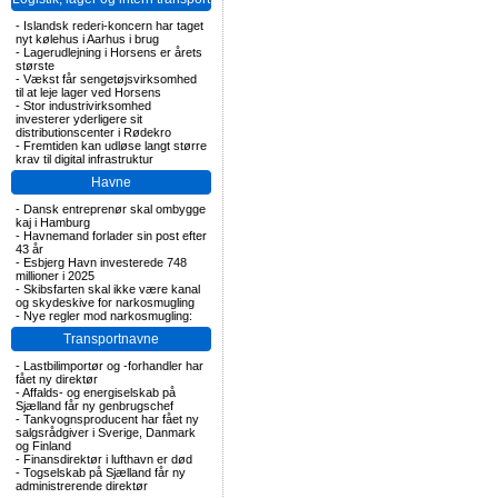
-
Islandsk rederi-koncern har taget
nyt kølehus i Aarhus i brug
-
Lagerudlejning i Horsens er årets
største
-
Vækst får sengetøjsvirksomhed
til at leje lager ved Horsens
-
Stor industrivirksomhed
investerer yderligere sit
distributionscenter i Rødekro
-
Fremtiden kan udløse langt større
krav til digital infrastruktur
Havne
-
Dansk entreprenør skal ombygge
kaj i Hamburg
-
Havnemand forlader sin post efter
43 år
-
Esbjerg Havn investerede 748
millioner i 2025
-
Skibsfarten skal ikke være kanal
og skydeskive for narkosmugling
-
Nye regler mod narkosmugling:
Transportnavne
-
Lastbilimportør og -forhandler har
fået ny direktør
-
Affalds- og energiselskab på
Sjælland får ny genbrugschef
-
Tankvognsproducent har fået ny
salgsrådgiver i Sverige, Danmark
og Finland
-
Finansdirektør i lufthavn er død
-
Togselskab på Sjælland får ny
administrerende direktør