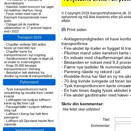
diversitetspris
-
Islandsk rederi-koncern har taget
nyt kølehus i Aarhus i brug
© Copyright 2026 transportnyhederne.dk. Den
-
Finsk rederi med ruter til
ophavsret og må ikke kopieres eller på an
Danmark transporterede mere
aftale.
gods
-
Optaget på de maritime
uddannelser er 17 procent højere
Print siden
end i 2022
Transport 2025
-
Anklagemyndigheden vil have konfisk
transportfirma
-
Chauffør skiftede 580 ældre
-
Fire-akslet tip-trailer er bygget til t
heste ud med 660 nye
-
Chauffør kørte fra
-
Påvirket mand uden kørekort kørte in
transportmesse i nyt vogntog
-
En indsats mod chaufførmangel skal
-
Sandkunstnere brugte ni dage på
-
Bestanden er vokset med 9,3 procent
at skabe to sværvægtere
-
Knap 29.000 besøgte
-
Færre nye lastbiler fik nummerplader 
transportmesse i Herning
-
Pantning nåede ny rekord i juli
-
Betonbil er helt elektrisk fra
-
Roskilde-firma har fået en ny tre-aksl
drivline og tromle til transportbånd
-
70-årig kvinde svingede ud foran las
Flytransport
-
Tysk transportkoncern kørte omsætni
-
Tysk transportkoncern kørte
-
En halv times daglig fysisk aktivitet
omsætning og resultat frem i andet
-
Fire-akslet gardintrailer med hæve-
kvartal
-
Luftfragten via sydjysk lufthavn
kørte og fløj frem i juli
Skriv din kommentar:
-
Passagertallet i sydjysk lufthavn
Alle felter skal udfyldes!
steg i juli
-
Lufthavn i Karup har haft flere
passgerer
Titel:
-
Lufthavn på Djursland havde flere
rejsende
Kommentar:
Jernbanetransport