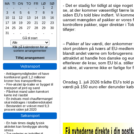
MA
TI
ON
TO
FR
LØ
SØ
- Det er stadig for tidligt at sige nog
1
2
-
-
-
-
-
se, at der kommer væsentligt færre l
3
4
5
6
7
8
9
siden EU's told blev indført. Vi komme
10
11
12
13
14
15
16
uanset mængden af pakker er vores f
17
18
19
20
21
22
23
kontrollere pakker, siger direktør i To
24
25
26
27
28
29
30
tilføjer:
31
-
-
-
-
-
-
Gå til start
– Pakker af lav værdi, der ankommer 
Klik på kalenderen for at
stort problem på tværs af EU-medlem
sortere arrangementer
blandt andet værne om forbrugerens 
attraktivt at handle hos danske og e
Tilføj arrangement
efterlever de krav, som EU bl.a. stiller
Vejtransport
at sikre, at varerne ikke er farlige for
-
Anklagemyndigheden vil have
konfiskeret godt 1,2 millioner
kroner hos transportfirma
Onsdag 1. juli 2026 trådte EU's told på
-
Fire-akslet tip-trailer er bygget til
værdi på 150 euro eller derunder køb
transport af jord og sand
-
Påvirket mand uden kørekort
kørte ind i lastbil
-
En indsats mod chaufførmangel
skal inddrages i totalberedskabet
-
Bestanden er vokset med 9,3
procent siden juli 2020
Søtransport
-
En halv times daglig fysisk
aktivitet kan forebygge alvorlig
stress
-
Tre rederier er indstillet til