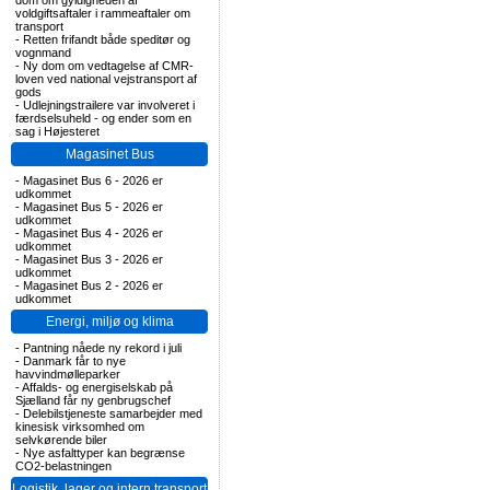
dom om gyldigheden af
voldgiftsaftaler i rammeaftaler om
transport
-
Retten frifandt både speditør og
vognmand
-
Ny dom om vedtagelse af CMR-
loven ved national vejstransport af
gods
-
Udlejningstrailere var involveret i
færdselsuheld - og ender som en
sag i Højesteret
Magasinet Bus
-
Magasinet Bus 6 - 2026 er
udkommet
-
Magasinet Bus 5 - 2026 er
udkommet
-
Magasinet Bus 4 - 2026 er
udkommet
-
Magasinet Bus 3 - 2026 er
udkommet
-
Magasinet Bus 2 - 2026 er
udkommet
Energi, miljø og klima
-
Pantning nåede ny rekord i juli
-
Danmark får to nye
havvindmølleparker
-
Affalds- og energiselskab på
Sjælland får ny genbrugschef
-
Delebilstjeneste samarbejder med
kinesisk virksomhed om
selvkørende biler
-
Nye asfalttyper kan begrænse
CO2-belastningen
Logistik, lager og intern transport