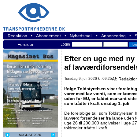
Redaktion
•
Abonnement
•
Nyhedsmail
•
Annoncering
•
S
Forsiden
Login
Efter en uge med ny 
af lavværdiforsendel
Torsdag 9. juli 2026 kl: 09:25
Af:
Redaktio
Ifølge Toldstyrelsen viser foreløbig
varer med lav værdi, som er kommet
uden for EU, er faldet markant side
som trådte i kraft onsdag 1. juli
De foreløbige tal, som Toldstyrelsen ha
lavværdiforsendelser fra lande uden f
uge 26 til 200.000 angivelser i uge 2
toldregler trådte i kraft.
AUGUST 2026