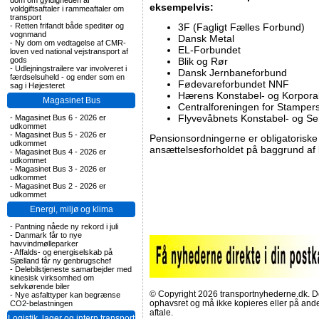
dom om gyldigheden af
eksempelvis:
voldgiftsaftaler i rammeaftaler om
transport
-
Retten frifandt både speditør og
3F (Fagligt Fælles Forbund)
vognmand
Dansk Metal
-
Ny dom om vedtagelse af CMR-
EL-Forbundet
loven ved national vejstransport af
gods
Blik og Rør
-
Udlejningstrailere var involveret i
Dansk Jernbaneforbund
færdselsuheld - og ender som en
Fødevareforbundet NNF
sag i Højesteret
Hærens Konstabel- og Korpora
Magasinet Bus
Centralforeningen for Stamper
Flyvevåbnets Konstabel- og Se
-
Magasinet Bus 6 - 2026 er
udkommet
-
Magasinet Bus 5 - 2026 er
Pensionsordningerne er obligatoriske 
udkommet
ansættelsesforholdet på baggrund af 
-
Magasinet Bus 4 - 2026 er
udkommet
-
Magasinet Bus 3 - 2026 er
udkommet
-
Magasinet Bus 2 - 2026 er
udkommet
Energi, miljø og klima
-
Pantning nåede ny rekord i juli
-
Danmark får to nye
havvindmølleparker
-
Affalds- og energiselskab på
Sjælland får ny genbrugschef
-
Delebilstjeneste samarbejder med
kinesisk virksomhed om
selvkørende biler
© Copyright 2026 transportnyhederne.dk. Den
-
Nye asfalttyper kan begrænse
ophavsret og må ikke kopieres eller på an
CO2-belastningen
aftale.
Logistik, lager og intern transport