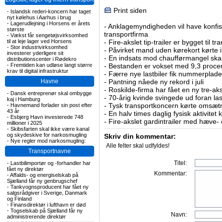
Print siden
-
Islandsk rederi-koncern har taget
nyt kølehus i Aarhus i brug
-
Lagerudlejning i Horsens er årets
-
Anklagemyndigheden vil have konfisk
største
transportfirma
-
Vækst får sengetøjsvirksomhed
til at leje lager ved Horsens
-
Fire-akslet tip-trailer er bygget til t
-
Stor industrivirksomhed
-
Påvirket mand uden kørekort kørte in
investerer yderligere sit
-
En indsats mod chaufførmangel skal
distributionscenter i Rødekro
-
Fremtiden kan udløse langt større
-
Bestanden er vokset med 9,3 procent
krav til digital infrastruktur
-
Færre nye lastbiler fik nummerplader 
Havne
-
Pantning nåede ny rekord i juli
-
Roskilde-firma har fået en ny tre-aksl
-
Dansk entreprenør skal ombygge
-
70-årig kvinde svingede ud foran las
kaj i Hamburg
-
Tysk transportkoncern kørte omsætni
-
Havnemand forlader sin post efter
43 år
-
En halv times daglig fysisk aktivitet
-
Esbjerg Havn investerede 748
-
Fire-akslet gardintrailer med hæve-
millioner i 2025
-
Skibsfarten skal ikke være kanal
og skydeskive for narkosmugling
Skriv din kommentar:
-
Nye regler mod narkosmugling:
Alle felter skal udfyldes!
Transportnavne
Titel:
-
Lastbilimportør og -forhandler har
fået ny direktør
Kommentar:
-
Affalds- og energiselskab på
Sjælland får ny genbrugschef
-
Tankvognsproducent har fået ny
salgsrådgiver i Sverige, Danmark
og Finland
-
Finansdirektør i lufthavn er død
-
Togselskab på Sjælland får ny
Navn:
administrerende direktør