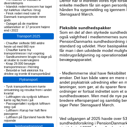
Derfor har vi indrettet vores nye fors
diversitetspris
enkelte medlem får sin egen personlig
-
Islandsk rederi-koncern har taget
hånden fra sygemelding og igennem he
nyt kølehus i Aarhus i brug
-
Finsk rederi med ruter til
Stensgaard Mørch.
Danmark transporterede mere
gods
-
Optaget på de maritime
uddannelser er 17 procent højere
Fleksible sundhedspakker
end i 2022
Som en del af den styrkede sundhed
Transport 2025
også valgfrihed i medlemmernes sun
PensionDanmarks sundhedsordning i 
-
Chauffør skiftede 580 ældre
standard og udvidet. Hvor basispakke
heste ud med 660 nye
-
Chauffør kørte fra
får man i den udvidede model mulighe
transportmesse i nyt vogntog
misbrugsrådgivning og operationsdæk
-
Sandkunstnere brugte ni dage på
bevægeapparatet.
at skabe to sværvægtere
-
Knap 29.000 besøgte
transportmesse i Herning
-
Betonbil er helt elektrisk fra
- Medlemmerne skal have fleksibilitet
drivline og tromle til transportbånd
ønsker. Det kan både være en mere 
Flytransport
andet psykiatrisk udredning eller en 
løsninger, som gør, at du sparer flere
-
Tysk transportkoncern kørte
omsætning og resultat frem i andet
ordninger er fortsat indrettet som et s
kvartal
sundhedsvæsen. Men med de nye pa
-
Luftfragten via sydjysk lufthavn
bredere efterspørgsel og samtidig bev
kørte og fløj frem i juli
-
Passagertallet i sydjysk lufthavn
siger Peter Stensgaard Mørch.
steg i juli
-
Lufthavn i Karup har haft flere
passgerer
-
Lufthavn på Djursland havde flere
Ved udgangen af 2025 havde over 5
rejsende
sundhedsforsikring i PensionDanmar
Jernbanetransport