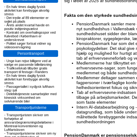
sig i løbet af 2025 af sundhedsordni
-
En halv times daglig fysisk
aktivitet kan forebygge alvorlig
stress
Fakta om den styrkede sundhedsi
-
Det tredie af 89 elementer er
sejlet på plads
PensionDanmark samler mere en
-
Årets andet kvartal havde en
nyt sundhedshus i Vallensbæk 
positiv indtjeningvækst
-
Kontrakt om overhalingsspor ved
sundhedshuset sidder der bland
Kalvebod i København er
kiropraktorer, sygeplejerske, 
underskrevet
PensionDanmark har som det e
-
Politiet søger fortsat vidner og
videoovervågning
psykologydelser. Det skal give
hjælp og mulighed for hurtigt a
Persontransport
tab af erhvervsevneforløb og v
-
Unge kan rejse billigere ved at
Medlemmerne har tilknyttet en t
vælge en passende billetløsning
erhvervsevne-sager, som fung
-
Trafikselskab tilbyder gratis
transport til festuge i Randers
medlemmet og både sundhedsfag
-
En halv times daglig fysisk
Medlemmer deltager sammen me
aktivitet kan forebygge alvorlig
fagpersoner i tværfaglige konfer
stress
-
Passagertallet i sydjysk lufthavn
helhedsorienteret fokus og sik
steg i juli
Tab af erhvervsevne-indsatsen
-
Delebilstjeneste samarbejder med
tilbage på arbejdsmarkedet. De
kinesisk virksomhed om
selvkørende biler
som faste elementer
Intern AI-databearbejdning og -
Transportjuristerne
datagrundlag, som både unders
-
Transportjuristen skriver om
målrettede forebyggende indsa
forhøjelse af
sundhedsordningen
ansvarsbegrænsningsbeløbene i
Montreal-konventionen og
Luftfartsloven
-
Transportjuristerne skriver om ny
PensionDanmark er pensionsselsk