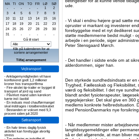
betingelser for at kunne vende tilbage
MA
TI
ON
TO
FR
LØ
SØ
ude.
1
2
-
-
-
-
-
3
4
5
6
7
8
9
10
11
12
13
14
15
16
- Vi skal i endnu højere grad sætte 
17
18
19
20
21
22
23
opruster vi markant og investerer en
24
25
26
27
28
29
30
forebyggelse med et nyt dedikeret s
31
-
-
-
-
-
-
støtte medlemmerne bedst muligt - ogs
Gå til start
arbejde i en periode, siger administr
Peter Stensgaard Mørch.
Klik på kalenderen for at
sortere arrangementer
- Det handler i sidste ende om at sikre
Tilføj arrangement
alderdommen, siger han.
Vejtransport
-
Anklagemyndigheden vil have
Den styrkede sundhedsindsats er en 
konfiskeret godt 1,2 millioner
kroner hos transportfirma
Tryghed, Fællesskab og Fleksibilite
-
Fire-akslet tip-trailer er bygget til
værdi og fleksibilitet. I det nye s
transport af jord og sand
blandt andet fysioterapeuter, lægese
-
Påvirket mand uden kørekort
kørte ind i lastbil
sygeplejersker. Det skal give en 360 
-
En indsats mod chaufførmangel
medlems konkrete helbredsituation. De
skal inddrages i totalberedskabet
med PensionDanmarks nye forsikring 
-
Bestanden er vokset med 9,3
procent siden juli 2020
Søtransport
- Når medlemmer mister arbejdsevnen o
-
En halv times daglig fysisk
langtidssygemeldinger eller permanen
aktivitet kan forebygge alvorlig
så er det afgørende, at man bliver m
stress
-
Tre rederier er indstillet til