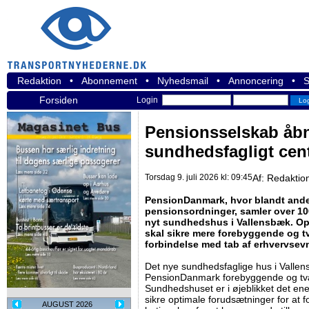
Redaktion
•
Abonnement
•
Nyhedsmail
•
Annoncering
•
S
Forsiden
Login
Pensionsselskab åbn
sundhedsfagligt cen
Torsdag 9. juli 2026 kl: 09:45
Af:
Redaktio
PensionDanmark, hvor blandt ande
pensionsordninger, samler over 10
nyt sundhedshus i Vallensbæk. O
skal sikre mere forebyggende og tv
forbindelse med tab af erhvervsev
Det nye sundhedsfaglige hus i Vallen
PensionDanmark forebyggende og tvæ
Sundhedshuset er i øjeblikket det ene
sikre optimale forudsætninger for at
AUGUST 2026