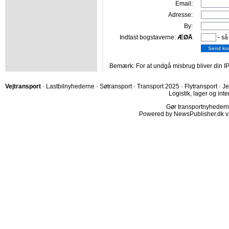
Email:
Adresse:
By:
Indtast bogstaverne:
ÆØÅ
- så
Bemærk: For at undgå misbrug bliver din IP
Vejtransport
·
Lastbilnyhederne
·
Søtransport
·
Transport 2025
·
Flytransport
·
Je
Logistik, lager og inte
Gør transportnyhederne.
Powered by NewsPublisher.dk v