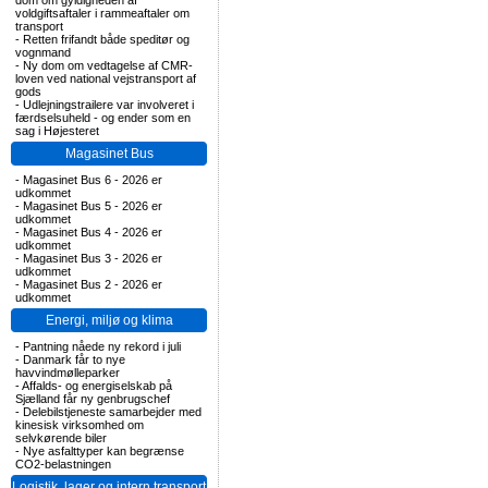
dom om gyldigheden af
voldgiftsaftaler i rammeaftaler om
transport
-
Retten frifandt både speditør og
vognmand
-
Ny dom om vedtagelse af CMR-
loven ved national vejstransport af
gods
-
Udlejningstrailere var involveret i
færdselsuheld - og ender som en
sag i Højesteret
Magasinet Bus
-
Magasinet Bus 6 - 2026 er
udkommet
-
Magasinet Bus 5 - 2026 er
udkommet
-
Magasinet Bus 4 - 2026 er
udkommet
-
Magasinet Bus 3 - 2026 er
udkommet
-
Magasinet Bus 2 - 2026 er
udkommet
Energi, miljø og klima
-
Pantning nåede ny rekord i juli
-
Danmark får to nye
havvindmølleparker
-
Affalds- og energiselskab på
Sjælland får ny genbrugschef
-
Delebilstjeneste samarbejder med
kinesisk virksomhed om
selvkørende biler
-
Nye asfalttyper kan begrænse
CO2-belastningen
Logistik, lager og intern transport