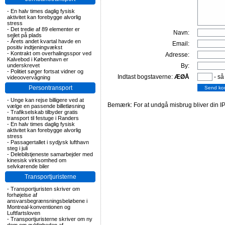
-
En halv times daglig fysisk
aktivitet kan forebygge alvorlig
stress
-
Det tredie af 89 elementer er
Navn:
sejlet på plads
-
Årets andet kvartal havde en
Email:
positiv indtjeningvækst
-
Kontrakt om overhalingsspor ved
Adresse:
Kalvebod i København er
underskrevet
By:
-
Politiet søger fortsat vidner og
Indtast bogstaverne:
ÆØÅ
- så
videoovervågning
Persontransport
-
Unge kan rejse billigere ved at
Bemærk: For at undgå misbrug bliver din IP
vælge en passende billetløsning
-
Trafikselskab tilbyder gratis
transport til festuge i Randers
-
En halv times daglig fysisk
aktivitet kan forebygge alvorlig
stress
-
Passagertallet i sydjysk lufthavn
steg i juli
-
Delebilstjeneste samarbejder med
kinesisk virksomhed om
selvkørende biler
Transportjuristerne
-
Transportjuristen skriver om
forhøjelse af
ansvarsbegrænsningsbeløbene i
Montreal-konventionen og
Luftfartsloven
-
Transportjuristerne skriver om ny