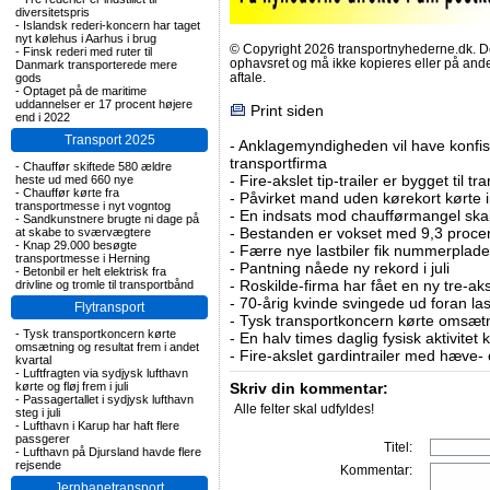
diversitetspris
-
Islandsk rederi-koncern har taget
nyt kølehus i Aarhus i brug
© Copyright 2026 transportnyhederne.dk. Den
-
Finsk rederi med ruter til
ophavsret og må ikke kopieres eller på an
Danmark transporterede mere
aftale.
gods
-
Optaget på de maritime
uddannelser er 17 procent højere
Print siden
end i 2022
Transport 2025
-
Anklagemyndigheden vil have konfisk
transportfirma
-
Chauffør skiftede 580 ældre
-
Fire-akslet tip-trailer er bygget til t
heste ud med 660 nye
-
Chauffør kørte fra
-
Påvirket mand uden kørekort kørte in
transportmesse i nyt vogntog
-
En indsats mod chaufførmangel skal
-
Sandkunstnere brugte ni dage på
-
Bestanden er vokset med 9,3 procent
at skabe to sværvægtere
-
Knap 29.000 besøgte
-
Færre nye lastbiler fik nummerplader 
transportmesse i Herning
-
Pantning nåede ny rekord i juli
-
Betonbil er helt elektrisk fra
-
Roskilde-firma har fået en ny tre-aksl
drivline og tromle til transportbånd
-
70-årig kvinde svingede ud foran las
Flytransport
-
Tysk transportkoncern kørte omsætni
-
Tysk transportkoncern kørte
-
En halv times daglig fysisk aktivitet
omsætning og resultat frem i andet
-
Fire-akslet gardintrailer med hæve-
kvartal
-
Luftfragten via sydjysk lufthavn
kørte og fløj frem i juli
Skriv din kommentar:
-
Passagertallet i sydjysk lufthavn
Alle felter skal udfyldes!
steg i juli
-
Lufthavn i Karup har haft flere
passgerer
Titel:
-
Lufthavn på Djursland havde flere
rejsende
Kommentar:
Jernbanetransport