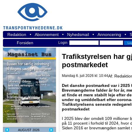
Redaktion
•
Abonnement
•
Nyhedsmail
•
Annoncering
•
S
Forsiden
Login
Trafikstyrelsen har g
postmarkedet
Mandag 6. juli 2026 kl: 10:44
Af:
Redaktio
Det danske postmarked var i 2025 f
Brevmængderne falder år for år, m
at finde et mere stabilt leje efter
under og umiddelbart efter corona-
Trafikstyrelsens seneste redegøre
postmarkedet
I 2025 blev der omdelt 109 millioner b
på 11 procent i forhold til 2024, hvor
Siden 2016 er brevmængden samlet s
AUGUST 2026