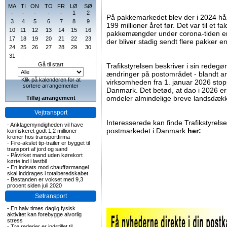
MA
TI
ON
TO
FR
LØ
SØ
1
2
-
-
-
-
-
På pakkemarkedet blev der i 2024 hå
3
4
5
6
7
8
9
199 millioner året før. Det var til et 
10
11
12
13
14
15
16
pakkemængder under corona-tiden er a
17
18
19
20
21
22
23
der bliver stadig sendt flere pakker 
24
25
26
27
28
29
30
31
-
-
-
-
-
-
Gå til start
Trafikstyrelsen beskriver i sin redeg
ændringer på postområdet - blandt a
Klik på kalenderen for at
virksomheden fra 1. januar 2026 sto
sortere arrangementer
Danmark. Det betød, at dao i 2026 e
omdeler almindelige breve landsdæk
Tilføj arrangement
Vejtransport
Interesserede kan finde Trafikstyrel
-
Anklagemyndigheden vil have
postmarkedet i Danmark
her:
konfiskeret godt 1,2 millioner
kroner hos transportfirma
-
Fire-akslet tip-trailer er bygget til
transport af jord og sand
-
Påvirket mand uden kørekort
kørte ind i lastbil
-
En indsats mod chaufførmangel
skal inddrages i totalberedskabet
-
Bestanden er vokset med 9,3
procent siden juli 2020
Søtransport
-
En halv times daglig fysisk
aktivitet kan forebygge alvorlig
stress
-
Tre rederier er indstillet til