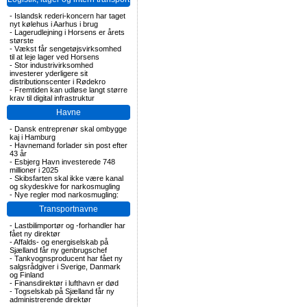
-
Islandsk rederi-koncern har taget
nyt kølehus i Aarhus i brug
-
Lagerudlejning i Horsens er årets
største
-
Vækst får sengetøjsvirksomhed
til at leje lager ved Horsens
-
Stor industrivirksomhed
investerer yderligere sit
distributionscenter i Rødekro
-
Fremtiden kan udløse langt større
krav til digital infrastruktur
Havne
-
Dansk entreprenør skal ombygge
kaj i Hamburg
-
Havnemand forlader sin post efter
43 år
-
Esbjerg Havn investerede 748
millioner i 2025
-
Skibsfarten skal ikke være kanal
og skydeskive for narkosmugling
-
Nye regler mod narkosmugling:
Transportnavne
-
Lastbilimportør og -forhandler har
fået ny direktør
-
Affalds- og energiselskab på
Sjælland får ny genbrugschef
-
Tankvognsproducent har fået ny
salgsrådgiver i Sverige, Danmark
og Finland
-
Finansdirektør i lufthavn er død
-
Togselskab på Sjælland får ny
administrerende direktør