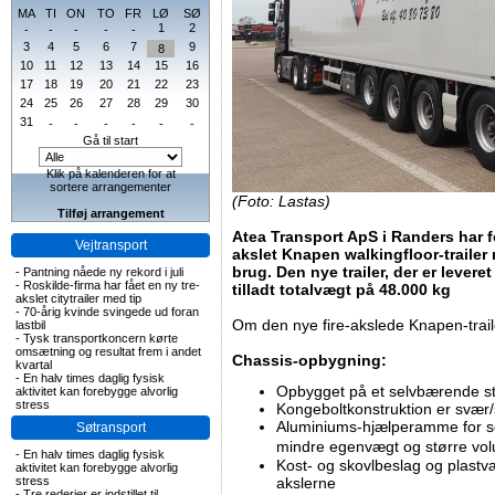
MA
TI
ON
TO
FR
LØ
SØ
1
2
-
-
-
-
-
3
4
5
6
7
9
8
10
11
12
13
14
15
16
17
18
19
20
21
22
23
24
25
26
27
28
29
30
31
-
-
-
-
-
-
Gå til start
Klik på kalenderen for at
sortere arrangementer
(Foto: Lastas)
Tilføj arrangement
Atea Transport ApS i Randers har fo
Vejtransport
akslet Knapen walkingfloor-trailer
brug. Den nye trailer, der er levere
-
Pantning nåede ny rekord i juli
-
Roskilde-firma har fået en ny tre-
tilladt totalvægt på 48.000 kg
akslet citytrailer med tip
-
70-årig kvinde svingede ud foran
Om den nye fire-akslede Knapen-trai
lastbil
-
Tysk transportkoncern kørte
omsætning og resultat frem i andet
Chassis-opbygning:
kvartal
-
En halv times daglig fysisk
Opbygget på et selvbærende st
aktivitet kan forebygge alvorlig
stress
Kongeboltkonstruktion er svær/st
Aluminiums-hjælperamme for se
Søtransport
mindre egenvægt og større vo
-
En halv times daglig fysisk
Kost- og skovlbeslag og plastvæ
aktivitet kan forebygge alvorlig
stress
akslerne
-
Tre rederier er indstillet til