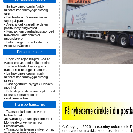
-
En halv times daglig fysisk
aktivitet kan forebygge alvorlig
stress
-
Det tredie af 89 elementer er
sejlet på plads
-
Årets andet kvartal havde en
positiv indtjeningvækst
-
Kontrakt om overhalingsspor ved
Kalvebod i København er
underskrevet
-
Politiet søger fortsat vidner og
videoovervågning
Persontransport
-
Unge kan rejse billigere ved at
vælge en passende billetløsning
-
Trafikselskab tilbyder gratis
transport til festuge i Randers
-
En halv times daglig fysisk
aktivitet kan forebygge alvorlig
stress
-
Passagertallet i sydjysk lufthavn
steg i juli
-
Delebilstjeneste samarbejder med
kinesisk virksomhed om
selvkørende biler
Transportjuristerne
-
Transportjuristen skriver om
forhøjelse af
ansvarsbegrænsningsbeløbene i
Montreal-konventionen og
Luftfartsloven
© Copyright 2026 transportnyhederne.dk. Den
-
Transportjuristerne skriver om ny
ophavsret og må ikke kopieres eller på an