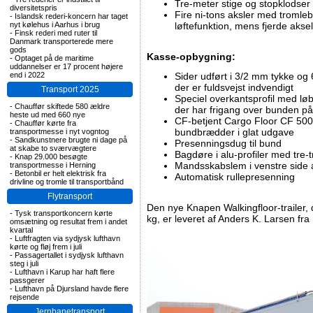
Tre-meter stige og stopklodser
diversitetspris
Fire ni-tons aksler med tromle
-
Islandsk rederi-koncern har taget
nyt kølehus i Aarhus i brug
løftefunktion, mens fjerde akse
-
Finsk rederi med ruter til
Danmark transporterede mere
gods
Kasse-opbygning:
-
Optaget på de maritime
uddannelser er 17 procent højere
end i 2022
Sider udført i 3/2 mm tykke og
der er fuldsvejst indvendigt
Transport 2025
Speciel overkantsprofil med løb
-
Chauffør skiftede 580 ældre
der har frigang over bunden p
heste ud med 660 nye
CF-betjent Cargo Floor CF 50
-
Chauffør kørte fra
bundbrædder i glat udgave
transportmesse i nyt vogntog
-
Sandkunstnere brugte ni dage på
Presenningsdug til bund
at skabe to sværvægtere
Bagdøre i alu-profiler med tre-t
-
Knap 29.000 besøgte
Mandsskabslem i venstre side 
transportmesse i Herning
-
Betonbil er helt elektrisk fra
Automatisk rullepresenning
drivline og tromle til transportbånd
Flytransport
Den nye Knapen Walkingfloor-trailer, d
-
Tysk transportkoncern kørte
kg, er leveret af Anders K. Larsen fr
omsætning og resultat frem i andet
kvartal
-
Luftfragten via sydjysk lufthavn
kørte og fløj frem i juli
-
Passagertallet i sydjysk lufthavn
steg i juli
-
Lufthavn i Karup har haft flere
passgerer
-
Lufthavn på Djursland havde flere
rejsende
Jernbanetransport