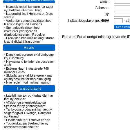
Email:
-
Islandsk rederi-koncern har taget
Adresse:
nyt kølehus i Aarhus i brug
-
Lagerudlejning i Horsens er årets
By:
største
Indtast bogstaverne:
ÆØÅ
- så
-
Vækst får sengetøjsvirksomhed
til at leje lager ved Horsens
-
Stor industrivirksomhed
investerer yderligere sit
distributionscenter i Rødekro
Bemærk: For at undgå misbrug bliver din IP
-
Fremtiden kan udløse langt større
krav til digital infrastruktur
Havne
-
Dansk entreprenør skal ombygge
kaj i Hamburg
-
Havnemand forlader sin post efter
43 år
-
Esbjerg Havn investerede 748
millioner i 2025
-
Skibsfarten skal ikke være kanal
og skydeskive for narkosmugling
-
Nye regler mod narkosmugling:
Transportnavne
-
Lastbilimportør og -forhandler har
fået ny direktør
-
Affalds- og energiselskab på
Sjælland får ny genbrugschef
-
Tankvognsproducent har fået ny
salgsrådgiver i Sverige, Danmark
og Finland
-
Finansdirektør i lufthavn er død
-
Togselskab på Sjælland får ny
administrerende direktør