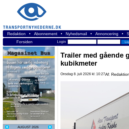
Redaktion
•
Abonnement
•
Nyhedsmail
•
Annoncering
•
S
Forsiden
Login
Trailer med gående 
kubikmeter
Onsdag 8. juli 2026 kl: 10:27
Af:
Redaktio
AUGUST 2026