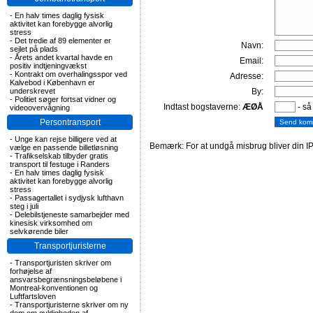
-
En halv times daglig fysisk
aktivitet kan forebygge alvorlig
stress
-
Det tredie af 89 elementer er
Navn:
sejlet på plads
-
Årets andet kvartal havde en
Email:
positiv indtjeningvækst
-
Kontrakt om overhalingsspor ved
Adresse:
Kalvebod i København er
underskrevet
By:
-
Politiet søger fortsat vidner og
Indtast bogstaverne:
ÆØÅ
- så
videoovervågning
Persontransport
-
Unge kan rejse billigere ved at
Bemærk: For at undgå misbrug bliver din IP
vælge en passende billetløsning
-
Trafikselskab tilbyder gratis
transport til festuge i Randers
-
En halv times daglig fysisk
aktivitet kan forebygge alvorlig
stress
-
Passagertallet i sydjysk lufthavn
steg i juli
-
Delebilstjeneste samarbejder med
kinesisk virksomhed om
selvkørende biler
Transportjuristerne
-
Transportjuristen skriver om
forhøjelse af
ansvarsbegrænsningsbeløbene i
Montreal-konventionen og
Luftfartsloven
-
Transportjuristerne skriver om ny