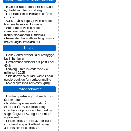
-
Islandsk rederi-koncern har taget
nyt kølehus i Aarhus i brug
-
Lagerudlejning i Horsens er årets
største
-
Vækst får sengetøjsvirksomhed
til at leje lager ved Horsens
-
Stor industrivirksomhed
investerer yderligere sit
distributionscenter i Rødekro
-
Fremtiden kan udløse langt større
krav til digital infrastruktur
Havne
-
Dansk entreprenør skal ombygge
kaj i Hamburg
-
Havnemand forlader sin post efter
43 år
-
Esbjerg Havn investerede 748
millioner i 2025
-
Skibsfarten skal ikke være kanal
og skydeskive for narkosmugling
-
Nye regler mod narkosmugling:
Transportnavne
-
Lastbilimportør og -forhandler har
fået ny direktør
-
Affalds- og energiselskab på
Sjælland får ny genbrugschef
-
Tankvognsproducent har fået ny
salgsrådgiver i Sverige, Danmark
og Finland
-
Finansdirektør i lufthavn er død
-
Togselskab på Sjælland får ny
administrerende direktør