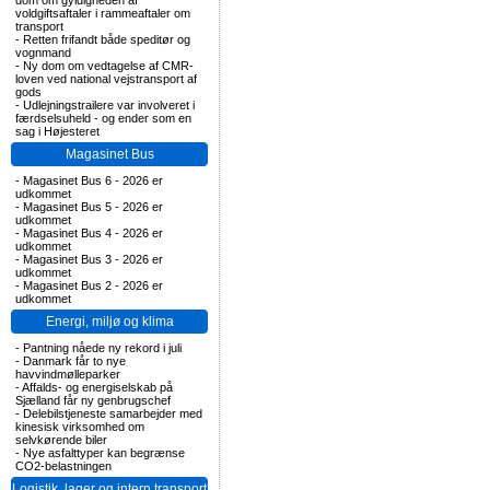
dom om gyldigheden af
voldgiftsaftaler i rammeaftaler om
transport
-
Retten frifandt både speditør og
vognmand
-
Ny dom om vedtagelse af CMR-
loven ved national vejstransport af
gods
-
Udlejningstrailere var involveret i
færdselsuheld - og ender som en
sag i Højesteret
Magasinet Bus
-
Magasinet Bus 6 - 2026 er
udkommet
-
Magasinet Bus 5 - 2026 er
udkommet
-
Magasinet Bus 4 - 2026 er
udkommet
-
Magasinet Bus 3 - 2026 er
udkommet
-
Magasinet Bus 2 - 2026 er
udkommet
Energi, miljø og klima
-
Pantning nåede ny rekord i juli
-
Danmark får to nye
havvindmølleparker
-
Affalds- og energiselskab på
Sjælland får ny genbrugschef
-
Delebilstjeneste samarbejder med
kinesisk virksomhed om
selvkørende biler
-
Nye asfalttyper kan begrænse
CO2-belastningen
Logistik, lager og intern transport