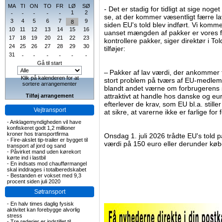
MA
TI
ON
TO
FR
LØ
SØ
- Det er stadig for tidligt at sige nog
1
2
-
-
-
-
-
se, at der kommer væsentligt færre l
3
4
5
6
7
9
8
siden EU's told blev indført. Vi komme
10
11
12
13
14
15
16
uanset mængden af pakker er vores f
17
18
19
20
21
22
23
kontrollere pakker, siger direktør i To
24
25
26
27
28
29
30
tilføjer:
31
-
-
-
-
-
-
Gå til start
– Pakker af lav værdi, der ankommer 
Klik på kalenderen for at
stort problem på tværs af EU-medlem
sortere arrangementer
blandt andet værne om forbrugerens 
attraktivt at handle hos danske og e
Tilføj arrangement
efterlever de krav, som EU bl.a. stiller
Vejtransport
at sikre, at varerne ikke er farlige for
-
Anklagemyndigheden vil have
konfiskeret godt 1,2 millioner
kroner hos transportfirma
Onsdag 1. juli 2026 trådte EU's told på
-
Fire-akslet tip-trailer er bygget til
værdi på 150 euro eller derunder køb
transport af jord og sand
-
Påvirket mand uden kørekort
kørte ind i lastbil
-
En indsats mod chaufførmangel
skal inddrages i totalberedskabet
-
Bestanden er vokset med 9,3
procent siden juli 2020
Søtransport
-
En halv times daglig fysisk
aktivitet kan forebygge alvorlig
stress
-
Tre rederier er indstillet til