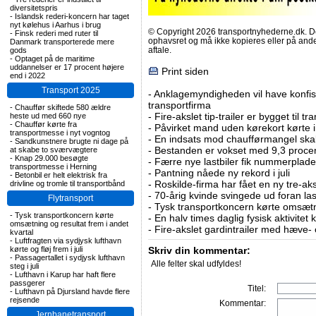
diversitetspris
-
Islandsk rederi-koncern har taget
nyt kølehus i Aarhus i brug
© Copyright 2026 transportnyhederne.dk. Den
-
Finsk rederi med ruter til
ophavsret og må ikke kopieres eller på an
Danmark transporterede mere
aftale.
gods
-
Optaget på de maritime
uddannelser er 17 procent højere
Print siden
end i 2022
Transport 2025
-
Anklagemyndigheden vil have konfisk
transportfirma
-
Chauffør skiftede 580 ældre
-
Fire-akslet tip-trailer er bygget til t
heste ud med 660 nye
-
Chauffør kørte fra
-
Påvirket mand uden kørekort kørte in
transportmesse i nyt vogntog
-
En indsats mod chaufførmangel skal
-
Sandkunstnere brugte ni dage på
-
Bestanden er vokset med 9,3 procent
at skabe to sværvægtere
-
Knap 29.000 besøgte
-
Færre nye lastbiler fik nummerplader 
transportmesse i Herning
-
Pantning nåede ny rekord i juli
-
Betonbil er helt elektrisk fra
-
Roskilde-firma har fået en ny tre-aksl
drivline og tromle til transportbånd
-
70-årig kvinde svingede ud foran las
Flytransport
-
Tysk transportkoncern kørte omsætni
-
Tysk transportkoncern kørte
-
En halv times daglig fysisk aktivitet
omsætning og resultat frem i andet
-
Fire-akslet gardintrailer med hæve-
kvartal
-
Luftfragten via sydjysk lufthavn
kørte og fløj frem i juli
Skriv din kommentar:
-
Passagertallet i sydjysk lufthavn
Alle felter skal udfyldes!
steg i juli
-
Lufthavn i Karup har haft flere
passgerer
Titel:
-
Lufthavn på Djursland havde flere
rejsende
Kommentar:
Jernbanetransport