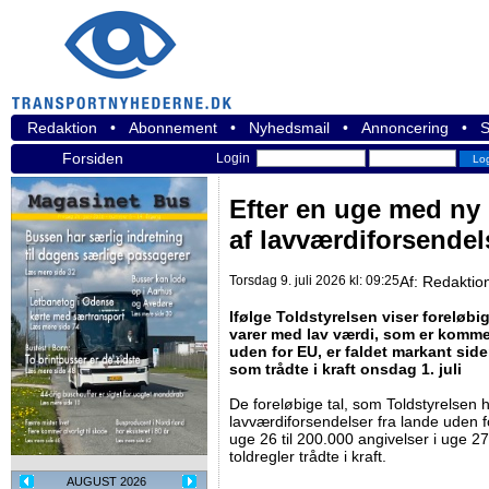
Redaktion
•
Abonnement
•
Nyhedsmail
•
Annoncering
•
S
Forsiden
Login
Efter en uge med ny 
af lavværdiforsendel
Torsdag 9. juli 2026 kl: 09:25
Af:
Redaktio
Ifølge Toldstyrelsen viser foreløbig
varer med lav værdi, som er kommet
uden for EU, er faldet markant side
som trådte i kraft onsdag 1. juli
De foreløbige tal, som Toldstyrelsen ha
lavværdiforsendelser fra lande uden f
uge 26 til 200.000 angivelser i uge 2
toldregler trådte i kraft.
AUGUST 2026