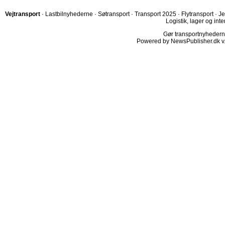
Vejtransport
·
Lastbilnyhederne
·
Søtransport
·
Transport 2025
·
Flytransport
·
Je
Logistik, lager og inte
Gør transportnyhederne.
Powered by NewsPublisher.dk v