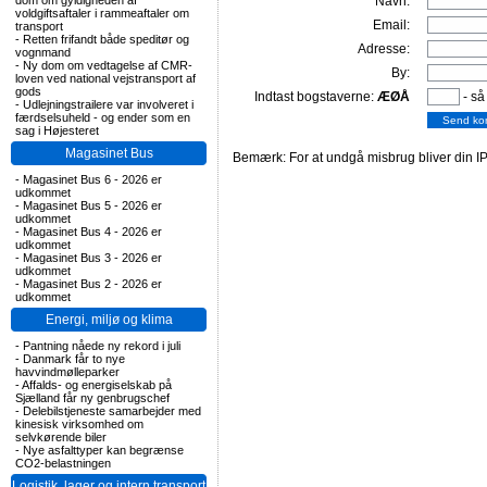
dom om gyldigheden af
Navn:
voldgiftsaftaler i rammeaftaler om
Email:
transport
-
Retten frifandt både speditør og
Adresse:
vognmand
-
Ny dom om vedtagelse af CMR-
By:
loven ved national vejstransport af
gods
Indtast bogstaverne:
ÆØÅ
- så
-
Udlejningstrailere var involveret i
færdselsuheld - og ender som en
sag i Højesteret
Magasinet Bus
Bemærk: For at undgå misbrug bliver din IP
-
Magasinet Bus 6 - 2026 er
udkommet
-
Magasinet Bus 5 - 2026 er
udkommet
-
Magasinet Bus 4 - 2026 er
udkommet
-
Magasinet Bus 3 - 2026 er
udkommet
-
Magasinet Bus 2 - 2026 er
udkommet
Energi, miljø og klima
-
Pantning nåede ny rekord i juli
-
Danmark får to nye
havvindmølleparker
-
Affalds- og energiselskab på
Sjælland får ny genbrugschef
-
Delebilstjeneste samarbejder med
kinesisk virksomhed om
selvkørende biler
-
Nye asfalttyper kan begrænse
CO2-belastningen
Logistik, lager og intern transport