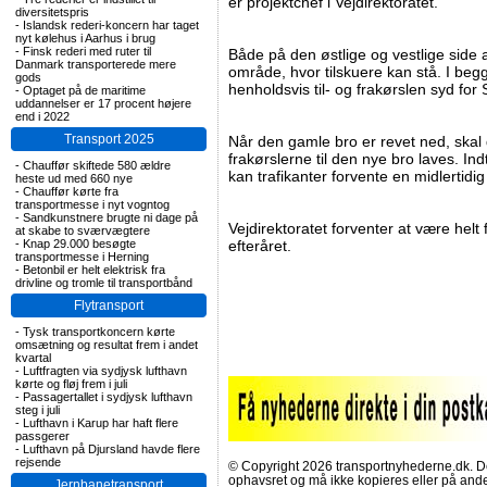
er projektchef i Vejdirektoratet.
diversitetspris
-
Islandsk rederi-koncern har taget
nyt kølehus i Aarhus i brug
-
Finsk rederi med ruter til
Både på den østlige og vestlige side af
Danmark transporterede mere
område, hvor tilskuere kan stå. I begg
gods
henholdsvis til- og frakørslen syd for
-
Optaget på de maritime
uddannelser er 17 procent højere
end i 2022
Transport 2025
Når den gamle bro er revet ned, skal 
frakørslerne til den nye bro laves. Indt
-
Chauffør skiftede 580 ældre
kan trafikanter forvente en midlertidig
heste ud med 660 nye
-
Chauffør kørte fra
transportmesse i nyt vogntog
-
Sandkunstnere brugte ni dage på
Vejdirektoratet forventer at være helt 
at skabe to sværvægtere
-
Knap 29.000 besøgte
efteråret.
transportmesse i Herning
-
Betonbil er helt elektrisk fra
drivline og tromle til transportbånd
Flytransport
-
Tysk transportkoncern kørte
omsætning og resultat frem i andet
kvartal
-
Luftfragten via sydjysk lufthavn
kørte og fløj frem i juli
-
Passagertallet i sydjysk lufthavn
steg i juli
-
Lufthavn i Karup har haft flere
passgerer
-
Lufthavn på Djursland havde flere
rejsende
© Copyright 2026 transportnyhederne.dk. Den
ophavsret og må ikke kopieres eller på an
Jernbanetransport