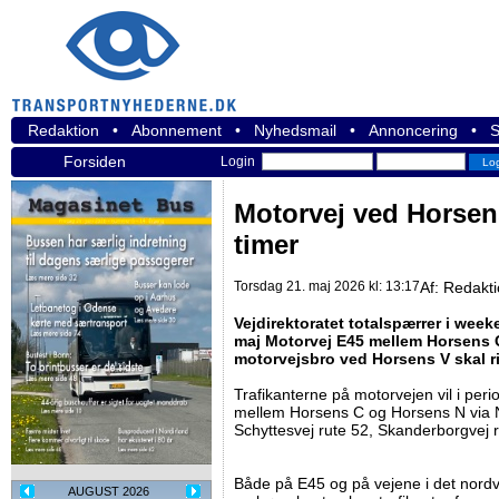
Redaktion
•
Abonnement
•
Nyhedsmail
•
Annoncering
•
S
Forsiden
Login
Motorvej ved Horsens
timer
Torsdag 21. maj 2026 kl: 13:17
Af:
Redakt
Vejdirektoratet totalspærrer i wee
maj Motorvej E45 mellem Horsens 
motorvejsbro ved Horsens V skal r
Trafikanterne på motorvejen vil i per
mellem Horsens C og Horsens N via Ny
Schyttesvej rute 52, Skanderborgvej r
Både på E45 og på vejene i det nord
AUGUST 2026