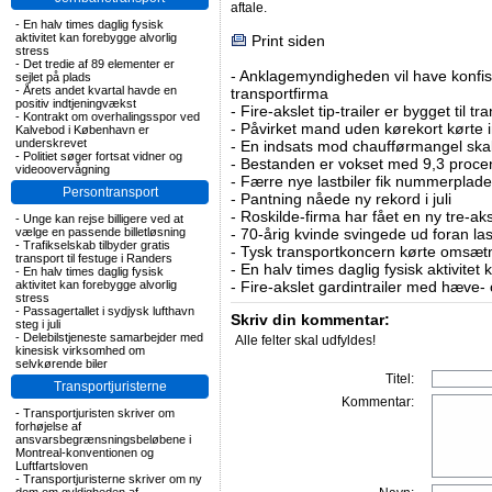
aftale.
-
En halv times daglig fysisk
aktivitet kan forebygge alvorlig
Print siden
stress
-
Det tredie af 89 elementer er
-
Anklagemyndigheden vil have konfisk
sejlet på plads
-
Årets andet kvartal havde en
transportfirma
positiv indtjeningvækst
-
Fire-akslet tip-trailer er bygget til t
-
Kontrakt om overhalingsspor ved
-
Påvirket mand uden kørekort kørte in
Kalvebod i København er
underskrevet
-
En indsats mod chaufførmangel skal
-
Politiet søger fortsat vidner og
-
Bestanden er vokset med 9,3 procent
videoovervågning
-
Færre nye lastbiler fik nummerplader 
Persontransport
-
Pantning nåede ny rekord i juli
-
Roskilde-firma har fået en ny tre-aksl
-
Unge kan rejse billigere ved at
vælge en passende billetløsning
-
70-årig kvinde svingede ud foran las
-
Trafikselskab tilbyder gratis
-
Tysk transportkoncern kørte omsætni
transport til festuge i Randers
-
En halv times daglig fysisk aktivitet
-
En halv times daglig fysisk
aktivitet kan forebygge alvorlig
-
Fire-akslet gardintrailer med hæve-
stress
-
Passagertallet i sydjysk lufthavn
Skriv din kommentar:
steg i juli
-
Delebilstjeneste samarbejder med
Alle felter skal udfyldes!
kinesisk virksomhed om
selvkørende biler
Titel:
Transportjuristerne
Kommentar:
-
Transportjuristen skriver om
forhøjelse af
ansvarsbegrænsningsbeløbene i
Montreal-konventionen og
Luftfartsloven
-
Transportjuristerne skriver om ny