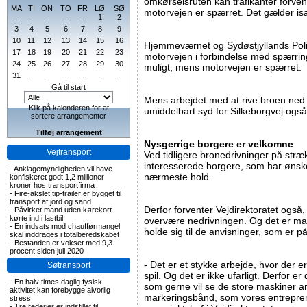
omkørselsruten kan trafikanter forven
MA
TI
ON
TO
FR
LØ
SØ
motorvejen er spærret. Det gælder isæ
1
2
-
-
-
-
-
3
4
5
6
7
8
9
10
11
12
13
14
15
16
Hjemmeværnet og Sydøstjyllands Politi
17
18
19
20
21
22
23
motorvejen i forbindelse med spærringe
24
25
26
27
28
29
30
muligt, mens motorvejen er spærret.
31
-
-
-
-
-
-
Gå til start
Mens arbejdet med at rive broen ned f
Klik på kalenderen for at
umiddelbart syd for Silkeborgvej også
sortere arrangementer
Tilføj arrangement
Nysgerrige borgere er velkomne
Vejtransport
Ved tidligere bronedrivninger på stræ
interesserede borgere, som har ønsk
-
Anklagemyndigheden vil have
nærmeste hold.
konfiskeret godt 1,2 millioner
kroner hos transportfirma
-
Fire-akslet tip-trailer er bygget til
transport af jord og sand
Derfor forventer Vejdirektoratet også, a
-
Påvirket mand uden kørekort
kørte ind i lastbil
overvære nedrivningen. Og det er ma
-
En indsats mod chaufførmangel
holde sig til de anvisninger, som er på
skal inddrages i totalberedskabet
-
Bestanden er vokset med 9,3
procent siden juli 2020
- Det er et stykke arbejde, hvor der 
Søtransport
spil. Og det er ikke ufarligt. Derfor er 
-
En halv times daglig fysisk
som gerne vil se de store maskiner ar
aktivitet kan forebygge alvorlig
markeringsbånd, som vores entrepren
stress
-
Tre rederier er indstillet til