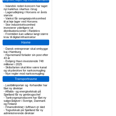
-
Islandsk rederi-koncern har taget
nyt kølehus i Aarhus i brug
-
Lagerudlejning i Horsens er årets
største
-
Vækst får sengetøjsvirksomhed
til at leje lager ved Horsens
-
Stor industrivirksomhed
investerer yderligere sit
distributionscenter i Rødekro
-
Fremtiden kan udløse langt større
krav til digital infrastruktur
Havne
-
Dansk entreprenør skal ombygge
kaj i Hamburg
-
Havnemand forlader sin post efter
43 år
-
Esbjerg Havn investerede 748
millioner i 2025
-
Skibsfarten skal ikke være kanal
og skydeskive for narkosmugling
-
Nye regler mod narkosmugling:
Transportnavne
-
Lastbilimportør og -forhandler har
fået ny direktør
-
Affalds- og energiselskab på
Sjælland får ny genbrugschef
-
Tankvognsproducent har fået ny
salgsrådgiver i Sverige, Danmark
og Finland
-
Finansdirektør i lufthavn er død
-
Togselskab på Sjælland får ny
administrerende direktør