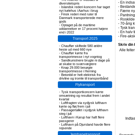
-
En indsa
diversitetspris
-
Bestande
-
Islandsk rederi-koncern har taget
nyt kølehus i Aarhus i brug
-
Færre nye
-
Finsk rederi med ruter til
-
Pantning 
Danmark transporterede mere
-
Roskilde-
gods
-
70-årig k
-
Optaget på de maritime
-
Tysk tran
uddannelser er 17 procent højere
-
En halv t
end i 2022
-
Fire-aks
Transport 2025
Skriv din
-
Chauffør skiftede 580 ældre
heste ud med 660 nye
Alle felte
-
Chauffør kørte fra
transportmesse i nyt vogntog
-
Sandkunstnere brugte ni dage på
at skabe to sværvægtere
-
Knap 29.000 besøgte
transportmesse i Herning
-
Betonbil er helt elektrisk fra
drivline og tromle til transportbånd
Flytransport
-
Tysk transportkoncern kørte
omsætning og resultat frem i andet
kvartal
-
Luftfragten via sydjysk lufthavn
kørte og fløj frem i juli
-
Passagertallet i sydjysk lufthavn
steg i juli
-
Lufthavn i Karup har haft flere
Indta
passgerer
-
Lufthavn på Djursland havde flere
rejsende
Jernbanetransport