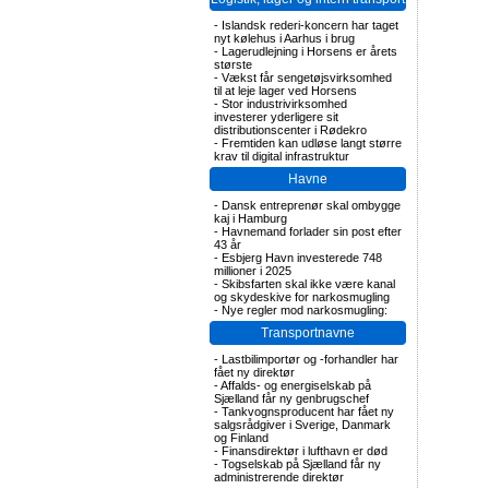
-
Islandsk rederi-koncern har taget
nyt kølehus i Aarhus i brug
-
Lagerudlejning i Horsens er årets
største
-
Vækst får sengetøjsvirksomhed
til at leje lager ved Horsens
-
Stor industrivirksomhed
investerer yderligere sit
distributionscenter i Rødekro
-
Fremtiden kan udløse langt større
krav til digital infrastruktur
Havne
-
Dansk entreprenør skal ombygge
kaj i Hamburg
-
Havnemand forlader sin post efter
43 år
-
Esbjerg Havn investerede 748
millioner i 2025
-
Skibsfarten skal ikke være kanal
og skydeskive for narkosmugling
-
Nye regler mod narkosmugling:
Transportnavne
-
Lastbilimportør og -forhandler har
fået ny direktør
-
Affalds- og energiselskab på
Sjælland får ny genbrugschef
-
Tankvognsproducent har fået ny
salgsrådgiver i Sverige, Danmark
og Finland
-
Finansdirektør i lufthavn er død
-
Togselskab på Sjælland får ny
administrerende direktør