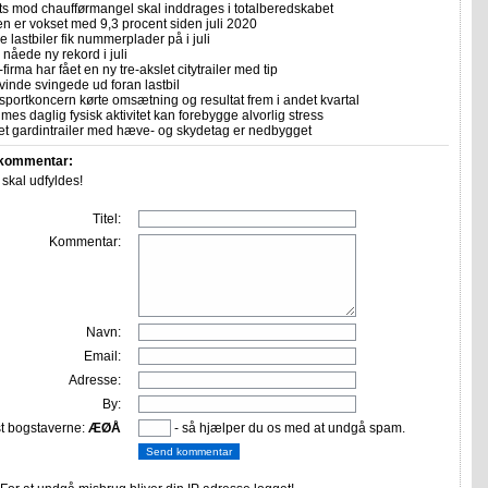
ts mod chaufførmangel skal inddrages i totalberedskabet
n er vokset med 9,3 procent siden juli 2020
 lastbiler fik nummerplader på i juli
nåede ny rekord i juli
firma har fået en ny tre-akslet citytrailer med tip
vinde svingede ud foran lastbil
sportkoncern kørte omsætning og resultat frem i andet kvartal
imes daglig fysisk aktivitet kan forebygge alvorlig stress
let gardintrailer med hæve- og skydetag er nedbygget
 kommentar:
r skal udfyldes!
Titel:
Kommentar:
Navn:
Email:
Adresse:
By:
st bogstaverne:
ÆØÅ
- så hjælper du os med at undgå spam.