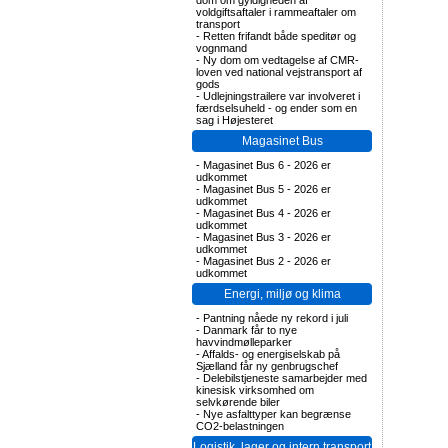
dom om gyldigheden af
voldgiftsaftaler i rammeaftaler om
transport
-
Retten frifandt både speditør og
vognmand
-
Ny dom om vedtagelse af CMR-
loven ved national vejstransport af
gods
-
Udlejningstrailere var involveret i
færdselsuheld - og ender som en
sag i Højesteret
Magasinet Bus
-
Magasinet Bus 6 - 2026 er
udkommet
-
Magasinet Bus 5 - 2026 er
udkommet
-
Magasinet Bus 4 - 2026 er
udkommet
-
Magasinet Bus 3 - 2026 er
udkommet
-
Magasinet Bus 2 - 2026 er
udkommet
Energi, miljø og klima
-
Pantning nåede ny rekord i juli
-
Danmark får to nye
havvindmølleparker
-
Affalds- og energiselskab på
Sjælland får ny genbrugschef
-
Delebilstjeneste samarbejder med
kinesisk virksomhed om
selvkørende biler
-
Nye asfalttyper kan begrænse
CO2-belastningen
Logistik, lager og intern transport