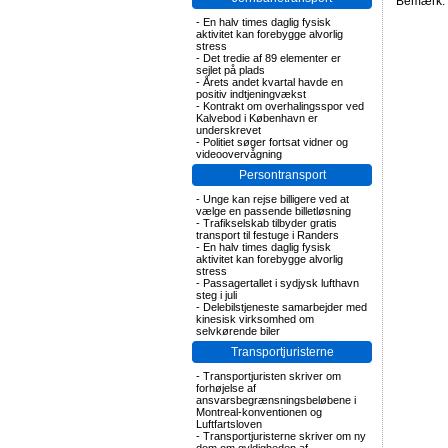
Bemærk: F
-
En halv times daglig fysisk
aktivitet kan forebygge alvorlig
stress
-
Det tredie af 89 elementer er
sejlet på plads
-
Årets andet kvartal havde en
positiv indtjeningvækst
-
Kontrakt om overhalingsspor ved
Kalvebod i København er
underskrevet
-
Politiet søger fortsat vidner og
videoovervågning
Persontransport
-
Unge kan rejse billigere ved at
vælge en passende billetløsning
-
Trafikselskab tilbyder gratis
transport til festuge i Randers
-
En halv times daglig fysisk
aktivitet kan forebygge alvorlig
stress
-
Passagertallet i sydjysk lufthavn
steg i juli
-
Delebilstjeneste samarbejder med
kinesisk virksomhed om
selvkørende biler
Transportjuristerne
-
Transportjuristen skriver om
forhøjelse af
ansvarsbegrænsningsbeløbene i
Montreal-konventionen og
Luftfartsloven
-
Transportjuristerne skriver om ny