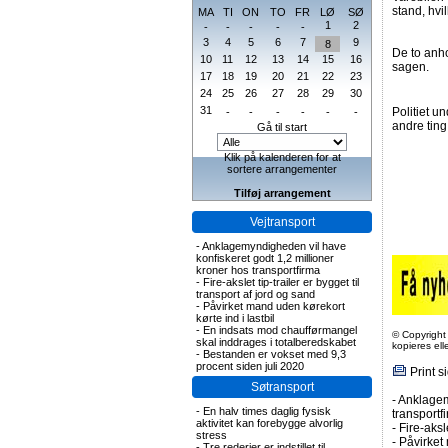
stand, hvi
MA
TI
ON
TO
FR
LØ
SØ
1
2
-
-
-
-
-
3
4
5
6
7
9
8
De to anho
10
11
12
13
14
15
16
sagen.
17
18
19
20
21
22
23
24
25
26
27
28
29
30
31
Politiet u
-
-
-
-
-
-
andre tin
Gå til start
Klik på kalenderen for at
sortere arrangementer
Tilføj arrangement
Vejtransport
-
Anklagemyndigheden vil have
konfiskeret godt 1,2 millioner
kroner hos transportfirma
-
Fire-akslet tip-trailer er bygget til
transport af jord og sand
-
Påvirket mand uden kørekort
kørte ind i lastbil
-
En indsats mod chaufførmangel
© Copyright
skal inddrages i totalberedskabet
kopieres el
-
Bestanden er vokset med 9,3
procent siden juli 2020
Print s
Søtransport
-
Anklagem
-
En halv times daglig fysisk
transportf
aktivitet kan forebygge alvorlig
-
Fire-aksl
stress
-
Påvirket 
-
Tre rederier er indstillet til