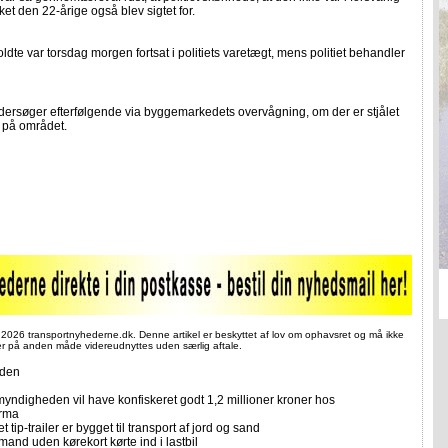
lket den 22-årige også blev sigtet for.
ldte var torsdag morgen fortsat i politiets varetægt, mens politiet behandler
ndersøger efterfølgende via byggemarkedets overvågning, om der er stjålet
g på området.
 2026 transportnyhederne.dk. Denne artikel er beskyttet af lov om ophavsret og må ikke
ler på anden måde videreudnyttes uden særlig aftale.
iden
yndigheden vil have konfiskeret godt 1,2 millioner kroner hos
irma
et tip-trailer er bygget til transport af jord og sand
mand uden kørekort kørte ind i lastbil