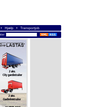
•
Hjælp
•
Transportjob
ikler