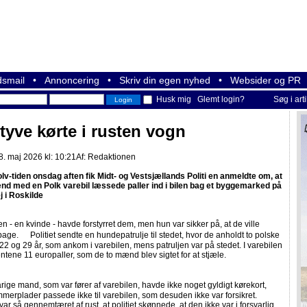
smail
•
Annoncering
•
Skriv din egen nyhed
•
Websider og PR
Husk mig
Glemt login?
Søg i art
etyve kørte i rusten vogn
. maj 2026 kl: 10:21
Af:
Redaktionen
lv-tiden onsdag aften fik Midt- og Vestsjællands Politi en anmeldte om, at
nd med en Polk varebil læssede paller ind i bilen bag et byggemarked på
j i Roskilde
 - en kvinde - havde forstyrret dem, men hun var sikker på, at de ville
age. Politiet sendte en hundepatrulje til stedet, hvor de anholdt to polske
 og 29 år, som ankom i varebilen, mens patruljen var på stedet. I varebilen
entene 11 europaller, som de to mænd blev sigtet for at stjæle.
ge mand, som var fører af varebilen, havde ikke noget gyldigt kørekort,
merplader passede ikke til varebilen, som desuden ikke var forsikret.
var så gennemtæret af rust, at politiet skønnede, at den ikke var i forsvarlig