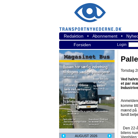
Redaktion
•
Abonnement
•
Nyhed
Forsiden
Login
Pall
Torsdag 28
Ved halvto
et par mæ
Industrive
Anmelderen
komme tilb
mænd på 22
fandt betj
Den 22-åri
bilens num
AUGUST 2026
Varebilen 