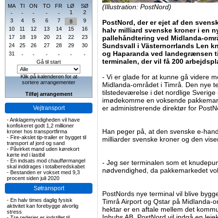
MA
TI
ON
TO
FR
LØ
SØ
(Illustration: PostNord)
1
2
-
-
-
-
-
3
4
5
6
7
9
8
PostNord, der er ejet af den svens
10
11
12
13
14
15
16
halv milliard svenske kroner i en ny
17
18
19
20
21
22
23
pallehåndtering ved Midlanda-områd
Sundsvall i Västernorrlands Len k
24
25
26
27
28
29
30
og Haparanda ved landegrænsen til
31
-
-
-
-
-
-
terminalen, der vil få 200 arbejdspla
Gå til start
- Vi er glade for at kunne gå videre 
Klik på kalenderen for at
sortere arrangementer
Midlanda-området i Timrå. Den nye te
tilstedeværelse i det nordlige Sverige
Tilføj arrangement
imødekomme en voksende pakkemarked
er administrerende direktør for PostN
Vejtransport
-
Anklagemyndigheden vil have
konfiskeret godt 1,2 millioner
Han peger på, at den svenske e-hande
kroner hos transportfirma
-
Fire-akslet tip-trailer er bygget til
milliarder svenske kroner og den vis
transport af jord og sand
-
Påvirket mand uden kørekort
kørte ind i lastbil
-
En indsats mod chaufførmangel
- Jeg ser terminalen som et knudepu
skal inddrages i totalberedskabet
nødvendighed, da pakkemarkedet vokse
-
Bestanden er vokset med 9,3
procent siden juli 2020
Søtransport
PostNords nye terminal vil blive byg
-
En halv times daglig fysisk
Timrå Airport og Qstar på Midlanda-
aktivitet kan forebygge alvorlig
hektar er en aftale mellem det komm
stress
Inhubs AB. PostNord vil indgå en leje
-
Tre rederier er indstillet til