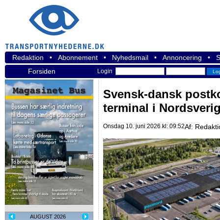
Redaktion
•
Abonnement
•
Nyhedsmail
•
Annoncering
•
S
Forsiden
Login
Svensk-dansk postk
terminal i Nordsveri
Onsdag 10. juni 2026 kl: 09:52
Af:
Redakti
AUGUST 2026