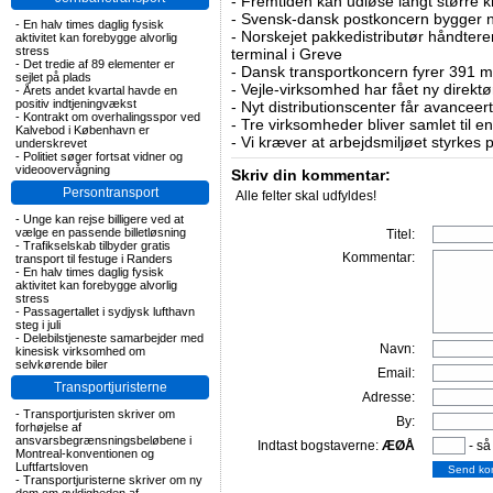
-
Fremtiden kan udløse langt større krav
-
Svensk-dansk postkoncern bygger ny
-
En halv times daglig fysisk
-
Norskejet pakkedistributør håndterer
aktivitet kan forebygge alvorlig
stress
terminal i Greve
-
Det tredie af 89 elementer er
-
Dansk transportkoncern fyrer 391 m
sejlet på plads
-
Vejle-virksomhed har fået ny direktø
-
Årets andet kvartal havde en
positiv indtjeningvækst
-
Nyt distributionscenter får avanceer
-
Kontrakt om overhalingsspor ved
-
Tre virksomheder bliver samlet til e
Kalvebod i København er
-
Vi kræver at arbejdsmiljøet styrkes 
underskrevet
-
Politiet søger fortsat vidner og
videoovervågning
Skriv din kommentar:
Persontransport
Alle felter skal udfyldes!
-
Unge kan rejse billigere ved at
vælge en passende billetløsning
Titel:
-
Trafikselskab tilbyder gratis
Kommentar:
transport til festuge i Randers
-
En halv times daglig fysisk
aktivitet kan forebygge alvorlig
stress
-
Passagertallet i sydjysk lufthavn
steg i juli
-
Delebilstjeneste samarbejder med
Navn:
kinesisk virksomhed om
selvkørende biler
Email:
Transportjuristerne
Adresse:
-
Transportjuristen skriver om
By:
forhøjelse af
ansvarsbegrænsningsbeløbene i
Indtast bogstaverne:
ÆØÅ
- så
Montreal-konventionen og
Luftfartsloven
-
Transportjuristerne skriver om ny