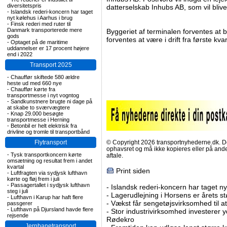
diversitetspris
datterselskab Inhubs AB, som vil blive
-
Islandsk rederi-koncern har taget
nyt kølehus i Aarhus i brug
-
Finsk rederi med ruter til
Danmark transporterede mere
Byggeriet af terminalen forventes at 
gods
forventes at være i drift fra første kv
-
Optaget på de maritime
uddannelser er 17 procent højere
end i 2022
Transport 2025
-
Chauffør skiftede 580 ældre
heste ud med 660 nye
-
Chauffør kørte fra
transportmesse i nyt vogntog
-
Sandkunstnere brugte ni dage på
at skabe to sværvægtere
-
Knap 29.000 besøgte
transportmesse i Herning
-
Betonbil er helt elektrisk fra
drivline og tromle til transportbånd
Flytransport
© Copyright 2026 transportnyhederne.dk. Den
ophavsret og må ikke kopieres eller på an
-
Tysk transportkoncern kørte
aftale.
omsætning og resultat frem i andet
kvartal
Print siden
-
Luftfragten via sydjysk lufthavn
kørte og fløj frem i juli
-
Passagertallet i sydjysk lufthavn
-
Islandsk rederi-koncern har taget ny
steg i juli
-
Lagerudlejning i Horsens er årets st
-
Lufthavn i Karup har haft flere
-
Vækst får sengetøjsvirksomhed til at
passgerer
-
Lufthavn på Djursland havde flere
-
Stor industrivirksomhed investerer yd
rejsende
Rødekro
Jernbanetransport