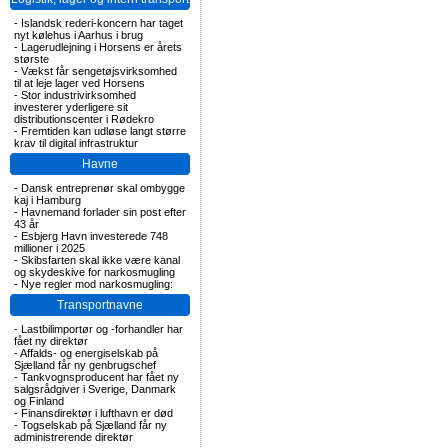
-
Islandsk rederi-koncern har taget
nyt kølehus i Aarhus i brug
-
Lagerudlejning i Horsens er årets
største
-
Vækst får sengetøjsvirksomhed
til at leje lager ved Horsens
-
Stor industrivirksomhed
investerer yderligere sit
distributionscenter i Rødekro
-
Fremtiden kan udløse langt større
krav til digital infrastruktur
Havne
-
Dansk entreprenør skal ombygge
kaj i Hamburg
-
Havnemand forlader sin post efter
43 år
-
Esbjerg Havn investerede 748
millioner i 2025
-
Skibsfarten skal ikke være kanal
og skydeskive for narkosmugling
-
Nye regler mod narkosmugling:
Transportnavne
-
Lastbilimportør og -forhandler har
fået ny direktør
-
Affalds- og energiselskab på
Sjælland får ny genbrugschef
-
Tankvognsproducent har fået ny
salgsrådgiver i Sverige, Danmark
og Finland
-
Finansdirektør i lufthavn er død
-
Togselskab på Sjælland får ny
administrerende direktør