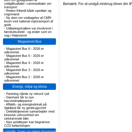
dom om gyldigheden af
voldgiftsaftaler i rammeaftaler om
Bemærk: For at undgå misbrug bliver din IP
transport
-
Retten frifandt både speditør og
vognmand
-
Ny dom om vedtagelse af CMR-
loven ved national vejstransport af
gods
-
Udlejningstrailere var involveret i
færdselsuheld - og ender som en
sag i Højesteret
Magasinet Bus
-
Magasinet Bus 6 - 2026 er
udkommet
-
Magasinet Bus 5 - 2026 er
udkommet
-
Magasinet Bus 4 - 2026 er
udkommet
-
Magasinet Bus 3 - 2026 er
udkommet
-
Magasinet Bus 2 - 2026 er
udkommet
Energi, miljø og klima
-
Pantning nåede ny rekord i juli
-
Danmark får to nye
havvindmølleparker
-
Affalds- og energiselskab på
Sjælland får ny genbrugschef
-
Delebilstjeneste samarbejder med
kinesisk virksomhed om
selvkørende biler
-
Nye asfalttyper kan begrænse
CO2-belastningen
Logistik, lager og intern transport