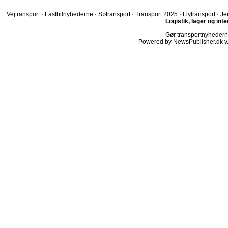
Vejtransport
·
Lastbilnyhederne
·
Søtransport
·
Transport 2025
·
Flytransport
·
Je
Logistik, lager og int
Gør transportnyhederne.
Powered by NewsPublisher.dk v