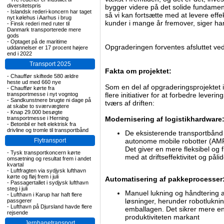
diversitetspris
bygger videre på det solide fundamen
-
Islandsk rederi-koncern har taget
så vi kan fortsætte med at levere effek
nyt kølehus i Aarhus i brug
kunder i mange år fremover, siger ha
-
Finsk rederi med ruter til
Danmark transporterede mere
gods
-
Optaget på de maritime
Opgraderingen forventes afsluttet v
uddannelser er 17 procent højere
end i 2022
Transport 2025
Fakta om projektet:
-
Chauffør skiftede 580 ældre
heste ud med 660 nye
Som en del af opgraderingsprojektet 
-
Chauffør kørte fra
transportmesse i nyt vogntog
flere initiativer for at forbedre lever
-
Sandkunstnere brugte ni dage på
tværs af driften:
at skabe to sværvægtere
-
Knap 29.000 besøgte
transportmesse i Herning
Modernisering af logistikhardware
-
Betonbil er helt elektrisk fra
drivline og tromle til transportbånd
De eksisterende transportbånd 
Flytransport
autonome mobile robotter (AMR),
Det giver en mere fleksibel og f
-
Tysk transportkoncern kørte
med at driftseffektivitet og pål
omsætning og resultat frem i andet
kvartal
-
Luftfragten via sydjysk lufthavn
kørte og fløj frem i juli
Automatisering af pakkeprocesser
-
Passagertallet i sydjysk lufthavn
steg i juli
Manuel lukning og håndtering a
-
Lufthavn i Karup har haft flere
løsninger, herunder robotluknin
passgerer
-
Lufthavn på Djursland havde flere
emballagen. Det sikrer mere ens
rejsende
produktiviteten markant
Jernbanetransport