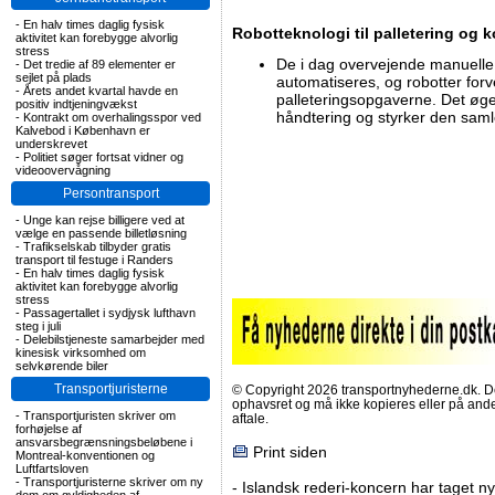
-
En halv times daglig fysisk
Robotteknologi til palletering og 
aktivitet kan forebygge alvorlig
stress
De i dag overvejende manuelle
-
Det tredie af 89 elementer er
sejlet på plads
automatiseres, og robotter forv
-
Årets andet kvartal havde en
palleteringsopgaverne. Det øg
positiv indtjeningvækst
håndtering og styrker den saml
-
Kontrakt om overhalingsspor ved
Kalvebod i København er
underskrevet
-
Politiet søger fortsat vidner og
videoovervågning
Persontransport
-
Unge kan rejse billigere ved at
vælge en passende billetløsning
-
Trafikselskab tilbyder gratis
transport til festuge i Randers
-
En halv times daglig fysisk
aktivitet kan forebygge alvorlig
stress
-
Passagertallet i sydjysk lufthavn
steg i juli
-
Delebilstjeneste samarbejder med
kinesisk virksomhed om
selvkørende biler
Transportjuristerne
© Copyright 2026 transportnyhederne.dk. Den
ophavsret og må ikke kopieres eller på an
-
Transportjuristen skriver om
aftale.
forhøjelse af
ansvarsbegrænsningsbeløbene i
Print siden
Montreal-konventionen og
Luftfartsloven
-
Transportjuristerne skriver om ny
-
Islandsk rederi-koncern har taget ny