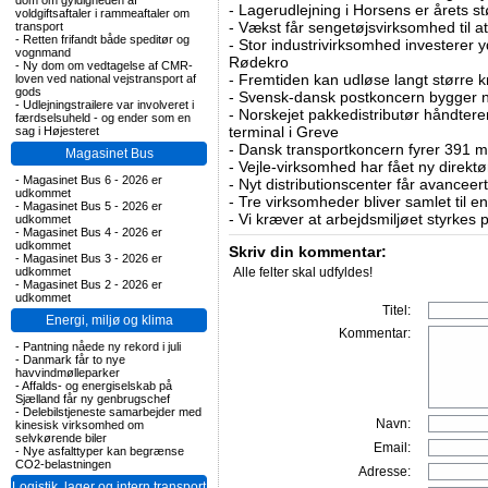
dom om gyldigheden af
-
Lagerudlejning i Horsens er årets st
voldgiftsaftaler i rammeaftaler om
-
Vækst får sengetøjsvirksomhed til at
transport
-
Retten frifandt både speditør og
-
Stor industrivirksomhed investerer yd
vognmand
Rødekro
-
Ny dom om vedtagelse af CMR-
-
Fremtiden kan udløse langt større krav
loven ved national vejstransport af
gods
-
Svensk-dansk postkoncern bygger ny
-
Udlejningstrailere var involveret i
-
Norskejet pakkedistributør håndterer
færdselsuheld - og ender som en
terminal i Greve
sag i Højesteret
-
Dansk transportkoncern fyrer 391 m
Magasinet Bus
-
Vejle-virksomhed har fået ny direktø
-
Magasinet Bus 6 - 2026 er
-
Nyt distributionscenter får avanceer
udkommet
-
Tre virksomheder bliver samlet til e
-
Magasinet Bus 5 - 2026 er
-
Vi kræver at arbejdsmiljøet styrkes 
udkommet
-
Magasinet Bus 4 - 2026 er
udkommet
Skriv din kommentar:
-
Magasinet Bus 3 - 2026 er
udkommet
Alle felter skal udfyldes!
-
Magasinet Bus 2 - 2026 er
udkommet
Titel:
Energi, miljø og klima
Kommentar:
-
Pantning nåede ny rekord i juli
-
Danmark får to nye
havvindmølleparker
-
Affalds- og energiselskab på
Sjælland får ny genbrugschef
-
Delebilstjeneste samarbejder med
Navn:
kinesisk virksomhed om
selvkørende biler
Email:
-
Nye asfalttyper kan begrænse
CO2-belastningen
Adresse:
Logistik, lager og intern transport