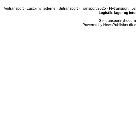
Vejtransport
·
Lastbilnyhederne
·
Søtransport
·
Transport 2025
·
Flytransport
·
Je
Logistik, lager og int
Gør transportnyhederne.
Powered by NewsPublisher.dk v