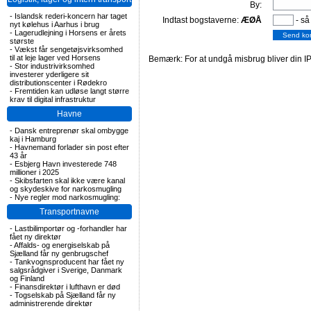
By:
-
Islandsk rederi-koncern har taget
Indtast bogstaverne:
ÆØÅ
- så
nyt kølehus i Aarhus i brug
-
Lagerudlejning i Horsens er årets
største
-
Vækst får sengetøjsvirksomhed
til at leje lager ved Horsens
Bemærk: For at undgå misbrug bliver din IP
-
Stor industrivirksomhed
investerer yderligere sit
distributionscenter i Rødekro
-
Fremtiden kan udløse langt større
krav til digital infrastruktur
Havne
-
Dansk entreprenør skal ombygge
kaj i Hamburg
-
Havnemand forlader sin post efter
43 år
-
Esbjerg Havn investerede 748
millioner i 2025
-
Skibsfarten skal ikke være kanal
og skydeskive for narkosmugling
-
Nye regler mod narkosmugling:
Transportnavne
-
Lastbilimportør og -forhandler har
fået ny direktør
-
Affalds- og energiselskab på
Sjælland får ny genbrugschef
-
Tankvognsproducent har fået ny
salgsrådgiver i Sverige, Danmark
og Finland
-
Finansdirektør i lufthavn er død
-
Togselskab på Sjælland får ny
administrerende direktør