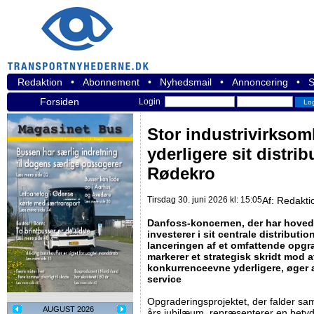
Redaktion
•
Abonnement
•
Nyhedsmail
•
Annoncering
•
S
Forsiden
Login
Stor industrivirksom
yderligere sit distrib
Rødekro
Tirsdag 30. juni 2026 kl: 15:05
Af:
Redakti
Danfoss-koncernen, der har hoved
investerer i sit centrale distribut
lanceringen af et omfattende opgra
markerer et strategisk skridt mod a
konkurrenceevne yderligere, øger 
service
Opgraderingsprojektet, der falder sa
AUGUST 2026
års jubilæum, repræsenterer en betydel