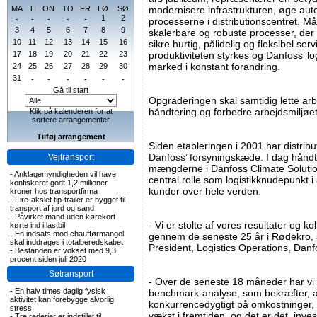
MA
TI
ON
TO
FR
LØ
SØ
modernisere infrastrukturen, øge aut
1
2
-
-
-
-
-
processerne i distributionscentret. Må
3
4
5
6
7
8
9
skalerbare og robuste processer, der
10
11
12
13
14
15
16
sikre hurtig, pålidelig og fleksibel se
17
18
19
20
21
22
23
produktiviteten styrkes og Danfoss’ log
marked i konstant forandring.
24
25
26
27
28
29
30
31
-
-
-
-
-
-
Gå til start
Opgraderingen skal samtidig lette a
håndtering og forbedre arbejdsmiljøet
Klik på kalenderen for at
sortere arrangementer
Tilføj arrangement
Siden etableringen i 2001 har distrib
Danfoss’ forsyningskæde. I dag håndt
Vejtransport
mængderne i Danfoss Climate Solution
-
Anklagemyndigheden vil have
central rolle som logistikknudepunkt i a
konfiskeret godt 1,2 millioner
kunder over hele verden.
kroner hos transportfirma
-
Fire-akslet tip-trailer er bygget til
transport af jord og sand
-
Påvirket mand uden kørekort
- Vi er stolte af vores resultater og 
kørte ind i lastbil
-
En indsats mod chaufførmangel
gennem de seneste 25 år i Rødekro, 
skal inddrages i totalberedskabet
President, Logistics Operations, Danf
-
Bestanden er vokset med 9,3
procent siden juli 2020
Søtransport
- Over de seneste 18 måneder har vi
-
En halv times daglig fysisk
benchmark-analyse, som bekræfter, at 
aktivitet kan forebygge alvorlig
konkurrencedygtigt på omkostninger, s
stress
vækst i fremtiden, og det er det, inve
-
Tre rederier er indstillet til