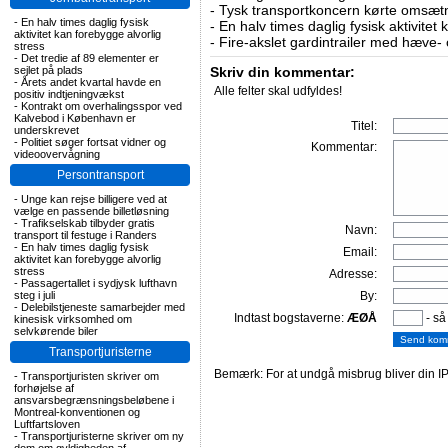
-
Tysk transportkoncern kørte omsætni
-
En halv times daglig fysisk
-
En halv times daglig fysisk aktivitet
aktivitet kan forebygge alvorlig
-
Fire-akslet gardintrailer med hæve-
stress
-
Det tredie af 89 elementer er
sejlet på plads
Skriv din kommentar:
-
Årets andet kvartal havde en
Alle felter skal udfyldes!
positiv indtjeningvækst
-
Kontrakt om overhalingsspor ved
Kalvebod i København er
Titel:
underskrevet
-
Politiet søger fortsat vidner og
Kommentar:
videoovervågning
Persontransport
-
Unge kan rejse billigere ved at
vælge en passende billetløsning
-
Trafikselskab tilbyder gratis
Navn:
transport til festuge i Randers
-
En halv times daglig fysisk
Email:
aktivitet kan forebygge alvorlig
stress
Adresse:
-
Passagertallet i sydjysk lufthavn
steg i juli
By:
-
Delebilstjeneste samarbejder med
Indtast bogstaverne:
ÆØÅ
- så
kinesisk virksomhed om
selvkørende biler
Transportjuristerne
Bemærk: For at undgå misbrug bliver din IP
-
Transportjuristen skriver om
forhøjelse af
ansvarsbegrænsningsbeløbene i
Montreal-konventionen og
Luftfartsloven
-
Transportjuristerne skriver om ny