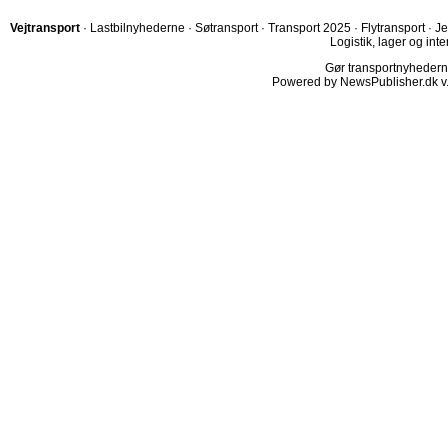
Vejtransport
·
Lastbilnyhederne
·
Søtransport
·
Transport 2025
·
Flytransport
·
Je
Logistik, lager og inte
Gør transportnyhederne.
Powered by NewsPublisher.dk v