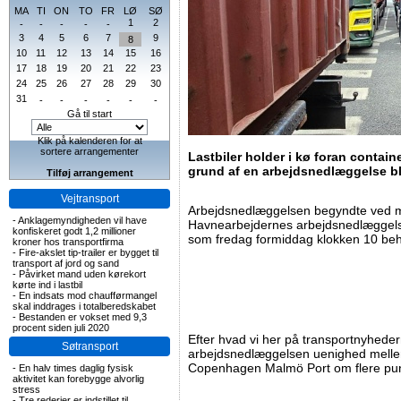
MA
TI
ON
TO
FR
LØ
SØ
1
2
-
-
-
-
-
3
4
5
6
7
9
8
10
11
12
13
14
15
16
17
18
19
20
21
22
23
24
25
26
27
28
29
30
31
-
-
-
-
-
-
Gå til start
Klik på kalenderen for at
sortere arrangementer
Lastbiler holder i kø foran contai
grund af en arbejdsnedlæggelse bl
Tilføj arrangement
Vejtransport
Arbejdsnedlæggelsen begyndte ved m
-
Anklagemyndigheden vil have
Havnearbejdernes arbejdsnedlæggelse 
konfiskeret godt 1,2 millioner
som fredag formiddag klokken 10 be
kroner hos transportfirma
-
Fire-akslet tip-trailer er bygget til
transport af jord og sand
-
Påvirket mand uden kørekort
kørte ind i lastbil
-
En indsats mod chaufførmangel
skal inddrages i totalberedskabet
-
Bestanden er vokset med 9,3
procent siden juli 2020
Efter hvad vi her på transportnyheder
Søtransport
arbejdsnedlæggelsen uenighed melle
Copenhagen Malmö Port om flere punk
-
En halv times daglig fysisk
aktivitet kan forebygge alvorlig
stress
-
Tre rederier er indstillet til