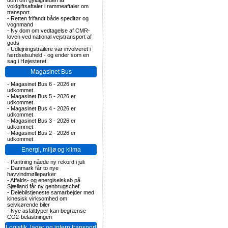
dom om gyldigheden af
voldgiftsaftaler i rammeaftaler om
transport
-
Retten frifandt både speditør og
vognmand
-
Ny dom om vedtagelse af CMR-
loven ved national vejstransport af
gods
-
Udlejningstrailere var involveret i
færdselsuheld - og ender som en
sag i Højesteret
Magasinet Bus
-
Magasinet Bus 6 - 2026 er
udkommet
-
Magasinet Bus 5 - 2026 er
udkommet
-
Magasinet Bus 4 - 2026 er
udkommet
-
Magasinet Bus 3 - 2026 er
udkommet
-
Magasinet Bus 2 - 2026 er
udkommet
Energi, miljø og klima
-
Pantning nåede ny rekord i juli
-
Danmark får to nye
havvindmølleparker
-
Affalds- og energiselskab på
Sjælland får ny genbrugschef
-
Delebilstjeneste samarbejder med
kinesisk virksomhed om
selvkørende biler
-
Nye asfalttyper kan begrænse
CO2-belastningen
Logistik, lager og intern transport