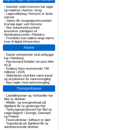
-
Islandsk rederi-koncern har taget
nyt kølehus i Aarhus i brug
-
Lagerudlejning i Horsens er årets
største
-
Vækst får sengetøjsvirksomhed
til at leje lager ved Horsens
-
Stor industrivirksomhed
investerer yderligere sit
distributionscenter i Rødekro
-
Fremtiden kan udløse langt større
krav til digital infrastruktur
Havne
-
Dansk entreprenør skal ombygge
kaj i Hamburg
-
Havnemand forlader sin post efter
43 år
-
Esbjerg Havn investerede 748
millioner i 2025
-
Skibsfarten skal ikke være kanal
og skydeskive for narkosmugling
-
Nye regler mod narkosmugling:
Transportnavne
-
Lastbilimportør og -forhandler har
fået ny direktør
-
Affalds- og energiselskab på
Sjælland får ny genbrugschef
-
Tankvognsproducent har fået ny
salgsrådgiver i Sverige, Danmark
og Finland
-
Finansdirektør i lufthavn er død
-
Togselskab på Sjælland får ny
administrerende direktør