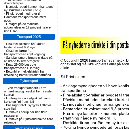
diversitetspris
-
Islandsk rederi-koncern har taget
nyt kølehus i Aarhus i brug
-
Finsk rederi med ruter til
Danmark transporterede mere
gods
-
Optaget på de maritime
uddannelser er 17 procent højere
end i 2022
Transport 2025
-
Chauffør skiftede 580 ældre
heste ud med 660 nye
-
Chauffør kørte fra
transportmesse i nyt vogntog
-
Sandkunstnere brugte ni dage på
© Copyright 2026 transportnyhederne.dk. Den
at skabe to sværvægtere
ophavsret og må ikke kopieres eller på an
-
Knap 29.000 besøgte
aftale.
transportmesse i Herning
-
Betonbil er helt elektrisk fra
drivline og tromle til transportbånd
Print siden
Flytransport
-
Anklagemyndigheden vil have konfisk
-
Tysk transportkoncern kørte
transportfirma
omsætning og resultat frem i andet
-
Fire-akslet tip-trailer er bygget til t
kvartal
-
Luftfragten via sydjysk lufthavn
-
Påvirket mand uden kørekort kørte in
kørte og fløj frem i juli
-
En indsats mod chaufførmangel skal
-
Passagertallet i sydjysk lufthavn
-
Bestanden er vokset med 9,3 procent
steg i juli
-
Lufthavn i Karup har haft flere
-
Færre nye lastbiler fik nummerplader 
passgerer
-
Pantning nåede ny rekord i juli
-
Lufthavn på Djursland havde flere
-
Roskilde-firma har fået en ny tre-aksl
rejsende
-
70-årig kvinde svingede ud foran las
Jernbanetransport