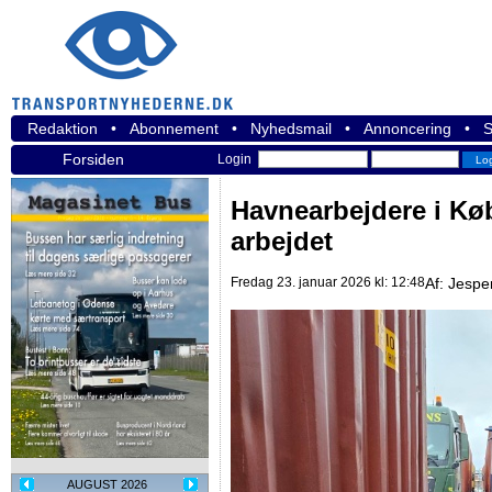
Redaktion
•
Abonnement
•
Nyhedsmail
•
Annoncering
•
S
Forsiden
Login
Havnearbejdere i Kø
arbejdet
Fredag 23. januar 2026 kl: 12:48
Af:
Jespe
AUGUST 2026