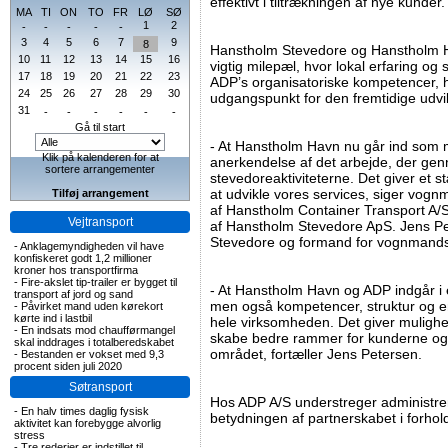
effektivt i tiltrækningen af nye kunder.
MA
TI
ON
TO
FR
LØ
SØ
1
2
-
-
-
-
-
3
4
5
6
7
9
8
Hanstholm Stevedore og Hanstholm H
10
11
12
13
14
15
16
vigtig milepæl, hvor lokal erfaring o
17
18
19
20
21
22
23
ADP’s organisatoriske kompetencer, hv
24
25
26
27
28
29
30
udgangspunkt for den fremtidige udvik
31
-
-
-
-
-
-
Gå til start
- At Hanstholm Havn nu går ind som m
Klik på kalenderen for at
anerkendelse af det arbejde, der genn
sortere arrangementer
stevedoreaktiviteterne. Det giver et 
at udvikle vores services, siger vog
Tilføj arrangement
af Hanstholm Container Transport A/
Vejtransport
af Hanstholm Stevedore ApS. Jens Pe
Stevedore og formand for vognmands
-
Anklagemyndigheden vil have
konfiskeret godt 1,2 millioner
kroner hos transportfirma
-
Fire-akslet tip-trailer er bygget til
- At Hanstholm Havn og ADP indgår i ej
transport af jord og sand
men også kompetencer, struktur og en 
-
Påvirket mand uden kørekort
kørte ind i lastbil
hele virksomheden. Det giver mulighed
-
En indsats mod chaufførmangel
skabe bedre rammer for kunderne og 
skal inddrages i totalberedskabet
området, fortæller Jens Petersen.
-
Bestanden er vokset med 9,3
procent siden juli 2020
Søtransport
Hos ADP A/S understreger administr
-
En halv times daglig fysisk
betydningen af partnerskabet i forhold
aktivitet kan forebygge alvorlig
stress
-
Tre rederier er indstillet til