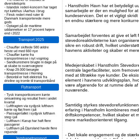
diversitetspris
- Hanstholm Havn har et betydeligt uu
-
Islandsk rederi-koncern har taget
samarbejde er der en mulighed for at 
nyt kølehus i Aarhus i brug
-
Finsk rederi med ruter til
kundeservicen. Det er et vigtigt skridt
Danmark transporterede mere
en endnu stærkere og mere konkurren
gods
-
Optaget på de maritime
uddannelser er 17 procent højere
end i 2022
Samarbejdet forventes at give et løft
Transport 2025
stevedoreaktiviteterne kan organise
sikre en robust drift, hvilket underst
-
Chauffør skiftede 580 ældre
havnens aktiviteter og skaber et me
heste ud med 660 nye
-
Chauffør kørte fra
transportmesse i nyt vogntog
-
Sandkunstnere brugte ni dage på
Medejerskabet i Hanstholm Stevedore
at skabe to sværvægtere
-
Knap 29.000 besøgte
centrale lagerfaciliteter, som fremover v
transportmesse i Herning
med at tiltrække nye kunder. De eksist
-
Betonbil er helt elektrisk fra
element i havnens udviklingsplan, hvo
drivline og tromle til transportbånd
være afgørende for at rumme dele af d
Flytransport
nuværende.
-
Tysk transportkoncern kørte
omsætning og resultat frem i andet
kvartal
Samtidig styrkes stevedorefunktionen 
-
Luftfragten via sydjysk lufthavn
erfaring i Hanstholm kombineres med
kørte og fløj frem i juli
-
Passagertallet i sydjysk lufthavn
driftskompetencer, hvilket skaber et
steg i juli
mere markedsorienteret tilgang.
-
Lufthavn i Karup har haft flere
passgerer
-
Lufthavn på Djursland havde flere
rejsende
- Det lokale engagement og de stærke 
Jernbanetransport