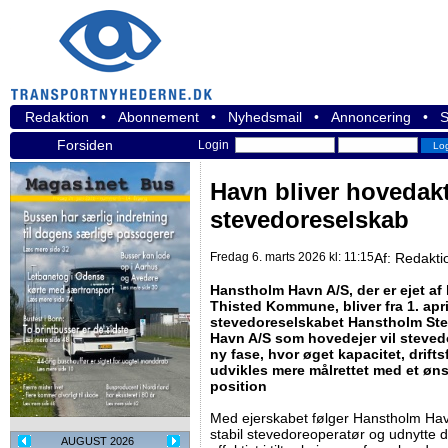
Redaktion
•
Abonnement
•
Nyhedsmail
•
Annoncering
•
S
Forsiden
Login
Havn bliver hovedak
stevedoreselskab
Fredag 6. marts 2026 kl: 11:15
Af:
Redakti
Hanstholm Havn A/S, der er ejet a
Thisted Kommune, bliver fra 1. apri
stevedoreselskabet Hanstholm St
Havn A/S som hovedejer vil steve
ny fase, hvor øget kapacitet, drif
udvikles mere målrettet med et øn
position
Med ejerskabet følger Hanstholm Hav
stabil stevedoreoperatør og udnytte 
AUGUST 2026