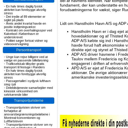
del af havnens identitet. Når kompet
fundament, der kan understøtte en hu
-
En halv times daglig fysisk
forudsætningerne for vækst, siger R
aktivitet kan forebygge alvorlig
stress
-
Det tredie af 89 elementer er
sejlet på plads
Lidt om Hanstholm Havn A/S og ADP 
-
Årets andet kvartal havde en
positiv indtjeningvækst
-
Kontrakt om overhalingsspor ved
Hanstholm Havn er i dag ejet 
Kalvebod i København er
hovedaktionær og af Thisted 
underskrevet
ADP A/S købte sig ind i Hanst
-
Politiet søger fortsat vidner og
videoovervågning
havde forud haft økonomiske va
direkte ejet og styret af This
Persontransport
ADP A/S driver havnene i Frede
-
Unge kan rejse billigere ved at
Taulov mellem Fredericia og Ko
vælge en passende billetløsning
engageret i driften af erhvervs
-
Trafikselskab tilbyder gratis
transport til festuge i Randers
APD A/S er ejet af Fredericia
-
En halv times daglig fysisk
aktionær. De øvrige aktionær
aktivitet kan forebygge alvorlig
amerikanske investeringsselsk
stress
-
Passagertallet i sydjysk lufthavn
steg i juli
-
Delebilstjeneste samarbejder med
kinesisk virksomhed om
selvkørende biler
Transportjuristerne
-
Transportjuristen skriver om
forhøjelse af
ansvarsbegrænsningsbeløbene i
Montreal-konventionen og
Luftfartsloven
-
Transportjuristerne skriver om ny