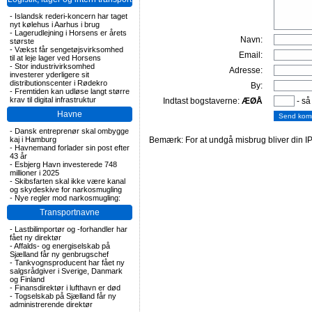
-
Islandsk rederi-koncern har taget
nyt kølehus i Aarhus i brug
-
Lagerudlejning i Horsens er årets
Navn:
største
-
Vækst får sengetøjsvirksomhed
Email:
til at leje lager ved Horsens
-
Stor industrivirksomhed
Adresse:
investerer yderligere sit
distributionscenter i Rødekro
By:
-
Fremtiden kan udløse langt større
krav til digital infrastruktur
Indtast bogstaverne:
ÆØÅ
- så
Havne
-
Dansk entreprenør skal ombygge
kaj i Hamburg
Bemærk: For at undgå misbrug bliver din IP
-
Havnemand forlader sin post efter
43 år
-
Esbjerg Havn investerede 748
millioner i 2025
-
Skibsfarten skal ikke være kanal
og skydeskive for narkosmugling
-
Nye regler mod narkosmugling:
Transportnavne
-
Lastbilimportør og -forhandler har
fået ny direktør
-
Affalds- og energiselskab på
Sjælland får ny genbrugschef
-
Tankvognsproducent har fået ny
salgsrådgiver i Sverige, Danmark
og Finland
-
Finansdirektør i lufthavn er død
-
Togselskab på Sjælland får ny
administrerende direktør