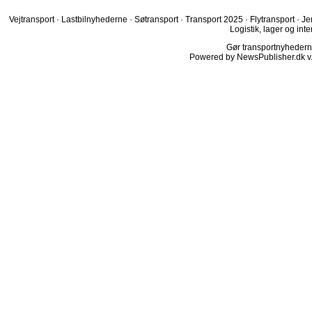
Vejtransport
·
Lastbilnyhederne
·
Søtransport
·
Transport 2025
·
Flytransport
·
Je
Logistik, lager og inte
Gør transportnyhederne.
Powered by NewsPublisher.dk v