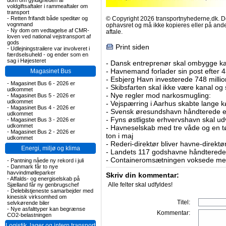
dom om gyldigheden af
voldgiftsaftaler i rammeaftaler om
transport
-
Retten frifandt både speditør og
© Copyright 2026 transportnyhederne.dk. Den
vognmand
ophavsret og må ikke kopieres eller på an
-
Ny dom om vedtagelse af CMR-
aftale.
loven ved national vejstransport af
gods
Print siden
-
Udlejningstrailere var involveret i
færdselsuheld - og ender som en
sag i Højesteret
-
Dansk entreprenør skal ombygge ka
-
Havnemand forlader sin post efter 4
Magasinet Bus
-
Esbjerg Havn investerede 748 millio
-
Magasinet Bus 6 - 2026 er
-
Skibsfarten skal ikke være kanal og
udkommet
-
Nye regler mod narkosmugling:
-
Magasinet Bus 5 - 2026 er
udkommet
-
Vejspærring i Aarhus skabte lange k
-
Magasinet Bus 4 - 2026 er
-
Svensk øresundshavn håndterede et
udkommet
-
Fyns østligste erhvervshavn skal ud
-
Magasinet Bus 3 - 2026 er
udkommet
-
Havneselskab med tre våde og en tø
-
Magasinet Bus 2 - 2026 er
ton i maj
udkommet
-
Rederi-direktør bliver havne-direktø
Energi, miljø og klima
-
Landets 117 godshavne håndterede 9
-
Containeromsætningen voksede med
-
Pantning nåede ny rekord i juli
-
Danmark får to nye
havvindmølleparker
Skriv din kommentar:
-
Affalds- og energiselskab på
Alle felter skal udfyldes!
Sjælland får ny genbrugschef
-
Delebilstjeneste samarbejder med
kinesisk virksomhed om
Titel:
selvkørende biler
-
Nye asfalttyper kan begrænse
Kommentar:
CO2-belastningen
Logistik, lager og intern transport