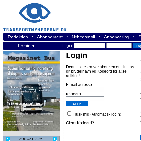
Redaktion
•
Abonnement
•
Nyhedsmail
•
Annoncering
•
S
Forsiden
Login
Login
Denne side kræver abonnement, indtast
dit brugernavn og Kodeord for at se
artiklen!
E-mail adresse:
Kodeord:
Husk mig (Automatisk login)
Glemt Kodeord?
AUGUST 2026