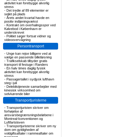
aktivitet kan forebygge alvorlig
stress
-
Det tredie af 89 elementer er
sejlet på plads
-
Årets andet kvartal havde en
positiv indtjeningvækst
-
Kontrakt om overhalingsspor ved
Kalvebod i København er
underskrevet
-
Politiet søger fortsat vidner og
videoovervågning
Persontransport
-
Unge kan rejse billigere ved at
vælge en passende billetløsning
-
Trafikselskab tilbyder gratis
transport til festuge i Randers
-
En halv times daglig fysisk
aktivitet kan forebygge alvorlig
stress
-
Passagertallet i sydjysk lufthavn
steg i juli
-
Delebilstjeneste samarbejder med
kinesisk virksomhed om
selvkørende biler
Transportjuristerne
-
Transportjuristen skriver om
forhøjelse af
ansvarsbegrænsningsbeløbene i
Montreal-konventionen og
Luftfartsloven
-
Transportjuristerne skriver om ny
dom om gyldigheden af
voldgiftsaftaler i rammeaftaler om