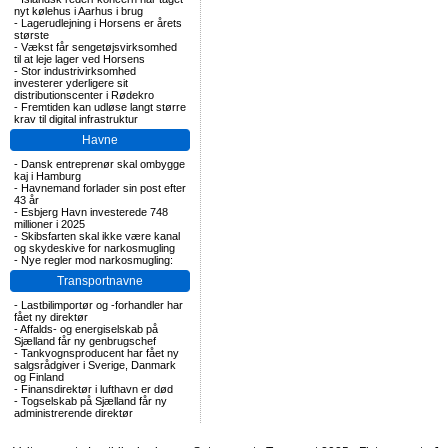
nyt kølehus i Aarhus i brug
-
Lagerudlejning i Horsens er årets
største
-
Vækst får sengetøjsvirksomhed
til at leje lager ved Horsens
-
Stor industrivirksomhed
investerer yderligere sit
distributionscenter i Rødekro
-
Fremtiden kan udløse langt større
krav til digital infrastruktur
Havne
-
Dansk entreprenør skal ombygge
kaj i Hamburg
-
Havnemand forlader sin post efter
43 år
-
Esbjerg Havn investerede 748
millioner i 2025
-
Skibsfarten skal ikke være kanal
og skydeskive for narkosmugling
-
Nye regler mod narkosmugling:
Transportnavne
-
Lastbilimportør og -forhandler har
fået ny direktør
-
Affalds- og energiselskab på
Sjælland får ny genbrugschef
-
Tankvognsproducent har fået ny
salgsrådgiver i Sverige, Danmark
og Finland
-
Finansdirektør i lufthavn er død
-
Togselskab på Sjælland får ny
administrerende direktør