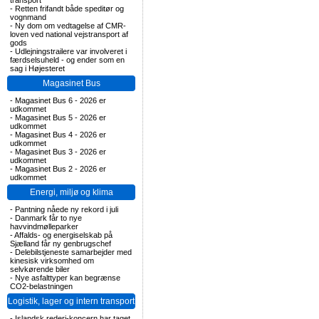
transport
-
Retten frifandt både speditør og
vognmand
-
Ny dom om vedtagelse af CMR-
loven ved national vejstransport af
gods
-
Udlejningstrailere var involveret i
færdselsuheld - og ender som en
sag i Højesteret
Magasinet Bus
-
Magasinet Bus 6 - 2026 er
udkommet
-
Magasinet Bus 5 - 2026 er
udkommet
-
Magasinet Bus 4 - 2026 er
udkommet
-
Magasinet Bus 3 - 2026 er
udkommet
-
Magasinet Bus 2 - 2026 er
udkommet
Energi, miljø og klima
-
Pantning nåede ny rekord i juli
-
Danmark får to nye
havvindmølleparker
-
Affalds- og energiselskab på
Sjælland får ny genbrugschef
-
Delebilstjeneste samarbejder med
kinesisk virksomhed om
selvkørende biler
-
Nye asfalttyper kan begrænse
CO2-belastningen
Logistik, lager og intern transport
-
Islandsk rederi-koncern har taget