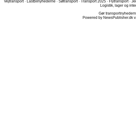
Vejtransport
·
Lastbilnyhederne
·
Søtransport
·
Transport 2025
·
Flytransport
·
Je
Logistik, lager og inte
Gør transportnyhederne.
Powered by NewsPublisher.dk v