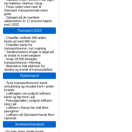
nyt kølehus i Aarhus i brug
-
Finsk rederi med ruter til
Danmark transporterede mere
gods
-
Optaget på de maritime
uddannelser er 17 procent højere
end i 2022
Transport 2025
-
Chauffør skiftede 580 ældre
heste ud med 660 nye
-
Chauffør kørte fra
transportmesse i nyt vogntog
-
Sandkunstnere brugte ni dage på
at skabe to sværvægtere
-
Knap 29.000 besøgte
transportmesse i Herning
-
Betonbil er helt elektrisk fra
drivline og tromle til transportbånd
Flytransport
-
Tysk transportkoncern kørte
omsætning og resultat frem i andet
kvartal
-
Luftfragten via sydjysk lufthavn
kørte og fløj frem i juli
-
Passagertallet i sydjysk lufthavn
steg i juli
-
Lufthavn i Karup har haft flere
passgerer
-
Lufthavn på Djursland havde flere
rejsende
Jernbanetransport
-
En halv times daglig fysisk