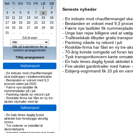
MA
TI
ON
TO
FR
LØ
SØ
1
2
-
-
-
-
-
Seneste nyheder
3
4
5
6
7
9
8
10
11
12
13
14
15
16
-
En indsats mod chaufførmangel skal
17
18
19
20
21
22
23
-
Bestanden er vokset med 9,3 procent
24
25
26
27
28
29
30
-
Færre nye lastbiler fik nummerplader 
-
Unge kan rejse billigere ved at vælg
31
-
-
-
-
-
-
-
Trafikselskab tilbyder gratis transpor
Gå til start
-
Pantning nåede ny rekord i juli
Klik på kalenderen for at
-
Roskilde-firma har fået en ny tre-aksl
sortere arrangementer
-
70-årig kvinde svingede ud foran las
-
Tysk transportkoncern kørte omsætni
Tilføj arrangement
-
En halv times daglig fysisk aktivitet
Vejtransport
-
Fire-akslet gardintrailer med hæve-
-
Esbjerg-vognmand fik 10 på en va
-
En indsats mod chaufførmangel
skal inddrages i totalberedskabet
-
Bestanden er vokset med 9,3
procent siden juli 2020
-
Færre nye lastbiler fik
nummerplader på i juli
-
Pantning nåede ny rekord i juli
-
Roskilde-firma har fået en ny tre-
akslet citytrailer med tip
Søtransport
-
En halv times daglig fysisk
aktivitet kan forebygge alvorlig
stress
-
Tre rederier er indstillet til
diversitetspris
-
Islandsk rederi-koncern har taget