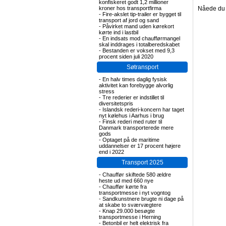
konfiskeret godt 1,2 millioner
kroner hos transportfirma
Nåede du 
-
Fire-akslet tip-trailer er bygget til
transport af jord og sand
-
Påvirket mand uden kørekort
kørte ind i lastbil
-
En indsats mod chaufførmangel
skal inddrages i totalberedskabet
-
Bestanden er vokset med 9,3
procent siden juli 2020
Søtransport
-
En halv times daglig fysisk
aktivitet kan forebygge alvorlig
stress
-
Tre rederier er indstillet til
diversitetspris
-
Islandsk rederi-koncern har taget
nyt kølehus i Aarhus i brug
-
Finsk rederi med ruter til
Danmark transporterede mere
gods
-
Optaget på de maritime
uddannelser er 17 procent højere
end i 2022
Transport 2025
-
Chauffør skiftede 580 ældre
heste ud med 660 nye
-
Chauffør kørte fra
transportmesse i nyt vogntog
-
Sandkunstnere brugte ni dage på
at skabe to sværvægtere
-
Knap 29.000 besøgte
transportmesse i Herning
-
Betonbil er helt elektrisk fra