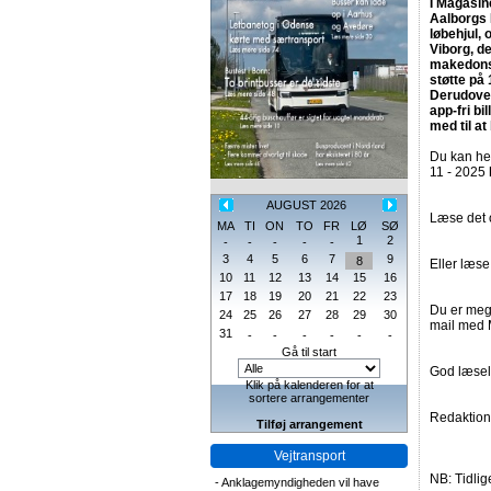
I Magasin
Aalborgs 
løbehjul, 
Viborg, d
makedonsk
støtte på 
Derudover
app-fri b
med til a
Du kan he
11 - 2025
AUGUST 2026
Læse det 
MA
TI
ON
TO
FR
LØ
SØ
1
2
-
-
-
-
-
3
4
5
6
7
9
8
Eller læse
10
11
12
13
14
15
16
17
18
19
20
21
22
23
Du er meg
24
25
26
27
28
29
30
mail med M
31
-
-
-
-
-
-
Gå til start
God læsel
Klik på kalenderen for at
sortere arrangementer
Redaktio
Tilføj arrangement
Vejtransport
NB: Tidli
-
Anklagemyndigheden vil have