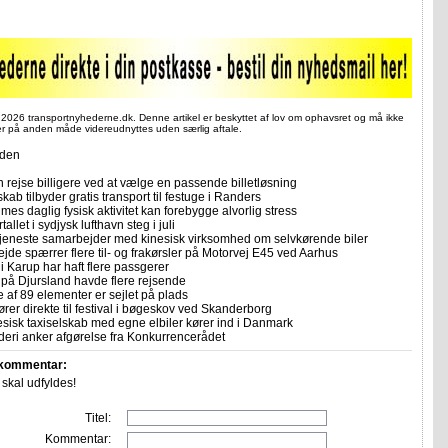
 2026 transportnyhederne.dk. Denne artikel er beskyttet af lov om ophavsret og må ikke
ler på anden måde videreudnyttes uden særlig aftale.
iden
 rejse billigere ved at vælge en passende billetløsning
skab tilbyder gratis transport til festuge i Randers
imes daglig fysisk aktivitet kan forebygge alvorlig stress
allet i sydjysk lufthavn steg i juli
tjeneste samarbejder med kinesisk virksomhed om selvkørende biler
ejde spærrer flere til- og frakørsler på Motorvej E45 ved Aarhus
i Karup har haft flere passgerer
 på Djursland havde flere rejsende
e af 89 elementer er sejlet på plads
rer direkte til festival i bøgeskov ved Skanderborg
sisk taxiselskab med egne elbiler kører ind i Danmark
eri anker afgørelse fra Konkurrencerådet
 kommentar:
r skal udfyldes!
Titel:
Kommentar: