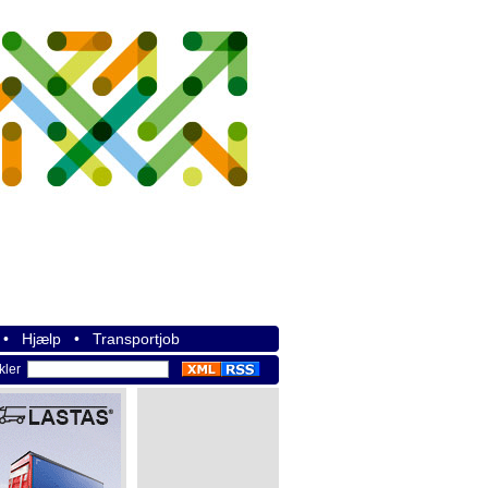
•
Hjælp
•
Transportjob
ikler