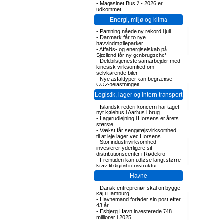
-
Magasinet Bus 2 - 2026 er
udkommet
Energi, miljø og klima
-
Pantning nåede ny rekord i juli
-
Danmark får to nye
havvindmølleparker
-
Affalds- og energiselskab på
Sjælland får ny genbrugschef
-
Delebilstjeneste samarbejder med
kinesisk virksomhed om
selvkørende biler
-
Nye asfalttyper kan begrænse
CO2-belastningen
Logistik, lager og intern transport
-
Islandsk rederi-koncern har taget
nyt kølehus i Aarhus i brug
-
Lagerudlejning i Horsens er årets
største
-
Vækst får sengetøjsvirksomhed
til at leje lager ved Horsens
-
Stor industrivirksomhed
investerer yderligere sit
distributionscenter i Rødekro
-
Fremtiden kan udløse langt større
krav til digital infrastruktur
Havne
-
Dansk entreprenør skal ombygge
kaj i Hamburg
-
Havnemand forlader sin post efter
43 år
-
Esbjerg Havn investerede 748
millioner i 2025