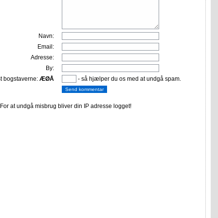
Navn:
Email:
Adresse:
By:
st bogstaverne:
ÆØÅ
- så hjælper du os med at undgå spam.
or at undgå misbrug bliver din IP adresse logget!