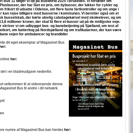
et Bus 11 følger vi op på Busworld 2025 i Bruxelles. Vi fortæller om
Plusbusser, der har fået en pris, om bybusser, der lukker for cykler og
om frikort til udsatte i Odense, om flere faste fartkontroller og om unge i
er kan rejse billigere med busserne i kommunen. Vi beretter også om et
 busselskab, der kørte ulovlig cabotagekørsel med skoleelever, og om
13,8 millioner kroner, der skal få flere el-busser ud på de midtjyske veje.
 skriver vi om udbygget bus- og banebetjening på Sjælland, om test af
illetkort, om batteritog på Nordsjælland og om trafikalarmer, der kan være
t bane vejen for ambulancer og brandbiler
nte dit eget eksemplar af Magasinet Bus
her
:
online
her:
 det i en bladreudgave nedenfor.
et velkommen til at videresende denne
agasinet Bus til andre i dit netværk.
yst
nen
gere numre af Magasinet Bus kan hentes
her: