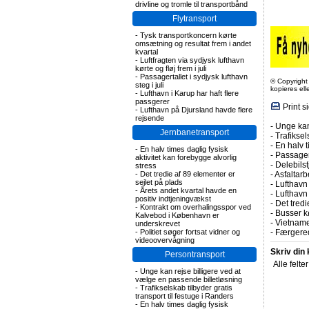
drivline og tromle til transportbånd
Flytransport
-
Tysk transportkoncern kørte
omsætning og resultat frem i andet
kvartal
-
Luftfragten via sydjysk lufthavn
kørte og fløj frem i juli
-
Passagertallet i sydjysk lufthavn
© Copyright
steg i juli
kopieres el
-
Lufthavn i Karup har haft flere
passgerer
Print s
-
Lufthavn på Djursland havde flere
rejsende
-
Unge kan
Jernbanetransport
-
Trafiksel
-
En halv t
-
En halv times daglig fysisk
-
Passagert
aktivitet kan forebygge alvorlig
-
Delebils
stress
-
Det tredie af 89 elementer er
-
Asfaltarb
sejlet på plads
-
Lufthavn 
-
Årets andet kvartal havde en
-
Lufthavn
positiv indtjeningvækst
-
Det tredi
-
Kontrakt om overhalingsspor ved
-
Busser kø
Kalvebod i København er
-
Vietname
underskrevet
-
Politiet søger fortsat vidner og
-
Færgered
videoovervågning
Skriv din
Persontransport
Alle felte
-
Unge kan rejse billigere ved at
vælge en passende billetløsning
-
Trafikselskab tilbyder gratis
transport til festuge i Randers
-
En halv times daglig fysisk