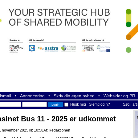
smail
•
Annoncering
•
Skriv din egen nyhed
•
Websider og PR
Husk mig
Glemt login?
Søg i art
sinet Bus 11 - 2025 er udkommet
. november 2025 kl: 10:58
Af:
Redaktionen