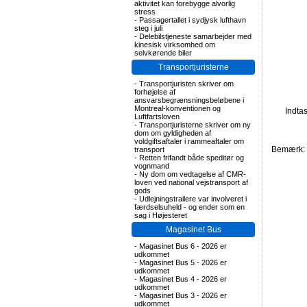
aktivitet kan forebygge alvorlig
stress
-
Passagertallet i sydjysk lufthavn
steg i juli
-
Delebilstjeneste samarbejder med
kinesisk virksomhed om
selvkørende biler
Transportjuristerne
-
Transportjuristen skriver om
forhøjelse af
ansvarsbegrænsningsbeløbene i
Montreal-konventionen og
Indta
Luftfartsloven
-
Transportjuristerne skriver om ny
dom om gyldigheden af
voldgiftsaftaler i rammeaftaler om
Bemærk: F
transport
-
Retten frifandt både speditør og
vognmand
-
Ny dom om vedtagelse af CMR-
loven ved national vejstransport af
gods
-
Udlejningstrailere var involveret i
færdselsuheld - og ender som en
sag i Højesteret
Magasinet Bus
-
Magasinet Bus 6 - 2026 er
udkommet
-
Magasinet Bus 5 - 2026 er
udkommet
-
Magasinet Bus 4 - 2026 er
udkommet
-
Magasinet Bus 3 - 2026 er
udkommet