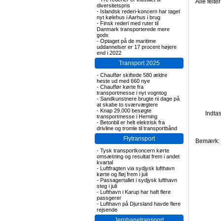
Alle felte
diversitetspris
-
Islandsk rederi-koncern har taget
nyt kølehus i Aarhus i brug
-
Finsk rederi med ruter til
Danmark transporterede mere
gods
-
Optaget på de maritime
uddannelser er 17 procent højere
end i 2022
Transport 2025
-
Chauffør skiftede 580 ældre
heste ud med 660 nye
-
Chauffør kørte fra
transportmesse i nyt vogntog
-
Sandkunstnere brugte ni dage på
at skabe to sværvægtere
-
Knap 29.000 besøgte
Indta
transportmesse i Herning
-
Betonbil er helt elektrisk fra
drivline og tromle til transportbånd
Flytransport
Bemærk: F
-
Tysk transportkoncern kørte
omsætning og resultat frem i andet
kvartal
-
Luftfragten via sydjysk lufthavn
kørte og fløj frem i juli
-
Passagertallet i sydjysk lufthavn
steg i juli
-
Lufthavn i Karup har haft flere
passgerer
-
Lufthavn på Djursland havde flere
rejsende
Jernbanetransport