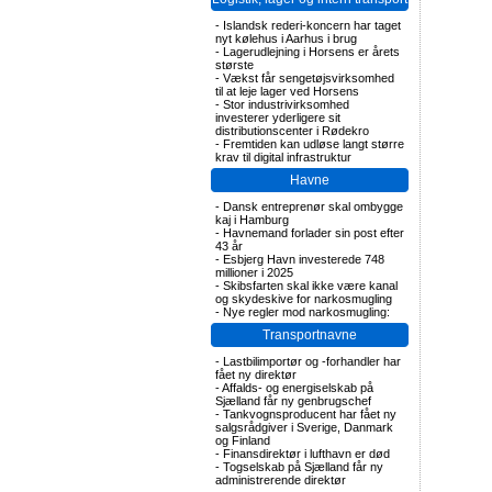
-
Islandsk rederi-koncern har taget
nyt kølehus i Aarhus i brug
-
Lagerudlejning i Horsens er årets
største
-
Vækst får sengetøjsvirksomhed
til at leje lager ved Horsens
-
Stor industrivirksomhed
investerer yderligere sit
distributionscenter i Rødekro
-
Fremtiden kan udløse langt større
krav til digital infrastruktur
Havne
-
Dansk entreprenør skal ombygge
kaj i Hamburg
-
Havnemand forlader sin post efter
43 år
-
Esbjerg Havn investerede 748
millioner i 2025
-
Skibsfarten skal ikke være kanal
og skydeskive for narkosmugling
-
Nye regler mod narkosmugling:
Transportnavne
-
Lastbilimportør og -forhandler har
fået ny direktør
-
Affalds- og energiselskab på
Sjælland får ny genbrugschef
-
Tankvognsproducent har fået ny
salgsrådgiver i Sverige, Danmark
og Finland
-
Finansdirektør i lufthavn er død
-
Togselskab på Sjælland får ny
administrerende direktør