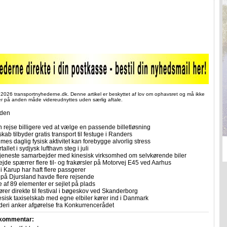
 2026 transportnyhederne.dk. Denne artikel er beskyttet af lov om ophavsret og må ikke
ler på anden måde videreudnyttes uden særlig aftale.
iden
 rejse billigere ved at vælge en passende billetløsning
skab tilbyder gratis transport til festuge i Randers
imes daglig fysisk aktivitet kan forebygge alvorlig stress
allet i sydjysk lufthavn steg i juli
tjeneste samarbejder med kinesisk virksomhed om selvkørende biler
ejde spærrer flere til- og frakørsler på Motorvej E45 ved Aarhus
i Karup har haft flere passgerer
 på Djursland havde flere rejsende
e af 89 elementer er sejlet på plads
rer direkte til festival i bøgeskov ved Skanderborg
sisk taxiselskab med egne elbiler kører ind i Danmark
eri anker afgørelse fra Konkurrencerådet
 kommentar: