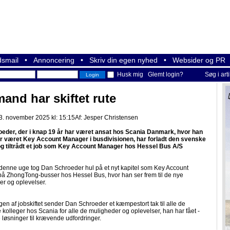
smail
•
Annoncering
•
Skriv din egen nyhed
•
Websider og PR
Husk mig
Glemt login?
Søg i art
and har skiftet rute
3. november 2025 kl: 15:15
Af:
Jesper Christensen
eder, der i knap 19 år har været ansat hos Scania Danmark, hvor han
r været Key Account Manager i busdivisionen, har forladt den svenske
g tiltrådt et job som Key Account Manager hos Hessel Bus A/S
denne uge tog Dan Schroeder hul på et nyt kapitel som Key Account
å ZhongTong-busser hos Hessel Bus, hvor han ser frem til de nye
er og oplevelser.
gen af jobskiftet sender Dan Schroeder et kæmpestort tak til alle de
e kolleger hos Scania for alle de muligheder og oplevelser, han har fået -
løsninger til krævende udfordringer.