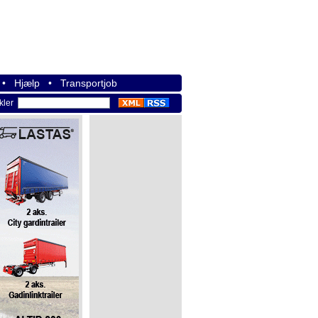
•
Hjælp
•
Transportjob
ikler