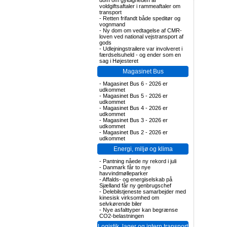
dom om gyldigheden af
voldgiftsaftaler i rammeaftaler om
transport
-
Retten frifandt både speditør og
vognmand
-
Ny dom om vedtagelse af CMR-
loven ved national vejstransport af
gods
-
Udlejningstrailere var involveret i
færdselsuheld - og ender som en
sag i Højesteret
Magasinet Bus
-
Magasinet Bus 6 - 2026 er
udkommet
-
Magasinet Bus 5 - 2026 er
udkommet
-
Magasinet Bus 4 - 2026 er
udkommet
-
Magasinet Bus 3 - 2026 er
udkommet
-
Magasinet Bus 2 - 2026 er
udkommet
Energi, miljø og klima
-
Pantning nåede ny rekord i juli
-
Danmark får to nye
havvindmølleparker
-
Affalds- og energiselskab på
Sjælland får ny genbrugschef
-
Delebilstjeneste samarbejder med
kinesisk virksomhed om
selvkørende biler
-
Nye asfalttyper kan begrænse
CO2-belastningen
Logistik, lager og intern transport