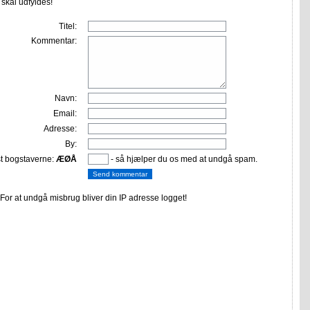
r skal udfyldes!
Titel:
Kommentar:
Navn:
Email:
Adresse:
By:
st bogstaverne:
ÆØÅ
- så hjælper du os med at undgå spam.
or at undgå misbrug bliver din IP adresse logget!