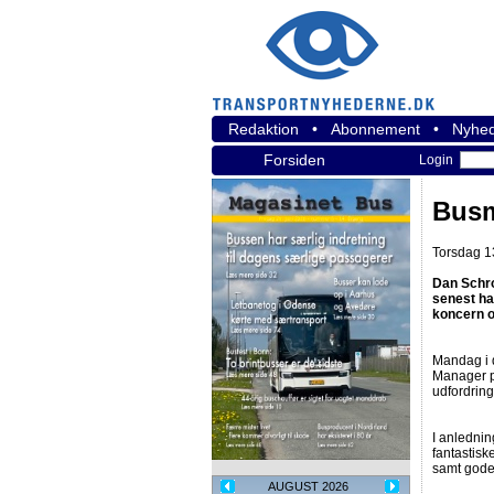
Redaktion
•
Abonnement
•
Nyhed
Forsiden
Login
Busm
Torsdag 1
Dan Schro
senest ha
koncern o
Mandag i 
Manager p
udfordring
I anlednin
fantastisk
samt gode 
AUGUST 2026