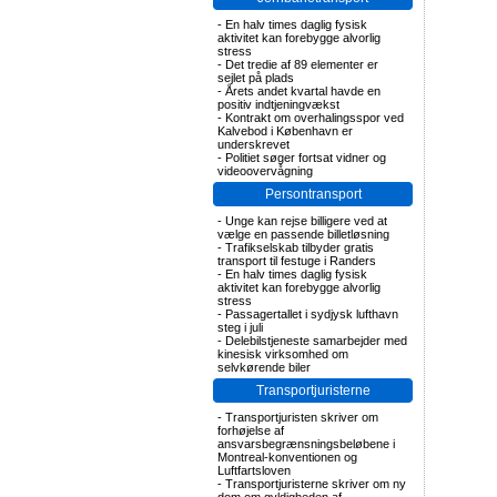
-
En halv times daglig fysisk
aktivitet kan forebygge alvorlig
stress
-
Det tredie af 89 elementer er
sejlet på plads
-
Årets andet kvartal havde en
positiv indtjeningvækst
-
Kontrakt om overhalingsspor ved
Kalvebod i København er
underskrevet
-
Politiet søger fortsat vidner og
videoovervågning
Persontransport
-
Unge kan rejse billigere ved at
vælge en passende billetløsning
-
Trafikselskab tilbyder gratis
transport til festuge i Randers
-
En halv times daglig fysisk
aktivitet kan forebygge alvorlig
stress
-
Passagertallet i sydjysk lufthavn
steg i juli
-
Delebilstjeneste samarbejder med
kinesisk virksomhed om
selvkørende biler
Transportjuristerne
-
Transportjuristen skriver om
forhøjelse af
ansvarsbegrænsningsbeløbene i
Montreal-konventionen og
Luftfartsloven
-
Transportjuristerne skriver om ny