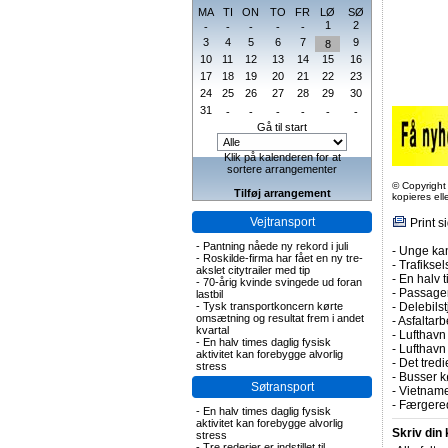
MA
TI
ON
TO
FR
LØ
SØ
1
2
-
-
-
-
-
3
4
5
6
7
9
8
10
11
12
13
14
15
16
17
18
19
20
21
22
23
24
25
26
27
28
29
30
31
-
-
-
-
-
-
Gå til start
Klik på kalenderen for at
sortere arrangementer
© Copyright
Tilføj arrangement
kopieres el
Vejtransport
Print s
-
Pantning nåede ny rekord i juli
-
Unge kan
-
Roskilde-firma har fået en ny tre-
-
Trafiksel
akslet citytrailer med tip
-
En halv t
-
70-årig kvinde svingede ud foran
-
Passagert
lastbil
-
Tysk transportkoncern kørte
-
Delebils
omsætning og resultat frem i andet
-
Asfaltarb
kvartal
-
Lufthavn 
-
En halv times daglig fysisk
-
Lufthavn
aktivitet kan forebygge alvorlig
-
Det tredi
stress
-
Busser kø
Søtransport
-
Vietname
-
Færgered
-
En halv times daglig fysisk
aktivitet kan forebygge alvorlig
Skriv din
stress
-
Tre rederier er indstillet til