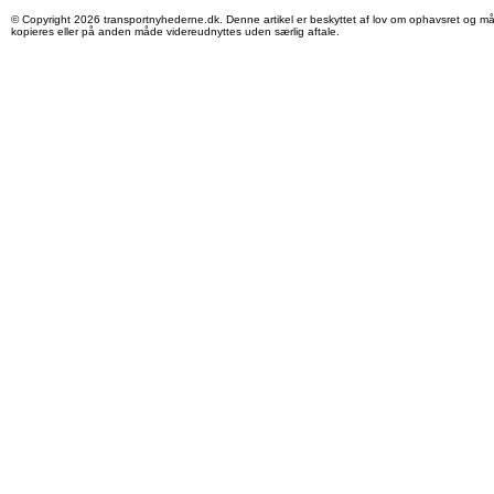
© Copyright 2026 transportnyhederne.dk. Denne artikel er beskyttet af lov om ophavsret og må
kopieres eller på anden måde videreudnyttes uden særlig aftale.