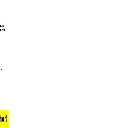
han
nske
 -