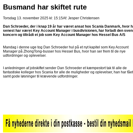
Busmand har skiftet rute
Torsdag 13. november 2025 kl: 15:15
Af:
Jesper Christensen
Dan Schroeder, der i knap 19 år har været ansat hos Scania Danmark, hvor 
senest har været Key Account Manager i busdivisionen, har forladt den sve
koncern og tiltrådt et job som Key Account Manager hos Hessel Bus A/S
Mandag i denne uge tog Dan Schroeder hul på et nyt kapitel som Key Account
Manager på ZhongTong-busser hos Hessel Bus, hvor han ser frem til de nye
udfordringer og oplevelser.
I anledningen af jobskiftet sender Dan Schroeder et kæmpestort tak til alle de
fantastiske kolleger hos Scania for alle de muligheder og oplevelser, han har fået
samt gode løsninger til krævende udfordringer.