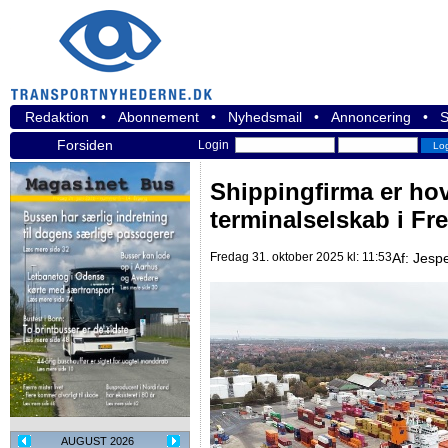
Redaktion
•
Abonnement
•
Nyhedsmail
•
Annoncering
•
S
Forsiden
Login
Shippingfirma er hov
terminalselskab i Fre
Fredag 31. oktober 2025 kl: 11:53
Af:
Jespe
AUGUST 2026