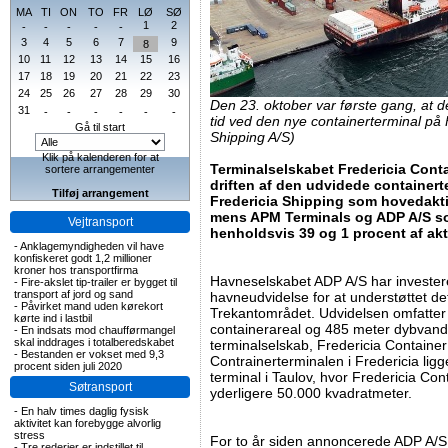
MA
TI
ON
TO
FR
LØ
SØ
1
2
-
-
-
-
-
3
4
5
6
7
9
8
10
11
12
13
14
15
16
17
18
19
20
21
22
23
24
25
26
27
28
29
30
Den 23. oktober var første gang, at 
31
-
-
-
-
-
-
tid ved den nye containerterminal på 
Gå til start
Shipping A/S)
Klik på kalenderen for at
Terminalselskabet Fredericia Contai
sortere arrangementer
driften af den udvidede containerte
Tilføj arrangement
Fredericia Shipping som hovedakti
mens APM Terminals og ADP A/S so
Vejtransport
henholdsvis 39 og 1 procent af akt
-
Anklagemyndigheden vil have
konfiskeret godt 1,2 millioner
kroner hos transportfirma
Havneselskabet ADP A/S har investeret 
-
Fire-akslet tip-trailer er bygget til
transport af jord og sand
havneudvidelse for at understøttet det
-
Påvirket mand uden kørekort
Trekantområdet. Udvidelsen omfatter
kørte ind i lastbil
containerareal og 485 meter dybvands
-
En indsats mod chaufførmangel
skal inddrages i totalberedskabet
terminalselskab, Fredericia Container 
-
Bestanden er vokset med 9,3
Contrainerterminalen i Fredericia ligg
procent siden juli 2020
terminal i Taulov, hvor Fredericia Con
Søtransport
yderligere 50.000 kvadratmeter.
-
En halv times daglig fysisk
aktivitet kan forebygge alvorlig
stress
For to år siden annoncerede ADP A/S 
-
Tre rederier er indstillet til