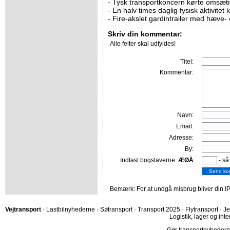
-
Tysk transportkoncern kørte omsætni
-
En halv times daglig fysisk aktivitet
-
Fire-akslet gardintrailer med hæve-
Skriv din kommentar:
Alle felter skal udfyldes!
Titel:
Kommentar:
Navn:
Email:
Adresse:
By:
Indtast bogstaverne:
ÆØÅ
- så
Bemærk: For at undgå misbrug bliver din IP
Vejtransport
·
Lastbilnyhederne
·
Søtransport
·
Transport 2025
·
Flytransport
·
Je
Logistik, lager og inte