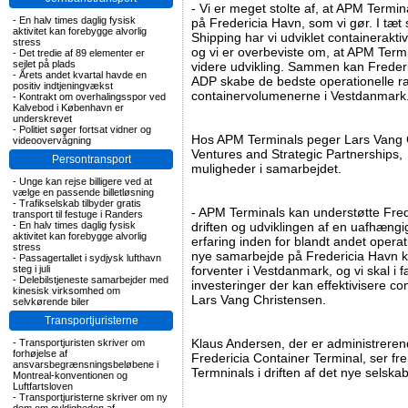
- Vi er meget stolte af, at APM Term
-
En halv times daglig fysisk
på Fredericia Havn, som vi gør. I tæ
aktivitet kan forebygge alvorlig
Shipping har vi udviklet containeraktiv
stress
og vi er overbeviste om, at APM Termi
-
Det tredie af 89 elementer er
sejlet på plads
videre udvikling. Sammen kan Freder
-
Årets andet kvartal havde en
ADP skabe de bedste operationelle r
positiv indtjeningvækst
containervolumenerne i Vestdanmark
-
Kontrakt om overhalingsspor ved
Kalvebod i København er
underskrevet
-
Politiet søger fortsat vidner og
Hos APM Terminals peger Lars Vang C
videoovervågning
Ventures and Strategic Partnerships,
Persontransport
muligheder i samarbejdet.
-
Unge kan rejse billigere ved at
vælge en passende billetløsning
-
Trafikselskab tilbyder gratis
- APM Terminals kan understøtte Fred
transport til festuge i Randers
-
En halv times daglig fysisk
driften og udviklingen af en uafhængi
aktivitet kan forebygge alvorlig
erfaring inden for blandt andet operat
stress
nye samarbejde på Fredericia Havn kan
-
Passagertallet i sydjysk lufthavn
steg i juli
forventer i Vestdanmark, og vi skal i 
-
Delebilstjeneste samarbejder med
investeringer der kan effektivisere co
kinesisk virksomhed om
Lars Vang Christensen.
selvkørende biler
Transportjuristerne
Klaus Andersen, der er administrerend
-
Transportjuristen skriver om
forhøjelse af
Fredericia Container Terminal, ser f
ansvarsbegrænsningsbeløbene i
Termninals i driften af det nye selskab
Montreal-konventionen og
Luftfartsloven
-
Transportjuristerne skriver om ny