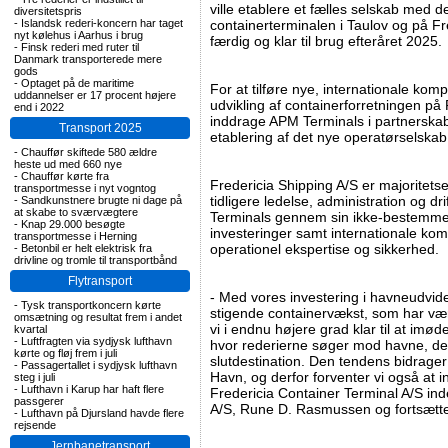
ville etablere et fælles selskab med de
diversitetspris
-
Islandsk rederi-koncern har taget
containerterminalen i Taulov og på F
nyt kølehus i Aarhus i brug
færdig og klar til brug efteråret 2025.
-
Finsk rederi med ruter til
Danmark transporterede mere
gods
-
Optaget på de maritime
For at tilføre nye, internationale ko
uddannelser er 17 procent højere
udvikling af containerforretningen på
end i 2022
inddrage APM Terminals i partnerska
Transport 2025
etablering af det nye operatørselskab
-
Chauffør skiftede 580 ældre
heste ud med 660 nye
-
Chauffør kørte fra
Fredericia Shipping A/S er majoritets
transportmesse i nyt vogntog
tidligere ledelse, administration og d
-
Sandkunstnere brugte ni dage på
at skabe to sværvægtere
Terminals gennem sin ikke-bestemmen
-
Knap 29.000 besøgte
investeringer samt internationale kom
transportmesse i Herning
operationel ekspertise og sikkerhed.
-
Betonbil er helt elektrisk fra
drivline og tromle til transportbånd
Flytransport
- Med vores investering i havneudvidel
-
Tysk transportkoncern kørte
stigende containervækst, som har vær
omsætning og resultat frem i andet
vi i endnu højere grad klar til at 
kvartal
-
Luftfragten via sydjysk lufthavn
hvor rederierne søger mod havne, der
kørte og fløj frem i juli
slutdestination. Den tendens bidrager
-
Passagertallet i sydjysk lufthavn
Havn, og derfor forventer vi også at i
steg i juli
-
Lufthavn i Karup har haft flere
Fredericia Container Terminal A/S inde
passgerer
A/S, Rune D. Rasmussen og fortsætte
-
Lufthavn på Djursland havde flere
rejsende
Jernbanetransport