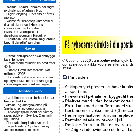
-
Islandsk rederi-koncern har taget
nyt kølehus i Aarhus i brug
-
Lagerudlejning i Horsens er årets
største
-
Vækst får sengetøjsvirksomhed
til at leje lager ved Horsens
-
Stor industrivirksomhed
investerer yderligere sit
distributionscenter i Rødekro
-
Fremtiden kan udløse langt større
krav til digital infrastruktur
Havne
-
Dansk entreprenør skal ombygge
kaj i Hamburg
© Copyright 2026 transportnyhederne.dk. Den
-
Havnemand forlader sin post efter
ophavsret og må ikke kopieres eller på an
43 år
aftale.
-
Esbjerg Havn investerede 748
millioner i 2025
Print siden
-
Skibsfarten skal ikke være kanal
og skydeskive for narkosmugling
-
Nye regler mod narkosmugling:
-
Anklagemyndigheden vil have konfisk
Transportnavne
transportfirma
-
Fire-akslet tip-trailer er bygget til t
-
Lastbilimportør og -forhandler har
-
Påvirket mand uden kørekort kørte in
fået ny direktør
-
Affalds- og energiselskab på
-
En indsats mod chaufførmangel skal
Sjælland får ny genbrugschef
-
Bestanden er vokset med 9,3 procent
-
Tankvognsproducent har fået ny
-
Færre nye lastbiler fik nummerplader 
salgsrådgiver i Sverige, Danmark
og Finland
-
Pantning nåede ny rekord i juli
-
Finansdirektør i lufthavn er død
-
Roskilde-firma har fået en ny tre-aksl
-
Togselskab på Sjælland får ny
-
70-årig kvinde svingede ud foran las
administrerende direktør