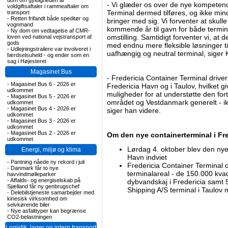
dom om gyldigheden af
- Vi glæder os over de nye kompetenc
voldgiftsaftaler i rammeaftaler om
Terminal dermed tilføres, og ikke min
transport
-
Retten frifandt både speditør og
bringer med sig. Vi forventer at skulle 
vognmand
kommende år til gavn for både termin
-
Ny dom om vedtagelse af CMR-
omstilling. Samtidigt forventer vi, at 
loven ved national vejstransport af
gods
med endnu mere fleksible løsninger ti
-
Udlejningstrailere var involveret i
uafhængig og neutral terminal, siger
færdselsuheld - og ender som en
sag i Højesteret
Magasinet Bus
- Fredericia Container Terminal drive
-
Magasinet Bus 6 - 2026 er
Fredericia Havn og i Taulov, hvilket 
udkommet
muligheder for at understøtte den fort
-
Magasinet Bus 5 - 2026 er
området og Vestdanmark generelt - ik
udkommet
-
Magasinet Bus 4 - 2026 er
siger han videre.
udkommet
-
Magasinet Bus 3 - 2026 er
udkommet
-
Magasinet Bus 2 - 2026 er
Om den nye containerterminal i Fre
udkommet
Lørdag 4. oktober blev den nye
Energi, miljø og klima
Havn indviet
-
Pantning nåede ny rekord i juli
Fredericia Container Terminal 
-
Danmark får to nye
terminalareal - de 150.000 kv
havvindmølleparker
-
Affalds- og energiselskab på
dybvandskaj i Fredericia samt 
Sjælland får ny genbrugschef
Shipping A/S terminal i Taulov
-
Delebilstjeneste samarbejder med
kinesisk virksomhed om
selvkørende biler
-
Nye asfalttyper kan begrænse
CO2-belastningen
Logistik, lager og intern transport