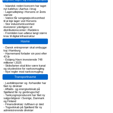
-
Islandsk rederi-koncern har taget
nyt kølehus i Aarhus i brug
-
Lagerudlejning i Horsens er årets
største
-
Vækst får sengetøjsvirksomhed
til at leje lager ved Horsens
-
Stor industrivirksomhed
investerer yderligere sit
distributionscenter i Rødekro
-
Fremtiden kan udløse langt større
krav til digital infrastruktur
Havne
-
Dansk entreprenør skal ombygge
kaj i Hamburg
-
Havnemand forlader sin post efter
43 år
-
Esbjerg Havn investerede 748
millioner i 2025
-
Skibsfarten skal ikke være kanal
og skydeskive for narkosmugling
-
Nye regler mod narkosmugling:
Transportnavne
-
Lastbilimportør og -forhandler har
fået ny direktør
-
Affalds- og energiselskab på
Sjælland får ny genbrugschef
-
Tankvognsproducent har fået ny
salgsrådgiver i Sverige, Danmark
og Finland
-
Finansdirektør i lufthavn er død
-
Togselskab på Sjælland får ny
administrerende direktør