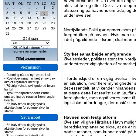
havneforbindelser. Ud over det angivn
MA
TI
ON
TO
FR
LØ
SØ
aktivitet før og efter. Der vil være op
1
2
-
-
-
-
-
afspærring på havnens område, og de
3
4
5
6
7
9
8
under øvelsen.
10
11
12
13
14
15
16
17
18
19
20
21
22
23
24
25
26
27
28
29
30
Nordjyllands Politi gør opmærksom på,
31
-
-
-
-
-
-
færgedriften på havnen. Hvis man ska
Gå til start
i det pågældende tidsrum, skal man bl
Klik på kalenderen for at
sortere arrangementer
Styrket samarbejde er afgørende
Øvelsesleder, politiassistent fra Nordj
Tilføj arrangement
understreger vigtigheden af samarb
Vejtransport
-
Pantning nåede ny rekord i juli
- Tordenskjold er en vigtig øvelse i,
-
Roskilde-firma har fået en ny tre-
akslet citytrailer med tip
en situation, hvor flere myndigheder s
-
70-årig kvinde svingede ud foran
det essentielt, at vi kender hinande
lastbil
at træne dette i et realistisk miljø, får
-
Tysk transportkoncern kørte
omsætning og resultat frem i andet
færdigheder, men også vores evne ti
kvartal
logistiske udfordringer, der opstår i 
-
En halv times daglig fysisk
aktivitet kan forebygge alvorlig
stress
Havnen som testplatform
Søtransport
Øvelsen vil give Hirtshals Havn mulig
-
En halv times daglig fysisk
beredskabsplaner og sikre, at de er ru
aktivitet kan forebygge alvorlig
nødsituationer, som kunne opstå på h
stress
-
Tre rederier er indstillet til