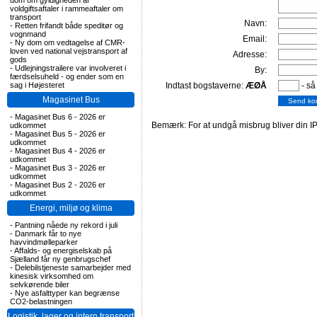
dom om gyldigheden af
voldgiftsaftaler i rammeaftaler om
transport
Navn:
-
Retten frifandt både speditør og
vognmand
Email:
-
Ny dom om vedtagelse af CMR-
loven ved national vejstransport af
Adresse:
gods
-
Udlejningstrailere var involveret i
By:
færdselsuheld - og ender som en
sag i Højesteret
Indtast bogstaverne:
ÆØÅ
- så
Magasinet Bus
-
Magasinet Bus 6 - 2026 er
Bemærk: For at undgå misbrug bliver din IP
udkommet
-
Magasinet Bus 5 - 2026 er
udkommet
-
Magasinet Bus 4 - 2026 er
udkommet
-
Magasinet Bus 3 - 2026 er
udkommet
-
Magasinet Bus 2 - 2026 er
udkommet
Energi, miljø og klima
-
Pantning nåede ny rekord i juli
-
Danmark får to nye
havvindmølleparker
-
Affalds- og energiselskab på
Sjælland får ny genbrugschef
-
Delebilstjeneste samarbejder med
kinesisk virksomhed om
selvkørende biler
-
Nye asfalttyper kan begrænse
CO2-belastningen
Logistik, lager og intern transport