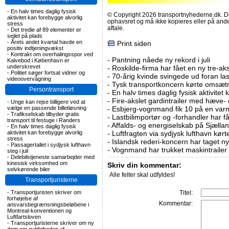
-
En halv times daglig fysisk
© Copyright 2026 transportnyhederne.dk. Den
aktivitet kan forebygge alvorlig
ophavsret og må ikke kopieres eller på an
stress
aftale.
-
Det tredie af 89 elementer er
sejlet på plads
-
Årets andet kvartal havde en
Print siden
positiv indtjeningvækst
-
Kontrakt om overhalingsspor ved
-
Pantning nåede ny rekord i juli
Kalvebod i København er
underskrevet
-
Roskilde-firma har fået en ny tre-aksl
-
Politiet søger fortsat vidner og
-
70-årig kvinde svingede ud foran las
videoovervågning
-
Tysk transportkoncern kørte omsætni
Persontransport
-
En halv times daglig fysisk aktivitet
-
Fire-akslet gardintrailer med hæve-
-
Unge kan rejse billigere ved at
vælge en passende billetløsning
-
Esbjerg-vognmand fik 10 på en va
-
Trafikselskab tilbyder gratis
-
Lastbilimportør og -forhandler har få
transport til festuge i Randers
-
Affalds- og energiselskab på Sjælla
-
En halv times daglig fysisk
aktivitet kan forebygge alvorlig
-
Luftfragten via sydjysk lufthavn kørte 
stress
-
Islandsk rederi-koncern har taget ny
-
Passagertallet i sydjysk lufthavn
-
Vognmand har trukket maskintrailer 
steg i juli
-
Delebilstjeneste samarbejder med
kinesisk virksomhed om
Skriv din kommentar:
selvkørende biler
Alle felter skal udfyldes!
Transportjuristerne
-
Transportjuristen skriver om
Titel:
forhøjelse af
Kommentar:
ansvarsbegrænsningsbeløbene i
Montreal-konventionen og
Luftfartsloven
-
Transportjuristerne skriver om ny