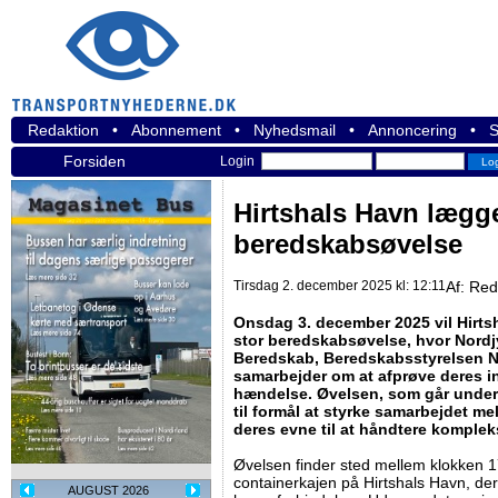
Redaktion
•
Abonnement
•
Nyhedsmail
•
Annoncering
•
S
Forsiden
Login
Hirtshals Havn lægger
beredskabsøvelse
Tirsdag 2. december 2025 kl: 12:11
Af:
Red
Onsdag 3. december 2025 vil Hirt
stor beredskabsøvelse, hvor Nordjy
Beredskab, Beredskabsstyrelsen N
samarbejder om at afprøve deres in
hændelse. Øvelsen, som går under
til formål at styrke samarbejdet 
deres evne til at håndtere komplek
Øvelsen finder sted mellem klokken 
containerkajen på Hirtshals Havn, der
AUGUST 2026