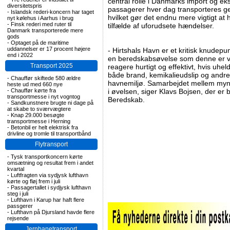
central rolle i Danmarks import og e
diversitetspris
passagerer hver dag transporteres g
-
Islandsk rederi-koncern har taget
hvilket gør det endnu mere vigtigt at
nyt kølehus i Aarhus i brug
-
Finsk rederi med ruter til
tilfælde af uforudsete hændelser.
Danmark transporterede mere
gods
-
Optaget på de maritime
uddannelser er 17 procent højere
- Hirtshals Havn er et kritisk knudepu
end i 2022
en beredskabsøvelse som denne er vigt
Transport 2025
reagere hurtigt og effektivt, hvis uhel
både brand, kemikalieudslip og andre
-
Chauffør skiftede 580 ældre
havnemiljø. Samarbejdet mellem mynd
heste ud med 660 nye
-
Chauffør kørte fra
i øvelsen, siger Klavs Bojsen, der er
transportmesse i nyt vogntog
Beredskab.
-
Sandkunstnere brugte ni dage på
at skabe to sværvægtere
-
Knap 29.000 besøgte
transportmesse i Herning
-
Betonbil er helt elektrisk fra
drivline og tromle til transportbånd
Flytransport
-
Tysk transportkoncern kørte
omsætning og resultat frem i andet
kvartal
-
Luftfragten via sydjysk lufthavn
kørte og fløj frem i juli
-
Passagertallet i sydjysk lufthavn
steg i juli
-
Lufthavn i Karup har haft flere
passgerer
-
Lufthavn på Djursland havde flere
rejsende
Jernbanetransport