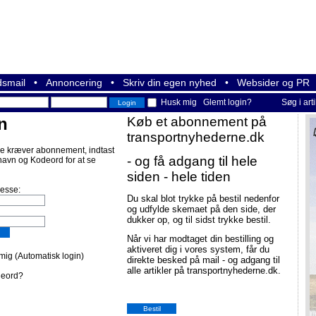
smail
•
Annoncering
•
Skriv din egen nyhed
•
Websider og PR
Husk mig
Glemt login?
Søg i art
n
Køb et abonnement på
transportnyhederne.dk
e kræver abonnement, indtast
- og få adgang til hele
navn og Kodeord for at se
siden - hele tiden
resse:
Du skal blot trykke på bestil nedenfor
og udfylde skemaet på den side, der
dukker op, og til sidst trykke bestil.
Når vi har modtaget din bestilling og
aktiveret dig i vores system, får du
ig (Automatisk login)
direkte besked på mail - og adgang til
alle artikler på transportnyhederne.dk.
deord?