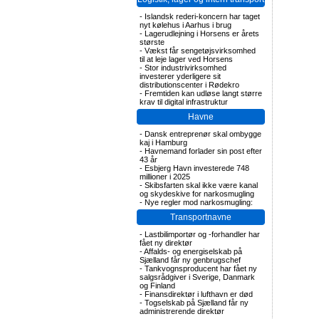
-
Islandsk rederi-koncern har taget
nyt kølehus i Aarhus i brug
-
Lagerudlejning i Horsens er årets
største
-
Vækst får sengetøjsvirksomhed
til at leje lager ved Horsens
-
Stor industrivirksomhed
investerer yderligere sit
distributionscenter i Rødekro
-
Fremtiden kan udløse langt større
krav til digital infrastruktur
Havne
-
Dansk entreprenør skal ombygge
kaj i Hamburg
-
Havnemand forlader sin post efter
43 år
-
Esbjerg Havn investerede 748
millioner i 2025
-
Skibsfarten skal ikke være kanal
og skydeskive for narkosmugling
-
Nye regler mod narkosmugling:
Transportnavne
-
Lastbilimportør og -forhandler har
fået ny direktør
-
Affalds- og energiselskab på
Sjælland får ny genbrugschef
-
Tankvognsproducent har fået ny
salgsrådgiver i Sverige, Danmark
og Finland
-
Finansdirektør i lufthavn er død
-
Togselskab på Sjælland får ny
administrerende direktør