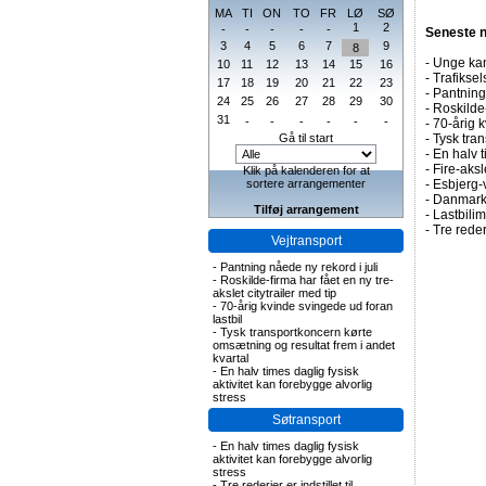
MA
TI
ON
TO
FR
LØ
SØ
1
2
-
-
-
-
-
Seneste 
3
4
5
6
7
9
8
-
Unge kan
10
11
12
13
14
15
16
-
Trafiksel
17
18
19
20
21
22
23
-
Pantning 
24
25
26
27
28
29
30
-
Roskilde-
31
-
-
-
-
-
-
-
70-årig k
Gå til start
-
Tysk tran
-
En halv t
-
Fire-aks
Klik på kalenderen for at
sortere arrangementer
-
Esbjerg-
-
Danmark 
Tilføj arrangement
-
Lastbilim
-
Tre rederi
Vejtransport
-
Pantning nåede ny rekord i juli
-
Roskilde-firma har fået en ny tre-
akslet citytrailer med tip
-
70-årig kvinde svingede ud foran
lastbil
-
Tysk transportkoncern kørte
omsætning og resultat frem i andet
kvartal
-
En halv times daglig fysisk
aktivitet kan forebygge alvorlig
stress
Søtransport
-
En halv times daglig fysisk
aktivitet kan forebygge alvorlig
stress
-
Tre rederier er indstillet til