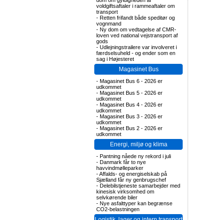
dom om gyldigheden af
voldgiftsaftaler i rammeaftaler om
transport
-
Retten frifandt både speditør og
vognmand
-
Ny dom om vedtagelse af CMR-
loven ved national vejstransport af
gods
-
Udlejningstrailere var involveret i
færdselsuheld - og ender som en
sag i Højesteret
Magasinet Bus
-
Magasinet Bus 6 - 2026 er
udkommet
-
Magasinet Bus 5 - 2026 er
udkommet
-
Magasinet Bus 4 - 2026 er
udkommet
-
Magasinet Bus 3 - 2026 er
udkommet
-
Magasinet Bus 2 - 2026 er
udkommet
Energi, miljø og klima
-
Pantning nåede ny rekord i juli
-
Danmark får to nye
havvindmølleparker
-
Affalds- og energiselskab på
Sjælland får ny genbrugschef
-
Delebilstjeneste samarbejder med
kinesisk virksomhed om
selvkørende biler
-
Nye asfalttyper kan begrænse
CO2-belastningen
Logistik, lager og intern transport