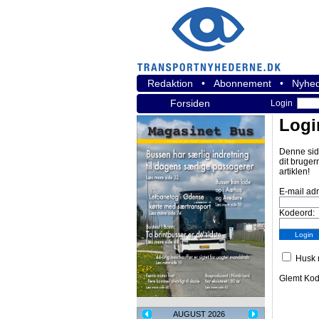
Redaktion
•
Abonnement
•
Nyhed
Forsiden
Login
Logi
Denne sid
dit bruger
artiklen!
E-mail ad
Kodeord:
Husk m
Glemt Ko
AUGUST 2026