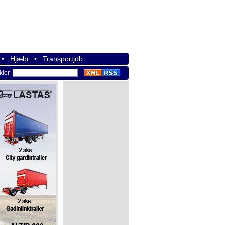
•
Hjælp
•
Transportjob
ikler