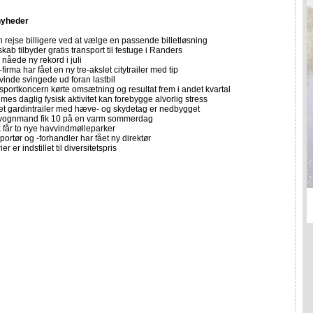
nyheder
 rejse billigere ved at vælge en passende billetløsning
skab tilbyder gratis transport til festuge i Randers
nåede ny rekord i juli
firma har fået en ny tre-akslet citytrailer med tip
vinde svingede ud foran lastbil
sportkoncern kørte omsætning og resultat frem i andet kvartal
imes daglig fysisk aktivitet kan forebygge alvorlig stress
let gardintrailer med hæve- og skydetag er nedbygget
vognmand fik 10 på en varm sommerdag
får to nye havvindmølleparker
portør og -forhandler har fået ny direktør
er er indstillet til diversitetspris