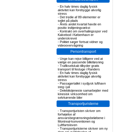
-
En halv times daglig fysisk
aktivitet kan forebygge alvorlig
stress
-
Det tredie af 89 elementer er
sejlet på plads
-
Årets andet kvartal havde en
positiv indtjeningvækst
-
Kontrakt om overhalingsspor ved
Kalvebod i København er
underskrevet
-
Politiet søger fortsat vidner og
videoovervågning
Persontransport
-
Unge kan rejse billigere ved at
vælge en passende billetløsning
-
Trafikselskab tilbyder gratis
transport til festuge i Randers
-
En halv times daglig fysisk
aktivitet kan forebygge alvorlig
stress
-
Passagertallet i sydjysk lufthavn
steg i juli
-
Delebilstjeneste samarbejder med
kinesisk virksomhed om
selvkørende biler
Transportjuristerne
-
Transportjuristen skriver om
forhøjelse af
ansvarsbegrænsningsbeløbene i
Montreal-konventionen og
Luftfartsloven
-
Transportjuristerne skriver om ny