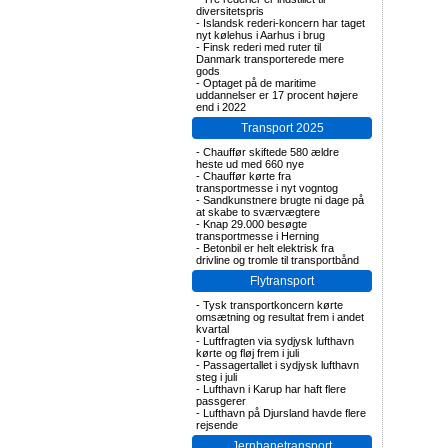
diversitetspris
-
Islandsk rederi-koncern har taget
nyt kølehus i Aarhus i brug
-
Finsk rederi med ruter til
Danmark transporterede mere
gods
-
Optaget på de maritime
uddannelser er 17 procent højere
end i 2022
Transport 2025
-
Chauffør skiftede 580 ældre
heste ud med 660 nye
-
Chauffør kørte fra
transportmesse i nyt vogntog
-
Sandkunstnere brugte ni dage på
at skabe to sværvægtere
-
Knap 29.000 besøgte
transportmesse i Herning
-
Betonbil er helt elektrisk fra
drivline og tromle til transportbånd
Flytransport
-
Tysk transportkoncern kørte
omsætning og resultat frem i andet
kvartal
-
Luftfragten via sydjysk lufthavn
kørte og fløj frem i juli
-
Passagertallet i sydjysk lufthavn
steg i juli
-
Lufthavn i Karup har haft flere
passgerer
-
Lufthavn på Djursland havde flere
rejsende
Jernbanetransport