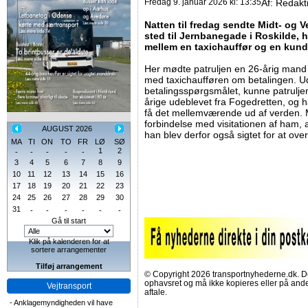
Fredag 9. januar 2026 kl: 13:35
Af:
Redakt
Natten til fredag sendte Midt- og Ve
sted til Jernbanegade i Roskilde, 
mellem en taxichauffør og en kund
Her mødte patruljen en 26-årig mand f
med taxichaufføren om betalingen. Ud 
betalingsspørgsmålet, kunne patrulje
årige udeblevet fra Fogedretten, og h
få det mellemværende ud af verden. 
forbindelse med visitationen af ham, 
AUGUST 2026
han blev derfor også sigtet for at ove
MA
TI
ON
TO
FR
LØ
SØ
1
2
-
-
-
-
-
3
4
5
6
7
8
9
10
11
12
13
14
15
16
17
18
19
20
21
22
23
24
25
26
27
28
29
30
31
-
-
-
-
-
-
Gå til start
Klik på kalenderen for at
sortere arrangementer
Tilføj arrangement
© Copyright 2026 transportnyhederne.dk. Den
ophavsret og må ikke kopieres eller på an
Vejtransport
aftale.
-
Anklagemyndigheden vil have