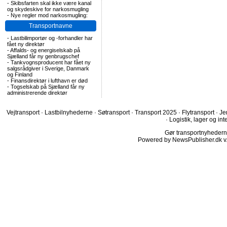
-
Skibsfarten skal ikke være kanal
og skydeskive for narkosmugling
-
Nye regler mod narkosmugling:
Transportnavne
-
Lastbilimportør og -forhandler har
fået ny direktør
-
Affalds- og energiselskab på
Sjælland får ny genbrugschef
-
Tankvognsproducent har fået ny
salgsrådgiver i Sverige, Danmark
og Finland
-
Finansdirektør i lufthavn er død
-
Togselskab på Sjælland får ny
administrerende direktør
Vejtransport
·
Lastbilnyhederne
·
Søtransport
·
Transport 2025
·
Flytransport
·
Je
·
Logistik, lager og int
Gør transportnyhederne.
Powered by NewsPublisher.dk v