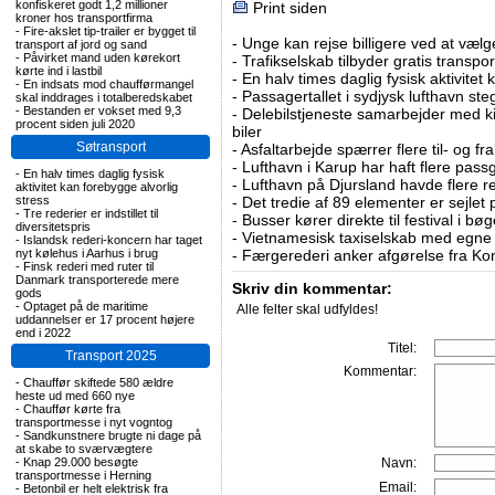
konfiskeret godt 1,2 millioner
Print siden
kroner hos transportfirma
-
Fire-akslet tip-trailer er bygget til
-
Unge kan rejse billigere ved at vælg
transport af jord og sand
-
Påvirket mand uden kørekort
-
Trafikselskab tilbyder gratis transpor
kørte ind i lastbil
-
En halv times daglig fysisk aktivitet
-
En indsats mod chaufførmangel
-
Passagertallet i sydjysk lufthavn steg 
skal inddrages i totalberedskabet
-
Bestanden er vokset med 9,3
-
Delebilstjeneste samarbejder med 
procent siden juli 2020
biler
Søtransport
-
Asfaltarbejde spærrer flere til- og 
-
Lufthavn i Karup har haft flere pass
-
En halv times daglig fysisk
-
Lufthavn på Djursland havde flere r
aktivitet kan forebygge alvorlig
stress
-
Det tredie af 89 elementer er sejlet 
-
Tre rederier er indstillet til
-
Busser kører direkte til festival i 
diversitetspris
-
Vietnamesisk taxiselskab med egne e
-
Islandsk rederi-koncern har taget
nyt kølehus i Aarhus i brug
-
Færgerederi anker afgørelse fra Ko
-
Finsk rederi med ruter til
Danmark transporterede mere
Skriv din kommentar:
gods
-
Optaget på de maritime
Alle felter skal udfyldes!
uddannelser er 17 procent højere
end i 2022
Titel:
Transport 2025
Kommentar:
-
Chauffør skiftede 580 ældre
heste ud med 660 nye
-
Chauffør kørte fra
transportmesse i nyt vogntog
-
Sandkunstnere brugte ni dage på
at skabe to sværvægtere
-
Knap 29.000 besøgte
Navn:
transportmesse i Herning
Email:
-
Betonbil er helt elektrisk fra