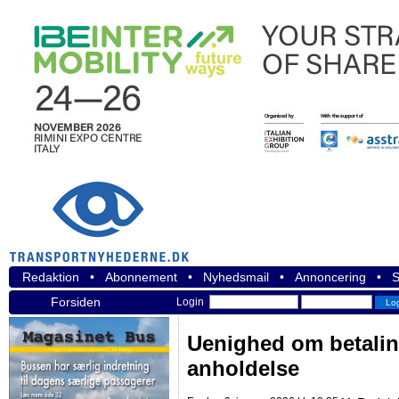
Redaktion
•
Abonnement
•
Nyhedsmail
•
Annoncering
•
S
Forsiden
Login
Uenighed om betalin
anholdelse