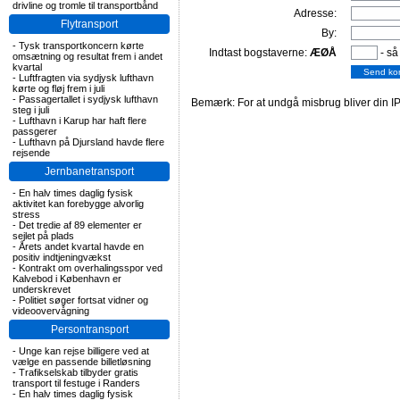
drivline og tromle til transportbånd
Adresse:
Flytransport
By:
-
Tysk transportkoncern kørte
Indtast bogstaverne:
ÆØÅ
- så
omsætning og resultat frem i andet
kvartal
-
Luftfragten via sydjysk lufthavn
kørte og fløj frem i juli
-
Passagertallet i sydjysk lufthavn
Bemærk: For at undgå misbrug bliver din IP
steg i juli
-
Lufthavn i Karup har haft flere
passgerer
-
Lufthavn på Djursland havde flere
rejsende
Jernbanetransport
-
En halv times daglig fysisk
aktivitet kan forebygge alvorlig
stress
-
Det tredie af 89 elementer er
sejlet på plads
-
Årets andet kvartal havde en
positiv indtjeningvækst
-
Kontrakt om overhalingsspor ved
Kalvebod i København er
underskrevet
-
Politiet søger fortsat vidner og
videoovervågning
Persontransport
-
Unge kan rejse billigere ved at
vælge en passende billetløsning
-
Trafikselskab tilbyder gratis
transport til festuge i Randers
-
En halv times daglig fysisk