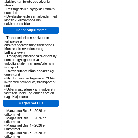
aktivitet kan forebygge alvorlig
stress
-
Passagertallet i sydjysk lufthavn
steg i juli
-
Delebilstjeneste samarbejder med
kinesisk virksomhed om
selvkørende biler
Transportjuristerne
-
Transportjuristen skriver om
forhøjelse af
ansvarsbegrænsningsbeløbene i
Montreal-konventionen og
Luftfartsloven
-
Transportjuristerne skriver om ny
dom om gyldigheden af
voldgiftsaftaler i rammeaftaler om
transport
-
Retten frifandt både speditør og
vognmand
-
Ny dom om vedtagelse af CMR-
loven ved national vejstransport af
gods
-
Udlejningstrailere var involveret i
færdselsuheld - og ender som en
sag i Højesteret
Magasinet Bus
-
Magasinet Bus 6 - 2026 er
udkommet
-
Magasinet Bus 5 - 2026 er
udkommet
-
Magasinet Bus 4 - 2026 er
udkommet
-
Magasinet Bus 3 - 2026 er
udkommet