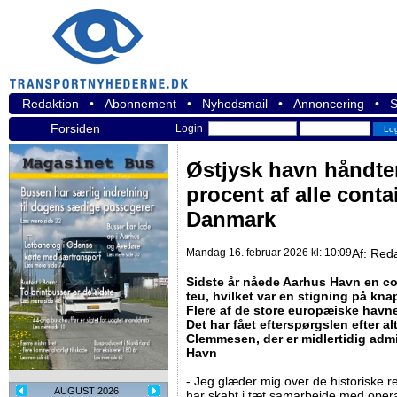
Redaktion
•
Abonnement
•
Nyhedsmail
•
Annoncering
•
S
Forsiden
Login
Østjysk havn håndte
procent af alle contai
Danmark
Mandag 16. februar 2026 kl: 10:09
Af:
Reda
Sidste år nåede Aarhus Havn en c
teu, hvilket var en stigning på knap 
Flere af de store europæiske havne
Det har fået efterspørgslen efter alt
Clemmesen, der er midlertidig admi
Havn
- Jeg glæder mig over de historiske 
AUGUST 2026
har skabt i tæt samarbejde med oper