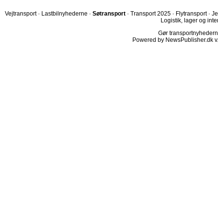
Vejtransport
·
Lastbilnyhederne
·
Søtransport
·
Transport 2025
·
Flytransport
·
Je
Logistik, lager og inte
Gør transportnyhederne.
Powered by NewsPublisher.dk v