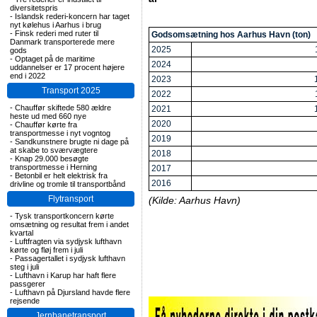
diversitetspris
-
Islandsk rederi-koncern har taget
nyt kølehus i Aarhus i brug
-
Finsk rederi med ruter til
Godsomsætning hos Aarhus Havn (ton)
Danmark transporterede mere
2025
gods
-
Optaget på de maritime
2024
uddannelser er 17 procent højere
end i 2022
2023
Transport 2025
2022
-
Chauffør skiftede 580 ældre
2021
heste ud med 660 nye
2020
-
Chauffør kørte fra
transportmesse i nyt vogntog
2019
-
Sandkunstnere brugte ni dage på
at skabe to sværvægtere
2018
-
Knap 29.000 besøgte
transportmesse i Herning
2017
-
Betonbil er helt elektrisk fra
2016
drivline og tromle til transportbånd
Flytransport
(Kilde: Aarhus Havn)
-
Tysk transportkoncern kørte
omsætning og resultat frem i andet
kvartal
-
Luftfragten via sydjysk lufthavn
kørte og fløj frem i juli
-
Passagertallet i sydjysk lufthavn
steg i juli
-
Lufthavn i Karup har haft flere
passgerer
-
Lufthavn på Djursland havde flere
rejsende
Jernbanetransport