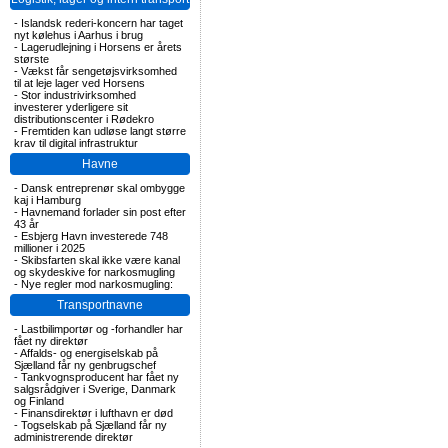
-
Islandsk rederi-koncern har taget
nyt kølehus i Aarhus i brug
-
Lagerudlejning i Horsens er årets
største
-
Vækst får sengetøjsvirksomhed
til at leje lager ved Horsens
-
Stor industrivirksomhed
investerer yderligere sit
distributionscenter i Rødekro
-
Fremtiden kan udløse langt større
krav til digital infrastruktur
Havne
-
Dansk entreprenør skal ombygge
kaj i Hamburg
-
Havnemand forlader sin post efter
43 år
-
Esbjerg Havn investerede 748
millioner i 2025
-
Skibsfarten skal ikke være kanal
og skydeskive for narkosmugling
-
Nye regler mod narkosmugling:
Transportnavne
-
Lastbilimportør og -forhandler har
fået ny direktør
-
Affalds- og energiselskab på
Sjælland får ny genbrugschef
-
Tankvognsproducent har fået ny
salgsrådgiver i Sverige, Danmark
og Finland
-
Finansdirektør i lufthavn er død
-
Togselskab på Sjælland får ny
administrerende direktør