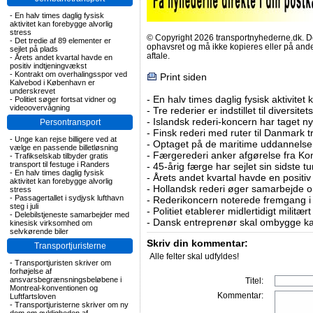
-
En halv times daglig fysisk
aktivitet kan forebygge alvorlig
stress
© Copyright 2026 transportnyhederne.dk. Den
-
Det tredie af 89 elementer er
ophavsret og må ikke kopieres eller på an
sejlet på plads
aftale.
-
Årets andet kvartal havde en
positiv indtjeningvækst
-
Kontrakt om overhalingsspor ved
Print siden
Kalvebod i København er
underskrevet
-
En halv times daglig fysisk aktivitet
-
Politiet søger fortsat vidner og
videoovervågning
-
Tre rederier er indstillet til diversitet
-
Islandsk rederi-koncern har taget ny
Persontransport
-
Finsk rederi med ruter til Danmark
-
Unge kan rejse billigere ved at
-
Optaget på de maritime uddannelser
vælge en passende billetløsning
-
Færgerederi anker afgørelse fra Ko
-
Trafikselskab tilbyder gratis
transport til festuge i Randers
-
45-årig færge har sejlet sin sidste tu
-
En halv times daglig fysisk
-
Årets andet kvartal havde en positiv
aktivitet kan forebygge alvorlig
-
Hollandsk rederi øger samarbejde om
stress
-
Passagertallet i sydjysk lufthavn
-
Rederikoncern noterede fremgang i f
steg i juli
-
Politiet etablerer midlertidigt militæ
-
Delebilstjeneste samarbejder med
-
Dansk entreprenør skal ombygge ka
kinesisk virksomhed om
selvkørende biler
Skriv din kommentar:
Transportjuristerne
Alle felter skal udfyldes!
-
Transportjuristen skriver om
forhøjelse af
ansvarsbegrænsningsbeløbene i
Titel:
Montreal-konventionen og
Kommentar:
Luftfartsloven
-
Transportjuristerne skriver om ny