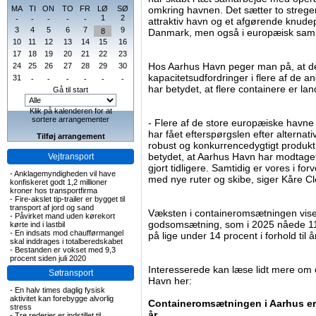
MA
TI
ON
TO
FR
LØ
SØ
omkring havnen. Det sætter to strege
1
2
-
-
-
-
-
attraktiv havn og et afgørende knudepu
3
4
5
6
7
9
8
Danmark, men også i europæisk sa
10
11
12
13
14
15
16
17
18
19
20
21
22
23
Hos Aarhus Havn peger man på, at de
24
25
26
27
28
29
30
kapacitetsudfordringer i flere af de a
31
-
-
-
-
-
-
har betydet, at flere containere er lan
Gå til start
Klik på kalenderen for at
sortere arrangementer
- Flere af de store europæiske havne 
har fået efterspørgslen efter alternative
Tilføj arrangement
robust og konkurrencedygtigt produkt 
betydet, at Aarhus Havn har modtaget 
Vejtransport
gjort tidligere. Samtidig er vores i fo
-
Anklagemyndigheden vil have
med nye ruter og skibe, siger Kåre 
konfiskeret godt 1,2 millioner
kroner hos transportfirma
-
Fire-akslet tip-trailer er bygget til
transport af jord og sand
Væksten i containeromsætningen vise
-
Påvirket mand uden kørekort
godsomsætning, som i 2025 nåede 11.3
kørte ind i lastbil
-
En indsats mod chaufførmangel
på lige under 14 procent i forhold til år
skal inddrages i totalberedskabet
-
Bestanden er vokset med 9,3
procent siden juli 2020
Interesserede kan læse lidt mere om
Søtransport
Havn her:
-
En halv times daglig fysisk
aktivitet kan forebygge alvorlig
Containeromsætningen i Aarhus er 
stress
år
-
Tre rederier er indstillet til