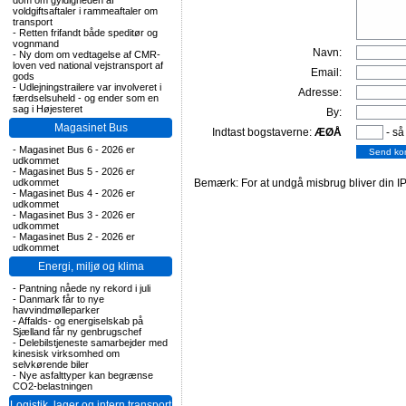
dom om gyldigheden af
voldgiftsaftaler i rammeaftaler om
transport
-
Retten frifandt både speditør og
vognmand
Navn:
-
Ny dom om vedtagelse af CMR-
loven ved national vejstransport af
Email:
gods
-
Udlejningstrailere var involveret i
Adresse:
færdselsuheld - og ender som en
sag i Højesteret
By:
Magasinet Bus
Indtast bogstaverne:
ÆØÅ
- så
-
Magasinet Bus 6 - 2026 er
udkommet
-
Magasinet Bus 5 - 2026 er
udkommet
Bemærk: For at undgå misbrug bliver din IP
-
Magasinet Bus 4 - 2026 er
udkommet
-
Magasinet Bus 3 - 2026 er
udkommet
-
Magasinet Bus 2 - 2026 er
udkommet
Energi, miljø og klima
-
Pantning nåede ny rekord i juli
-
Danmark får to nye
havvindmølleparker
-
Affalds- og energiselskab på
Sjælland får ny genbrugschef
-
Delebilstjeneste samarbejder med
kinesisk virksomhed om
selvkørende biler
-
Nye asfalttyper kan begrænse
CO2-belastningen
Logistik, lager og intern transport