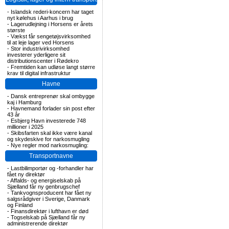
-
Islandsk rederi-koncern har taget
nyt kølehus i Aarhus i brug
-
Lagerudlejning i Horsens er årets
største
-
Vækst får sengetøjsvirksomhed
til at leje lager ved Horsens
-
Stor industrivirksomhed
investerer yderligere sit
distributionscenter i Rødekro
-
Fremtiden kan udløse langt større
krav til digital infrastruktur
Havne
-
Dansk entreprenør skal ombygge
kaj i Hamburg
-
Havnemand forlader sin post efter
43 år
-
Esbjerg Havn investerede 748
millioner i 2025
-
Skibsfarten skal ikke være kanal
og skydeskive for narkosmugling
-
Nye regler mod narkosmugling:
Transportnavne
-
Lastbilimportør og -forhandler har
fået ny direktør
-
Affalds- og energiselskab på
Sjælland får ny genbrugschef
-
Tankvognsproducent har fået ny
salgsrådgiver i Sverige, Danmark
og Finland
-
Finansdirektør i lufthavn er død
-
Togselskab på Sjælland får ny
administrerende direktør