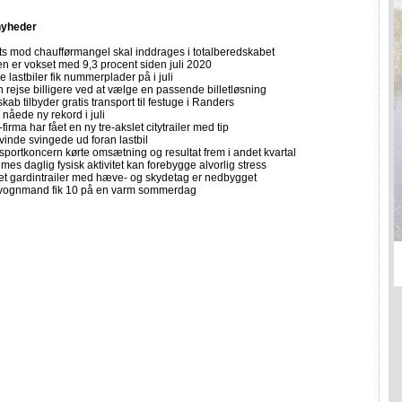
nyheder
ts mod chaufførmangel skal inddrages i totalberedskabet
n er vokset med 9,3 procent siden juli 2020
 lastbiler fik nummerplader på i juli
 rejse billigere ved at vælge en passende billetløsning
skab tilbyder gratis transport til festuge i Randers
nåede ny rekord i juli
firma har fået en ny tre-akslet citytrailer med tip
vinde svingede ud foran lastbil
sportkoncern kørte omsætning og resultat frem i andet kvartal
imes daglig fysisk aktivitet kan forebygge alvorlig stress
let gardintrailer med hæve- og skydetag er nedbygget
vognmand fik 10 på en varm sommerdag