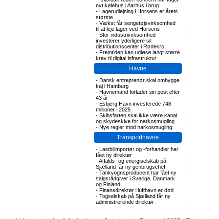
nyt kølehus i Aarhus i brug
-
Lagerudlejning i Horsens er årets
største
-
Vækst får sengetøjsvirksomhed
til at leje lager ved Horsens
-
Stor industrivirksomhed
investerer yderligere sit
distributionscenter i Rødekro
-
Fremtiden kan udløse langt større
krav til digital infrastruktur
Havne
-
Dansk entreprenør skal ombygge
kaj i Hamburg
-
Havnemand forlader sin post efter
43 år
-
Esbjerg Havn investerede 748
millioner i 2025
-
Skibsfarten skal ikke være kanal
og skydeskive for narkosmugling
-
Nye regler mod narkosmugling:
Transportnavne
-
Lastbilimportør og -forhandler har
fået ny direktør
-
Affalds- og energiselskab på
Sjælland får ny genbrugschef
-
Tankvognsproducent har fået ny
salgsrådgiver i Sverige, Danmark
og Finland
-
Finansdirektør i lufthavn er død
-
Togselskab på Sjælland får ny
administrerende direktør