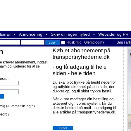
smail
•
Annoncering
•
Skriv din egen nyhed
•
Websider og PR
Husk mig
Glemt login?
Søg i art
n
Køb et abonnement på
transportnyhederne.dk
e kræver abonnement, indtast
- og få adgang til hele
navn og Kodeord for at se
siden - hele tiden
resse:
Du skal blot trykke på bestil nedenfor
og udfylde skemaet på den side, der
dukker op, og til sidst trykke bestil.
Når vi har modtaget din bestilling og
aktiveret dig i vores system, får du
ig (Automatisk login)
direkte besked på mail - og adgang til
alle artikler på transportnyhederne.dk.
deord?