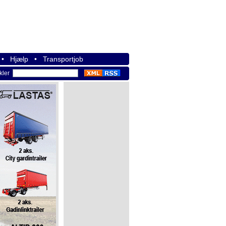
•
Hjælp
•
Transportjob
ikler