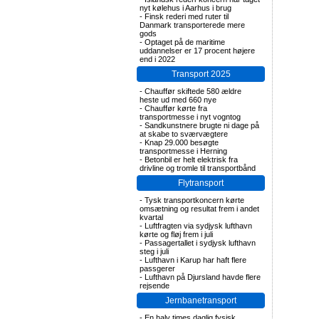
nyt kølehus i Aarhus i brug
-
Finsk rederi med ruter til
Danmark transporterede mere
gods
-
Optaget på de maritime
uddannelser er 17 procent højere
end i 2022
Transport 2025
-
Chauffør skiftede 580 ældre
heste ud med 660 nye
-
Chauffør kørte fra
transportmesse i nyt vogntog
-
Sandkunstnere brugte ni dage på
at skabe to sværvægtere
-
Knap 29.000 besøgte
transportmesse i Herning
-
Betonbil er helt elektrisk fra
drivline og tromle til transportbånd
Flytransport
-
Tysk transportkoncern kørte
omsætning og resultat frem i andet
kvartal
-
Luftfragten via sydjysk lufthavn
kørte og fløj frem i juli
-
Passagertallet i sydjysk lufthavn
steg i juli
-
Lufthavn i Karup har haft flere
passgerer
-
Lufthavn på Djursland havde flere
rejsende
Jernbanetransport
-
En halv times daglig fysisk