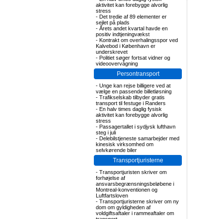
aktivitet kan forebygge alvorlig
stress
-
Det tredie af 89 elementer er
sejlet på plads
-
Årets andet kvartal havde en
positiv indtjeningvækst
-
Kontrakt om overhalingsspor ved
Kalvebod i København er
underskrevet
-
Politiet søger fortsat vidner og
videoovervågning
Persontransport
-
Unge kan rejse billigere ved at
vælge en passende billetløsning
-
Trafikselskab tilbyder gratis
transport til festuge i Randers
-
En halv times daglig fysisk
aktivitet kan forebygge alvorlig
stress
-
Passagertallet i sydjysk lufthavn
steg i juli
-
Delebilstjeneste samarbejder med
kinesisk virksomhed om
selvkørende biler
Transportjuristerne
-
Transportjuristen skriver om
forhøjelse af
ansvarsbegrænsningsbeløbene i
Montreal-konventionen og
Luftfartsloven
-
Transportjuristerne skriver om ny
dom om gyldigheden af
voldgiftsaftaler i rammeaftaler om