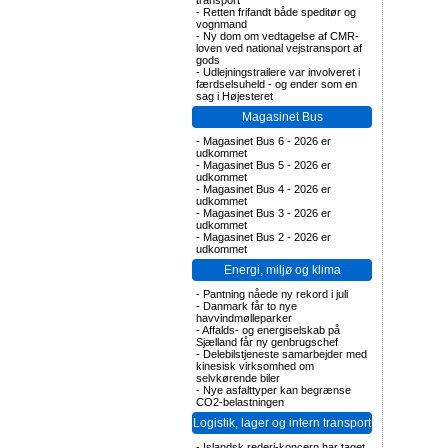
transport
-
Retten frifandt både speditør og
vognmand
-
Ny dom om vedtagelse af CMR-
loven ved national vejstransport af
gods
-
Udlejningstrailere var involveret i
færdselsuheld - og ender som en
sag i Højesteret
Magasinet Bus
-
Magasinet Bus 6 - 2026 er
udkommet
-
Magasinet Bus 5 - 2026 er
udkommet
-
Magasinet Bus 4 - 2026 er
udkommet
-
Magasinet Bus 3 - 2026 er
udkommet
-
Magasinet Bus 2 - 2026 er
udkommet
Energi, miljø og klima
-
Pantning nåede ny rekord i juli
-
Danmark får to nye
havvindmølleparker
-
Affalds- og energiselskab på
Sjælland får ny genbrugschef
-
Delebilstjeneste samarbejder med
kinesisk virksomhed om
selvkørende biler
-
Nye asfalttyper kan begrænse
CO2-belastningen
Logistik, lager og intern transport
-
Islandsk rederi-koncern har taget