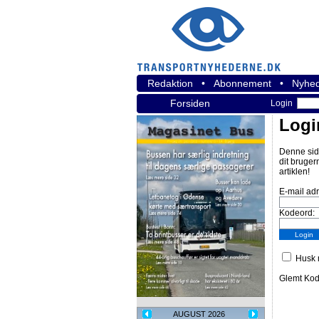
Redaktion
•
Abonnement
•
Nyhed
Forsiden
Login
Logi
Denne sid
dit bruger
artiklen!
E-mail ad
Kodeord:
Husk m
Glemt Ko
AUGUST 2026