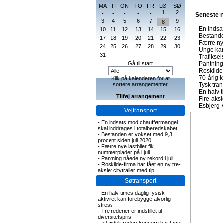
MA
TI
ON
TO
FR
LØ
SØ
1
2
-
-
-
-
-
Seneste 
3
4
5
6
7
9
8
-
En indsa
10
11
12
13
14
15
16
-
Bestande
17
18
19
20
21
22
23
-
Færre nye
24
25
26
27
28
29
30
-
Unge kan
31
-
-
-
-
-
-
-
Trafiksel
Gå til start
-
Pantning 
-
Roskilde-
-
70-årig k
Klik på kalenderen for at
sortere arrangementer
-
Tysk tran
-
En halv t
Tilføj arrangement
-
Fire-aks
-
Esbjerg-
Vejtransport
-
En indsats mod chaufførmangel
skal inddrages i totalberedskabet
-
Bestanden er vokset med 9,3
procent siden juli 2020
-
Færre nye lastbiler fik
nummerplader på i juli
-
Pantning nåede ny rekord i juli
-
Roskilde-firma har fået en ny tre-
akslet citytrailer med tip
Søtransport
-
En halv times daglig fysisk
aktivitet kan forebygge alvorlig
stress
-
Tre rederier er indstillet til
diversitetspris
-
Islandsk rederi-koncern har taget