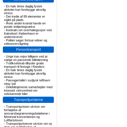
-
En halv times daglig fysisk
aktivitet kan forebygge alvorlig
stress
-
Det tredie af 89 elementer er
sejlet på plads
-
Årets andet kvartal havde en
positiv indtjeningvækst
-
Kontrakt om overhalingsspor ved
Kalvebod i København er
underskrevet
-
Politiet søger fortsat vidner og
videoovervågning
Persontransport
-
Unge kan rejse billigere ved at
vælge en passende billetløsning
-
Trafikselskab tilbyder gratis
transport til festuge i Randers
-
En halv times daglig fysisk
aktivitet kan forebygge alvorlig
stress
-
Passagertallet i sydjysk lufthavn
steg i juli
-
Delebilstjeneste samarbejder med
kinesisk virksomhed om
selvkørende biler
Transportjuristerne
-
Transportjuristen skriver om
forhøjelse af
ansvarsbegrænsningsbeløbene i
Montreal-konventionen og
Luftfartsloven
-
Transportjuristerne skriver om ny