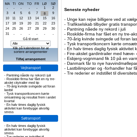
MA
TI
ON
TO
FR
LØ
SØ
1
2
-
-
-
-
-
Seneste nyheder
3
4
5
6
7
9
8
10
11
12
13
14
15
16
-
Unge kan rejse billigere ved at vælg
17
18
19
20
21
22
23
-
Trafikselskab tilbyder gratis transpor
24
25
26
27
28
29
30
-
Pantning nåede ny rekord i juli
-
Roskilde-firma har fået en ny tre-aksl
31
-
-
-
-
-
-
-
70-årig kvinde svingede ud foran las
Gå til start
-
Tysk transportkoncern kørte omsætni
Klik på kalenderen for at
-
En halv times daglig fysisk aktivitet
sortere arrangementer
-
Fire-akslet gardintrailer med hæve-
-
Esbjerg-vognmand fik 10 på en va
Tilføj arrangement
-
Danmark får to nye havvindmøllepa
Vejtransport
-
Lastbilimportør og -forhandler har få
-
Tre rederier er indstillet til diversitet
-
Pantning nåede ny rekord i juli
-
Roskilde-firma har fået en ny tre-
akslet citytrailer med tip
-
70-årig kvinde svingede ud foran
lastbil
-
Tysk transportkoncern kørte
omsætning og resultat frem i andet
kvartal
-
En halv times daglig fysisk
aktivitet kan forebygge alvorlig
stress
Søtransport
-
En halv times daglig fysisk
aktivitet kan forebygge alvorlig
stress
-
Tre rederier er indstillet til