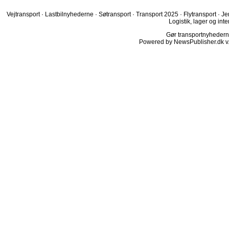
Vejtransport
·
Lastbilnyhederne
·
Søtransport
·
Transport 2025
·
Flytransport
·
Je
Logistik, lager og inte
Gør transportnyhederne.
Powered by NewsPublisher.dk v