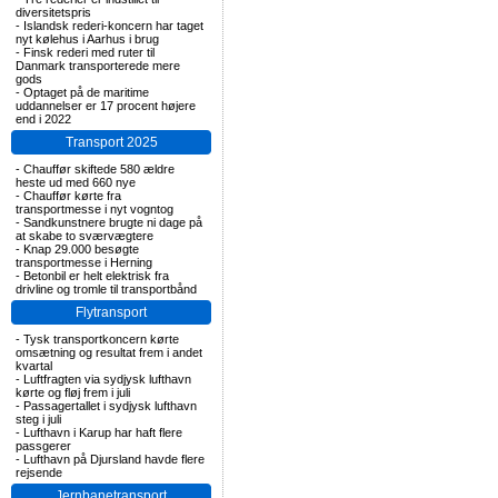
diversitetspris
-
Islandsk rederi-koncern har taget
nyt kølehus i Aarhus i brug
-
Finsk rederi med ruter til
Danmark transporterede mere
gods
-
Optaget på de maritime
uddannelser er 17 procent højere
end i 2022
Transport 2025
-
Chauffør skiftede 580 ældre
heste ud med 660 nye
-
Chauffør kørte fra
transportmesse i nyt vogntog
-
Sandkunstnere brugte ni dage på
at skabe to sværvægtere
-
Knap 29.000 besøgte
transportmesse i Herning
-
Betonbil er helt elektrisk fra
drivline og tromle til transportbånd
Flytransport
-
Tysk transportkoncern kørte
omsætning og resultat frem i andet
kvartal
-
Luftfragten via sydjysk lufthavn
kørte og fløj frem i juli
-
Passagertallet i sydjysk lufthavn
steg i juli
-
Lufthavn i Karup har haft flere
passgerer
-
Lufthavn på Djursland havde flere
rejsende
Jernbanetransport