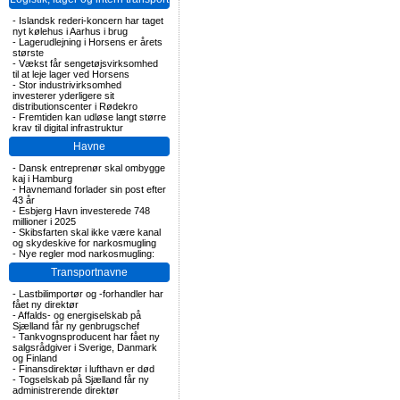
-
Islandsk rederi-koncern har taget
nyt kølehus i Aarhus i brug
-
Lagerudlejning i Horsens er årets
største
-
Vækst får sengetøjsvirksomhed
til at leje lager ved Horsens
-
Stor industrivirksomhed
investerer yderligere sit
distributionscenter i Rødekro
-
Fremtiden kan udløse langt større
krav til digital infrastruktur
Havne
-
Dansk entreprenør skal ombygge
kaj i Hamburg
-
Havnemand forlader sin post efter
43 år
-
Esbjerg Havn investerede 748
millioner i 2025
-
Skibsfarten skal ikke være kanal
og skydeskive for narkosmugling
-
Nye regler mod narkosmugling:
Transportnavne
-
Lastbilimportør og -forhandler har
fået ny direktør
-
Affalds- og energiselskab på
Sjælland får ny genbrugschef
-
Tankvognsproducent har fået ny
salgsrådgiver i Sverige, Danmark
og Finland
-
Finansdirektør i lufthavn er død
-
Togselskab på Sjælland får ny
administrerende direktør