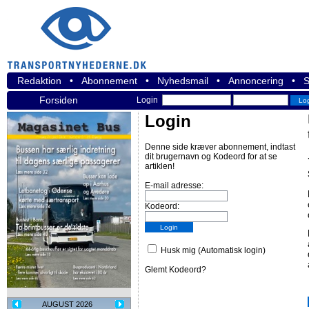
Redaktion
•
Abonnement
•
Nyhedsmail
•
Annoncering
•
S
Forsiden
Login
Login
Denne side kræver abonnement, indtast
dit brugernavn og Kodeord for at se
artiklen!
E-mail adresse:
Kodeord:
Husk mig (Automatisk login)
Glemt Kodeord?
AUGUST 2026