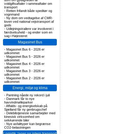
dom om gyldigheden af
voldgiftsaftaler i rammeaftaler om
transport
-
Retten frifandt både speditør og
vognmand
-
Ny dom om vedtagelse af CMR-
loven ved national vejstransport af
gods
-
Udlejningstrailere var involveret i
færdselsuheld - og ender som en
sag i Højesteret
Magasinet Bus
-
Magasinet Bus 6 - 2026 er
udkommet
-
Magasinet Bus 5 - 2026 er
udkommet
-
Magasinet Bus 4 - 2026 er
udkommet
-
Magasinet Bus 3 - 2026 er
udkommet
-
Magasinet Bus 2 - 2026 er
udkommet
Energi, miljø og klima
-
Pantning nåede ny rekord i juli
-
Danmark får to nye
havvindmølleparker
-
Affalds- og energiselskab på
Sjælland får ny genbrugschef
-
Delebilstjeneste samarbejder med
kinesisk virksomhed om
selvkørende biler
-
Nye asfalttyper kan begrænse
CO2-belastningen
Logistik, lager og intern transport