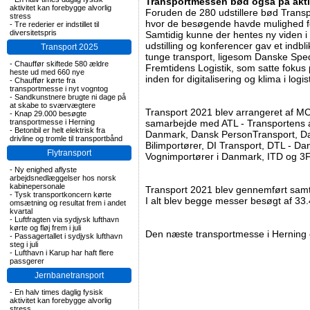
Transportmessen bød også på aktiv
aktivitet kan forebygge alvorlig
Foruden de 280 udstillere bød Transp
stress
hvor de besøgende havde mulighed fo
-
Tre rederier er indstillet til
diversitetspris
Samtidig kunne der hentes ny viden i
udstilling og konferencer gav et indbl
Transport 2025
tunge transport, ligesom Danske Sped
-
Chauffør skiftede 580 ældre
Fremtidens Logistik, som satte fokus
heste ud med 660 nye
inden for digitalisering og klima i logi
-
Chauffør kørte fra
transportmesse i nyt vogntog
-
Sandkunstnere brugte ni dage på
at skabe to sværvægtere
Transport 2021 blev arrangeret af M
-
Knap 29.000 besøgte
transportmesse i Herning
samarbejde med ATL - Transportens 
-
Betonbil er helt elektrisk fra
Danmark, Dansk PersonTransport, Da
drivline og tromle til transportbånd
Bilimportører, DI Transport, DTL - 
Flytransport
Vognimportører i Danmark, ITD og 3
-
Ny enighed aflyste
arbejdsnedlæggelser hos norsk
kabinepersonale
Transport 2021 blev gennemført sam
-
Tysk transportkoncern kørte
I alt blev begge messer besøgt af 33
omsætning og resultat frem i andet
kvartal
-
Luftfragten via sydjysk lufthavn
kørte og fløj frem i juli
Den næste transportmesse i Herning er 
-
Passagertallet i sydjysk lufthavn
steg i juli
-
Lufthavn i Karup har haft flere
passgerer
Jernbanetransport
-
En halv times daglig fysisk
aktivitet kan forebygge alvorlig
stress