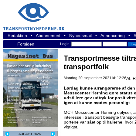
Redaktion
•
Abonnement
•
Nyhedsmail
•
Annoncering
•
S
Forsiden
Login
Transportmesse tiltr
transportfolk
Mandag 20. september 2021 kl: 12:26
Af:
R
Lørdag kunne arrangørerne af den
Messecenter Herning gøre status 
udstillere gav udtryk for positivit
igen at kunne mødes personligt
MCH Messecenter Herning oplyser, a
interesse i transport besøgte transpo
portene var sået op til hallerne, hvor 2
vigtigst.
AUGUST 2026