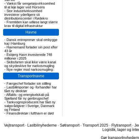
-
Vækst får sengetøjsvirksomhed
til at leje lager ved Horsens
-
Stor industrivirksomhed
investerer yderligere sit
distributionscenter i Rødekro
-
Fremtiden kan udløse langt større
krav til digital infrastruktur
Havne
-
Dansk entreprenør skal ombygge
kaj i Hamburg
-
Havnemand forlader sin post efter
43 år
-
Esbjerg Havn investerede 748
millioner i 2025
-
Skibsfarten skal ikke være kanal
og skydeskive for narkosmugling
-
Nye regler mod narkosmugling:
Transportnavne
-
Færgechef forlader sin stilling
-
Lastbilimportør og -forhandler har
fået ny direktør
-
Affalds- og energiselskab på
Sjælland får ny genbrugschef
-
Tankvognsproducent har fået ny
salgsrådgiver i Sverige, Danmark
og Finland
-
Finansdirektør i lufthavn er død
Vejtransport
·
Lastbilnyhederne
·
Søtransport
·
Transport 2025
·
Flytransport
·
Je
Logistik, lager og inte
Gør transportnyhederne.