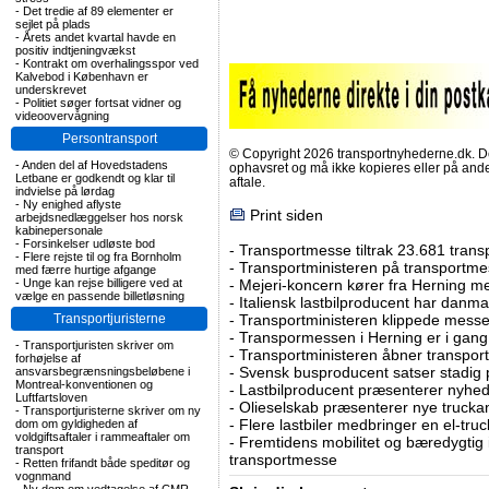
-
Det tredie af 89 elementer er
sejlet på plads
-
Årets andet kvartal havde en
positiv indtjeningvækst
-
Kontrakt om overhalingsspor ved
Kalvebod i København er
underskrevet
-
Politiet søger fortsat vidner og
videoovervågning
Persontransport
© Copyright 2026 transportnyhederne.dk. Den
-
Anden del af Hovedstadens
ophavsret og må ikke kopieres eller på an
Letbane er godkendt og klar til
aftale.
indvielse på lørdag
-
Ny enighed aflyste
Print siden
arbejdsnedlæggelser hos norsk
kabinepersonale
-
Forsinkelser udløste bod
-
Transportmesse tiltrak 23.681 transp
-
Flere rejste til og fra Bornholm
-
Transportministeren på transportm
med færre hurtige afgange
-
Unge kan rejse billigere ved at
-
Mejeri-koncern kører fra Herning 
vælge en passende billetløsning
-
Italiensk lastbilproducent har danma
Transportjuristerne
-
Transportministeren klippede mess
-
Transpormessen i Herning er i gang
-
Transportjuristen skriver om
-
Transportministeren åbner transpor
forhøjelse af
-
Svensk busproducent satser stadig p
ansvarsbegrænsningsbeløbene i
Montreal-konventionen og
-
Lastbilproducent præsenterer nyhe
Luftfartsloven
-
Olieselskab præsenterer nye trucka
-
Transportjuristerne skriver om ny
-
Flere lastbiler medbringer en el-truc
dom om gyldigheden af
voldgiftsaftaler i rammeaftaler om
-
Fremtidens mobilitet og bæredygtig
transport
transportmesse
-
Retten frifandt både speditør og
vognmand