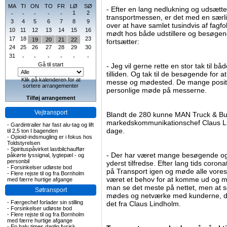
MA
TI
ON
TO
FR
LØ
SØ
- Efter en lang nedlukning og udsætte
1
2
-
-
-
-
-
transportmessen, er det med en særlig
3
4
5
6
7
8
9
over at have samlet tusindvis af fagf
10
11
12
13
14
15
16
mødt hos både udstillere og besøge
17
18
23
19
20
21
22
fortsætter:
24
25
26
27
28
29
30
31
-
-
-
-
-
-
Gå til start
- Jeg vil gerne rette en stor tak til b
tilliden. Og tak til de besøgende for
Klik på kalenderen for at
messe og mødested. De mange positi
sortere arrangementer
personlige møde på messerne.
Tilføj arrangement
Vejtransport
Blandt de 280 kunne MAN Truck & Bu
markedskommunikationschef Claus Lin
-
Gardintrailer har fast alu-tag og lift
dage.
til 2,5 ton I bagenden
-
Opioid-indsmugling er i fokus hos
Toldstyrelsen
-
Spirituspåvirket lastbilchauffør
- Der har været mange besøgende og g
påkørte lyssignal, lygtepæl - og
personbil
yderst tilfredse. Efter lang tids coron
-
Forsinkelser udløste bod
på Transport igen og møde alle vores
-
Flere rejste til og fra Bornholm
været et behov for at komme ud og 
med færre hurtige afgange
man se det meste på nettet, men at s
Søtransport
mødes og netværke med kunderne, de
-
Færgechef forlader sin stilling
det fra Claus Lindholm.
-
Forsinkelser udløste bod
-
Flere rejste til og fra Bornholm
med færre hurtige afgange
-
En halv times daglig fysisk