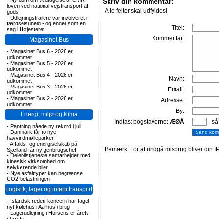
-
Ny dom om vedtagelse af CMR-
Skriv din kommentar:
loven ved national vejstransport af
Alle felter skal udfyldes!
gods
-
Udlejningstrailere var involveret i
færdselsuheld - og ender som en
Titel:
sag i Højesteret
Kommentar:
Magasinet Bus
-
Magasinet Bus 6 - 2026 er
udkommet
-
Magasinet Bus 5 - 2026 er
udkommet
-
Magasinet Bus 4 - 2026 er
Navn:
udkommet
-
Magasinet Bus 3 - 2026 er
Email:
udkommet
-
Magasinet Bus 2 - 2026 er
Adresse:
udkommet
By:
Energi, miljø og klima
Indtast bogstaverne:
ÆØÅ
- så
-
Pantning nåede ny rekord i juli
-
Danmark får to nye
havvindmølleparker
-
Affalds- og energiselskab på
Bemærk: For at undgå misbrug bliver din IP
Sjælland får ny genbrugschef
-
Delebilstjeneste samarbejder med
kinesisk virksomhed om
selvkørende biler
-
Nye asfalttyper kan begrænse
CO2-belastningen
Logistik, lager og intern transport
-
Islandsk rederi-koncern har taget
nyt kølehus i Aarhus i brug
-
Lagerudlejning i Horsens er årets
største