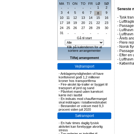
MA
TI
ON
TO
FR
LØ
SØ
1
2
-
-
-
-
-
Seneste 
3
4
5
6
7
9
8
-
Tysk tran
10
11
12
13
14
15
16
-
Luftfragte
17
18
19
20
21
22
23
-
Passagert
24
25
26
27
28
29
30
-
Lufthavn 
31
-
-
-
-
-
-
-
Lufthavn
Gå til start
-
Årets and
-
Flere rej
-
Norsk fly
Klik på kalenderen for at
sortere arrangementer
-
Passagert
-
Efter en 
Tilføj arrangement
-
Lufthavn 
-
Københav
Vejtransport
-
Anklagemyndigheden vil have
konfiskeret godt 1,2 millioner
kroner hos transportfirma
-
Fire-akslet tip-trailer er bygget til
transport af jord og sand
-
Påvirket mand uden kørekort
kørte ind i lastbil
-
En indsats mod chaufførmangel
skal inddrages i totalberedskabet
-
Bestanden er vokset med 9,3
procent siden juli 2020
Søtransport
-
En halv times daglig fysisk
aktivitet kan forebygge alvorlig
stress
-
Tre rederier er indstillet til