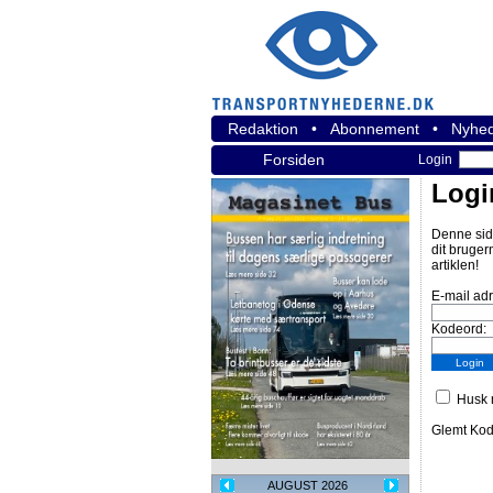
Redaktion
•
Abonnement
•
Nyhed
Forsiden
Login
Logi
Denne sid
dit bruger
artiklen!
E-mail ad
Kodeord:
Husk m
Glemt Ko
AUGUST 2026