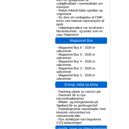
dom om gyldigheden af
voldgiftsaftaler i rammeaftaler om
transport
-
Retten frifandt både speditør og
vognmand
-
Ny dom om vedtagelse af CMR-
loven ved national vejstransport af
gods
-
Udlejningstrailere var involveret i
færdselsuheld - og ender som en
sag i Højesteret
Magasinet Bus
-
Magasinet Bus 6 - 2026 er
udkommet
-
Magasinet Bus 5 - 2026 er
udkommet
-
Magasinet Bus 4 - 2026 er
udkommet
-
Magasinet Bus 3 - 2026 er
udkommet
-
Magasinet Bus 2 - 2026 er
udkommet
Energi, miljø og klima
-
Pantning nåede ny rekord i juli
-
Danmark får to nye
havvindmølleparker
-
Affalds- og energiselskab på
Sjælland får ny genbrugschef
-
Delebilstjeneste samarbejder med
kinesisk virksomhed om
selvkørende biler
-
Nye asfalttyper kan begrænse
CO2-belastningen
Logistik, lager og intern transport