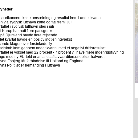
nyheder
sportkoncern kørte omsætning og resultat frem i andet kvartal
n via sydjysk lufthavn kørte og fløj frem i juli
allet i sydjysk lufthavn steg i juli
i Karup har haft flere passgerer
 på Djursland havde flere rejsende
et kvartal havde en positiv indtjeningvækst
sende klager over forsinkede fly
selskab kom gennem andet kvartal med et negativt driftsresultat
allet er vokset med 22 procent - 7 procent vil have mere indenrigsflyvning
uge med ny EU-told er antallet af lavværdiforsendelser halveret
ved Esbjerg får forbindelse til Holland og England
ns Politi øger bemanding i lufthavn