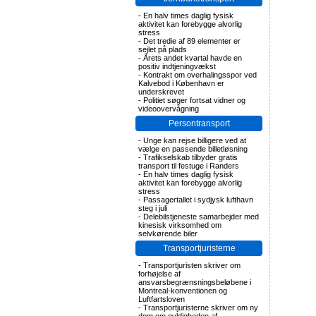
-
En halv times daglig fysisk
aktivitet kan forebygge alvorlig
stress
-
Det tredie af 89 elementer er
sejlet på plads
-
Årets andet kvartal havde en
positiv indtjeningvækst
-
Kontrakt om overhalingsspor ved
Kalvebod i København er
underskrevet
-
Politiet søger fortsat vidner og
videoovervågning
Persontransport
-
Unge kan rejse billigere ved at
vælge en passende billetløsning
-
Trafikselskab tilbyder gratis
transport til festuge i Randers
-
En halv times daglig fysisk
aktivitet kan forebygge alvorlig
stress
-
Passagertallet i sydjysk lufthavn
steg i juli
-
Delebilstjeneste samarbejder med
kinesisk virksomhed om
selvkørende biler
Transportjuristerne
-
Transportjuristen skriver om
forhøjelse af
ansvarsbegrænsningsbeløbene i
Montreal-konventionen og
Luftfartsloven
-
Transportjuristerne skriver om ny