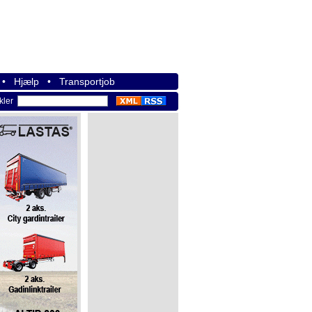
•
Hjælp
•
Transportjob
ikler