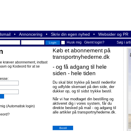
smail
•
Annoncering
•
Skriv din egen nyhed
•
Websider og PR
Husk mig
Glemt login?
Søg i art
n
Køb et abonnement på
transportnyhederne.dk
e kræver abonnement, indtast
- og få adgang til hele
navn og Kodeord for at se
siden - hele tiden
resse:
Du skal blot trykke på bestil nedenfor
og udfylde skemaet på den side, der
dukker op, og til sidst trykke bestil.
Når vi har modtaget din bestilling og
aktiveret dig i vores system, får du
ig (Automatisk login)
direkte besked på mail - og adgang til
alle artikler på transportnyhederne.dk.
deord?