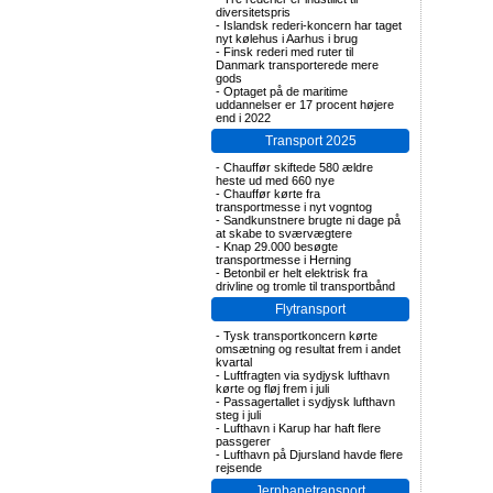
diversitetspris
-
Islandsk rederi-koncern har taget
nyt kølehus i Aarhus i brug
-
Finsk rederi med ruter til
Danmark transporterede mere
gods
-
Optaget på de maritime
uddannelser er 17 procent højere
end i 2022
Transport 2025
-
Chauffør skiftede 580 ældre
heste ud med 660 nye
-
Chauffør kørte fra
transportmesse i nyt vogntog
-
Sandkunstnere brugte ni dage på
at skabe to sværvægtere
-
Knap 29.000 besøgte
transportmesse i Herning
-
Betonbil er helt elektrisk fra
drivline og tromle til transportbånd
Flytransport
-
Tysk transportkoncern kørte
omsætning og resultat frem i andet
kvartal
-
Luftfragten via sydjysk lufthavn
kørte og fløj frem i juli
-
Passagertallet i sydjysk lufthavn
steg i juli
-
Lufthavn i Karup har haft flere
passgerer
-
Lufthavn på Djursland havde flere
rejsende
Jernbanetransport