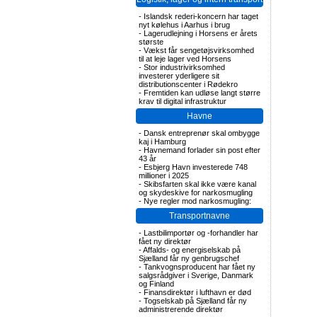
-
Islandsk rederi-koncern har taget
nyt kølehus i Aarhus i brug
-
Lagerudlejning i Horsens er årets
største
-
Vækst får sengetøjsvirksomhed
til at leje lager ved Horsens
-
Stor industrivirksomhed
investerer yderligere sit
distributionscenter i Rødekro
-
Fremtiden kan udløse langt større
krav til digital infrastruktur
Havne
-
Dansk entreprenør skal ombygge
kaj i Hamburg
-
Havnemand forlader sin post efter
43 år
-
Esbjerg Havn investerede 748
millioner i 2025
-
Skibsfarten skal ikke være kanal
og skydeskive for narkosmugling
-
Nye regler mod narkosmugling:
Transportnavne
-
Lastbilimportør og -forhandler har
fået ny direktør
-
Affalds- og energiselskab på
Sjælland får ny genbrugschef
-
Tankvognsproducent har fået ny
salgsrådgiver i Sverige, Danmark
og Finland
-
Finansdirektør i lufthavn er død
-
Togselskab på Sjælland får ny
administrerende direktør