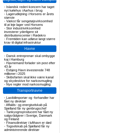
-
Islandsk rederi-koncern har taget
nyt kølehus i Aarhus i brug
-
Lagerudlejning i Horsens er årets
største
-
Vækst får sengetøjsvirksomhed
til at leje lager ved Horsens
-
Stor industrivirksomhed
investerer yderligere sit
distributionscenter i Rødekro
-
Fremtiden kan udløse langt større
krav til digital infrastruktur
Havne
-
Dansk entreprenør skal ombygge
kaj i Hamburg
-
Havnemand forlader sin post efter
43 år
-
Esbjerg Havn investerede 748
millioner i 2025
-
Skibsfarten skal ikke være kanal
og skydeskive for narkosmugling
-
Nye regler mod narkosmugling:
Transportnavne
-
Lastbilimportør og -forhandler har
fået ny direktør
-
Affalds- og energiselskab på
Sjælland får ny genbrugschef
-
Tankvognsproducent har fået ny
salgsrådgiver i Sverige, Danmark
og Finland
-
Finansdirektør i lufthavn er død
-
Togselskab på Sjælland får ny
administrerende direktør