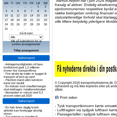
"Aarhus Airport har i juni 2026 indgåe
MA
TI
ON
TO
FR
LØ
SØ
frasalg af aktiver. Endelig eksekverin
1
2
-
-
-
-
-
ejerkommunernes respektive byråd ef
3
4
5
6
7
8
9
række betingelser omkring finansiel 
10
11
12
13
14
15
16
statsstøtteretlige forhold skal klarlæg
17
18
19
20
21
22
23
ville tilføre betydelig yderligere likvidit
24
25
26
27
28
29
30
31
-
-
-
-
-
-
Gå til start
Klik på kalenderen for at
sortere arrangementer
Tilføj arrangement
Vejtransport
-
Anklagemyndigheden vil have
konfiskeret godt 1,2 millioner
kroner hos transportfirma
-
Fire-akslet tip-trailer er bygget til
transport af jord og sand
-
Påvirket mand uden kørekort
© Copyright 2026 transportnyhederne.dk. Den
kørte ind i lastbil
ophavsret og må ikke kopieres eller på an
-
En indsats mod chaufførmangel
skal inddrages i totalberedskabet
aftale.
-
Bestanden er vokset med 9,3
procent siden juli 2020
Print siden
Søtransport
-
Tysk transportkoncern kørte omsætni
-
En halv times daglig fysisk
-
Luftfragten via sydjysk lufthavn kørte 
aktivitet kan forebygge alvorlig
stress
-
Passagertallet i sydjysk lufthavn steg 
-
Tre rederier er indstillet til