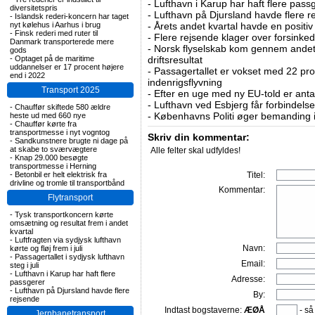
-
Lufthavn i Karup har haft flere pass
diversitetspris
-
Lufthavn på Djursland havde flere r
-
Islandsk rederi-koncern har taget
nyt kølehus i Aarhus i brug
-
Årets andet kvartal havde en positiv
-
Finsk rederi med ruter til
-
Flere rejsende klager over forsinked
Danmark transporterede mere
-
Norsk flyselskab kom gennem andet 
gods
-
Optaget på de maritime
driftsresultat
uddannelser er 17 procent højere
-
Passagertallet er vokset med 22 pro
end i 2022
indenrigsflyvning
Transport 2025
-
Efter en uge med ny EU-told er antal
-
Lufthavn ved Esbjerg får forbindelse
-
Chauffør skiftede 580 ældre
-
Københavns Politi øger bemanding i
heste ud med 660 nye
-
Chauffør kørte fra
transportmesse i nyt vogntog
Skriv din kommentar:
-
Sandkunstnere brugte ni dage på
at skabe to sværvægtere
Alle felter skal udfyldes!
-
Knap 29.000 besøgte
transportmesse i Herning
-
Betonbil er helt elektrisk fra
Titel:
drivline og tromle til transportbånd
Kommentar:
Flytransport
-
Tysk transportkoncern kørte
omsætning og resultat frem i andet
kvartal
-
Luftfragten via sydjysk lufthavn
Navn:
kørte og fløj frem i juli
-
Passagertallet i sydjysk lufthavn
Email:
steg i juli
-
Lufthavn i Karup har haft flere
Adresse:
passgerer
-
Lufthavn på Djursland havde flere
By:
rejsende
Indtast bogstaverne:
ÆØÅ
- så
Jernbanetransport