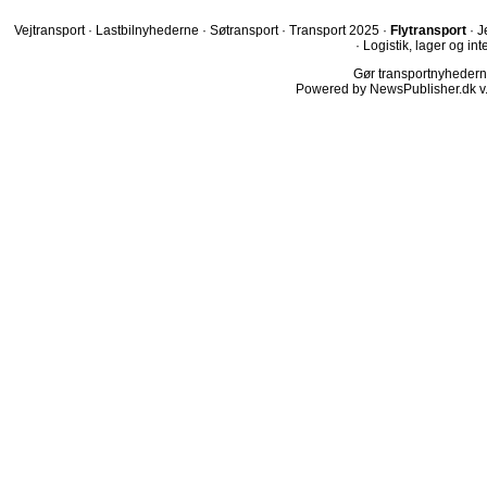
Vejtransport
·
Lastbilnyhederne
·
Søtransport
·
Transport 2025
·
Flytransport
·
J
·
Logistik, lager og int
Gør transportnyhederne.
Powered by NewsPublisher.dk v