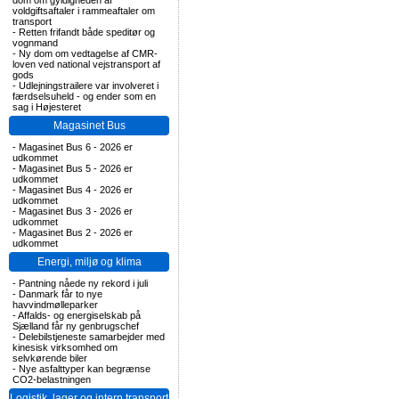
dom om gyldigheden af
voldgiftsaftaler i rammeaftaler om
transport
-
Retten frifandt både speditør og
vognmand
-
Ny dom om vedtagelse af CMR-
loven ved national vejstransport af
gods
-
Udlejningstrailere var involveret i
færdselsuheld - og ender som en
sag i Højesteret
Magasinet Bus
-
Magasinet Bus 6 - 2026 er
udkommet
-
Magasinet Bus 5 - 2026 er
udkommet
-
Magasinet Bus 4 - 2026 er
udkommet
-
Magasinet Bus 3 - 2026 er
udkommet
-
Magasinet Bus 2 - 2026 er
udkommet
Energi, miljø og klima
-
Pantning nåede ny rekord i juli
-
Danmark får to nye
havvindmølleparker
-
Affalds- og energiselskab på
Sjælland får ny genbrugschef
-
Delebilstjeneste samarbejder med
kinesisk virksomhed om
selvkørende biler
-
Nye asfalttyper kan begrænse
CO2-belastningen
Logistik, lager og intern transport