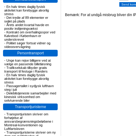
-
En halv times daglig fysisk
aktivitet kan forebygge alvorlig
stress
Bemærk: For at undgå misbrug bliver din IP
-
Det tredie af 89 elementer er
sejlet på plads
-
Årets andet kvartal havde en
positiv indtjeningvækst
-
Kontrakt om overhalingsspor ved
Kalvebod i København er
underskrevet
-
Politiet søger fortsat vidner og
videoovervågning
Persontransport
-
Unge kan rejse billigere ved at
vælge en passende billetløsning
-
Trafikselskab tilbyder gratis
transport til festuge i Randers
-
En halv times daglig fysisk
aktivitet kan forebygge alvorlig
stress
-
Passagertallet i sydjysk lufthavn
steg i juli
-
Delebilstjeneste samarbejder med
kinesisk virksomhed om
selvkørende biler
Transportjuristerne
-
Transportjuristen skriver om
forhøjelse af
ansvarsbegrænsningsbeløbene i
Montreal-konventionen og
Luftfartsloven
-
Transportjuristerne skriver om ny