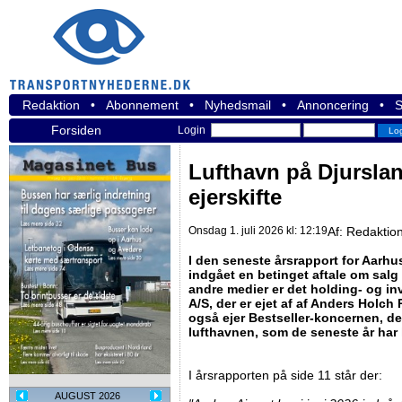
Redaktion
•
Abonnement
•
Nyhedsmail
•
Annoncering
•
S
Forsiden
Login
Lufthavn på Djursland
ejerskifte
Onsdag 1. juli 2026 kl: 12:19
Af:
Redaktio
I den seneste årsrapport for Aarhus
indgået en betinget aftale om salg
andre medier er det holding- og in
A/S, der er ejet af af Anders Holch
også ejer Bestseller-koncernen, der
lufthavnen, som de seneste år har
I årsrapporten på side 11 står der:
AUGUST 2026