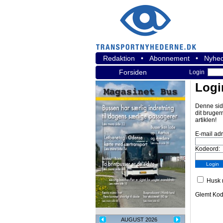
Redaktion
•
Abonnement
•
Nyhed
Forsiden
Login
Logi
Denne sid
dit bruger
artiklen!
E-mail ad
Kodeord:
Husk m
Glemt Ko
AUGUST 2026