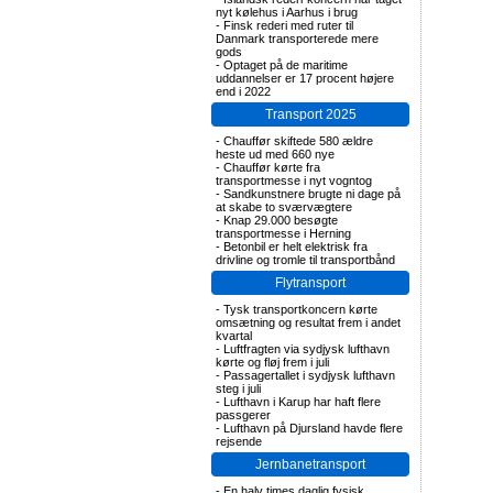
nyt kølehus i Aarhus i brug
-
Finsk rederi med ruter til
Danmark transporterede mere
gods
-
Optaget på de maritime
uddannelser er 17 procent højere
end i 2022
Transport 2025
-
Chauffør skiftede 580 ældre
heste ud med 660 nye
-
Chauffør kørte fra
transportmesse i nyt vogntog
-
Sandkunstnere brugte ni dage på
at skabe to sværvægtere
-
Knap 29.000 besøgte
transportmesse i Herning
-
Betonbil er helt elektrisk fra
drivline og tromle til transportbånd
Flytransport
-
Tysk transportkoncern kørte
omsætning og resultat frem i andet
kvartal
-
Luftfragten via sydjysk lufthavn
kørte og fløj frem i juli
-
Passagertallet i sydjysk lufthavn
steg i juli
-
Lufthavn i Karup har haft flere
passgerer
-
Lufthavn på Djursland havde flere
rejsende
Jernbanetransport
-
En halv times daglig fysisk