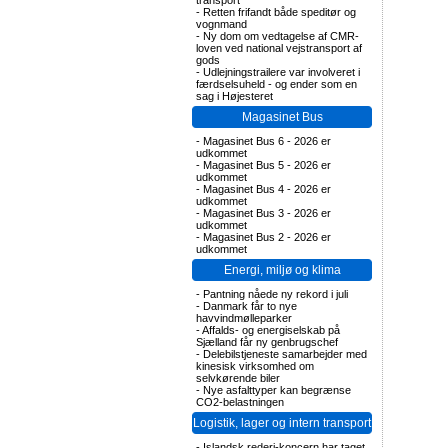
transport
-
Retten frifandt både speditør og
vognmand
-
Ny dom om vedtagelse af CMR-
loven ved national vejstransport af
gods
-
Udlejningstrailere var involveret i
færdselsuheld - og ender som en
sag i Højesteret
Magasinet Bus
-
Magasinet Bus 6 - 2026 er
udkommet
-
Magasinet Bus 5 - 2026 er
udkommet
-
Magasinet Bus 4 - 2026 er
udkommet
-
Magasinet Bus 3 - 2026 er
udkommet
-
Magasinet Bus 2 - 2026 er
udkommet
Energi, miljø og klima
-
Pantning nåede ny rekord i juli
-
Danmark får to nye
havvindmølleparker
-
Affalds- og energiselskab på
Sjælland får ny genbrugschef
-
Delebilstjeneste samarbejder med
kinesisk virksomhed om
selvkørende biler
-
Nye asfalttyper kan begrænse
CO2-belastningen
Logistik, lager og intern transport
-
Islandsk rederi-koncern har taget