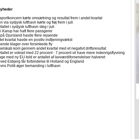
nyheder
sportkoncern kørte omsætning og resultat frem i andet kvartal
n via sydjysk lufthavn kørte og fløj frem i juli
allet i sydjysk lufthavn steg i juli
i Karup har haft flere passgerer
 på Djursland havde flere rejsende
et kvartal havde en positiv indtjeningvækst
sende klager over forsinkede fly
selskab kom gennem andet kvartal med et negativt driftsresultat
allet er vokset med 22 procent - 7 procent vil have mere indenrigsflyvning
uge med ny EU-told er antallet af lavværdiforsendelser halveret
ved Esbjerg får forbindelse til Holland og England
ns Politi øger bemanding i lufthavn