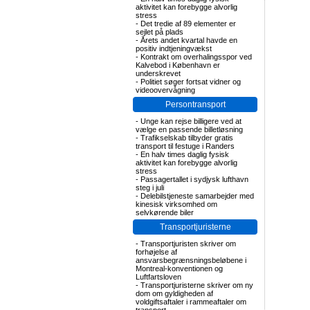
aktivitet kan forebygge alvorlig
stress
-
Det tredie af 89 elementer er
sejlet på plads
-
Årets andet kvartal havde en
positiv indtjeningvækst
-
Kontrakt om overhalingsspor ved
Kalvebod i København er
underskrevet
-
Politiet søger fortsat vidner og
videoovervågning
Persontransport
-
Unge kan rejse billigere ved at
vælge en passende billetløsning
-
Trafikselskab tilbyder gratis
transport til festuge i Randers
-
En halv times daglig fysisk
aktivitet kan forebygge alvorlig
stress
-
Passagertallet i sydjysk lufthavn
steg i juli
-
Delebilstjeneste samarbejder med
kinesisk virksomhed om
selvkørende biler
Transportjuristerne
-
Transportjuristen skriver om
forhøjelse af
ansvarsbegrænsningsbeløbene i
Montreal-konventionen og
Luftfartsloven
-
Transportjuristerne skriver om ny
dom om gyldigheden af
voldgiftsaftaler i rammeaftaler om