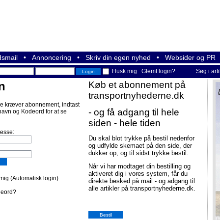
smail
•
Annoncering
•
Skriv din egen nyhed
•
Websider og PR
Husk mig
Glemt login?
Søg i art
n
Køb et abonnement på
transportnyhederne.dk
e kræver abonnement, indtast
- og få adgang til hele
navn og Kodeord for at se
siden - hele tiden
resse:
Du skal blot trykke på bestil nedenfor
og udfylde skemaet på den side, der
dukker op, og til sidst trykke bestil.
Når vi har modtaget din bestilling og
aktiveret dig i vores system, får du
ig (Automatisk login)
direkte besked på mail - og adgang til
alle artikler på transportnyhederne.dk.
deord?