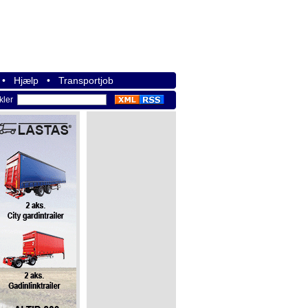
•
Hjælp
•
Transportjob
ikler