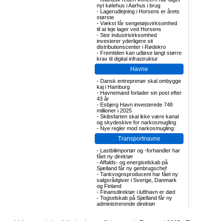
nyt kølehus i Aarhus i brug
-
Lagerudlejning i Horsens er årets
største
-
Vækst får sengetøjsvirksomhed
til at leje lager ved Horsens
-
Stor industrivirksomhed
investerer yderligere sit
distributionscenter i Rødekro
-
Fremtiden kan udløse langt større
krav til digital infrastruktur
Havne
-
Dansk entreprenør skal ombygge
kaj i Hamburg
-
Havnemand forlader sin post efter
43 år
-
Esbjerg Havn investerede 748
millioner i 2025
-
Skibsfarten skal ikke være kanal
og skydeskive for narkosmugling
-
Nye regler mod narkosmugling:
Transportnavne
-
Lastbilimportør og -forhandler har
fået ny direktør
-
Affalds- og energiselskab på
Sjælland får ny genbrugschef
-
Tankvognsproducent har fået ny
salgsrådgiver i Sverige, Danmark
og Finland
-
Finansdirektør i lufthavn er død
-
Togselskab på Sjælland får ny
administrerende direktør