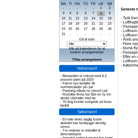
MA
TI
ON
TO
FR
LØ
SØ
1
2
-
-
-
-
-
Seneste 
3
4
5
6
7
9
8
-
Tysk tran
10
11
12
13
14
15
16
-
Luftfragte
17
18
19
20
21
22
23
-
Passagert
24
25
26
27
28
29
30
-
Lufthavn 
31
-
-
-
-
-
-
-
Lufthavn
Gå til start
-
Årets and
-
Flere rej
-
Norsk fly
Klik på kalenderen for at
sortere arrangementer
-
Passagert
-
Efter en 
Tilføj arrangement
-
Lufthavn 
-
Københav
Vejtransport
-
Bestanden er vokset med 9,3
procent siden juli 2020
-
Færre nye lastbiler fik
nummerplader på i juli
-
Pantning nåede ny rekord i juli
-
Roskilde-firma har fået en ny tre-
akslet citytrailer med tip
-
70-årig kvinde svingede ud foran
lastbil
Søtransport
-
En halv times daglig fysisk
aktivitet kan forebygge alvorlig
stress
-
Tre rederier er indstillet til
diversitetspris
-
Islandsk rederi-koncern har taget