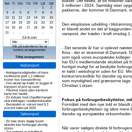
bukser. Det betød, at 68 millioner va
MA
TI
ON
TO
FR
LØ
SØ
5 millioner i 2024. Samtidig viser opg
1
2
-
-
-
-
-
pakkerne, der kommer til Danmark, in
3
4
5
6
7
8
9
10
11
12
13
14
15
16
17
18
19
20
21
22
23
Den eksplosive udvikling i tilstrømni
24
25
26
27
28
29
30
er blandt andet en del af baggrunden 
31
-
-
-
-
-
-
varepost, der træder i kraft onsdag 1. 
Gå til start
Klik på kalenderen for at
- Det seneste år har vi oplevet næste
sortere arrangementer
Kina - der er strømmet til Danmark. 
som også vores europæiske kolleger o
Tilføj arrangement
har EU’s medlemslande skubbet på for 
Vejtransport
hurtigst muligt for at beskytte forbr
er købt i webshop'er uden for EU. Men
-
Anklagemyndigheden vil have
konkurrencevilkår for danske og euro
konfiskeret godt 1,2 millioner
kroner hos transportfirma
som myndighed ved grænserne tage ser
-
Fire-akslet tip-trailer er bygget til
Christian Lützen.
transport af jord og sand
-
Påvirket mand uden kørekort
kørte ind i lastbil
-
En indsats mod chaufførmangel
Fokus på forbrugerbeskyttelse, mil
skal inddrages i totalberedskabet
Formålet med den nye told er blandt 
-
Bestanden er vokset med 9,3
procent siden juli 2020
forbrugerbeskyttelsen og sikre mere l
danske og europæiske virksomheder.
Søtransport
-
En halv times daglig fysisk
aktivitet kan forebygge alvorlig
Når varer sælges direkte til forbruger
stress
-
Tre rederier er indstillet til