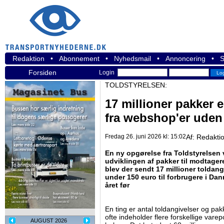
Redaktion
•
Abonnement
•
Nyhedsmail
•
Annoncering
•
S
Forsiden
Login
TOLDSTYRELSEN:
17 millioner pakker 
fra webshop'er uden
Fredag 26. juni 2026 kl: 15:02
Af:
Redakti
En ny opgørelse fra Toldstyrelsen v
udviklingen af pakker til modtager
blev der sendt 17 millioner toldang
under 150 euro til forbrugere i Da
året før
En ting er antal toldangivelser og pak
ofte indeholder flere forskellige vare
AUGUST 2026