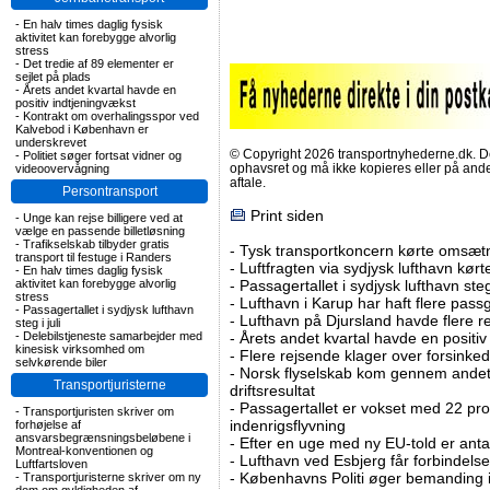
-
En halv times daglig fysisk
aktivitet kan forebygge alvorlig
stress
-
Det tredie af 89 elementer er
sejlet på plads
-
Årets andet kvartal havde en
positiv indtjeningvækst
-
Kontrakt om overhalingsspor ved
Kalvebod i København er
underskrevet
© Copyright 2026 transportnyhederne.dk. Den
-
Politiet søger fortsat vidner og
ophavsret og må ikke kopieres eller på an
videoovervågning
aftale.
Persontransport
Print siden
-
Unge kan rejse billigere ved at
vælge en passende billetløsning
-
Trafikselskab tilbyder gratis
-
Tysk transportkoncern kørte omsætni
transport til festuge i Randers
-
Luftfragten via sydjysk lufthavn kørte 
-
En halv times daglig fysisk
aktivitet kan forebygge alvorlig
-
Passagertallet i sydjysk lufthavn steg 
stress
-
Lufthavn i Karup har haft flere pass
-
Passagertallet i sydjysk lufthavn
-
Lufthavn på Djursland havde flere r
steg i juli
-
Delebilstjeneste samarbejder med
-
Årets andet kvartal havde en positiv
kinesisk virksomhed om
-
Flere rejsende klager over forsinked
selvkørende biler
-
Norsk flyselskab kom gennem andet 
Transportjuristerne
driftsresultat
-
Passagertallet er vokset med 22 pro
-
Transportjuristen skriver om
indenrigsflyvning
forhøjelse af
ansvarsbegrænsningsbeløbene i
-
Efter en uge med ny EU-told er antal
Montreal-konventionen og
-
Lufthavn ved Esbjerg får forbindelse
Luftfartsloven
-
Københavns Politi øger bemanding i
-
Transportjuristerne skriver om ny