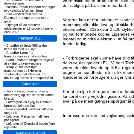
være risiko for, at produkterne ikke l
diversitetspris
der sælges på EU’s indre marked.
-
Islandsk rederi-koncern har taget
nyt kølehus i Aarhus i brug
-
Finsk rederi med ruter til
Danmark transporterede mere
Varerne kan derfor indeholde skadelig
gods
mærkning eller ikke leve op til sikker
-
Optaget på de maritime
uddannelser er 17 procent højere
eksempelvis i 2025 over 2.600 stykker 
end i 2022
og var formodede kopier. Ligeledes vi
Transport 2025
legetøj og mindre elektronik, at 84 pr
fundet farlige.
-
Chauffør skiftede 580 ældre
heste ud med 660 nye
-
Chauffør kørte fra
transportmesse i nyt vogntog
- Forbrugerne skal kunne have tillid til
-
Sandkunstnere brugte ni dage på
de krav, der gælder i EU. Vi har i Told
at skabe to sværvægtere
-
Knap 29.000 besøgte
varer, der ikke levede op til EU-regler
transportmesse i Herning
udgøre en sundheds- eller sikkerhedsr
-
Betonbil er helt elektrisk fra
hænderne på forbrugeren, siger Chris
drivline og tromle til transportbånd
Flytransport
For at hjælpe forbrugere med at forst
-
Tysk transportkoncern kørte
omsætning og resultat frem i andet
lanceret en ny vejledningsside. På s
kvartal
svar på de mest gængse spørgsmål o
-
Luftfragten via sydjysk lufthavn
kørte og fløj frem i juli
-
Passagertallet i sydjysk lufthavn
steg i juli
Interesserede kan find vejledningssi
-
Lufthavn i Karup har haft flere
passgerer
-
Lufthavn på Djursland havde flere
rejsende
Jernbanetransport