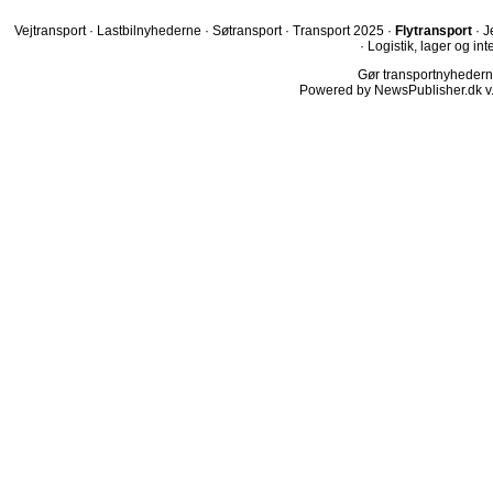
Vejtransport
·
Lastbilnyhederne
·
Søtransport
·
Transport 2025
·
Flytransport
·
J
·
Logistik, lager og int
Gør transportnyhederne.
Powered by NewsPublisher.dk v