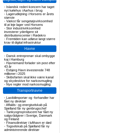
-
Islandsk rederi-koncern har taget
nyt kølehus i Aarhus i brug
-
Lagerudlejning i Horsens er årets
største
-
Vækst får sengetøjsvirksomhed
til at leje lager ved Horsens
-
Stor industrivirksomhed
investerer yderligere sit
distributionscenter i Rødekro
-
Fremtiden kan udløse langt større
krav til digital infrastruktur
Havne
-
Dansk entreprenør skal ombygge
kaj i Hamburg
-
Havnemand forlader sin post efter
43 år
-
Esbjerg Havn investerede 748
millioner i 2025
-
Skibsfarten skal ikke være kanal
og skydeskive for narkosmugling
-
Nye regler mod narkosmugling:
Transportnavne
-
Lastbilimportør og -forhandler har
fået ny direktør
-
Affalds- og energiselskab på
Sjælland får ny genbrugschef
-
Tankvognsproducent har fået ny
salgsrådgiver i Sverige, Danmark
og Finland
-
Finansdirektør i lufthavn er død
-
Togselskab på Sjælland får ny
administrerende direktør