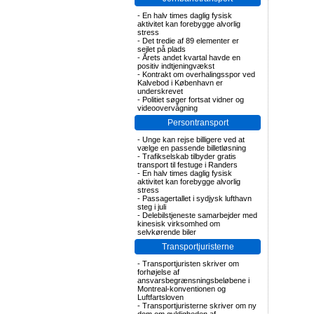
-
En halv times daglig fysisk
aktivitet kan forebygge alvorlig
stress
-
Det tredie af 89 elementer er
sejlet på plads
-
Årets andet kvartal havde en
positiv indtjeningvækst
-
Kontrakt om overhalingsspor ved
Kalvebod i København er
underskrevet
-
Politiet søger fortsat vidner og
videoovervågning
Persontransport
-
Unge kan rejse billigere ved at
vælge en passende billetløsning
-
Trafikselskab tilbyder gratis
transport til festuge i Randers
-
En halv times daglig fysisk
aktivitet kan forebygge alvorlig
stress
-
Passagertallet i sydjysk lufthavn
steg i juli
-
Delebilstjeneste samarbejder med
kinesisk virksomhed om
selvkørende biler
Transportjuristerne
-
Transportjuristen skriver om
forhøjelse af
ansvarsbegrænsningsbeløbene i
Montreal-konventionen og
Luftfartsloven
-
Transportjuristerne skriver om ny