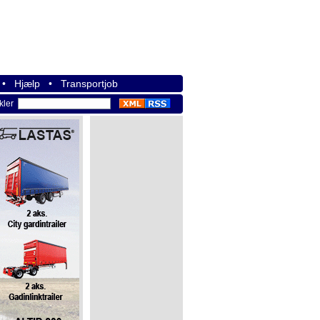
•
Hjælp
•
Transportjob
ikler