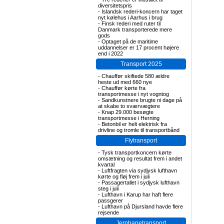
diversitetspris
-
Islandsk rederi-koncern har taget
nyt kølehus i Aarhus i brug
-
Finsk rederi med ruter til
Danmark transporterede mere
gods
-
Optaget på de maritime
uddannelser er 17 procent højere
end i 2022
Transport 2025
-
Chauffør skiftede 580 ældre
heste ud med 660 nye
-
Chauffør kørte fra
transportmesse i nyt vogntog
-
Sandkunstnere brugte ni dage på
at skabe to sværvægtere
-
Knap 29.000 besøgte
transportmesse i Herning
-
Betonbil er helt elektrisk fra
drivline og tromle til transportbånd
Flytransport
-
Tysk transportkoncern kørte
omsætning og resultat frem i andet
kvartal
-
Luftfragten via sydjysk lufthavn
kørte og fløj frem i juli
-
Passagertallet i sydjysk lufthavn
steg i juli
-
Lufthavn i Karup har haft flere
passgerer
-
Lufthavn på Djursland havde flere
rejsende
Jernbanetransport