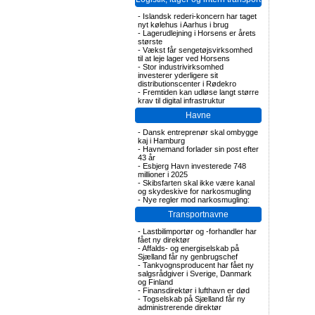
-
Islandsk rederi-koncern har taget
nyt kølehus i Aarhus i brug
-
Lagerudlejning i Horsens er årets
største
-
Vækst får sengetøjsvirksomhed
til at leje lager ved Horsens
-
Stor industrivirksomhed
investerer yderligere sit
distributionscenter i Rødekro
-
Fremtiden kan udløse langt større
krav til digital infrastruktur
Havne
-
Dansk entreprenør skal ombygge
kaj i Hamburg
-
Havnemand forlader sin post efter
43 år
-
Esbjerg Havn investerede 748
millioner i 2025
-
Skibsfarten skal ikke være kanal
og skydeskive for narkosmugling
-
Nye regler mod narkosmugling:
Transportnavne
-
Lastbilimportør og -forhandler har
fået ny direktør
-
Affalds- og energiselskab på
Sjælland får ny genbrugschef
-
Tankvognsproducent har fået ny
salgsrådgiver i Sverige, Danmark
og Finland
-
Finansdirektør i lufthavn er død
-
Togselskab på Sjælland får ny
administrerende direktør