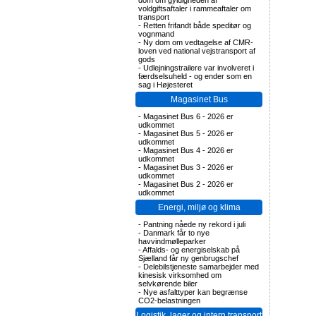
dom om gyldigheden af
voldgiftsaftaler i rammeaftaler om
transport
-
Retten frifandt både speditør og
vognmand
-
Ny dom om vedtagelse af CMR-
loven ved national vejstransport af
gods
-
Udlejningstrailere var involveret i
færdselsuheld - og ender som en
sag i Højesteret
Magasinet Bus
-
Magasinet Bus 6 - 2026 er
udkommet
-
Magasinet Bus 5 - 2026 er
udkommet
-
Magasinet Bus 4 - 2026 er
udkommet
-
Magasinet Bus 3 - 2026 er
udkommet
-
Magasinet Bus 2 - 2026 er
udkommet
Energi, miljø og klima
-
Pantning nåede ny rekord i juli
-
Danmark får to nye
havvindmølleparker
-
Affalds- og energiselskab på
Sjælland får ny genbrugschef
-
Delebilstjeneste samarbejder med
kinesisk virksomhed om
selvkørende biler
-
Nye asfalttyper kan begrænse
CO2-belastningen
Logistik, lager og intern transport