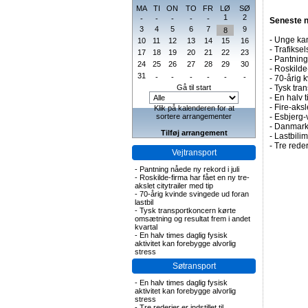
MA
TI
ON
TO
FR
LØ
SØ
1
2
-
-
-
-
-
Seneste 
3
4
5
6
7
9
8
-
Unge kan
10
11
12
13
14
15
16
-
Trafiksel
17
18
19
20
21
22
23
-
Pantning 
24
25
26
27
28
29
30
-
Roskilde-
31
-
-
-
-
-
-
-
70-årig k
Gå til start
-
Tysk tran
-
En halv t
-
Fire-aks
Klik på kalenderen for at
sortere arrangementer
-
Esbjerg-
-
Danmark 
Tilføj arrangement
-
Lastbilim
-
Tre rederi
Vejtransport
-
Pantning nåede ny rekord i juli
-
Roskilde-firma har fået en ny tre-
akslet citytrailer med tip
-
70-årig kvinde svingede ud foran
lastbil
-
Tysk transportkoncern kørte
omsætning og resultat frem i andet
kvartal
-
En halv times daglig fysisk
aktivitet kan forebygge alvorlig
stress
Søtransport
-
En halv times daglig fysisk
aktivitet kan forebygge alvorlig
stress
-
Tre rederier er indstillet til