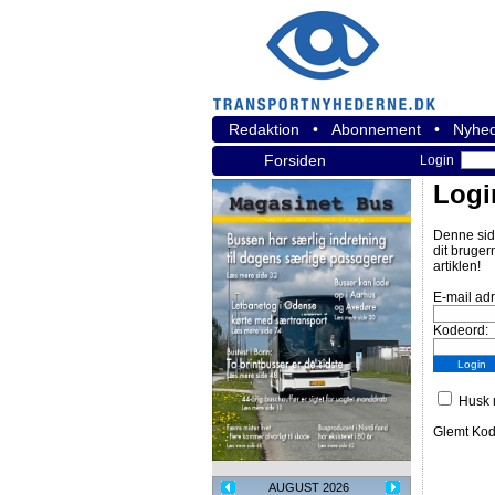
Redaktion
•
Abonnement
•
Nyhed
Forsiden
Login
Logi
Denne sid
dit bruger
artiklen!
E-mail ad
Kodeord:
Husk m
Glemt Ko
AUGUST 2026