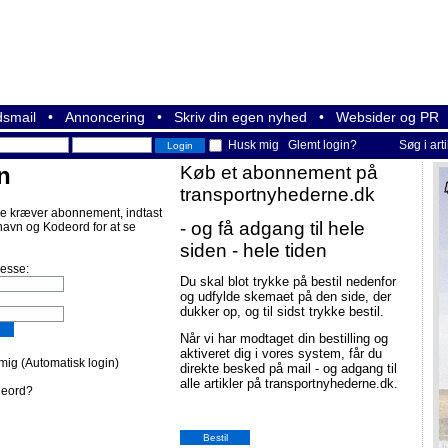
smail
•
Annoncering
•
Skriv din egen nyhed
•
Websider og PR
Husk mig
Glemt login?
Søg i art
n
Køb et abonnement på
transportnyhederne.dk
e kræver abonnement, indtast
- og få adgang til hele
navn og Kodeord for at se
siden - hele tiden
resse:
Du skal blot trykke på bestil nedenfor
og udfylde skemaet på den side, der
dukker op, og til sidst trykke bestil.
Når vi har modtaget din bestilling og
aktiveret dig i vores system, får du
ig (Automatisk login)
direkte besked på mail - og adgang til
alle artikler på transportnyhederne.dk.
deord?