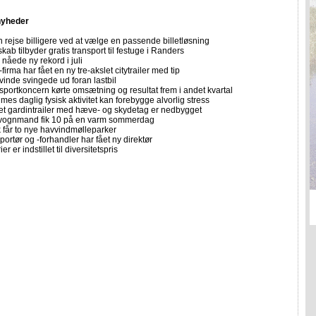
nyheder
 rejse billigere ved at vælge en passende billetløsning
skab tilbyder gratis transport til festuge i Randers
nåede ny rekord i juli
firma har fået en ny tre-akslet citytrailer med tip
vinde svingede ud foran lastbil
sportkoncern kørte omsætning og resultat frem i andet kvartal
imes daglig fysisk aktivitet kan forebygge alvorlig stress
let gardintrailer med hæve- og skydetag er nedbygget
vognmand fik 10 på en varm sommerdag
får to nye havvindmølleparker
portør og -forhandler har fået ny direktør
er er indstillet til diversitetspris